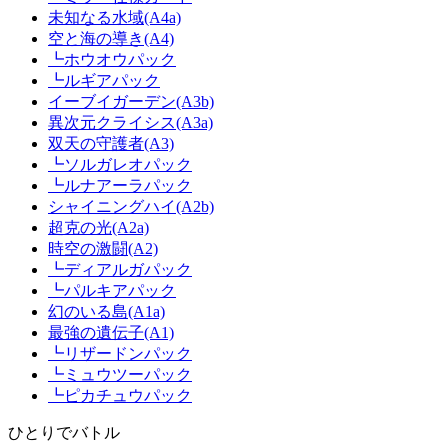
未知なる水域(A4a)
空と海の導き(A4)
┗ホウオウパック
┗ルギアパック
イーブイガーデン(A3b)
異次元クライシス(A3a)
双天の守護者(A3)
┗ソルガレオパック
┗ルナアーラパック
シャイニングハイ(A2b)
超克の光(A2a)
時空の激闘(A2)
┗ディアルガパック
┗パルキアパック
幻のいる島(A1a)
最強の遺伝子(A1)
┗リザードンパック
┗ミュウツーパック
┗ピカチュウパック
ひとりでバトル