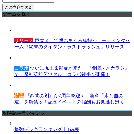
ゲームを探す
リリース
巨大メカで撃ちまくる爽快シューティングゲ
ーム『終末のタイタン：ラストラッシュ』リリース！
コラボ
ついに虎王＆影虎が来た！『鋼嵐 - メカラシ』
で「魔神英雄伝ワタル」コラボ後半が開催！
特集
『鈴蘭の剣』が2周年を迎え、新章「氷と血の
道」を解禁ッ！記念イベントの報酬もお見逃し無く！
攻略記事ランキング
最強デッキランキング｜Tier表