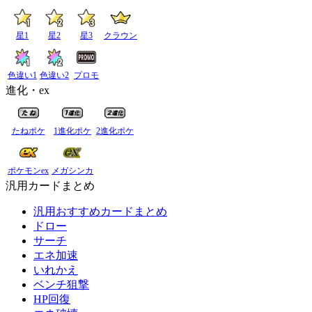
星1
星2
星3
クラウン
色違い1
色違い2
プロモ
進化・ex
たねポケ
1進化ポケ
2進化ポケ
ポケモンex
メガシンカ
汎用カードまとめ
汎用おすすめカードまとめ
ドロー
サーチ
エネ加速
いれかえ
ベンチ狙撃
HP回復