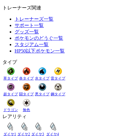
トレーナーズ関連
トレーナーズ一覧
サポート一覧
グッズ一覧
ポケモンのどうぐ一覧
スタジアム一覧
HP50以下ポケモン一覧
タイプ
草タイプ
炎タイプ
水タイプ
雷タイプ
超タイプ
闘タイプ
悪タイプ
鋼タイプ
ドラゴン
無色
レアリティ
ダイヤ1
ダイヤ2
ダイヤ3
ダイヤ4