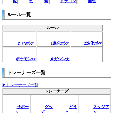
闘
悪
鋼
ドラゴン
無色
ルール一覧
ルール
たねポケ
1進化ポケ
2進化ポケ
ポケモンex
メガシンカ
トレーナーズ一覧
▶トレーナーズ一覧
トレーナーズ
サポー
グッ
どう
スタジア
ト
ズ
ぐ
ム