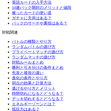
英語カードの入手方法
10連パック開封のメリットと値段
被ったカードの使い道
ガチャに天井はある？
パックのサーチや裏技はある？
対戦関連
バトルの種類とやり方
ランダムバトルの遊び方
プライベートマッチの遊び方
ランダムマッチの遊び方
対戦ルールまとめ
勝利と引き分けの条件まとめ
先攻と後攻の違い
進化の条件とやり方
弱点の効果と計算方法
逃げるやり方とメリット
時間切れになるとどうなる？
デッキ切れするとどうなる？
エネルギーゾーンとは？
抵抗力はある？