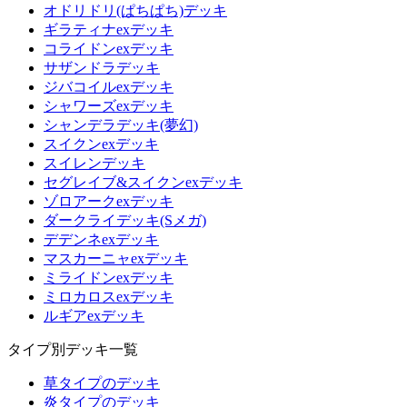
オドリドリ(ぱちぱち)デッキ
ギラティナexデッキ
コライドンexデッキ
サザンドラデッキ
ジバコイルexデッキ
シャワーズexデッキ
シャンデラデッキ(夢幻)
スイクンexデッキ
スイレンデッキ
セグレイブ&スイクンexデッキ
ゾロアークexデッキ
ダークライデッキ(Sメガ)
デデンネexデッキ
マスカーニャexデッキ
ミライドンexデッキ
ミロカロスexデッキ
ルギアexデッキ
タイプ別デッキ一覧
草タイプのデッキ
炎タイプのデッキ