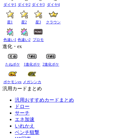
ダイヤ1
ダイヤ2
ダイヤ3
ダイヤ4
星1
星2
星3
クラウン
色違い1
色違い2
プロモ
進化・ex
たねポケ
1進化ポケ
2進化ポケ
ポケモンex
メガシンカ
汎用カードまとめ
汎用おすすめカードまとめ
ドロー
サーチ
エネ加速
いれかえ
ベンチ狙撃