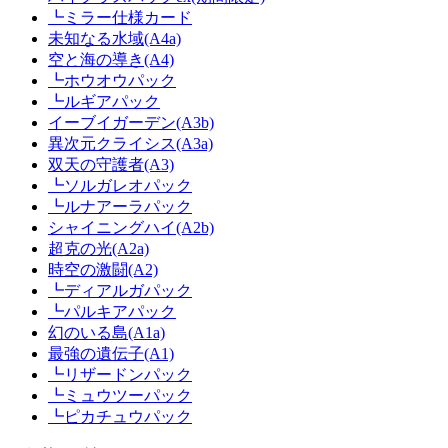
┗ミラー仕様カード
未知なる水域(A4a)
空と海の導き(A4)
┗ホウオウパック
┗ルギアパック
イーブイガーデン(A3b)
異次元クライシス(A3a)
双天の守護者(A3)
┗ソルガレオパック
┗ルナアーラパック
シャイニングハイ(A2b)
超克の光(A2a)
時空の激闘(A2)
┗ディアルガパック
┗パルキアパック
幻のいる島(A1a)
最強の遺伝子(A1)
┗リザードンパック
┗ミュウツーパック
┗ピカチュウパック