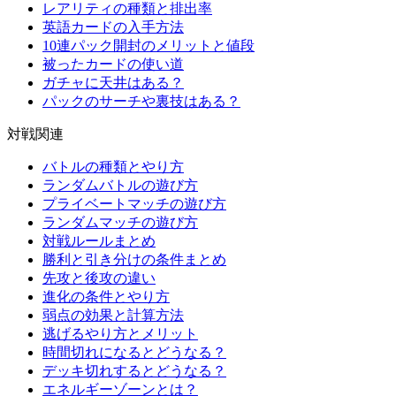
レアリティの種類と排出率
英語カードの入手方法
10連パック開封のメリットと値段
被ったカードの使い道
ガチャに天井はある？
パックのサーチや裏技はある？
対戦関連
バトルの種類とやり方
ランダムバトルの遊び方
プライベートマッチの遊び方
ランダムマッチの遊び方
対戦ルールまとめ
勝利と引き分けの条件まとめ
先攻と後攻の違い
進化の条件とやり方
弱点の効果と計算方法
逃げるやり方とメリット
時間切れになるとどうなる？
デッキ切れするとどうなる？
エネルギーゾーンとは？