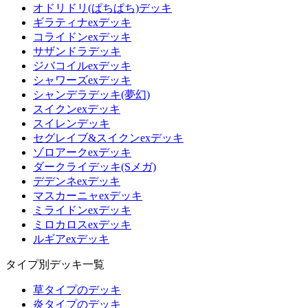
オドリドリ(ぱちぱち)デッキ
ギラティナexデッキ
コライドンexデッキ
サザンドラデッキ
ジバコイルexデッキ
シャワーズexデッキ
シャンデラデッキ(夢幻)
スイクンexデッキ
スイレンデッキ
セグレイブ&スイクンexデッキ
ゾロアークexデッキ
ダークライデッキ(Sメガ)
デデンネexデッキ
マスカーニャexデッキ
ミライドンexデッキ
ミロカロスexデッキ
ルギアexデッキ
タイプ別デッキ一覧
草タイプのデッキ
炎タイプのデッキ