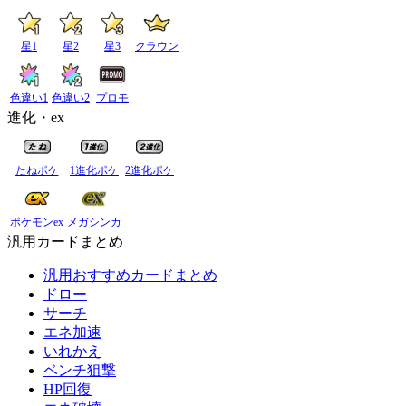
星1
星2
星3
クラウン
色違い1
色違い2
プロモ
進化・ex
たねポケ
1進化ポケ
2進化ポケ
ポケモンex
メガシンカ
汎用カードまとめ
汎用おすすめカードまとめ
ドロー
サーチ
エネ加速
いれかえ
ベンチ狙撃
HP回復