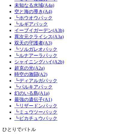
未知なる水域(A4a)
空と海の導き(A4)
┗ホウオウパック
┗ルギアパック
イーブイガーデン(A3b)
異次元クライシス(A3a)
双天の守護者(A3)
┗ソルガレオパック
┗ルナアーラパック
シャイニングハイ(A2b)
超克の光(A2a)
時空の激闘(A2)
┗ディアルガパック
┗パルキアパック
幻のいる島(A1a)
最強の遺伝子(A1)
┗リザードンパック
┗ミュウツーパック
┗ピカチュウパック
ひとりでバトル