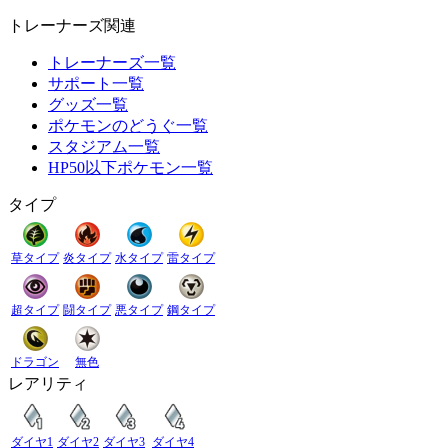
トレーナーズ関連
トレーナーズ一覧
サポート一覧
グッズ一覧
ポケモンのどうぐ一覧
スタジアム一覧
HP50以下ポケモン一覧
タイプ
草タイプ
炎タイプ
水タイプ
雷タイプ
超タイプ
闘タイプ
悪タイプ
鋼タイプ
ドラゴン
無色
レアリティ
ダイヤ1
ダイヤ2
ダイヤ3
ダイヤ4