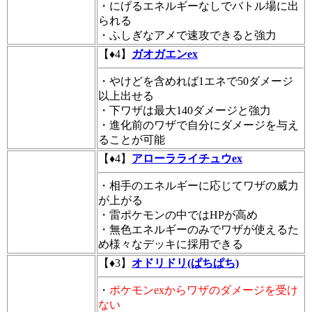
・にげるエネルギーなしでバトル場に出
られる
・
ふしぎなアメ
で速攻できると強力
【♦4】
ガオガエンex
・やけどを含めれば1エネで50ダメージ
以上出せる
・下ワザは最大140ダメージと強力
・進化前のワザで自分にダメージを与え
ることが可能
【♦4】
アローラライチュウex
・相手のエネルギーに応じてワザの威力
が上がる
・雷ポケモンの中ではHPが高め
・無色エネルギーのみでワザが使えるた
め様々なデッキに採用できる
【♦3】
オドリドリ(ぱちぱち)
・
ポケモンexからワザのダメージを受け
ない