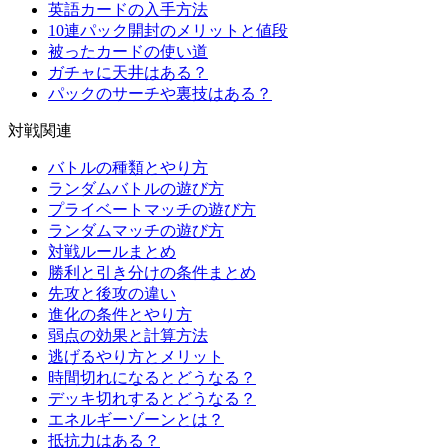
英語カードの入手方法
10連パック開封のメリットと値段
被ったカードの使い道
ガチャに天井はある？
パックのサーチや裏技はある？
対戦関連
バトルの種類とやり方
ランダムバトルの遊び方
プライベートマッチの遊び方
ランダムマッチの遊び方
対戦ルールまとめ
勝利と引き分けの条件まとめ
先攻と後攻の違い
進化の条件とやり方
弱点の効果と計算方法
逃げるやり方とメリット
時間切れになるとどうなる？
デッキ切れするとどうなる？
エネルギーゾーンとは？
抵抗力はある？