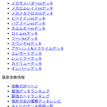
メガサメハダーexデッキ
メガエルレイドexデッキ
メガメタグロスexデッキ
ビークインexデッキ
バクフーンexデッキ
ホエルオーexデッキ
ロトムexデッキ
フーパexデッキ
スワンナexデッキ
アゲハント&ドクケイルデッキ
エレザードデッキ
レントラーデッキ
カイリューデッキ
オンバーンデッキ
最新攻略情報
攻略TOPページ
最強デッキランキング
最強カードランキング
海外大会の優勝デッキレシピ
みんなのデッキ投稿一覧