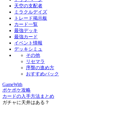
天空の支配者
ミラクルデイズ
トレード掲示板
カード一覧
最強デッキ
最強カード
イベント情報
デッキシミュ
その他
リセマラ
序盤の進め方
おすすめパック
GameWith
ポケポケ攻略
カードの入手方法まとめ
ガチャに天井はある？