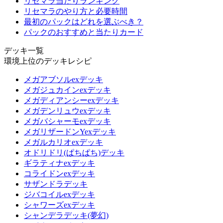
リセマラ当たりランキング
リセマラのやり方と必要時間
最初のパックはどれを選ぶべき？
パックのおすすめと当たりカード
デッキ一覧
環境上位のデッキレシピ
メガアブソルexデッキ
メガジュカインexデッキ
メガディアンシーexデッキ
メガデンリュウexデッキ
メガバシャーモexデッキ
メガリザードンYexデッキ
メガルカリオexデッキ
オドリドリ(ぱちぱち)デッキ
ギラティナexデッキ
コライドンexデッキ
サザンドラデッキ
ジバコイルexデッキ
シャワーズexデッキ
シャンデラデッキ(夢幻)