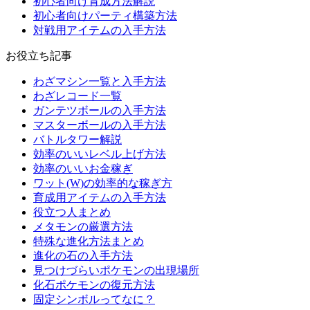
初心者向け育成方法解説
初心者向けパーティ構築方法
対戦用アイテムの入手方法
お役立ち記事
わざマシン一覧と入手方法
わざレコード一覧
ガンテツボールの入手方法
マスターボールの入手方法
バトルタワー解説
効率のいいレベル上げ方法
効率のいいお金稼ぎ
ワット(W)の効率的な稼ぎ方
育成用アイテムの入手方法
役立つ人まとめ
メタモンの厳選方法
特殊な進化方法まとめ
進化の石の入手方法
見つけづらいポケモンの出現場所
化石ポケモンの復元方法
固定シンボルってなに？