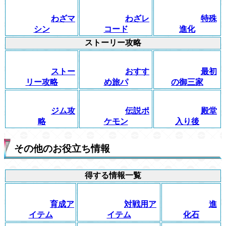
わざマ
わざレ
特殊
シン
コード
進化
ストーリー攻略
ストー
おすす
最初
リー攻略
め旅パ
の御三家
ジム攻
伝説ポ
殿堂
略
ケモン
入り後
その他のお役立ち情報
得する情報一覧
育成ア
対戦用ア
進
イテム
イテム
化石