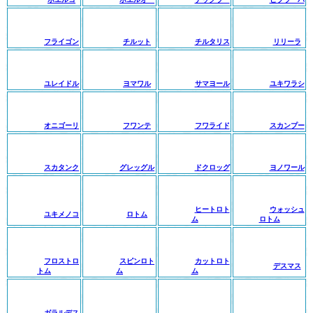
フライゴン
チルット
チルタリス
リリーラ
ユレイドル
ヨマワル
サマヨール
ユキワラシ
オニゴーリ
フワンテ
フワライド
スカンプー
スカタンク
グレッグル
ドクロッグ
ヨノワール
ヒートロト
ウォッシュ
ユキメノコ
ロトム
ム
ロトム
フロストロ
スピンロト
カットロト
デスマス
トム
ム
ム
ガラルデス