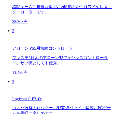
格闘ゲームに最適な6ボタン配置の高性能ワイヤレスコ
ントローラーです。
28,308円
2
アローン PS5用無線コントローラー
プレステ5対応のアローン製ワイヤレスコントローラ
ー。サブ機としても優秀。
11,480円
3
Logicool G F310r
コスパ抜群のロジクール製有線パッド。幅広いPCゲー
ムを手軽に楽しめます。