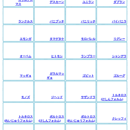
デスカーン
ユニラン
ダブラン
マス
ランクルス
バニプッチ
バニリッチ
バイバニラ
エモンガ
タマゲタケ
モロバレル
リグレー
オーベム
ヒトモシ
ランプラー
シャンデラ
ガラルマッ
マッギョ
ゴビット
ゴルーグ
ギョ
トルネロス
モノズ
ジヘッド
サザンドラ
(けしんフォルム)
トルネロス
ボルトロス
ボルトロス
クレッフィ
(れいじゅうフォルム)
(けしんフォルム)
(れいじゅうフォルム)