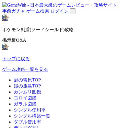
事前ガチャ
ゲーム検索
ログイン
ポケモン剣盾(ソードシールド)攻略
掲示板Q&A
トップに戻る
ゲーム攻略一覧を見る
冠の雪原TOP
鎧の孤島TOP
カンムリ図鑑
ヨロイ図鑑
ガラル図鑑
シングル使用率
シングル構築一覧
ダブル使用率
ディグダ探し