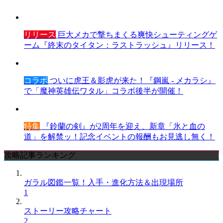
リリース
巨大メカで撃ちまくる爽快シューティングゲ
ーム『終末のタイタン：ラストラッシュ』リリース！
コラボ
ついに虎王＆影虎が来た！『鋼嵐 - メカラシ』
で「魔神英雄伝ワタル」コラボ後半が開催！
特集
『鈴蘭の剣』が2周年を迎え、新章「氷と血の
道」を解禁ッ！記念イベントの報酬もお見逃し無く！
攻略記事ランキング
ガラル図鑑一覧！入手・進化方法＆出現場所
1
ストーリー攻略チャート
2