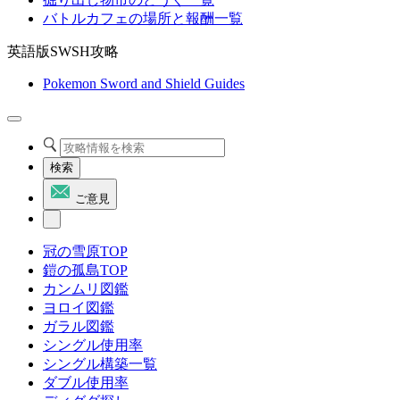
バトルカフェの場所と報酬一覧
英語版SWSH攻略
Pokemon Sword and Shield Guides
検索
ご意見
冠の雪原TOP
鎧の孤島TOP
カンムリ図鑑
ヨロイ図鑑
ガラル図鑑
シングル使用率
シングル構築一覧
ダブル使用率