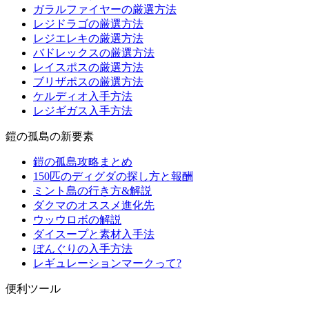
ガラルファイヤーの厳選方法
レジドラゴの厳選方法
レジエレキの厳選方法
バドレックスの厳選方法
レイスポスの厳選方法
ブリザポスの厳選方法
ケルディオ入手方法
レジギガス入手方法
鎧の孤島の新要素
鎧の孤島攻略まとめ
150匹のディグダの探し方と報酬
ミント島の行き方&解説
ダクマのオススメ進化先
ウッウロボの解説
ダイスープと素材入手法
ぼんぐりの入手方法
レギュレーションマークって?
便利ツール