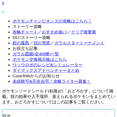
0
ポケモンチャンピオンズの攻略はこちら！
ストーリー攻略
攻略チャート
／
おすすめ旅パ
／
クリア後要素
DLCストーリー攻略
鎧の孤島
／
冠の雪原
／
ガラルスタートーナメント
お役立ち記事
ガラル図鑑(全400種)一覧
ポケモン交換掲示板はこちら
ウッウロボのレシピ&シミュレーター
ダイマックスアドベンチャーまとめ
GameWithからのお知らせ
未経験可&完全在宅！攻略ライター募集！
ポケモンソードシールド(剣盾)の「おどろかす」について掲
載。技の効果や入手場所、覚えられるポケモンをまとめてい
ます。おどろかすについてはこの記事をご覧ください。
目次