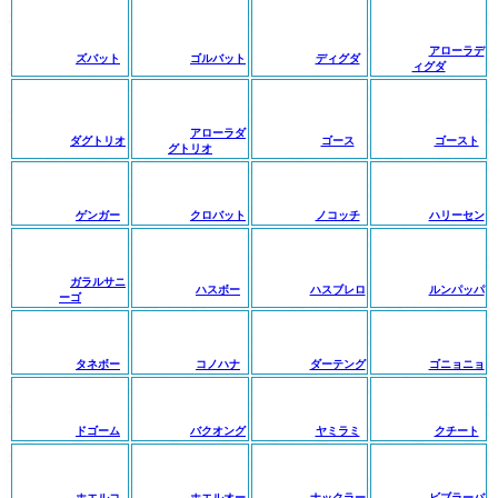
アローラデ
ズバット
ゴルバット
ディグダ
ィグダ
アローラダ
ダグトリオ
ゴース
ゴースト
グトリオ
ゲンガー
クロバット
ノコッチ
ハリーセン
ガラルサニ
ハスボー
ハスブレロ
ルンパッパ
ーゴ
タネボー
コノハナ
ダーテング
ゴニョニョ
ドゴーム
バクオング
ヤミラミ
クチート
ホエルコ
ホエルオー
ナックラー
ビブラーバ