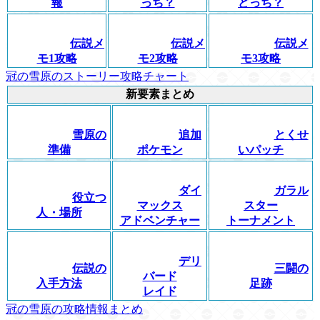
報
っち？
どっち？
伝説メ
伝説メ
伝説メ
モ1攻略
モ2攻略
モ3攻略
冠の雪原のストーリー攻略チャート
新要素まとめ
雪原の
追加
とくせ
準備
ポケモン
いパッチ
ダイ
ガラル
役立つ
マックス
スター
人・場所
アドベンチャー
トーナメント
デリ
伝説の
三闘の
バード
入手方法
足跡
レイド
冠の雪原の攻略情報まとめ