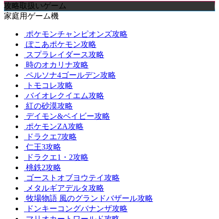
攻略取扱いゲーム
家庭用ゲーム機
ポケモンチャンピオンズ攻略
ぽこあポケモン攻略
スプラレイダース攻略
時のオカリナ攻略
ペルソナ4ゴールデン攻略
トモコレ攻略
バイオレクイエム攻略
紅の砂漠攻略
デイモン&ベイビー攻略
ポケモンZA攻略
ドラクエ7攻略
仁王3攻略
ドラクエ1・2攻略
桃鉄2攻略
ゴーストオブヨウテイ攻略
メタルギアデルタ攻略
牧場物語 風のグランドバザール攻略
ドンキーコングバナンザ攻略
マリオカートワールド攻略