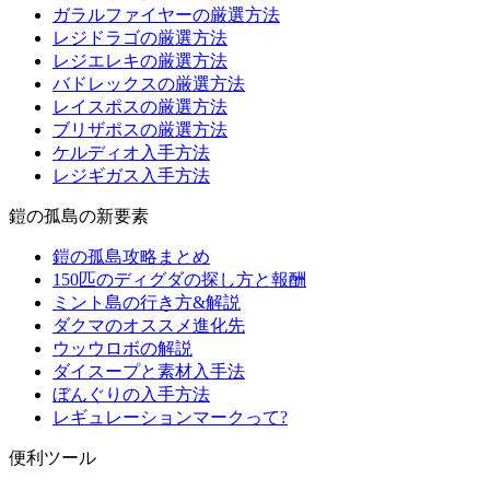
ガラルファイヤーの厳選方法
レジドラゴの厳選方法
レジエレキの厳選方法
バドレックスの厳選方法
レイスポスの厳選方法
ブリザポスの厳選方法
ケルディオ入手方法
レジギガス入手方法
鎧の孤島の新要素
鎧の孤島攻略まとめ
150匹のディグダの探し方と報酬
ミント島の行き方&解説
ダクマのオススメ進化先
ウッウロボの解説
ダイスープと素材入手法
ぼんぐりの入手方法
レギュレーションマークって?
便利ツール