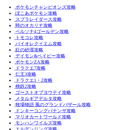
ポケモンチャンピオンズ攻略
ぽこあポケモン攻略
スプラレイダース攻略
時のオカリナ攻略
ペルソナ4ゴールデン攻略
トモコレ攻略
バイオレクイエム攻略
紅の砂漠攻略
デイモン&ベイビー攻略
ポケモンZA攻略
ドラクエ7攻略
仁王3攻略
ドラクエ1・2攻略
桃鉄2攻略
ゴーストオブヨウテイ攻略
メタルギアデルタ攻略
牧場物語 風のグランドバザール攻略
ドンキーコングバナンザ攻略
マリオカートワールド攻略
モンハンワイルズ攻略
エルデンリング攻略