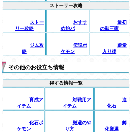
ストーリー攻略
ストー
おすす
最初
リー攻略
め旅パ
の御三家
ジム攻
伝説ポ
殿堂
略
ケモン
入り後
その他のお役立ち情報
得する情報一覧
育成ア
対戦用ア
進
イテム
イテム
化石
化石ポ
厳選のや
孵
ケモン
り方
化厳選