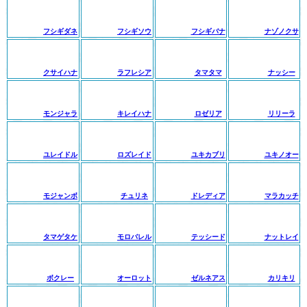
フシギダネ
フシギソウ
フシギバナ
ナゾノクサ
クサイハナ
ラフレシア
タマタマ
ナッシー
モンジャラ
キレイハナ
ロゼリア
リリーラ
ユレイドル
ロズレイド
ユキカブリ
ユキノオー
モジャンボ
チュリネ
ドレディア
マラカッチ
タマゲタケ
モロバレル
テッシード
ナットレイ
ボクレー
オーロット
ゼルネアス
カリキリ