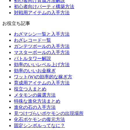
初心者向け育成方法解説
初心者向けパーティ構築方法
対戦用アイテムの入手方法
お役立ち記事
わざマシン一覧と入手方法
わざレコード一覧
ガンテツボールの入手方法
マスターボールの入手方法
バトルタワー解説
効率のいいレベル上げ方法
効率のいいお金稼ぎ
ワット(W)の効率的な稼ぎ方
育成用アイテムの入手方法
役立つ人まとめ
メタモンの厳選方法
特殊な進化方法まとめ
進化の石の入手方法
見つけづらいポケモンの出現場所
化石ポケモンの復元方法
固定シンボルってなに？