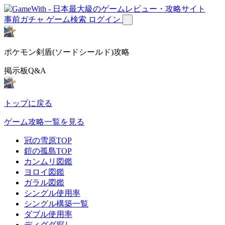
事前ガチャ
ゲーム検索
ログイン
ポケモン剣盾(ソードシールド)攻略
掲示板Q&A
トップに戻る
ゲーム攻略一覧を見る
冠の雪原TOP
鎧の孤島TOP
カンムリ図鑑
ヨロイ図鑑
ガラル図鑑
シングル使用率
シングル構築一覧
ダブル使用率
ディグダ探し