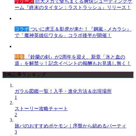
リリース
巨大メカで撃ちまくる爽快シューティングゲ
ーム『終末のタイタン：ラストラッシュ』リリース！
コラボ
ついに虎王＆影虎が来た！『鋼嵐 - メカラシ』
で「魔神英雄伝ワタル」コラボ後半が開催！
特集
『鈴蘭の剣』が2周年を迎え、新章「氷と血の
道」を解禁ッ！記念イベントの報酬もお見逃し無く！
攻略記事ランキング
ガラル図鑑一覧！入手・進化方法＆出現場所
1
ストーリー攻略チャート
2
旅パのおすすめポケモン｜序盤から組めるパーティ
3