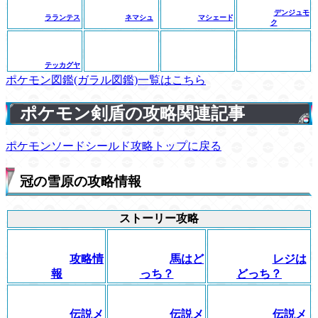
デンジュモ
ラランテス
ネマシュ
マシェード
ク
テッカグヤ
ポケモン図鑑(ガラル図鑑)一覧はこちら
ポケモン剣盾の攻略関連記事
ポケモンソードシールド攻略トップに戻る
冠の雪原の攻略情報
ストーリー攻略
攻略情
馬はど
レジは
報
っち？
どっち？
伝説メ
伝説メ
伝説メ