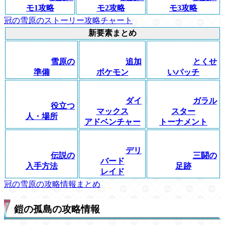
モ1攻略
モ2攻略
モ3攻略
冠の雪原のストーリー攻略チャート
新要素まとめ
雪原の
追加
とくせ
準備
ポケモン
いパッチ
ダイ
ガラル
役立つ
マックス
スター
人・場所
アドベンチャー
トーナメント
デリ
伝説の
三闘の
バード
入手方法
足跡
レイド
冠の雪原の攻略情報まとめ
鎧の孤島の攻略情報