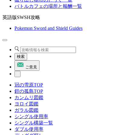
バトルカフェの場所と報酬一覧
英語版SWSH攻略
Pokemon Sword and Shield Guides
検索
ご意見
冠の雪原TOP
鎧の孤島TOP
カンムリ図鑑
ヨロイ図鑑
ガラル図鑑
シングル使用率
シングル構築一覧
ダブル使用率