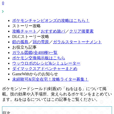
0
ポケモンチャンピオンズの攻略はこちら！
ストーリー攻略
攻略チャート
／
おすすめ旅パ
／
クリア後要素
DLCストーリー攻略
鎧の孤島
／
冠の雪原
／
ガラルスタートーナメント
お役立ち記事
ガラル図鑑(全400種)一覧
ポケモン交換掲示板はこちら
ウッウロボのレシピ&シミュレーター
ダイマックスアドベンチャーまとめ
GameWithからのお知らせ
未経験可&完全在宅！攻略ライター募集！
ポケモンソードシールド(剣盾)の「ねをはる」について掲
載。技の効果や入手場所、覚えられるポケモンをまとめてい
ます。ねをはるについてはこの記事をご覧ください。
目次