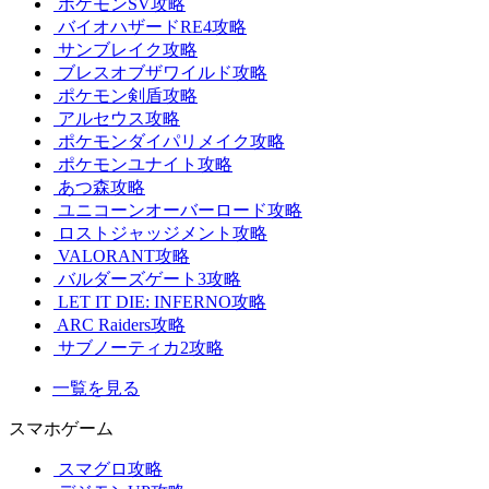
ポケモンSV攻略
バイオハザードRE4攻略
サンブレイク攻略
ブレスオブザワイルド攻略
ポケモン剣盾攻略
アルセウス攻略
ポケモンダイパリメイク攻略
ポケモンユナイト攻略
あつ森攻略
ユニコーンオーバーロード攻略
ロストジャッジメント攻略
VALORANT攻略
バルダーズゲート3攻略
LET IT DIE: INFERNO攻略
ARC Raiders攻略
サブノーティカ2攻略
一覧を見る
スマホゲーム
スマグロ攻略