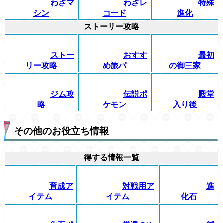
わざマ
わざレ
特殊
シン
コード
進化
ストーリー攻略
ストー
おすす
最初
リー攻略
め旅パ
の御三家
ジム攻
伝説ポ
殿堂
略
ケモン
入り後
その他のお役立ち情報
得する情報一覧
育成ア
対戦用ア
進
イテム
イテム
化石