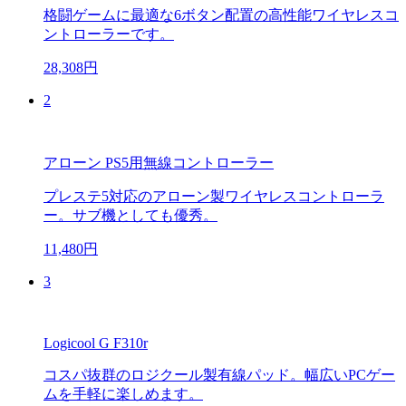
格闘ゲームに最適な6ボタン配置の高性能ワイヤレスコ
ントローラーです。
28,308円
2
アローン PS5用無線コントローラー
プレステ5対応のアローン製ワイヤレスコントローラ
ー。サブ機としても優秀。
11,480円
3
Logicool G F310r
コスパ抜群のロジクール製有線パッド。幅広いPCゲー
ムを手軽に楽しめます。