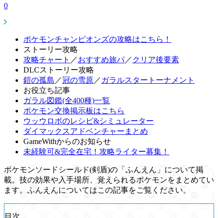
0
ポケモンチャンピオンズの攻略はこちら！
ストーリー攻略
攻略チャート
／
おすすめ旅パ
／
クリア後要素
DLCストーリー攻略
鎧の孤島
／
冠の雪原
／
ガラルスタートーナメント
お役立ち記事
ガラル図鑑(全400種)一覧
ポケモン交換掲示板はこちら
ウッウロボのレシピ&シミュレーター
ダイマックスアドベンチャーまとめ
GameWithからのお知らせ
未経験可&完全在宅！攻略ライター募集！
ポケモンソードシールド(剣盾)の「ふんえん」について掲
載。技の効果や入手場所、覚えられるポケモンをまとめてい
ます。ふんえんについてはこの記事をご覧ください。
目次