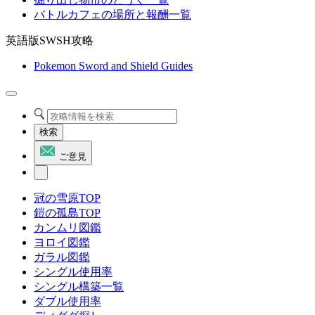
バトルカフェの場所と報酬一覧
英語版SWSH攻略
Pokemon Sword and Shield Guides
検索
ご意見
冠の雪原TOP
鎧の孤島TOP
カンムリ図鑑
ヨロイ図鑑
ガラル図鑑
シングル使用率
シングル構築一覧
ダブル使用率