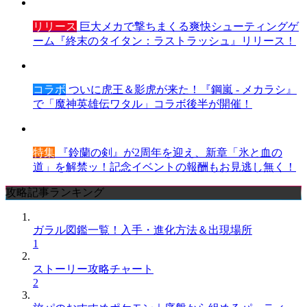
リリース
巨大メカで撃ちまくる爽快シューティングゲ
ーム『終末のタイタン：ラストラッシュ』リリース！
コラボ
ついに虎王＆影虎が来た！『鋼嵐 - メカラシ』
で「魔神英雄伝ワタル」コラボ後半が開催！
特集
『鈴蘭の剣』が2周年を迎え、新章「氷と血の
道」を解禁ッ！記念イベントの報酬もお見逃し無く！
攻略記事ランキング
ガラル図鑑一覧！入手・進化方法＆出現場所
1
ストーリー攻略チャート
2