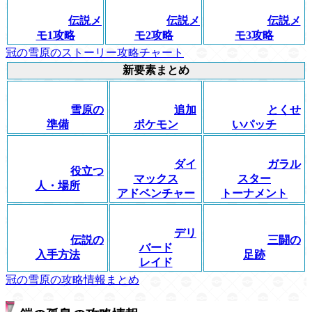
伝説メ
伝説メ
伝説メ
モ1攻略
モ2攻略
モ3攻略
冠の雪原のストーリー攻略チャート
新要素まとめ
雪原の
追加
とくせ
準備
ポケモン
いパッチ
ダイ
ガラル
役立つ
マックス
スター
人・場所
アドベンチャー
トーナメント
デリ
伝説の
三闘の
バード
入手方法
足跡
レイド
冠の雪原の攻略情報まとめ