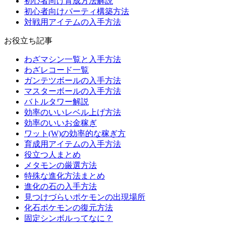
初心者向け育成方法解説
初心者向けパーティ構築方法
対戦用アイテムの入手方法
お役立ち記事
わざマシン一覧と入手方法
わざレコード一覧
ガンテツボールの入手方法
マスターボールの入手方法
バトルタワー解説
効率のいいレベル上げ方法
効率のいいお金稼ぎ
ワット(W)の効率的な稼ぎ方
育成用アイテムの入手方法
役立つ人まとめ
メタモンの厳選方法
特殊な進化方法まとめ
進化の石の入手方法
見つけづらいポケモンの出現場所
化石ポケモンの復元方法
固定シンボルってなに？