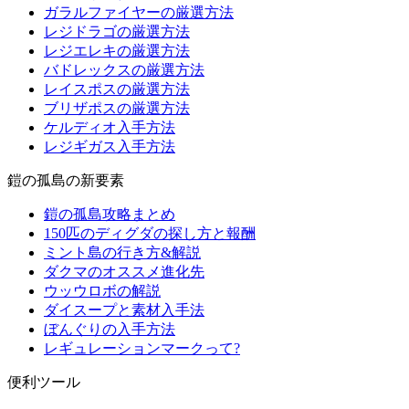
ガラルファイヤーの厳選方法
レジドラゴの厳選方法
レジエレキの厳選方法
バドレックスの厳選方法
レイスポスの厳選方法
ブリザポスの厳選方法
ケルディオ入手方法
レジギガス入手方法
鎧の孤島の新要素
鎧の孤島攻略まとめ
150匹のディグダの探し方と報酬
ミント島の行き方&解説
ダクマのオススメ進化先
ウッウロボの解説
ダイスープと素材入手法
ぼんぐりの入手方法
レギュレーションマークって?
便利ツール