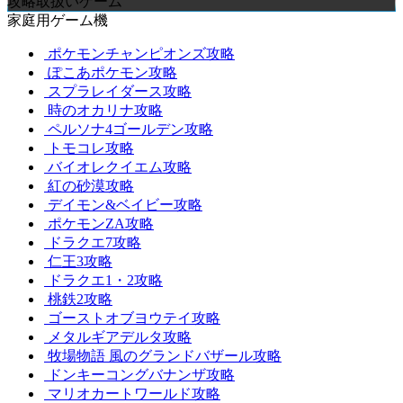
攻略取扱いゲーム
家庭用ゲーム機
ポケモンチャンピオンズ攻略
ぽこあポケモン攻略
スプラレイダース攻略
時のオカリナ攻略
ペルソナ4ゴールデン攻略
トモコレ攻略
バイオレクイエム攻略
紅の砂漠攻略
デイモン&ベイビー攻略
ポケモンZA攻略
ドラクエ7攻略
仁王3攻略
ドラクエ1・2攻略
桃鉄2攻略
ゴーストオブヨウテイ攻略
メタルギアデルタ攻略
牧場物語 風のグランドバザール攻略
ドンキーコングバナンザ攻略
マリオカートワールド攻略