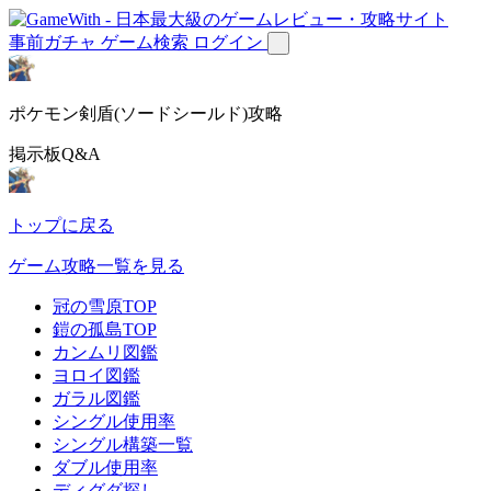
事前ガチャ
ゲーム検索
ログイン
ポケモン剣盾(ソードシールド)攻略
掲示板Q&A
トップに戻る
ゲーム攻略一覧を見る
冠の雪原TOP
鎧の孤島TOP
カンムリ図鑑
ヨロイ図鑑
ガラル図鑑
シングル使用率
シングル構築一覧
ダブル使用率
ディグダ探し