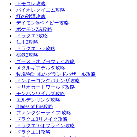
トモコレ攻略
バイオレクイエム攻略
紅の砂漠攻略
デイモン&ベイビー攻略
ポケモンZA攻略
ドラクエ7攻略
仁王3攻略
ドラクエ1・2攻略
桃鉄2攻略
ゴーストオブヨウテイ攻略
メタルギアデルタ攻略
牧場物語 風のグランドバザール攻略
ドンキーコングバナンザ攻略
マリオカートワールド攻略
モンハンワイルズ攻略
エルデンリング攻略
Blades of Fire攻略
ファンタジーライフi攻略
ドラクエ3リメイク攻略
ドラクエ10オフライン攻略
ドラクエ11攻略