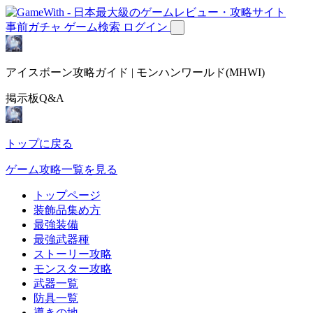
事前ガチャ
ゲーム検索
ログイン
アイスボーン攻略ガイド | モンハンワールド(MHWI)
掲示板Q&A
トップに戻る
ゲーム攻略一覧を見る
トップページ
装飾品集め方
最強装備
最強武器種
ストーリー攻略
モンスター攻略
武器一覧
防具一覧
導きの地