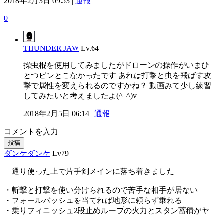
2018年2月3日 09:53 |
通報
0
THUNDER JAW
Lv.64
操虫棍を使用してみましたがドローンの操作がいまひ
とつピンとこなかったです あれは打撃と虫を飛ばす攻
撃で属性を変えられるのですかね？ 動画みて少し練習
してみたいと考えましたよ(^_^)v
2018年2月5日 06:14 |
通報
コメントを入力
投稿
ダンケダンケ
Lv79
一通り使った上で片手剣メインに落ち着きました
・斬撃と打撃を使い分けられるので苦手な相手が居ない
・フォールバッシュを当てれば地形に頼らず乗れる
・乗りフィニッシュ2段止めループの火力とスタン蓄積がヤ