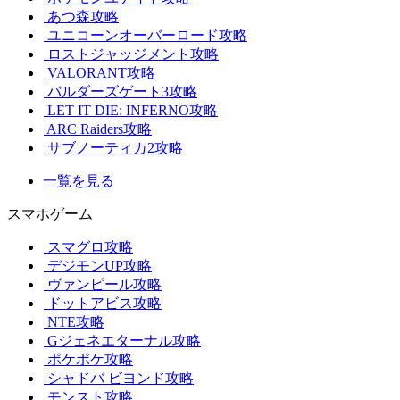
あつ森攻略
ユニコーンオーバーロード攻略
ロストジャッジメント攻略
VALORANT攻略
バルダーズゲート3攻略
LET IT DIE: INFERNO攻略
ARC Raiders攻略
サブノーティカ2攻略
一覧を見る
スマホゲーム
スマグロ攻略
デジモンUP攻略
ヴァンピール攻略
ドットアビス攻略
NTE攻略
Gジェネエターナル攻略
ポケポケ攻略
シャドバ ビヨンド攻略
モンスト攻略