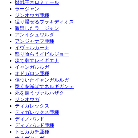
歴戦王ネロミェール
ラージャン
ジンオウガ亜種
猛り爆ぜるブラキディオス
激昂したラージャン
アンイシュワルダ
アンジャナフ亜種
イヴェルカーナ
怒り喰らうイビルジョー
凍て刺すレイギエナ
イャンガルルガ
オドガロン亜種
傷ついたイャンガルルガ
悉くを滅ぼすネルギガンテ
死を纏うヴァルハザク
ジンオウガ
ティガレックス
ティガレックス亜種
ディノバルド
ディノバルド亜種
トビカガチ亜種