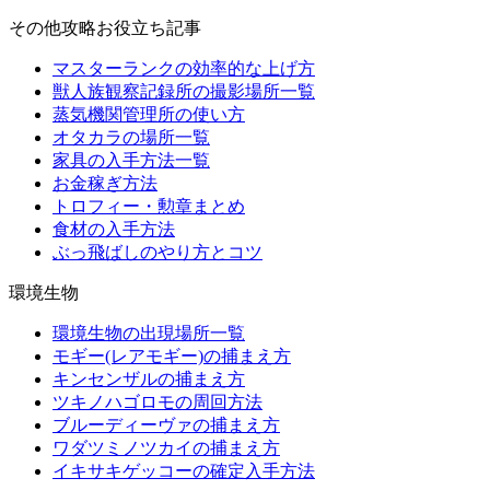
その他攻略お役立ち記事
マスターランクの効率的な上げ方
獣人族観察記録所の撮影場所一覧
蒸気機関管理所の使い方
オタカラの場所一覧
家具の入手方法一覧
お金稼ぎ方法
トロフィー・勲章まとめ
食材の入手方法
ぶっ飛ばしのやり方とコツ
環境生物
環境生物の出現場所一覧
モギー(レアモギー)の捕まえ方
キンセンザルの捕まえ方
ツキノハゴロモの周回方法
ブルーディーヴァの捕まえ方
ワダツミノツカイの捕まえ方
イキサキゲッコーの確定入手方法