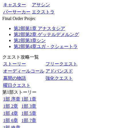
キャスター
アサシン
バーサーカー
エクストラ
Final Order Projec
第2部第1章 アナスタシア
第2部第2章 ゲッテルデメルング
第2部第3章シン
第2部第4章ユガ・クシェートラ
クエスト攻略一覧
ストーリー
フリークエスト
オーディールコール
アドバンスド
幕間の物語
強化クエスト
曜日クエスト
第1部ストーリー
1部 序章
1部 1章
1部 2章
1部 3章
1部 4章
1部 5章
1部 6章
1部 7章
1部 終章