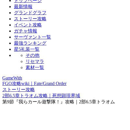
トップページ
最新情報
グランドグラフ
ストーリー攻略
イベント攻略
ガチャ情報
サーヴァント一覧
最強ランキング
星5礼装一覧
その他
リセマラ
素材一覧
GameWith
FGO攻略wiki｜Fate/Grand Order
ストーリー攻略
2部6.5章トラオム攻略｜死想顕現界域
第9節『我らカール遊撃隊！』攻略｜2部6.5章トラオム