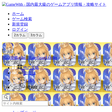
ホーム
ゲーム検索
新規登録
ログイン
2カラム
3カラム
FGO攻略wiki｜Fate/Grand Order
他の攻略
コミュ
Q&A
掲示板