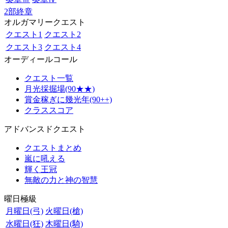
2部終章
オルガマリークエスト
クエスト1
クエスト2
クエスト3
クエスト4
オーディールコール
クエスト一覧
月光採掘場(90★★)
賞金稼ぎに幾光年(90++)
クラススコア
アドバンスドクエスト
クエストまとめ
嵐に吼える
輝く王冠
無敵の力と神の智慧
曜日極級
月曜日(弓)
火曜日(槍)
水曜日(狂)
木曜日(騎)