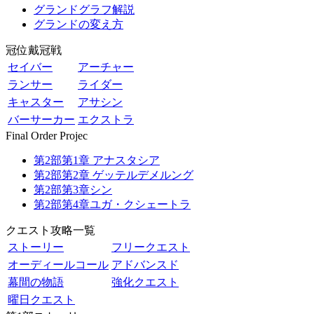
グランドグラフ解説
グランドの変え方
冠位戴冠戦
セイバー
アーチャー
ランサー
ライダー
キャスター
アサシン
バーサーカー
エクストラ
Final Order Projec
第2部第1章 アナスタシア
第2部第2章 ゲッテルデメルング
第2部第3章シン
第2部第4章ユガ・クシェートラ
クエスト攻略一覧
ストーリー
フリークエスト
オーディールコール
アドバンスド
幕間の物語
強化クエスト
曜日クエスト