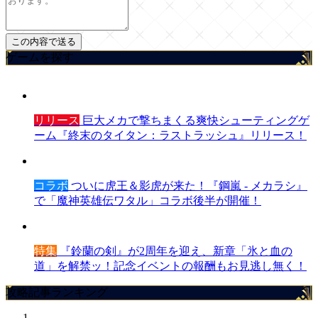
ゲームを探す
リリース
巨大メカで撃ちまくる爽快シューティングゲ
ーム『終末のタイタン：ラストラッシュ』リリース！
コラボ
ついに虎王＆影虎が来た！『鋼嵐 - メカラシ』
で「魔神英雄伝ワタル」コラボ後半が開催！
特集
『鈴蘭の剣』が2周年を迎え、新章「氷と血の
道」を解禁ッ！記念イベントの報酬もお見逃し無く！
攻略記事ランキング