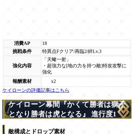
消費AP
18
挑戦条件
特異点Fクリア/再臨2/絆Lv.3
「天蠍一射」
強化内容
・超強力な[地の力を持つ敵]特攻攻撃に
強化
x2
報酬素材
ケイローンの評価記事はこちら
ケイローン幕間『かくて勝者は獅子
となり勝者は虎となる』 進行度1
敵構成とドロップ素材