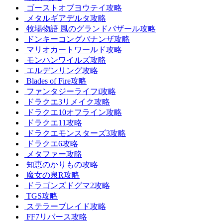
ゴーストオブヨウテイ攻略
メタルギアデルタ攻略
牧場物語 風のグランドバザール攻略
ドンキーコングバナンザ攻略
マリオカートワールド攻略
モンハンワイルズ攻略
エルデンリング攻略
Blades of Fire攻略
ファンタジーライフi攻略
ドラクエ3リメイク攻略
ドラクエ10オフライン攻略
ドラクエ11攻略
ドラクエモンスターズ3攻略
ドラクエ6攻略
メタファー攻略
知恵のかりもの攻略
魔女の泉R攻略
ドラゴンズドグマ2攻略
TGS攻略
ステラーブレイド攻略
FF7リバース攻略