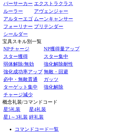
バーサーカー
エクストラクラス
ルーラー
アヴェンジャー
アルターエゴ
ムーンキャンサー
フォーリナー
プリテンダー
シールダー
宝具スキル別一覧
NPチャージ
NP獲得量アップ
スター獲得
スター集中
弱体解除/無効
強化解除耐性
強化成功率アップ
無敵・回避
必中・無敵貫通
ガッツ
ターゲット集中
強化解除
チャージ減少
概念礼装/コマンドコード
星5礼装
星4礼装
星1～3礼装
絆礼装
コマンドコード一覧