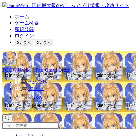
ホーム
ゲーム検索
新規登録
ログイン
2カラム
3カラム
FGO攻略wiki｜Fate/Grand Order
他の攻略
コミュ
Q&A
掲示板