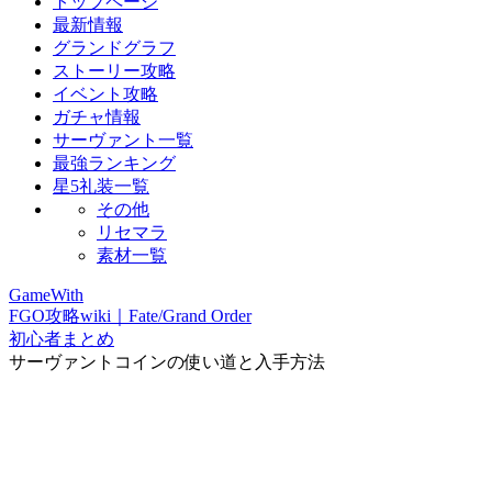
トップページ
最新情報
グランドグラフ
ストーリー攻略
イベント攻略
ガチャ情報
サーヴァント一覧
最強ランキング
星5礼装一覧
その他
リセマラ
素材一覧
GameWith
FGO攻略wiki｜Fate/Grand Order
初心者まとめ
サーヴァントコインの使い道と入手方法