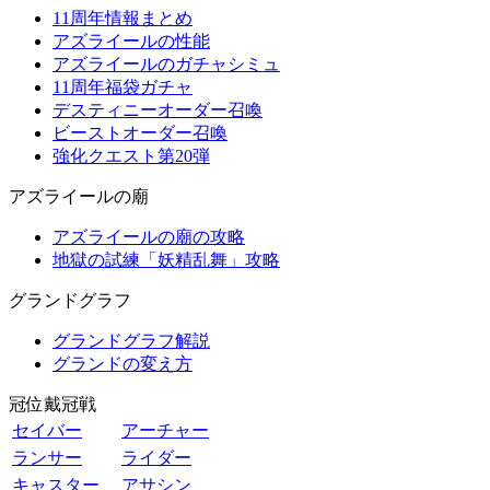
11周年情報まとめ
アズライールの性能
アズライールのガチャシミュ
11周年福袋ガチャ
デスティニーオーダー召喚
ビーストオーダー召喚
強化クエスト第20弾
アズライールの廟
アズライールの廟の攻略
地獄の試練「妖精乱舞」攻略
グランドグラフ
グランドグラフ解説
グランドの変え方
冠位戴冠戦
セイバー
アーチャー
ランサー
ライダー
キャスター
アサシン