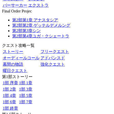
バーサーカー
エクストラ
Final Order Projec
第2部第1章 アナスタシア
第2部第2章 ゲッテルデメルング
第2部第3章シン
第2部第4章ユガ・クシェートラ
クエスト攻略一覧
ストーリー
フリークエスト
オーディールコール
アドバンスド
幕間の物語
強化クエスト
曜日クエスト
第1部ストーリー
1部 序章
1部 1章
1部 2章
1部 3章
1部 4章
1部 5章
1部 6章
1部 7章
1部 終章