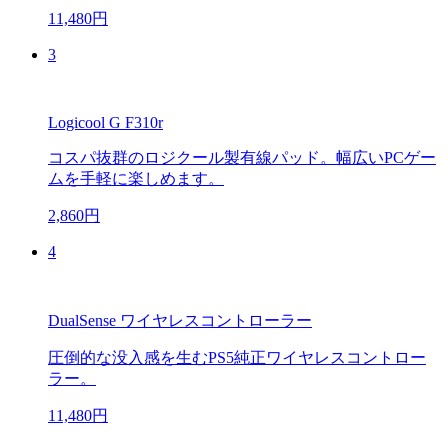
11,480円
3
Logicool G F310r
コスパ抜群のロジクール製有線パッド。幅広いPCゲー
ムを手軽に楽しめます。
2,860円
4
DualSense ワイヤレスコントローラー
圧倒的な没入感を生むPS5純正ワイヤレスコントロー
ラー。
11,480円