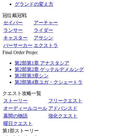
グランドの変え方
冠位戴冠戦
セイバー
アーチャー
ランサー
ライダー
キャスター
アサシン
バーサーカー
エクストラ
Final Order Projec
第2部第1章 アナスタシア
第2部第2章 ゲッテルデメルング
第2部第3章シン
第2部第4章ユガ・クシェートラ
クエスト攻略一覧
ストーリー
フリークエスト
オーディールコール
アドバンスド
幕間の物語
強化クエスト
曜日クエスト
第1部ストーリー