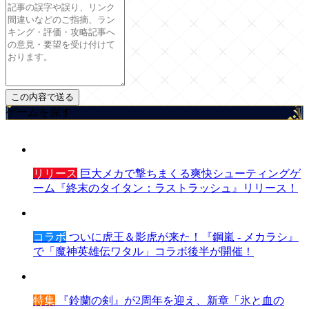
ゲームを探す
リリース
巨大メカで撃ちまくる爽快シューティングゲ
ーム『終末のタイタン：ラストラッシュ』リリース！
コラボ
ついに虎王＆影虎が来た！『鋼嵐 - メカラシ』
で「魔神英雄伝ワタル」コラボ後半が開催！
特集
『鈴蘭の剣』が2周年を迎え、新章「氷と血の