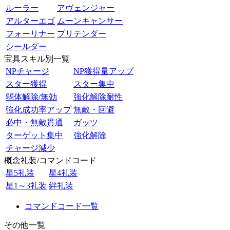
ルーラー
アヴェンジャー
アルターエゴ
ムーンキャンサー
フォーリナー
プリテンダー
シールダー
宝具スキル別一覧
NPチャージ
NP獲得量アップ
スター獲得
スター集中
弱体解除/無効
強化解除耐性
強化成功率アップ
無敵・回避
必中・無敵貫通
ガッツ
ターゲット集中
強化解除
チャージ減少
概念礼装/コマンドコード
星5礼装
星4礼装
星1～3礼装
絆礼装
コマンドコード一覧
その他一覧