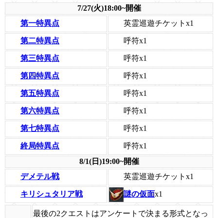
7/27(火)18:00~開催
第一特異点
英霊巡遊チケット
x1
第二特異点
呼符
x1
第三特異点
呼符
x1
第四特異点
呼符
x1
第五特異点
呼符
x1
第六特異点
呼符
x1
第七特異点
呼符
x1
終局特異点
呼符
x1
8/1(日)19:00~開催
デメテル戦
英霊巡遊チケット
x1
キリシュタリア戦
謎の仮面
x1
最後の2クエストはアンケートで決まる形式となっ