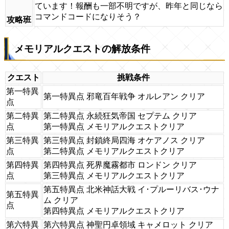
ています！報酬も一部不明ですが、昨年と同じなら
コマンドコードになりそう？
攻略班
メモリアルクエストの解放条件
クエスト
挑戦条件
第一特異
第一特異点 邪竜百年戦争 オルレアン クリア
点
第二特異
第二特異点 永続狂気帝国 セプテム クリア
点
第一特異点 メモリアルクエストクリア
第三特異
第三特異点 封鎖終局四海 オケアノス クリア
点
第二特異点 メモリアルクエストクリア
第四特異
第四特異点 死界魔霧都市 ロンドン クリア
点
第三特異点 メモリアルクエストクリア
第五特異点 北米神話大戦 イ･プルーリバス･ウナ
第五特異
ム クリア
点
第四特異点 メモリアルクエストクリア
第六特異
第六特異点 神聖円卓領域 キャメロット クリア