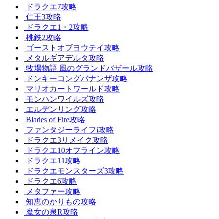
ドラクエ7攻略
仁王3攻略
ドラクエ1・2攻略
桃鉄2攻略
ゴーストオブヨウテイ攻略
メタルギアデルタ攻略
牧場物語 風のグランドバザール攻略
ドンキーコングバナンザ攻略
マリオカートワールド攻略
モンハンワイルズ攻略
エルデンリング攻略
Blades of Fire攻略
ファンタジーライフi攻略
ドラクエ3リメイク攻略
ドラクエ10オフライン攻略
ドラクエ11攻略
ドラクエモンスターズ3攻略
ドラクエ6攻略
メタファー攻略
知恵のかりもの攻略
魔女の泉R攻略