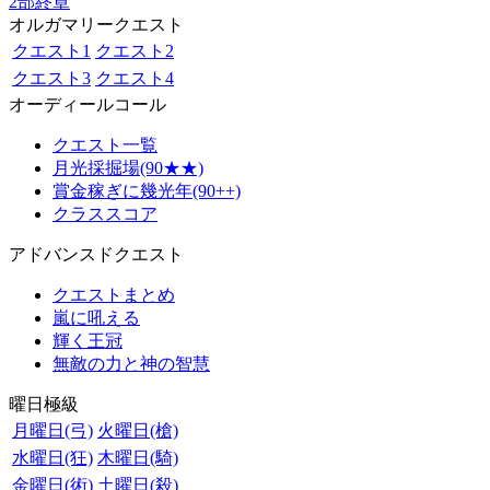
2部終章
オルガマリークエスト
クエスト1
クエスト2
クエスト3
クエスト4
オーディールコール
クエスト一覧
月光採掘場(90★★)
賞金稼ぎに幾光年(90++)
クラススコア
アドバンスドクエスト
クエストまとめ
嵐に吼える
輝く王冠
無敵の力と神の智慧
曜日極級
月曜日(弓)
火曜日(槍)
水曜日(狂)
木曜日(騎)
金曜日(術)
土曜日(殺)