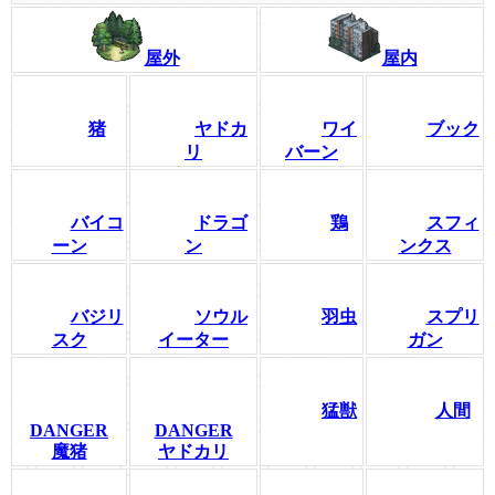
屋外
屋内
猪
ヤドカ
ワイ
ブック
リ
バーン
バイコ
ドラゴ
鶏
スフィ
ーン
ン
ンクス
バジリ
ソウル
羽虫
スプリ
スク
イーター
ガン
猛獣
人間
DANGER
DANGER
魔猪
ヤドカリ