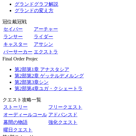
グランドグラフ解説
グランドの変え方
冠位戴冠戦
セイバー
アーチャー
ランサー
ライダー
キャスター
アサシン
バーサーカー
エクストラ
Final Order Projec
第2部第1章 アナスタシア
第2部第2章 ゲッテルデメルング
第2部第3章シン
第2部第4章ユガ・クシェートラ
クエスト攻略一覧
ストーリー
フリークエスト
オーディールコール
アドバンスド
幕間の物語
強化クエスト
曜日クエスト