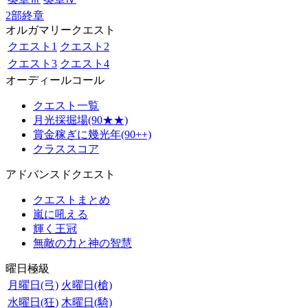
2部終章
オルガマリークエスト
クエスト1
クエスト2
クエスト3
クエスト4
オーディールコール
クエスト一覧
月光採掘場(90★★)
賞金稼ぎに幾光年(90++)
クラススコア
アドバンスドクエスト
クエストまとめ
嵐に吼える
輝く王冠
無敵の力と神の智慧
曜日極級
月曜日(弓)
火曜日(槍)
水曜日(狂)
木曜日(騎)