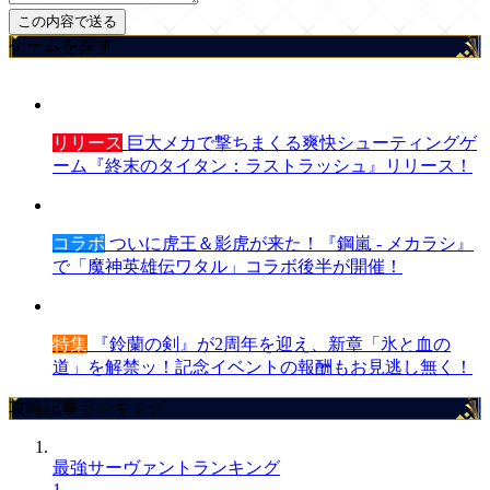
ゲームを探す
リリース
巨大メカで撃ちまくる爽快シューティングゲ
ーム『終末のタイタン：ラストラッシュ』リリース！
コラボ
ついに虎王＆影虎が来た！『鋼嵐 - メカラシ』
で「魔神英雄伝ワタル」コラボ後半が開催！
特集
『鈴蘭の剣』が2周年を迎え、新章「氷と血の
道」を解禁ッ！記念イベントの報酬もお見逃し無く！
攻略記事ランキング
最強サーヴァントランキング
1