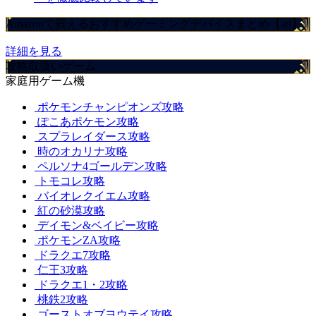
Amazonで買えるおすすめゲーミングデバイスまとめ【ad】
詳細を見る
攻略取扱いゲーム
家庭用ゲーム機
ポケモンチャンピオンズ攻略
ぽこあポケモン攻略
スプラレイダース攻略
時のオカリナ攻略
ペルソナ4ゴールデン攻略
トモコレ攻略
バイオレクイエム攻略
紅の砂漠攻略
デイモン&ベイビー攻略
ポケモンZA攻略
ドラクエ7攻略
仁王3攻略
ドラクエ1・2攻略
桃鉄2攻略
ゴーストオブヨウテイ攻略