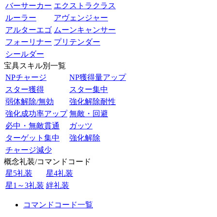
バーサーカー
エクストラクラス
ルーラー
アヴェンジャー
アルターエゴ
ムーンキャンサー
フォーリナー
プリテンダー
シールダー
宝具スキル別一覧
NPチャージ
NP獲得量アップ
スター獲得
スター集中
弱体解除/無効
強化解除耐性
強化成功率アップ
無敵・回避
必中・無敵貫通
ガッツ
ターゲット集中
強化解除
チャージ減少
概念礼装/コマンドコード
星5礼装
星4礼装
星1～3礼装
絆礼装
コマンドコード一覧