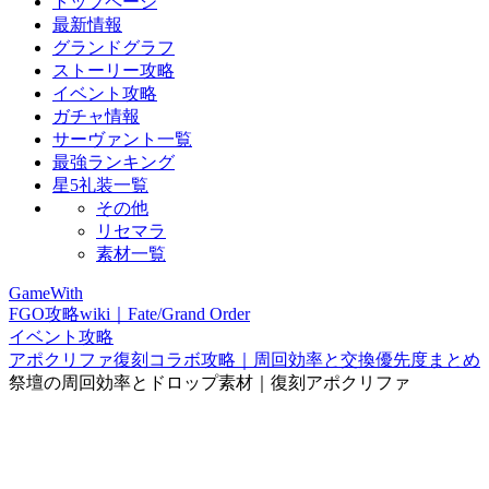
トップページ
最新情報
グランドグラフ
ストーリー攻略
イベント攻略
ガチャ情報
サーヴァント一覧
最強ランキング
星5礼装一覧
その他
リセマラ
素材一覧
GameWith
FGO攻略wiki｜Fate/Grand Order
イベント攻略
アポクリファ復刻コラボ攻略｜周回効率と交換優先度まとめ
祭壇の周回効率とドロップ素材｜復刻アポクリファ