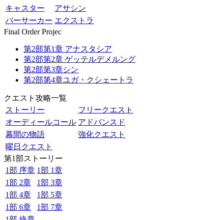
キャスター
アサシン
バーサーカー
エクストラ
Final Order Projec
第2部第1章 アナスタシア
第2部第2章 ゲッテルデメルング
第2部第3章シン
第2部第4章ユガ・クシェートラ
クエスト攻略一覧
ストーリー
フリークエスト
オーディールコール
アドバンスド
幕間の物語
強化クエスト
曜日クエスト
第1部ストーリー
1部 序章
1部 1章
1部 2章
1部 3章
1部 4章
1部 5章
1部 6章
1部 7章
1部 終章