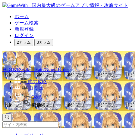
ホーム
ゲーム検索
新規登録
ログイン
2カラム
3カラム
FGO攻略wiki｜Fate/Grand Order
他の攻略
コミュ
Q&A
掲示板