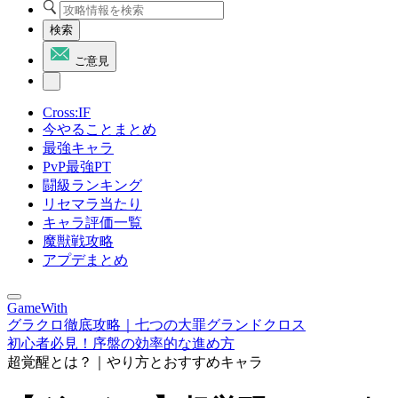
検索
ご意見
Cross:IF
今やることまとめ
最強キャラ
PvP最強PT
闘級ランキング
リセマラ当たり
キャラ評価一覧
魔獣戦攻略
アプデまとめ
GameWith
グラクロ徹底攻略｜七つの大罪グランドクロス
初心者必見！序盤の効率的な進め方
超覚醒とは？｜やり方とおすすめキャラ