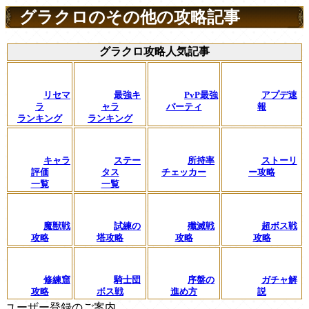
グラクロのその他の攻略記事
グラクロ攻略人気記事
リセマ
最強キ
PvP最強
アプデ速
ラ
ャラ
パーティ
報
ランキング
ランキング
キャラ
ステー
所持率
ストーリ
評価
タス
チェッカー
ー攻略
一覧
一覧
魔獣戦
試練の
殲滅戦
超ボス戦
攻略
塔攻略
攻略
攻略
修練窟
騎士団
序盤の
ガチャ解
攻略
ボス戦
進め方
説
ユーザー登録のご案内