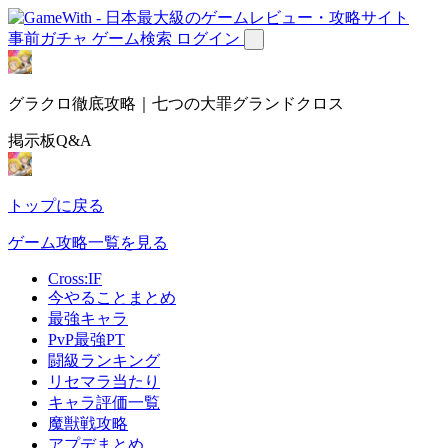
事前ガチャ
ゲーム検索
ログイン
グラクロ徹底攻略｜七つの大罪グランドクロス
掲示板Q&A
トップに戻る
ゲーム攻略一覧を見る
Cross:IF
今やることまとめ
最強キャラ
PvP最強PT
闘級ランキング
リセマラ当たり
キャラ評価一覧
魔獣戦攻略
アプデまとめ