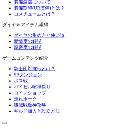
装備厳選について
装備刻印(UR装備)とは？
コスチュームとは？
ダイヤ＆アイテム獲得
ダイヤの集め方と使い道
愛情度の解説
親密度の解説
ゲームコンテンツ紹介
騎士団対抗戦とは？
SPダンジョン
ボス戦
バイゼル喧嘩祭り
コインショップ
走れホーク
殲滅戦魔神攻略
ギルド加入と設立方法