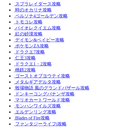
スプラレイダース攻略
時のオカリナ攻略
ペルソナ4ゴールデン攻略
トモコレ攻略
バイオレクイエム攻略
紅の砂漠攻略
デイモン&ベイビー攻略
ポケモンZA攻略
ドラクエ7攻略
仁王3攻略
ドラクエ1・2攻略
桃鉄2攻略
ゴーストオブヨウテイ攻略
メタルギアデルタ攻略
牧場物語 風のグランドバザール攻略
ドンキーコングバナンザ攻略
マリオカートワールド攻略
モンハンワイルズ攻略
エルデンリング攻略
Blades of Fire攻略
ファンタジーライフi攻略