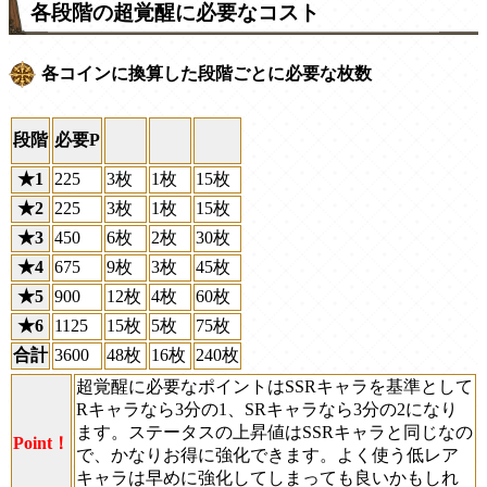
各段階の超覚醒に必要なコスト
各コインに換算した段階ごとに必要な枚数
段階
必要P
★1
225
3枚
1枚
15枚
★2
225
3枚
1枚
15枚
★3
450
6枚
2枚
30枚
★4
675
9枚
3枚
45枚
★5
900
12枚
4枚
60枚
★6
1125
15枚
5枚
75枚
合計
3600
48枚
16枚
240枚
超覚醒に必要なポイントはSSRキャラを基準として
Rキャラなら3分の1、SRキャラなら3分の2になり
ます。ステータスの上昇値はSSRキャラと同じなの
Point！
で、かなりお得に強化できます。よく使う低レア
キャラは早めに強化してしまっても良いかもしれ