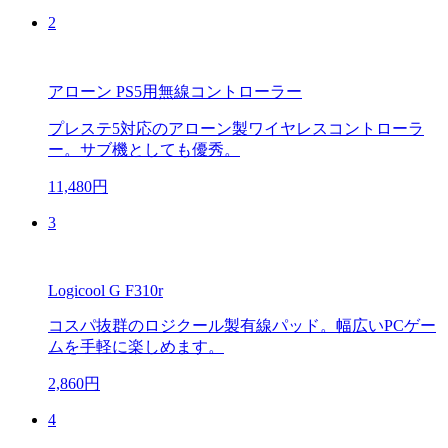
2
アローン PS5用無線コントローラー
プレステ5対応のアローン製ワイヤレスコントローラ
ー。サブ機としても優秀。
11,480円
3
Logicool G F310r
コスパ抜群のロジクール製有線パッド。幅広いPCゲー
ムを手軽に楽しめます。
2,860円
4