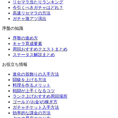
リセマラ当たりランキング
今引くべきガチャはどれ？
高速リセマラの方法
ガチャ激アツ演出
序盤の知識
序盤の進め方
キャラ育成要素
周回おすすめクエストまとめ
ステータス解説まとめ
お役立ち情報
進化の首飾りの入手方法
闘級を上げる方法
料理を作るメリット
戦闘が上手くなるコツ
ランク上げおすすめ周回場所
ゴールド(お金)の稼ぎ方
ガチャチケット入手方法
効率的な課金の方法