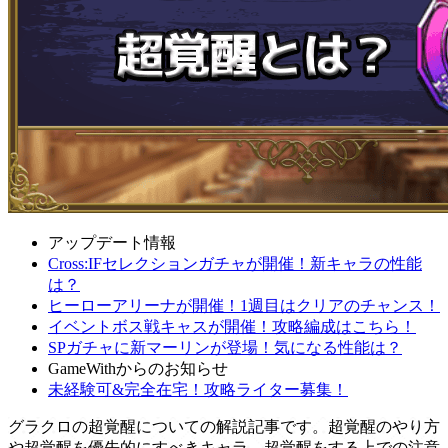
アップデート情報
Cross:IFセレクションガチャが開催！新キャラの性能
は？
ヒーローアリーナが開催！1週目はクリアのチャンス！
イベントボス戦キャスが開催！攻略編成はこちら！
SPガチャに新マーリンが登場！気になる性能は？
GameWithからのお知らせ
未経験可&完全在宅！攻略ライター募集！
グラクロの超覚醒についての解説記事です。超覚醒のやり方
や超覚醒を優先的にすべきキャラ、超覚醒をする上での注意