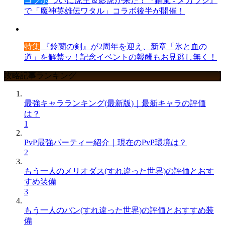
コラボ
ついに虎王＆影虎が来た！『鋼嵐 - メカラシ』
で「魔神英雄伝ワタル」コラボ後半が開催！
特集
『鈴蘭の剣』が2周年を迎え、新章「氷と血の
道」を解禁ッ！記念イベントの報酬もお見逃し無く！
攻略記事ランキング
最強キャラランキング(最新版)｜最新キャラの評価
は？
1
PvP最強パーティー紹介｜現在のPvP環境は？
2
もう一人のメリオダス(すれ違った世界)の評価とおす
すめ装備
3
もう一人のバン(すれ違った世界)の評価とおすすめ装
備