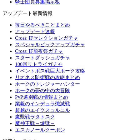
騎士団員募集掲示板
アップデート最新情報
毎日やるべきことまとめ
アップデート速報
Cross: IFセレクションガチャ
スペシャルピックアップガチャ
Cross: IF前夜祭ガチャ
スタートダッシュガチャ
100回リトライガチャ
イベントボス戦巨大ホーク攻略
リオネス防衛戦の攻略まとめ
ホークのトレジャーハンター
ホークの夢の中の大冒険
PvP選別戦の情報まとめ
業報のインデュラ殲滅戦
超越のエイクスュルニル
魔獣戦ラタトスク
魔神王戦～煉獄～
エスカノールクーポン