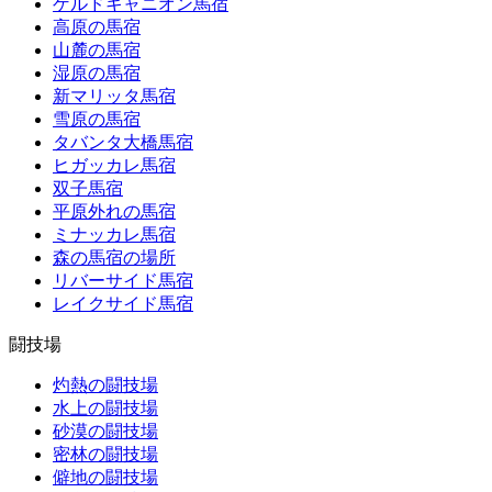
ゲルドキャニオン馬宿
高原の馬宿
山麓の馬宿
湿原の馬宿
新マリッタ馬宿
雪原の馬宿
タバンタ大橋馬宿
ヒガッカレ馬宿
双子馬宿
平原外れの馬宿
ミナッカレ馬宿
森の馬宿の場所
リバーサイド馬宿
レイクサイド馬宿
闘技場
灼熱の闘技場
水上の闘技場
砂漠の闘技場
密林の闘技場
僻地の闘技場