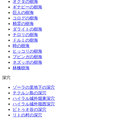
オクタの樹海
ギナビーの樹海
巨人の樹海
コログの樹海
精霊の樹海
ダライトの樹海
チロリの樹海
ドルミの樹海
時の樹海
ヒッコリの樹海
ブビンガの樹海
ネズッポの樹海
林檎樹海
深穴
ゾーラの里地下の深穴
チクルン島の深穴
ハイラル城外堀東深穴
ハイラル城外堀西深穴
ビトゥオ谷の深穴
リトの村の深穴