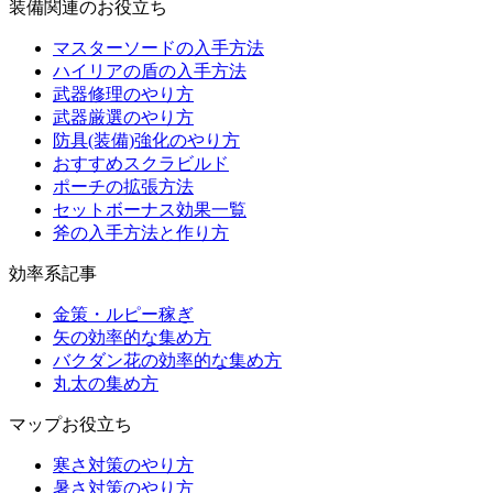
装備関連のお役立ち
マスターソードの入手方法
ハイリアの盾の入手方法
武器修理のやり方
武器厳選のやり方
防具(装備)強化のやり方
おすすめスクラビルド
ポーチの拡張方法
セットボーナス効果一覧
斧の入手方法と作り方
効率系記事
金策・ルピー稼ぎ
矢の効率的な集め方
バクダン花の効率的な集め方
丸太の集め方
マップお役立ち
寒さ対策のやり方
暑さ対策のやり方