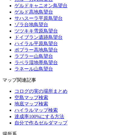
ゲルドキャニオン鳥望台
ゲルド高地鳥望台
サハスーラ平原鳥望台
ゾラ台地鳥望台
ツツキキ雪原鳥望台
ドイブラン遺跡鳥望台
ハイラル平原鳥望台
ポプラー高地鳥望台
ラブラー山鳥望台
ラベラ湿地帯鳥望台
ラネール山鳥望台
マップ関連記事
コログの実の場所まとめ
空島マップ検索
地底マップ検索
ハイラルマップ検索
達成率100%にする方法
自分で作るゼルダマップ
場所系