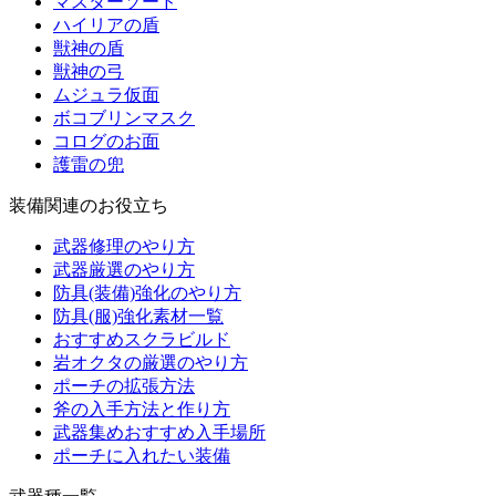
マスターソード
ハイリアの盾
獣神の盾
獣神の弓
ムジュラ仮面
ボコブリンマスク
コログのお面
護雷の兜
装備関連のお役立ち
武器修理のやり方
武器厳選のやり方
防具(装備)強化のやり方
防具(服)強化素材一覧
おすすめスクラビルド
岩オクタの厳選のやり方
ポーチの拡張方法
斧の入手方法と作り方
武器集めおすすめ入手場所
ポーチに入れたい装備