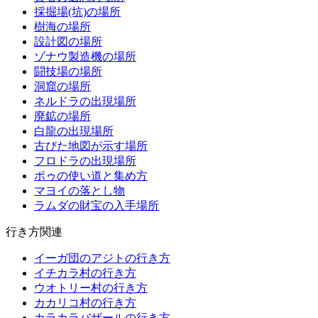
採掘場(坑)の場所
樹海の場所
設計図の場所
ゾナウ製造機の場所
闘技場の場所
洞窟の場所
ネルドラの出現場所
廃鉱の場所
白龍の出現場所
古びた地図が示す場所
フロドラの出現場所
ポゥの使い道と集め方
マヨイの落とし物
ラムダの財宝の入手場所
行き方関連
イーガ団のアジトの行き方
イチカラ村の行き方
ウオトリー村の行き方
カカリコ村の行き方
カラカラバザールの行き方