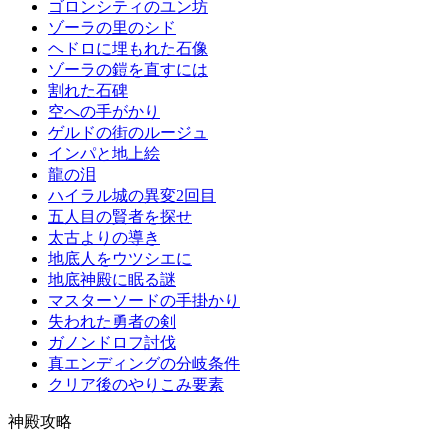
ゴロンシティのユン坊
ゾーラの里のシド
ヘドロに埋もれた石像
ゾーラの鎧を直すには
割れた石碑
空への手がかり
ゲルドの街のルージュ
インパと地上絵
龍の泪
ハイラル城の異変2回目
五人目の賢者を探せ
太古よりの導き
地底人をウツシエに
地底神殿に眠る謎
マスターソードの手掛かり
失われた勇者の剣
ガノンドロフ討伐
真エンディングの分岐条件
クリア後のやりこみ要素
神殿攻略