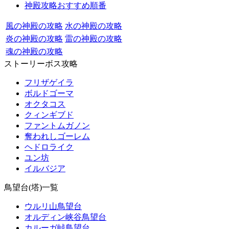
神殿攻略おすすめ順番
風の神殿の攻略
水の神殿の攻略
炎の神殿の攻略
雷の神殿の攻略
魂の神殿の攻略
ストーリーボス攻略
フリザゲイラ
ボルドゴーマ
オクタコス
クィンギブド
ファントムガノン
奪われしゴーレム
ヘドロライク
ユン坊
イルバジア
鳥望台(塔)一覧
ウルリ山鳥望台
オルディン峡谷鳥望台
カルーガ峠鳥望台