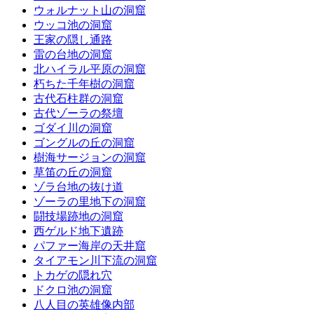
ウォルナット山の洞窟
ウッコ池の洞窟
王家の隠し通路
雷の台地の洞窟
北ハイラル平原の洞窟
朽ちた千年樹の洞窟
古代石柱群の洞窟
古代ゾーラの祭壇
ゴダイ川の洞窟
ゴングルの丘の洞窟
樹海サージョンの洞窟
草笛の丘の洞窟
ゾラ台地の抜け道
ゾーラの里地下の洞窟
闘技場跡地の洞窟
西ゲルド地下遺跡
パファー海岸の天井窟
タイアモン川下流の洞窟
トカゲの隠れ穴
ドクロ池の洞窟
八人目の英雄像内部