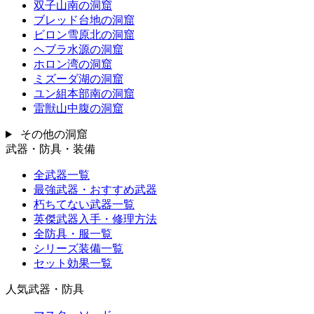
双子山南の洞窟
ブレッド台地の洞窟
ビロン雪原北の洞窟
ヘブラ水源の洞窟
ホロン湾の洞窟
ミズーダ湖の洞窟
ユン組本部南の洞窟
雷獣山中腹の洞窟
その他の洞窟
武器・防具・装備
全武器一覧
最強武器・おすすめ武器
朽ちてない武器一覧
英傑武器入手・修理方法
全防具・服一覧
シリーズ装備一覧
セット効果一覧
人気武器・防具