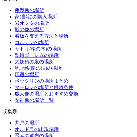
悪魔像の場所
家(自宅)の購入場所
岩オクタの場所
影の像の場所
看板を支える方法と場所
コルテンの場所
サトリ(桜の木)の場所
製錬ゴーレムの場所
大妖精の泉の場所
地上絵(龍の泪)の場所
馬宿の場所
ボックリンの場所まとめ
マーロンの場所と解放条件
魔人像の場所とおすすめ交換
女神像の場所一覧
収集系
井戸の場所
オルドラの出現場所
賢者の遺志の場所