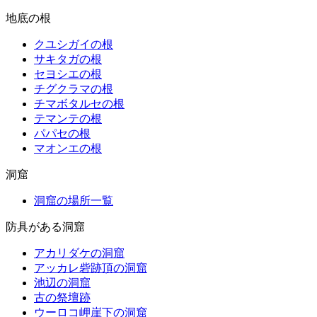
地底の根
クユシガイの根
サキタガの根
セヨシエの根
チグクラマの根
チマボタルセの根
テマンテの根
パパセの根
マオンエの根
洞窟
洞窟の場所一覧
防具がある洞窟
アカリダケの洞窟
アッカレ砦跡頂の洞窟
池辺の洞窟
古の祭壇跡
ウーロコ岬崖下の洞窟