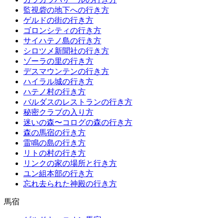
監視砦の地下への行き方
ゲルドの街の行き方
ゴロンシティの行き方
サイハテノ島の行き方
シロツメ新聞社の行き方
ゾーラの里の行き方
デスマウンテンの行き方
ハイラル城の行き方
ハテノ村の行き方
バルダスのレストランの行き方
秘密クラブの入り方
迷いの森〜コログの森の行き方
森の馬宿の行き方
雷鳴の島の行き方
リトの村の行き方
リンクの家の場所と行き方
ユン組本部の行き方
忘れ去られた神殿の行き方
馬宿