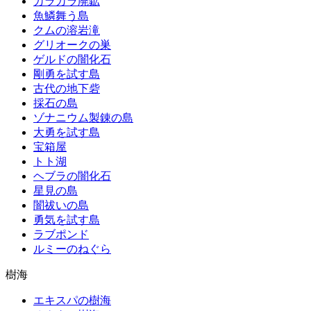
カラカラ廃鉱
魚鱗舞う島
クムの溶岩滝
グリオークの巣
ゲルドの闇化石
剛勇を試す島
古代の地下砦
採石の島
ゾナニウム製錬の島
大勇を試す島
宝箱屋
トト湖
ヘブラの闇化石
星見の島
闇祓いの島
勇気を試す島
ラブポンド
ルミーのねぐら
樹海
エキスパの樹海