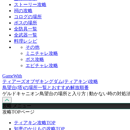
ストーリー攻略
祠の攻略
コログの場所
ボスの場所
全防具一覧
全武器一覧
料理レシピ
その他
ミニチャレ攻略
ボス攻略
エピチャレ攻略
GameWith
ティアーズオブザキングダム(ティアキン)攻略
鳥望台(塔)の場所一覧とおすすめ解放順番
ゲルドキャニオン鳥望台の場所と入り方 | 動かない時の対処
攻略 メニュー
攻略TOPページ
ティアキン攻略TOP
知恵のかりもの攻略TOP