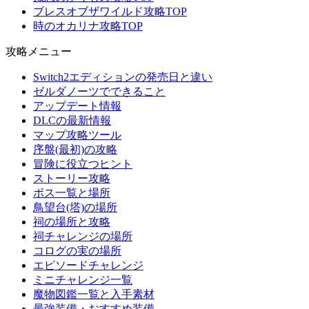
ブレスオブザワイルド攻略TOP
時のオカリナ攻略TOP
攻略メニュー
Switch2エディションの発売日と違い
ゼルダノーツでできること
アップデート情報
DLCの最新情報
マップ攻略ツール
序盤(最初)の攻略
冒険に役立つヒント
ストーリー攻略
ボス一覧と場所
鳥望台(塔)の場所
祠の場所と攻略
祠チャレンジの場所
コログの実の場所
エピソードチャレンジ
ミニチャレンジ一覧
魔物図鑑一覧と入手素材
最強装備・おすすめ装備