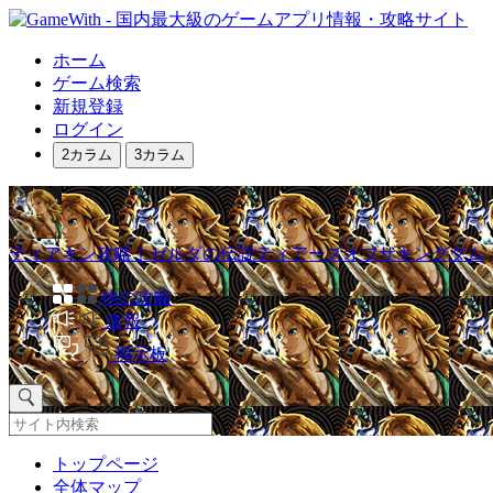
ホーム
ゲーム検索
新規登録
ログイン
2カラム
3カラム
ティアキン攻略｜ゼルダの伝説ティアーズオブザキングダム
他の攻略
速報
掲示板
トップページ
全体マップ