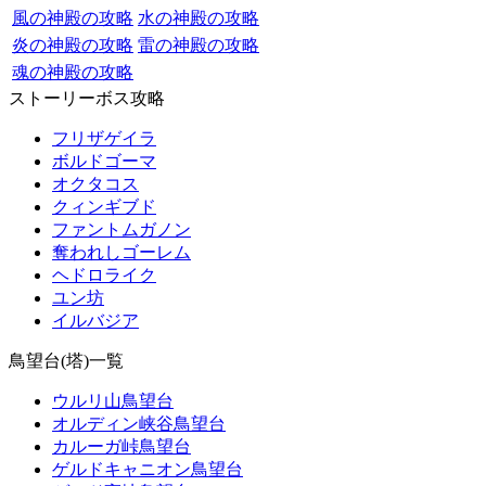
風の神殿の攻略
水の神殿の攻略
炎の神殿の攻略
雷の神殿の攻略
魂の神殿の攻略
ストーリーボス攻略
フリザゲイラ
ボルドゴーマ
オクタコス
クィンギブド
ファントムガノン
奪われしゴーレム
ヘドロライク
ユン坊
イルバジア
鳥望台(塔)一覧
ウルリ山鳥望台
オルディン峡谷鳥望台
カルーガ峠鳥望台
ゲルドキャニオン鳥望台