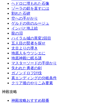
ヘドロに埋もれた石像
ゾーラの鎧を直すには
割れた石碑
空への手がかり
ゲルドの街のルージュ
インパと地上絵
龍の泪
ハイラル城の異変2回目
五人目の賢者を探せ
太古よりの導き
地底人をウツシエに
地底神殿に眠る謎
マスターソードの手掛かり
失われた勇者の剣
ガノンドロフ討伐
真エンディングの分岐条件
クリア後のやりこみ要素
神殿攻略
神殿攻略おすすめ順番