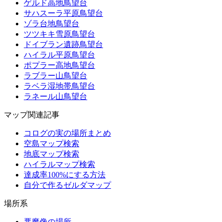
ゲルド高地鳥望台
サハスーラ平原鳥望台
ゾラ台地鳥望台
ツツキキ雪原鳥望台
ドイブラン遺跡鳥望台
ハイラル平原鳥望台
ポプラー高地鳥望台
ラブラー山鳥望台
ラベラ湿地帯鳥望台
ラネール山鳥望台
マップ関連記事
コログの実の場所まとめ
空島マップ検索
地底マップ検索
ハイラルマップ検索
達成率100%にする方法
自分で作るゼルダマップ
場所系
悪魔像の場所