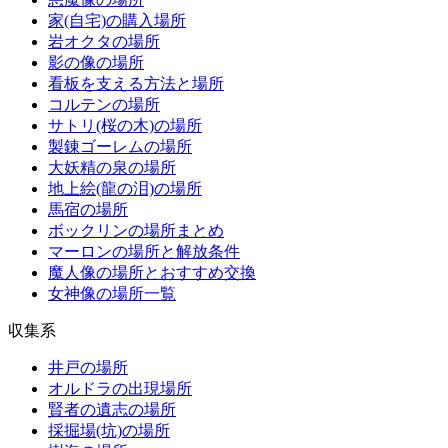
家(自宅)の購入場所
岩オクタの場所
影の像の場所
看板を支える方法と場所
コルテンの場所
サトリ(桜の木)の場所
製錬ゴーレムの場所
大妖精の泉の場所
地上絵(龍の泪)の場所
馬宿の場所
ボックリンの場所まとめ
マーロンの場所と解放条件
魔人像の場所とおすすめ交換
女神像の場所一覧
収集系
井戸の場所
オルドラの出現場所
賢者の遺志の場所
採掘場(坑)の場所