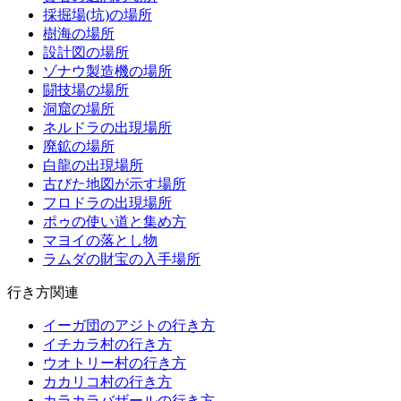
採掘場(坑)の場所
樹海の場所
設計図の場所
ゾナウ製造機の場所
闘技場の場所
洞窟の場所
ネルドラの出現場所
廃鉱の場所
白龍の出現場所
古びた地図が示す場所
フロドラの出現場所
ポゥの使い道と集め方
マヨイの落とし物
ラムダの財宝の入手場所
行き方関連
イーガ団のアジトの行き方
イチカラ村の行き方
ウオトリー村の行き方
カカリコ村の行き方
カラカラバザールの行き方