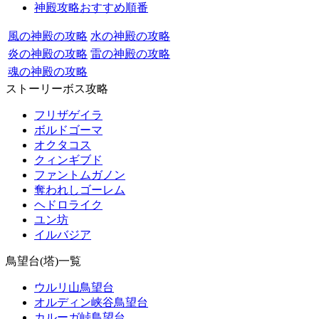
神殿攻略おすすめ順番
風の神殿の攻略
水の神殿の攻略
炎の神殿の攻略
雷の神殿の攻略
魂の神殿の攻略
ストーリーボス攻略
フリザゲイラ
ボルドゴーマ
オクタコス
クィンギブド
ファントムガノン
奪われしゴーレム
ヘドロライク
ユン坊
イルバジア
鳥望台(塔)一覧
ウルリ山鳥望台
オルディン峡谷鳥望台
カルーガ峠鳥望台