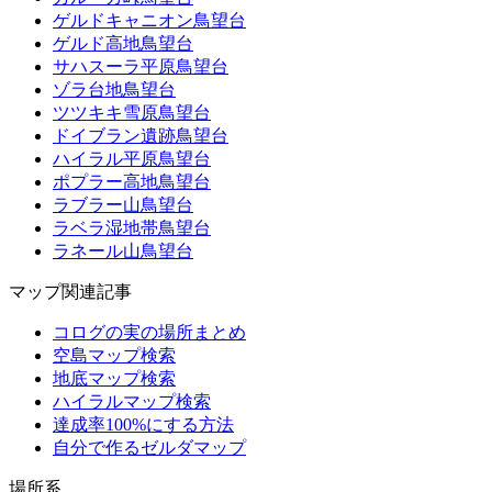
ゲルドキャニオン鳥望台
ゲルド高地鳥望台
サハスーラ平原鳥望台
ゾラ台地鳥望台
ツツキキ雪原鳥望台
ドイブラン遺跡鳥望台
ハイラル平原鳥望台
ポプラー高地鳥望台
ラブラー山鳥望台
ラベラ湿地帯鳥望台
ラネール山鳥望台
マップ関連記事
コログの実の場所まとめ
空島マップ検索
地底マップ検索
ハイラルマップ検索
達成率100%にする方法
自分で作るゼルダマップ
場所系