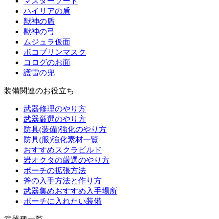
マスターソード
ハイリアの盾
獣神の盾
獣神の弓
ムジュラ仮面
ボコブリンマスク
コログのお面
護雷の兜
装備関連のお役立ち
武器修理のやり方
武器厳選のやり方
防具(装備)強化のやり方
防具(服)強化素材一覧
おすすめスクラビルド
岩オクタの厳選のやり方
ポーチの拡張方法
斧の入手方法と作り方
武器集めおすすめ入手場所
ポーチに入れたい装備