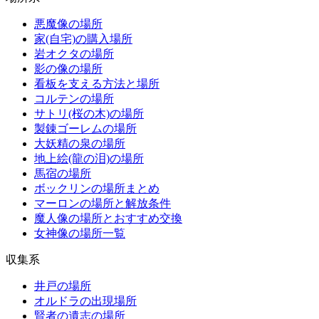
悪魔像の場所
家(自宅)の購入場所
岩オクタの場所
影の像の場所
看板を支える方法と場所
コルテンの場所
サトリ(桜の木)の場所
製錬ゴーレムの場所
大妖精の泉の場所
地上絵(龍の泪)の場所
馬宿の場所
ボックリンの場所まとめ
マーロンの場所と解放条件
魔人像の場所とおすすめ交換
女神像の場所一覧
収集系
井戸の場所
オルドラの出現場所
賢者の遺志の場所