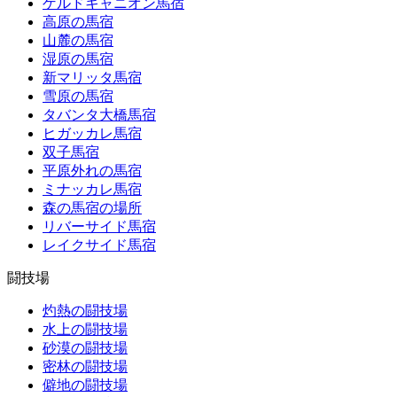
ゲルドキャニオン馬宿
高原の馬宿
山麓の馬宿
湿原の馬宿
新マリッタ馬宿
雪原の馬宿
タバンタ大橋馬宿
ヒガッカレ馬宿
双子馬宿
平原外れの馬宿
ミナッカレ馬宿
森の馬宿の場所
リバーサイド馬宿
レイクサイド馬宿
闘技場
灼熱の闘技場
水上の闘技場
砂漠の闘技場
密林の闘技場
僻地の闘技場