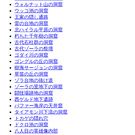
ウォルナット山の洞窟
ウッコ池の洞窟
王家の隠し通路
雷の台地の洞窟
北ハイラル平原の洞窟
朽ちた千年樹の洞窟
古代石柱群の洞窟
古代ゾーラの祭壇
ゴダイ川の洞窟
ゴングルの丘の洞窟
樹海サージョンの洞窟
草笛の丘の洞窟
ゾラ台地の抜け道
ゾーラの里地下の洞窟
闘技場跡地の洞窟
西ゲルド地下遺跡
パファー海岸の天井窟
タイアモン川下流の洞窟
トカゲの隠れ穴
ドクロ池の洞窟
八人目の英雄像内部