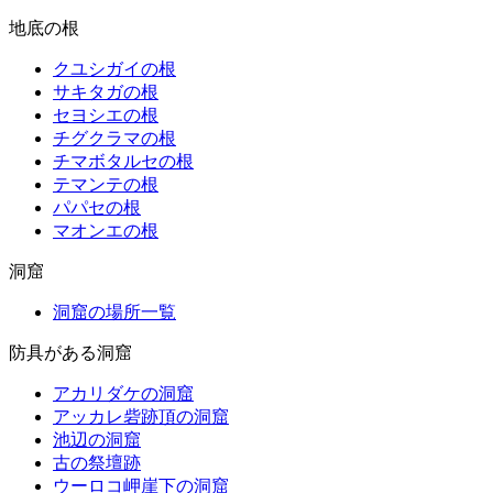
地底の根
クユシガイの根
サキタガの根
セヨシエの根
チグクラマの根
チマボタルセの根
テマンテの根
パパセの根
マオンエの根
洞窟
洞窟の場所一覧
防具がある洞窟
アカリダケの洞窟
アッカレ砦跡頂の洞窟
池辺の洞窟
古の祭壇跡
ウーロコ岬崖下の洞窟