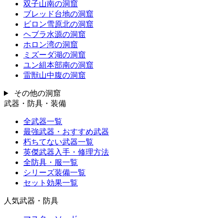
双子山南の洞窟
ブレッド台地の洞窟
ビロン雪原北の洞窟
ヘブラ水源の洞窟
ホロン湾の洞窟
ミズーダ湖の洞窟
ユン組本部南の洞窟
雷獣山中腹の洞窟
その他の洞窟
武器・防具・装備
全武器一覧
最強武器・おすすめ武器
朽ちてない武器一覧
英傑武器入手・修理方法
全防具・服一覧
シリーズ装備一覧
セット効果一覧
人気武器・防具