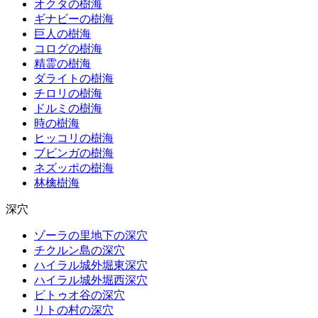
オクタの樹海
ギナビーの樹海
巨人の樹海
コログの樹海
精霊の樹海
ダライトの樹海
チロリの樹海
ドルミの樹海
時の樹海
ヒッコリの樹海
ブビンガの樹海
ネズッポの樹海
林檎樹海
深穴
ゾーラの里地下の深穴
チクルン島の深穴
ハイラル城外堀東深穴
ハイラル城外堀西深穴
ビトゥオ谷の深穴
リトの村の深穴