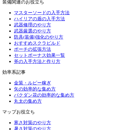
装備関連のお役立ち
マスターソードの入手方法
ハイリアの盾の入手方法
武器修理のやり方
武器厳選のやり方
防具(装備)強化のやり方
おすすめスクラビルド
ポーチの拡張方法
セットボーナス効果一覧
斧の入手方法と作り方
効率系記事
金策・ルピー稼ぎ
矢の効率的な集め方
バクダン花の効率的な集め方
丸太の集め方
マップお役立ち
寒さ対策のやり方
暑さ対策のやり方