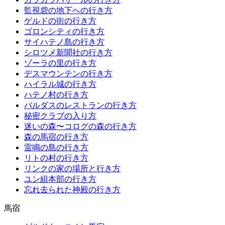
監視砦の地下への行き方
ゲルドの街の行き方
ゴロンシティの行き方
サイハテノ島の行き方
シロツメ新聞社の行き方
ゾーラの里の行き方
デスマウンテンの行き方
ハイラル城の行き方
ハテノ村の行き方
バルダスのレストランの行き方
秘密クラブの入り方
迷いの森〜コログの森の行き方
森の馬宿の行き方
雷鳴の島の行き方
リトの村の行き方
リンクの家の場所と行き方
ユン組本部の行き方
忘れ去られた神殿の行き方
馬宿