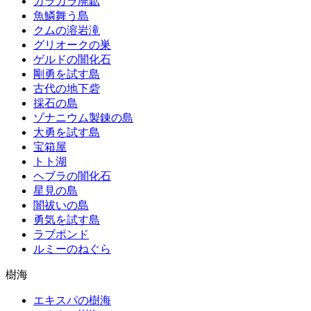
カラカラ廃鉱
魚鱗舞う島
クムの溶岩滝
グリオークの巣
ゲルドの闇化石
剛勇を試す島
古代の地下砦
採石の島
ゾナニウム製錬の島
大勇を試す島
宝箱屋
トト湖
ヘブラの闇化石
星見の島
闇祓いの島
勇気を試す島
ラブポンド
ルミーのねぐら
樹海
エキスパの樹海