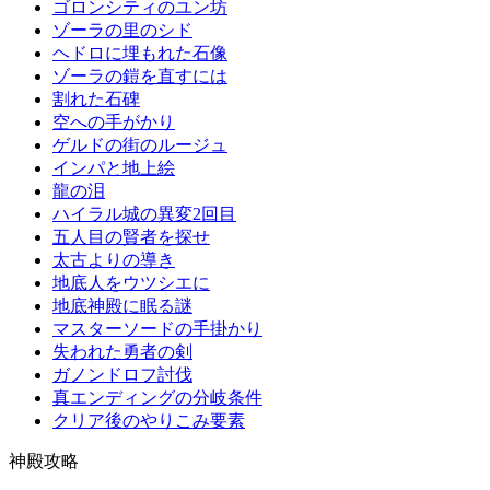
ゴロンシティのユン坊
ゾーラの里のシド
ヘドロに埋もれた石像
ゾーラの鎧を直すには
割れた石碑
空への手がかり
ゲルドの街のルージュ
インパと地上絵
龍の泪
ハイラル城の異変2回目
五人目の賢者を探せ
太古よりの導き
地底人をウツシエに
地底神殿に眠る謎
マスターソードの手掛かり
失われた勇者の剣
ガノンドロフ討伐
真エンディングの分岐条件
クリア後のやりこみ要素
神殿攻略