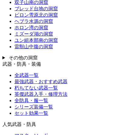
双子山南の洞窟
ブレッド台地の洞窟
ビロン雪原北の洞窟
ヘブラ水源の洞窟
ホロン湾の洞窟
ミズーダ湖の洞窟
ユン組本部南の洞窟
雷獣山中腹の洞窟
その他の洞窟
武器・防具・装備
全武器一覧
最強武器・おすすめ武器
朽ちてない武器一覧
英傑武器入手・修理方法
全防具・服一覧
シリーズ装備一覧
セット効果一覧
人気武器・防具