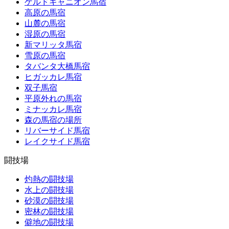
ゲルドキャニオン馬宿
高原の馬宿
山麓の馬宿
湿原の馬宿
新マリッタ馬宿
雪原の馬宿
タバンタ大橋馬宿
ヒガッカレ馬宿
双子馬宿
平原外れの馬宿
ミナッカレ馬宿
森の馬宿の場所
リバーサイド馬宿
レイクサイド馬宿
闘技場
灼熱の闘技場
水上の闘技場
砂漠の闘技場
密林の闘技場
僻地の闘技場