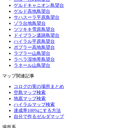
ゲルドキャニオン鳥望台
ゲルド高地鳥望台
サハスーラ平原鳥望台
ゾラ台地鳥望台
ツツキキ雪原鳥望台
ドイブラン遺跡鳥望台
ハイラル平原鳥望台
ポプラー高地鳥望台
ラブラー山鳥望台
ラベラ湿地帯鳥望台
ラネール山鳥望台
マップ関連記事
コログの実の場所まとめ
空島マップ検索
地底マップ検索
ハイラルマップ検索
達成率100%にする方法
自分で作るゼルダマップ
場所系