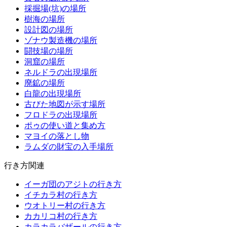
採掘場(坑)の場所
樹海の場所
設計図の場所
ゾナウ製造機の場所
闘技場の場所
洞窟の場所
ネルドラの出現場所
廃鉱の場所
白龍の出現場所
古びた地図が示す場所
フロドラの出現場所
ポゥの使い道と集め方
マヨイの落とし物
ラムダの財宝の入手場所
行き方関連
イーガ団のアジトの行き方
イチカラ村の行き方
ウオトリー村の行き方
カカリコ村の行き方
カラカラバザールの行き方