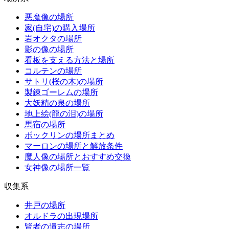
悪魔像の場所
家(自宅)の購入場所
岩オクタの場所
影の像の場所
看板を支える方法と場所
コルテンの場所
サトリ(桜の木)の場所
製錬ゴーレムの場所
大妖精の泉の場所
地上絵(龍の泪)の場所
馬宿の場所
ボックリンの場所まとめ
マーロンの場所と解放条件
魔人像の場所とおすすめ交換
女神像の場所一覧
収集系
井戸の場所
オルドラの出現場所
賢者の遺志の場所