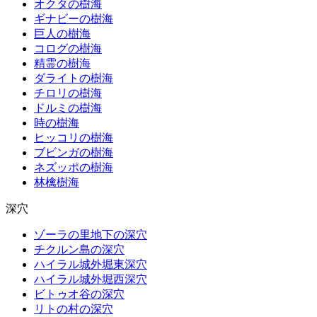
オクタの樹海
ギナビーの樹海
巨人の樹海
コログの樹海
精霊の樹海
ダライトの樹海
チロリの樹海
ドルミの樹海
時の樹海
ヒッコリの樹海
ブビンガの樹海
ネズッポの樹海
林檎樹海
深穴
ゾーラの里地下の深穴
チクルン島の深穴
ハイラル城外堀東深穴
ハイラル城外堀西深穴
ビトゥオ谷の深穴
リトの村の深穴