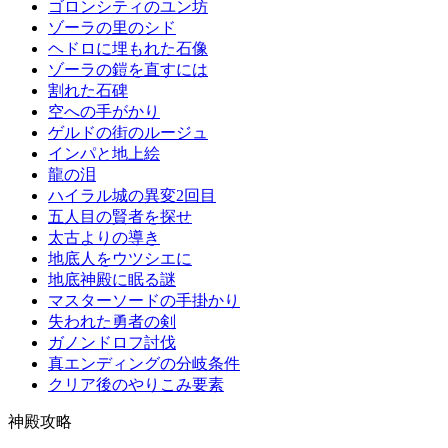
ゴロンシティのユン坊
ゾーラの里のシド
ヘドロに埋もれた石像
ゾーラの鎧を直すには
割れた石碑
空への手がかり
ゲルドの街のルージュ
インパと地上絵
龍の泪
ハイラル城の異変2回目
五人目の賢者を探せ
太古よりの導き
地底人をウツシエに
地底神殿に眠る謎
マスターソードの手掛かり
失われた勇者の剣
ガノンドロフ討伐
真エンディングの分岐条件
クリア後のやりこみ要素
神殿攻略