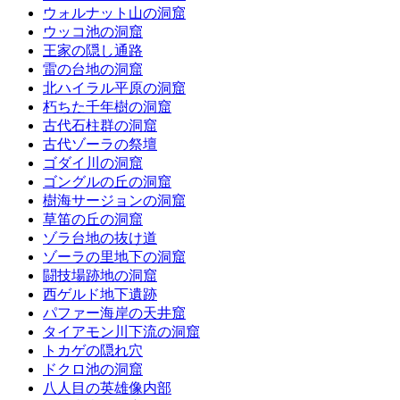
ウォルナット山の洞窟
ウッコ池の洞窟
王家の隠し通路
雷の台地の洞窟
北ハイラル平原の洞窟
朽ちた千年樹の洞窟
古代石柱群の洞窟
古代ゾーラの祭壇
ゴダイ川の洞窟
ゴングルの丘の洞窟
樹海サージョンの洞窟
草笛の丘の洞窟
ゾラ台地の抜け道
ゾーラの里地下の洞窟
闘技場跡地の洞窟
西ゲルド地下遺跡
パファー海岸の天井窟
タイアモン川下流の洞窟
トカゲの隠れ穴
ドクロ池の洞窟
八人目の英雄像内部