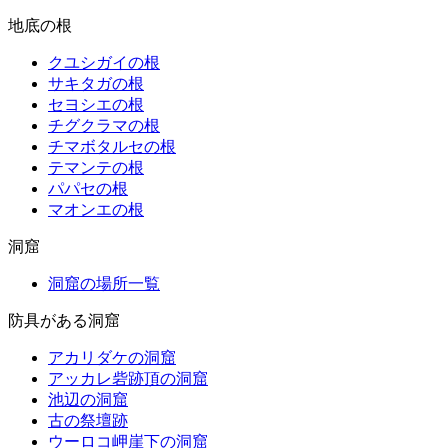
地底の根
クユシガイの根
サキタガの根
セヨシエの根
チグクラマの根
チマボタルセの根
テマンテの根
パパセの根
マオンエの根
洞窟
洞窟の場所一覧
防具がある洞窟
アカリダケの洞窟
アッカレ砦跡頂の洞窟
池辺の洞窟
古の祭壇跡
ウーロコ岬崖下の洞窟