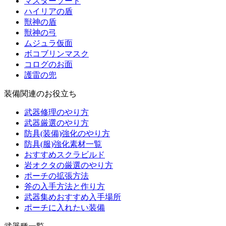
マスターソード
ハイリアの盾
獣神の盾
獣神の弓
ムジュラ仮面
ボコブリンマスク
コログのお面
護雷の兜
装備関連のお役立ち
武器修理のやり方
武器厳選のやり方
防具(装備)強化のやり方
防具(服)強化素材一覧
おすすめスクラビルド
岩オクタの厳選のやり方
ポーチの拡張方法
斧の入手方法と作り方
武器集めおすすめ入手場所
ポーチに入れたい装備