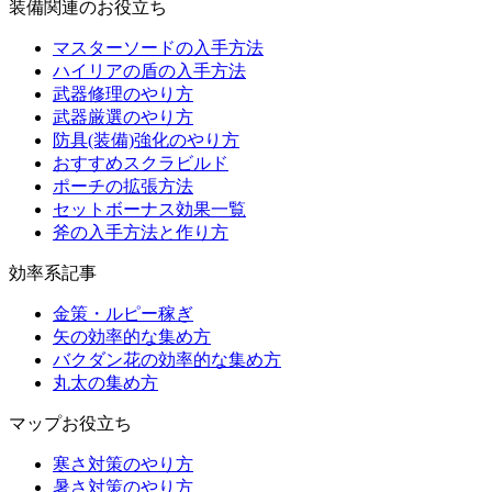
装備関連のお役立ち
マスターソードの入手方法
ハイリアの盾の入手方法
武器修理のやり方
武器厳選のやり方
防具(装備)強化のやり方
おすすめスクラビルド
ポーチの拡張方法
セットボーナス効果一覧
斧の入手方法と作り方
効率系記事
金策・ルピー稼ぎ
矢の効率的な集め方
バクダン花の効率的な集め方
丸太の集め方
マップお役立ち
寒さ対策のやり方
暑さ対策のやり方