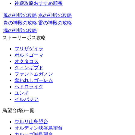
神殿攻略おすすめ順番
風の神殿の攻略
水の神殿の攻略
炎の神殿の攻略
雷の神殿の攻略
魂の神殿の攻略
ストーリーボス攻略
フリザゲイラ
ボルドゴーマ
オクタコス
クィンギブド
ファントムガノン
奪われしゴーレム
ヘドロライク
ユン坊
イルバジア
鳥望台(塔)一覧
ウルリ山鳥望台
オルディン峡谷鳥望台
カルーガ峠鳥望台