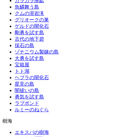
カラカラ廃鉱
魚鱗舞う島
クムの溶岩滝
グリオークの巣
ゲルドの闇化石
剛勇を試す島
古代の地下砦
採石の島
ゾナニウム製錬の島
大勇を試す島
宝箱屋
トト湖
ヘブラの闇化石
星見の島
闇祓いの島
勇気を試す島
ラブポンド
ルミーのねぐら
樹海
エキスパの樹海