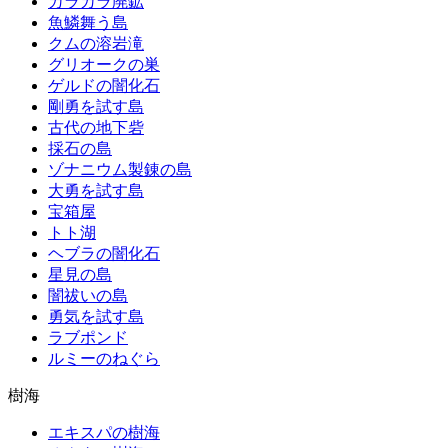
カラカラ廃鉱
魚鱗舞う島
クムの溶岩滝
グリオークの巣
ゲルドの闇化石
剛勇を試す島
古代の地下砦
採石の島
ゾナニウム製錬の島
大勇を試す島
宝箱屋
トト湖
ヘブラの闇化石
星見の島
闇祓いの島
勇気を試す島
ラブポンド
ルミーのねぐら
樹海
エキスパの樹海