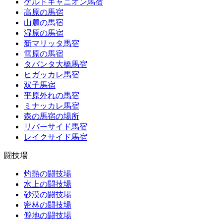
ゲルドキャニオン馬宿
高原の馬宿
山麓の馬宿
湿原の馬宿
新マリッタ馬宿
雪原の馬宿
タバンタ大橋馬宿
ヒガッカレ馬宿
双子馬宿
平原外れの馬宿
ミナッカレ馬宿
森の馬宿の場所
リバーサイド馬宿
レイクサイド馬宿
闘技場
灼熱の闘技場
水上の闘技場
砂漠の闘技場
密林の闘技場
僻地の闘技場