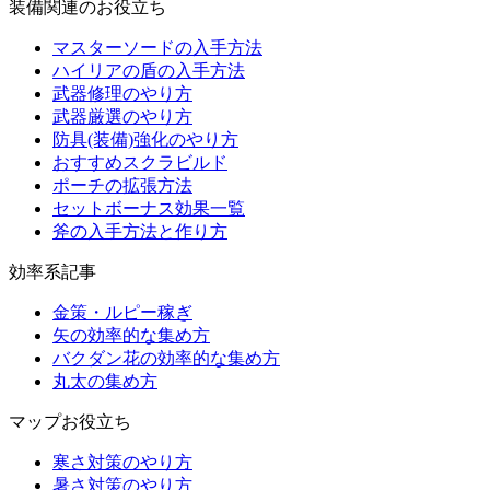
装備関連のお役立ち
マスターソードの入手方法
ハイリアの盾の入手方法
武器修理のやり方
武器厳選のやり方
防具(装備)強化のやり方
おすすめスクラビルド
ポーチの拡張方法
セットボーナス効果一覧
斧の入手方法と作り方
効率系記事
金策・ルピー稼ぎ
矢の効率的な集め方
バクダン花の効率的な集め方
丸太の集め方
マップお役立ち
寒さ対策のやり方
暑さ対策のやり方