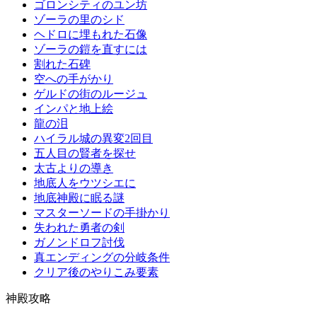
ゴロンシティのユン坊
ゾーラの里のシド
ヘドロに埋もれた石像
ゾーラの鎧を直すには
割れた石碑
空への手がかり
ゲルドの街のルージュ
インパと地上絵
龍の泪
ハイラル城の異変2回目
五人目の賢者を探せ
太古よりの導き
地底人をウツシエに
地底神殿に眠る謎
マスターソードの手掛かり
失われた勇者の剣
ガノンドロフ討伐
真エンディングの分岐条件
クリア後のやりこみ要素
神殿攻略