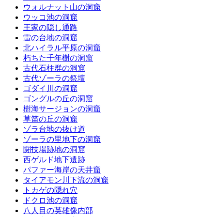
ウォルナット山の洞窟
ウッコ池の洞窟
王家の隠し通路
雷の台地の洞窟
北ハイラル平原の洞窟
朽ちた千年樹の洞窟
古代石柱群の洞窟
古代ゾーラの祭壇
ゴダイ川の洞窟
ゴングルの丘の洞窟
樹海サージョンの洞窟
草笛の丘の洞窟
ゾラ台地の抜け道
ゾーラの里地下の洞窟
闘技場跡地の洞窟
西ゲルド地下遺跡
パファー海岸の天井窟
タイアモン川下流の洞窟
トカゲの隠れ穴
ドクロ池の洞窟
八人目の英雄像内部