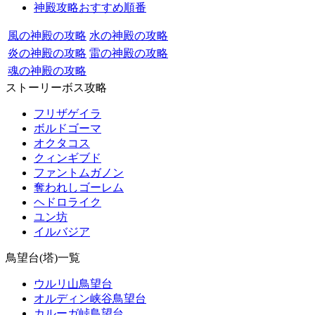
神殿攻略おすすめ順番
風の神殿の攻略
水の神殿の攻略
炎の神殿の攻略
雷の神殿の攻略
魂の神殿の攻略
ストーリーボス攻略
フリザゲイラ
ボルドゴーマ
オクタコス
クィンギブド
ファントムガノン
奪われしゴーレム
ヘドロライク
ユン坊
イルバジア
鳥望台(塔)一覧
ウルリ山鳥望台
オルディン峡谷鳥望台
カルーガ峠鳥望台