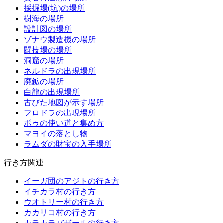
採掘場(坑)の場所
樹海の場所
設計図の場所
ゾナウ製造機の場所
闘技場の場所
洞窟の場所
ネルドラの出現場所
廃鉱の場所
白龍の出現場所
古びた地図が示す場所
フロドラの出現場所
ポゥの使い道と集め方
マヨイの落とし物
ラムダの財宝の入手場所
行き方関連
イーガ団のアジトの行き方
イチカラ村の行き方
ウオトリー村の行き方
カカリコ村の行き方
カラカラバザールの行き方