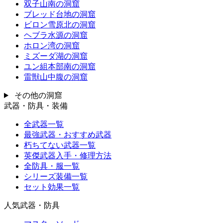
双子山南の洞窟
ブレッド台地の洞窟
ビロン雪原北の洞窟
ヘブラ水源の洞窟
ホロン湾の洞窟
ミズーダ湖の洞窟
ユン組本部南の洞窟
雷獣山中腹の洞窟
その他の洞窟
武器・防具・装備
全武器一覧
最強武器・おすすめ武器
朽ちてない武器一覧
英傑武器入手・修理方法
全防具・服一覧
シリーズ装備一覧
セット効果一覧
人気武器・防具