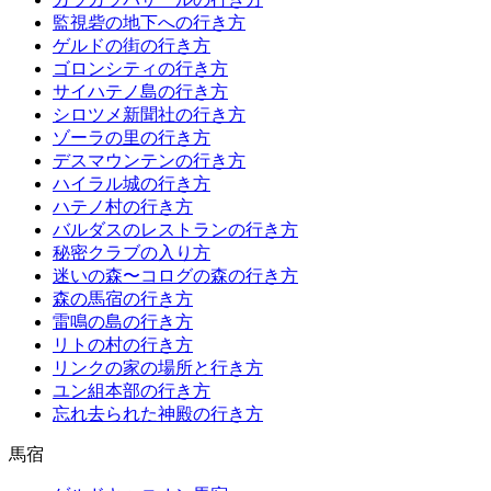
監視砦の地下への行き方
ゲルドの街の行き方
ゴロンシティの行き方
サイハテノ島の行き方
シロツメ新聞社の行き方
ゾーラの里の行き方
デスマウンテンの行き方
ハイラル城の行き方
ハテノ村の行き方
バルダスのレストランの行き方
秘密クラブの入り方
迷いの森〜コログの森の行き方
森の馬宿の行き方
雷鳴の島の行き方
リトの村の行き方
リンクの家の場所と行き方
ユン組本部の行き方
忘れ去られた神殿の行き方
馬宿