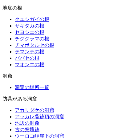
地底の根
クユシガイの根
サキタガの根
セヨシエの根
チグクラマの根
チマボタルセの根
テマンテの根
パパセの根
マオンエの根
洞窟
洞窟の場所一覧
防具がある洞窟
アカリダケの洞窟
アッカレ砦跡頂の洞窟
池辺の洞窟
古の祭壇跡
ウーロコ岬崖下の洞窟