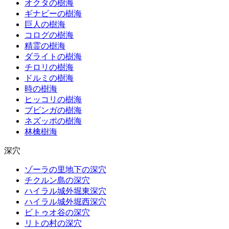
オクタの樹海
ギナビーの樹海
巨人の樹海
コログの樹海
精霊の樹海
ダライトの樹海
チロリの樹海
ドルミの樹海
時の樹海
ヒッコリの樹海
ブビンガの樹海
ネズッポの樹海
林檎樹海
深穴
ゾーラの里地下の深穴
チクルン島の深穴
ハイラル城外堀東深穴
ハイラル城外堀西深穴
ビトゥオ谷の深穴
リトの村の深穴