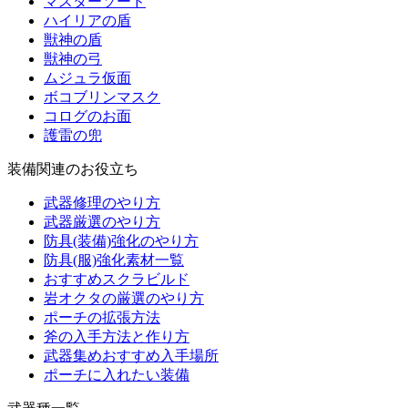
マスターソード
ハイリアの盾
獣神の盾
獣神の弓
ムジュラ仮面
ボコブリンマスク
コログのお面
護雷の兜
装備関連のお役立ち
武器修理のやり方
武器厳選のやり方
防具(装備)強化のやり方
防具(服)強化素材一覧
おすすめスクラビルド
岩オクタの厳選のやり方
ポーチの拡張方法
斧の入手方法と作り方
武器集めおすすめ入手場所
ポーチに入れたい装備