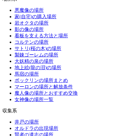
悪魔像の場所
家(自宅)の購入場所
岩オクタの場所
影の像の場所
看板を支える方法と場所
コルテンの場所
サトリ(桜の木)の場所
製錬ゴーレムの場所
大妖精の泉の場所
地上絵(龍の泪)の場所
馬宿の場所
ボックリンの場所まとめ
マーロンの場所と解放条件
魔人像の場所とおすすめ交換
女神像の場所一覧
収集系
井戸の場所
オルドラの出現場所
賢者の遺志の場所