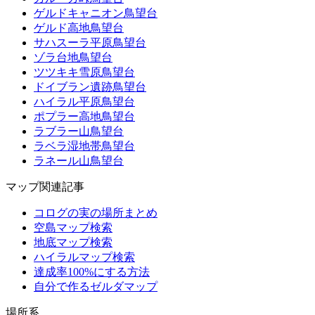
ゲルドキャニオン鳥望台
ゲルド高地鳥望台
サハスーラ平原鳥望台
ゾラ台地鳥望台
ツツキキ雪原鳥望台
ドイブラン遺跡鳥望台
ハイラル平原鳥望台
ポプラー高地鳥望台
ラブラー山鳥望台
ラベラ湿地帯鳥望台
ラネール山鳥望台
マップ関連記事
コログの実の場所まとめ
空島マップ検索
地底マップ検索
ハイラルマップ検索
達成率100%にする方法
自分で作るゼルダマップ
場所系