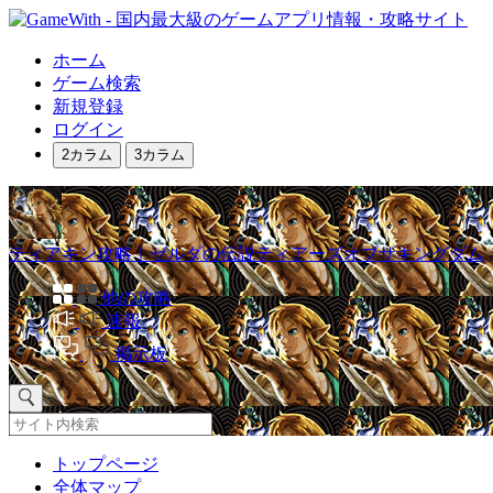
ホーム
ゲーム検索
新規登録
ログイン
2カラム
3カラム
ティアキン攻略｜ゼルダの伝説ティアーズオブザキングダム
他の攻略
速報
掲示板
トップページ
全体マップ