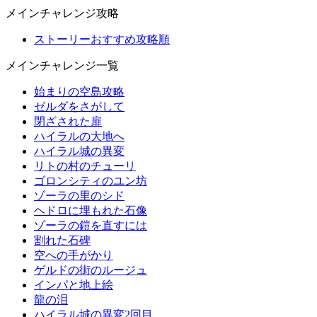
メインチャレンジ攻略
ストーリーおすすめ攻略順
メインチャレンジ一覧
始まりの空島攻略
ゼルダをさがして
閉ざされた扉
ハイラルの大地へ
ハイラル城の異変
リトの村のチューリ
ゴロンシティのユン坊
ゾーラの里のシド
ヘドロに埋もれた石像
ゾーラの鎧を直すには
割れた石碑
空への手がかり
ゲルドの街のルージュ
インパと地上絵
龍の泪
ハイラル城の異変2回目