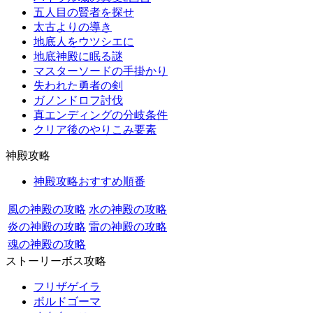
五人目の賢者を探せ
太古よりの導き
地底人をウツシエに
地底神殿に眠る謎
マスターソードの手掛かり
失われた勇者の剣
ガノンドロフ討伐
真エンディングの分岐条件
クリア後のやりこみ要素
神殿攻略
神殿攻略おすすめ順番
風の神殿の攻略
水の神殿の攻略
炎の神殿の攻略
雷の神殿の攻略
魂の神殿の攻略
ストーリーボス攻略
フリザゲイラ
ボルドゴーマ