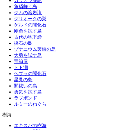
カラカラ廃鉱
魚鱗舞う島
クムの溶岩滝
グリオークの巣
ゲルドの闇化石
剛勇を試す島
古代の地下砦
採石の島
ゾナニウム製錬の島
大勇を試す島
宝箱屋
トト湖
ヘブラの闇化石
星見の島
闇祓いの島
勇気を試す島
ラブポンド
ルミーのねぐら
樹海
エキスパの樹海