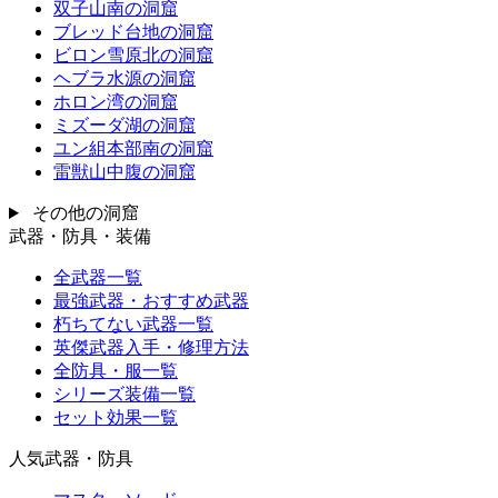
双子山南の洞窟
ブレッド台地の洞窟
ビロン雪原北の洞窟
ヘブラ水源の洞窟
ホロン湾の洞窟
ミズーダ湖の洞窟
ユン組本部南の洞窟
雷獣山中腹の洞窟
その他の洞窟
武器・防具・装備
全武器一覧
最強武器・おすすめ武器
朽ちてない武器一覧
英傑武器入手・修理方法
全防具・服一覧
シリーズ装備一覧
セット効果一覧
人気武器・防具