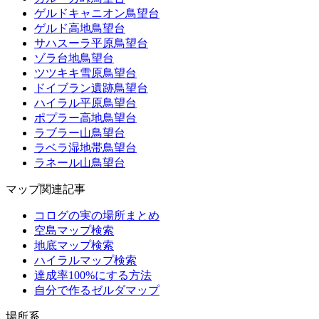
ゲルドキャニオン鳥望台
ゲルド高地鳥望台
サハスーラ平原鳥望台
ゾラ台地鳥望台
ツツキキ雪原鳥望台
ドイブラン遺跡鳥望台
ハイラル平原鳥望台
ポプラー高地鳥望台
ラブラー山鳥望台
ラベラ湿地帯鳥望台
ラネール山鳥望台
マップ関連記事
コログの実の場所まとめ
空島マップ検索
地底マップ検索
ハイラルマップ検索
達成率100%にする方法
自分で作るゼルダマップ
場所系