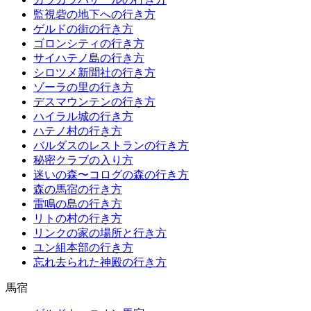
監視砦の地下への行き方
ゲルドの街の行き方
ゴロンシティの行き方
サイハテノ島の行き方
シロツメ新聞社の行き方
ゾーラの里の行き方
デスマウンテンの行き方
ハイラル城の行き方
ハテノ村の行き方
バルダスのレストランの行き方
秘密クラブの入り方
迷いの森〜コログの森の行き方
森の馬宿の行き方
雷鳴の島の行き方
リトの村の行き方
リンクの家の場所と行き方
ユン組本部の行き方
忘れ去られた神殿の行き方
馬宿