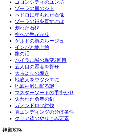
ゴロンシティのユン坊
ゾーラの里のシド
ヘドロに埋もれた石像
ゾーラの鎧を直すには
割れた石碑
空への手がかり
ゲルドの街のルージュ
インパと地上絵
龍の泪
ハイラル城の異変2回目
五人目の賢者を探せ
太古よりの導き
地底人をウツシエに
地底神殿に眠る謎
マスターソードの手掛かり
失われた勇者の剣
ガノンドロフ討伐
真エンディングの分岐条件
クリア後のやりこみ要素
神殿攻略