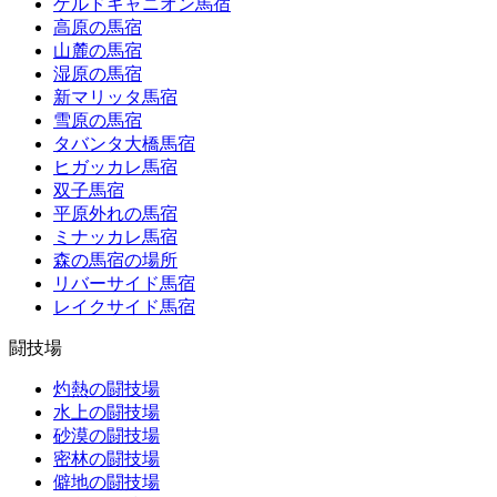
ゲルドキャニオン馬宿
高原の馬宿
山麓の馬宿
湿原の馬宿
新マリッタ馬宿
雪原の馬宿
タバンタ大橋馬宿
ヒガッカレ馬宿
双子馬宿
平原外れの馬宿
ミナッカレ馬宿
森の馬宿の場所
リバーサイド馬宿
レイクサイド馬宿
闘技場
灼熱の闘技場
水上の闘技場
砂漠の闘技場
密林の闘技場
僻地の闘技場