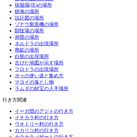
採掘場(坑)の場所
樹海の場所
設計図の場所
ゾナウ製造機の場所
闘技場の場所
洞窟の場所
ネルドラの出現場所
廃鉱の場所
白龍の出現場所
古びた地図が示す場所
フロドラの出現場所
ポゥの使い道と集め方
マヨイの落とし物
ラムダの財宝の入手場所
行き方関連
イーガ団のアジトの行き方
イチカラ村の行き方
ウオトリー村の行き方
カカリコ村の行き方
カラカラバザールの行き方