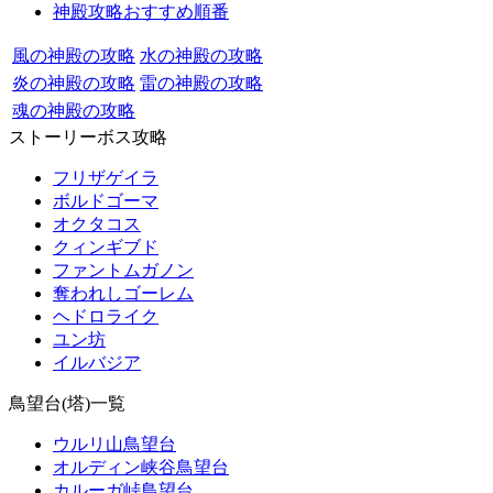
神殿攻略おすすめ順番
風の神殿の攻略
水の神殿の攻略
炎の神殿の攻略
雷の神殿の攻略
魂の神殿の攻略
ストーリーボス攻略
フリザゲイラ
ボルドゴーマ
オクタコス
クィンギブド
ファントムガノン
奪われしゴーレム
ヘドロライク
ユン坊
イルバジア
鳥望台(塔)一覧
ウルリ山鳥望台
オルディン峡谷鳥望台
カルーガ峠鳥望台