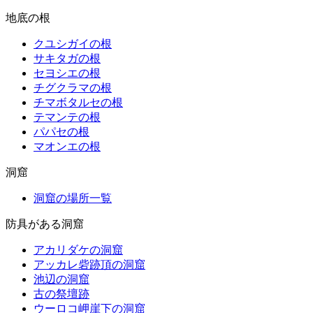
地底の根
クユシガイの根
サキタガの根
セヨシエの根
チグクラマの根
チマボタルセの根
テマンテの根
パパセの根
マオンエの根
洞窟
洞窟の場所一覧
防具がある洞窟
アカリダケの洞窟
アッカレ砦跡頂の洞窟
池辺の洞窟
古の祭壇跡
ウーロコ岬崖下の洞窟