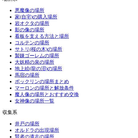
悪魔像の場所
家(自宅)の購入場所
岩オクタの場所
影の像の場所
看板を支える方法と場所
コルテンの場所
サトリ(桜の木)の場所
製錬ゴーレムの場所
大妖精の泉の場所
地上絵(龍の泪)の場所
馬宿の場所
ボックリンの場所まとめ
マーロンの場所と解放条件
魔人像の場所とおすすめ交換
女神像の場所一覧
収集系
井戸の場所
オルドラの出現場所
賢者の遺志の場所