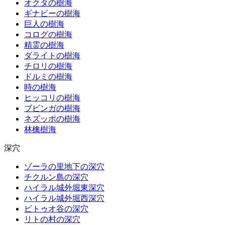
オクタの樹海
ギナビーの樹海
巨人の樹海
コログの樹海
精霊の樹海
ダライトの樹海
チロリの樹海
ドルミの樹海
時の樹海
ヒッコリの樹海
ブビンガの樹海
ネズッポの樹海
林檎樹海
深穴
ゾーラの里地下の深穴
チクルン島の深穴
ハイラル城外堀東深穴
ハイラル城外堀西深穴
ビトゥオ谷の深穴
リトの村の深穴