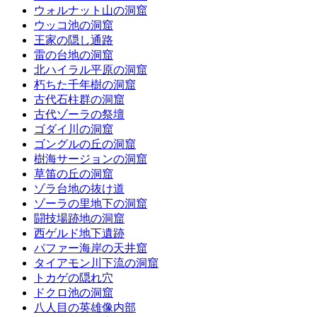
ウォルナット山の洞窟
ウッコ池の洞窟
王家の隠し通路
雷の台地の洞窟
北ハイラル平原の洞窟
朽ちた千年樹の洞窟
古代石柱群の洞窟
古代ゾーラの祭壇
ゴダイ川の洞窟
ゴングルの丘の洞窟
樹海サージョンの洞窟
草笛の丘の洞窟
ゾラ台地の抜け道
ゾーラの里地下の洞窟
闘技場跡地の洞窟
西ゲルド地下遺跡
パファー海岸の天井窟
タイアモン川下流の洞窟
トカゲの隠れ穴
ドクロ池の洞窟
八人目の英雄像内部