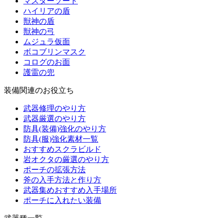
マスターソード
ハイリアの盾
獣神の盾
獣神の弓
ムジュラ仮面
ボコブリンマスク
コログのお面
護雷の兜
装備関連のお役立ち
武器修理のやり方
武器厳選のやり方
防具(装備)強化のやり方
防具(服)強化素材一覧
おすすめスクラビルド
岩オクタの厳選のやり方
ポーチの拡張方法
斧の入手方法と作り方
武器集めおすすめ入手場所
ポーチに入れたい装備