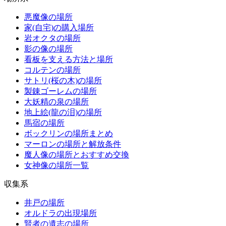
悪魔像の場所
家(自宅)の購入場所
岩オクタの場所
影の像の場所
看板を支える方法と場所
コルテンの場所
サトリ(桜の木)の場所
製錬ゴーレムの場所
大妖精の泉の場所
地上絵(龍の泪)の場所
馬宿の場所
ボックリンの場所まとめ
マーロンの場所と解放条件
魔人像の場所とおすすめ交換
女神像の場所一覧
収集系
井戸の場所
オルドラの出現場所
賢者の遺志の場所