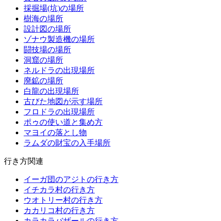
採掘場(坑)の場所
樹海の場所
設計図の場所
ゾナウ製造機の場所
闘技場の場所
洞窟の場所
ネルドラの出現場所
廃鉱の場所
白龍の出現場所
古びた地図が示す場所
フロドラの出現場所
ポゥの使い道と集め方
マヨイの落とし物
ラムダの財宝の入手場所
行き方関連
イーガ団のアジトの行き方
イチカラ村の行き方
ウオトリー村の行き方
カカリコ村の行き方
カラカラバザールの行き方