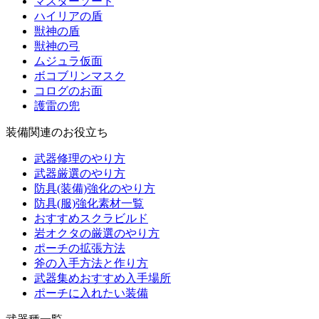
マスターソード
ハイリアの盾
獣神の盾
獣神の弓
ムジュラ仮面
ボコブリンマスク
コログのお面
護雷の兜
装備関連のお役立ち
武器修理のやり方
武器厳選のやり方
防具(装備)強化のやり方
防具(服)強化素材一覧
おすすめスクラビルド
岩オクタの厳選のやり方
ポーチの拡張方法
斧の入手方法と作り方
武器集めおすすめ入手場所
ポーチに入れたい装備