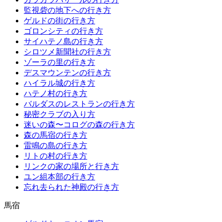
監視砦の地下への行き方
ゲルドの街の行き方
ゴロンシティの行き方
サイハテノ島の行き方
シロツメ新聞社の行き方
ゾーラの里の行き方
デスマウンテンの行き方
ハイラル城の行き方
ハテノ村の行き方
バルダスのレストランの行き方
秘密クラブの入り方
迷いの森〜コログの森の行き方
森の馬宿の行き方
雷鳴の島の行き方
リトの村の行き方
リンクの家の場所と行き方
ユン組本部の行き方
忘れ去られた神殿の行き方
馬宿