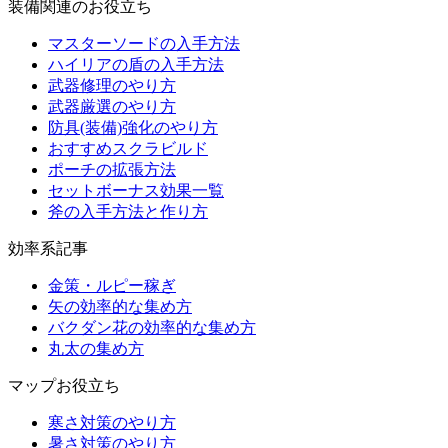
装備関連のお役立ち
マスターソードの入手方法
ハイリアの盾の入手方法
武器修理のやり方
武器厳選のやり方
防具(装備)強化のやり方
おすすめスクラビルド
ポーチの拡張方法
セットボーナス効果一覧
斧の入手方法と作り方
効率系記事
金策・ルピー稼ぎ
矢の効率的な集め方
バクダン花の効率的な集め方
丸太の集め方
マップお役立ち
寒さ対策のやり方
暑さ対策のやり方