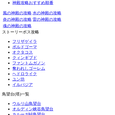
神殿攻略おすすめ順番
風の神殿の攻略
水の神殿の攻略
炎の神殿の攻略
雷の神殿の攻略
魂の神殿の攻略
ストーリーボス攻略
フリザゲイラ
ボルドゴーマ
オクタコス
クィンギブド
ファントムガノン
奪われしゴーレム
ヘドロライク
ユン坊
イルバジア
鳥望台(塔)一覧
ウルリ山鳥望台
オルディン峡谷鳥望台
カルーガ峠鳥望台