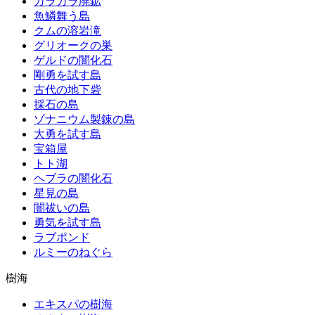
カラカラ廃鉱
魚鱗舞う島
クムの溶岩滝
グリオークの巣
ゲルドの闇化石
剛勇を試す島
古代の地下砦
採石の島
ゾナニウム製錬の島
大勇を試す島
宝箱屋
トト湖
ヘブラの闇化石
星見の島
闇祓いの島
勇気を試す島
ラブポンド
ルミーのねぐら
樹海
エキスパの樹海