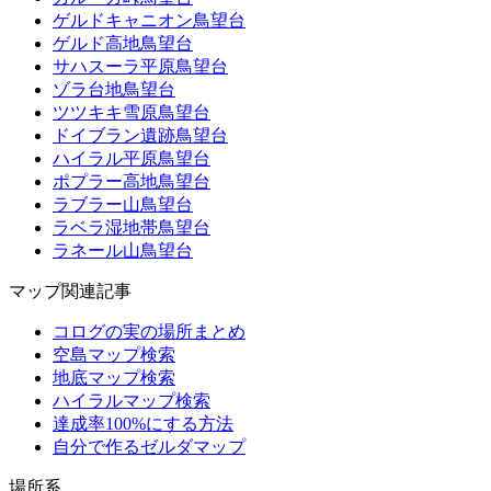
ゲルドキャニオン鳥望台
ゲルド高地鳥望台
サハスーラ平原鳥望台
ゾラ台地鳥望台
ツツキキ雪原鳥望台
ドイブラン遺跡鳥望台
ハイラル平原鳥望台
ポプラー高地鳥望台
ラブラー山鳥望台
ラベラ湿地帯鳥望台
ラネール山鳥望台
マップ関連記事
コログの実の場所まとめ
空島マップ検索
地底マップ検索
ハイラルマップ検索
達成率100%にする方法
自分で作るゼルダマップ
場所系