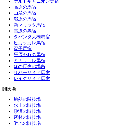
ゲルドキャニオン馬宿
高原の馬宿
山麓の馬宿
湿原の馬宿
新マリッタ馬宿
雪原の馬宿
タバンタ大橋馬宿
ヒガッカレ馬宿
双子馬宿
平原外れの馬宿
ミナッカレ馬宿
森の馬宿の場所
リバーサイド馬宿
レイクサイド馬宿
闘技場
灼熱の闘技場
水上の闘技場
砂漠の闘技場
密林の闘技場
僻地の闘技場