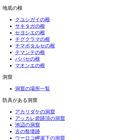
地底の根
クユシガイの根
サキタガの根
セヨシエの根
チグクラマの根
チマボタルセの根
テマンテの根
パパセの根
マオンエの根
洞窟
洞窟の場所一覧
防具がある洞窟
アカリダケの洞窟
アッカレ砦跡頂の洞窟
池辺の洞窟
古の祭壇跡
ウーロコ岬崖下の洞窟