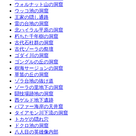
ウォルナット山の洞窟
ウッコ池の洞窟
王家の隠し通路
雷の台地の洞窟
北ハイラル平原の洞窟
朽ちた千年樹の洞窟
古代石柱群の洞窟
古代ゾーラの祭壇
ゴダイ川の洞窟
ゴングルの丘の洞窟
樹海サージョンの洞窟
草笛の丘の洞窟
ゾラ台地の抜け道
ゾーラの里地下の洞窟
闘技場跡地の洞窟
西ゲルド地下遺跡
パファー海岸の天井窟
タイアモン川下流の洞窟
トカゲの隠れ穴
ドクロ池の洞窟
八人目の英雄像内部