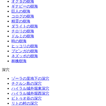
オクタの樹海
ギナビーの樹海
巨人の樹海
コログの樹海
精霊の樹海
ダライトの樹海
チロリの樹海
ドルミの樹海
時の樹海
ヒッコリの樹海
ブビンガの樹海
ネズッポの樹海
林檎樹海
深穴
ゾーラの里地下の深穴
チクルン島の深穴
ハイラル城外堀東深穴
ハイラル城外堀西深穴
ビトゥオ谷の深穴
リトの村の深穴