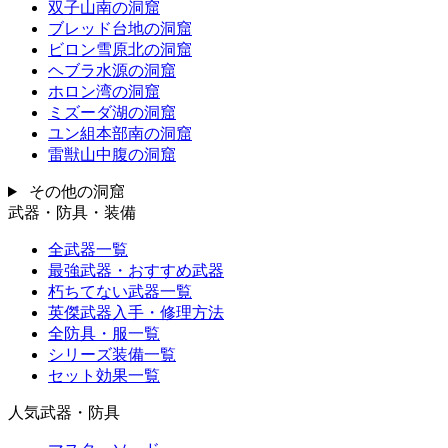
双子山南の洞窟
ブレッド台地の洞窟
ビロン雪原北の洞窟
ヘブラ水源の洞窟
ホロン湾の洞窟
ミズーダ湖の洞窟
ユン組本部南の洞窟
雷獣山中腹の洞窟
その他の洞窟
武器・防具・装備
全武器一覧
最強武器・おすすめ武器
朽ちてない武器一覧
英傑武器入手・修理方法
全防具・服一覧
シリーズ装備一覧
セット効果一覧
人気武器・防具