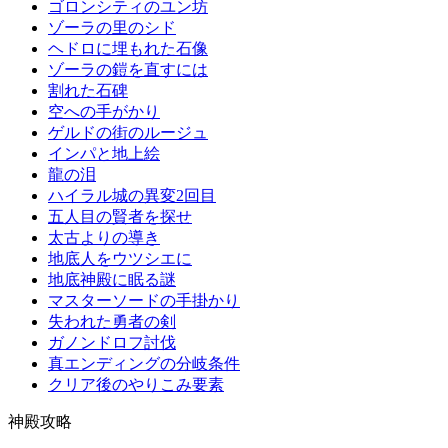
ゴロンシティのユン坊
ゾーラの里のシド
ヘドロに埋もれた石像
ゾーラの鎧を直すには
割れた石碑
空への手がかり
ゲルドの街のルージュ
インパと地上絵
龍の泪
ハイラル城の異変2回目
五人目の賢者を探せ
太古よりの導き
地底人をウツシエに
地底神殿に眠る謎
マスターソードの手掛かり
失われた勇者の剣
ガノンドロフ討伐
真エンディングの分岐条件
クリア後のやりこみ要素
神殿攻略