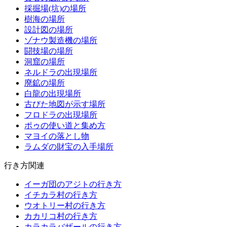
採掘場(坑)の場所
樹海の場所
設計図の場所
ゾナウ製造機の場所
闘技場の場所
洞窟の場所
ネルドラの出現場所
廃鉱の場所
白龍の出現場所
古びた地図が示す場所
フロドラの出現場所
ポゥの使い道と集め方
マヨイの落とし物
ラムダの財宝の入手場所
行き方関連
イーガ団のアジトの行き方
イチカラ村の行き方
ウオトリー村の行き方
カカリコ村の行き方
カラカラバザールの行き方