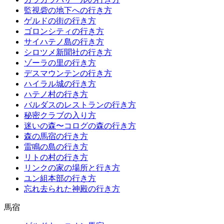
監視砦の地下への行き方
ゲルドの街の行き方
ゴロンシティの行き方
サイハテノ島の行き方
シロツメ新聞社の行き方
ゾーラの里の行き方
デスマウンテンの行き方
ハイラル城の行き方
ハテノ村の行き方
バルダスのレストランの行き方
秘密クラブの入り方
迷いの森〜コログの森の行き方
森の馬宿の行き方
雷鳴の島の行き方
リトの村の行き方
リンクの家の場所と行き方
ユン組本部の行き方
忘れ去られた神殿の行き方
馬宿