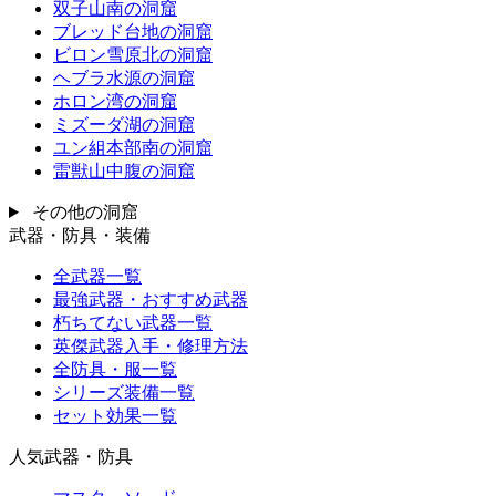
双子山南の洞窟
ブレッド台地の洞窟
ビロン雪原北の洞窟
ヘブラ水源の洞窟
ホロン湾の洞窟
ミズーダ湖の洞窟
ユン組本部南の洞窟
雷獣山中腹の洞窟
その他の洞窟
武器・防具・装備
全武器一覧
最強武器・おすすめ武器
朽ちてない武器一覧
英傑武器入手・修理方法
全防具・服一覧
シリーズ装備一覧
セット効果一覧
人気武器・防具