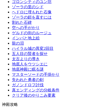
ゴロンシティのユン坊
ゾーラの里のシド
ヘドロに埋もれた石像
ゾーラの鎧を直すには
割れた石碑
空への手がかり
ゲルドの街のルージュ
インパと地上絵
龍の泪
ハイラル城の異変2回目
五人目の賢者を探せ
太古よりの導き
地底人をウツシエに
地底神殿に眠る謎
マスターソードの手掛かり
失われた勇者の剣
ガノンドロフ討伐
真エンディングの分岐条件
クリア後のやりこみ要素
神殿攻略