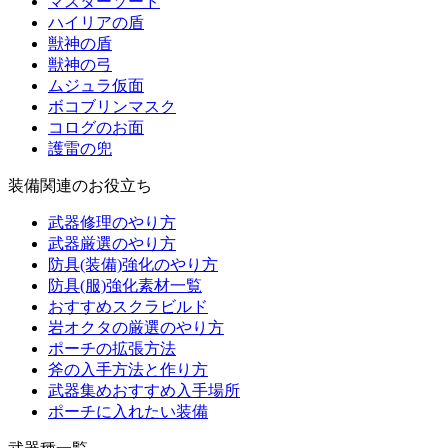
マスターソード
ハイリアの盾
獣神の盾
獣神の弓
ムジュラ仮面
ボコブリンマスク
コログのお面
護雷の兜
装備関連のお役立ち
武器修理のやり方
武器厳選のやり方
防具(装備)強化のやり方
防具(服)強化素材一覧
おすすめスクラビルド
岩オクタの厳選のやり方
ポーチの拡張方法
斧の入手方法と作り方
武器集めおすすめ入手場所
ポーチに入れたい装備