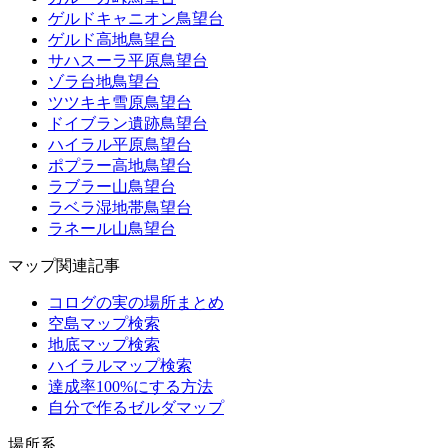
ゲルドキャニオン鳥望台
ゲルド高地鳥望台
サハスーラ平原鳥望台
ゾラ台地鳥望台
ツツキキ雪原鳥望台
ドイブラン遺跡鳥望台
ハイラル平原鳥望台
ポプラー高地鳥望台
ラブラー山鳥望台
ラベラ湿地帯鳥望台
ラネール山鳥望台
マップ関連記事
コログの実の場所まとめ
空島マップ検索
地底マップ検索
ハイラルマップ検索
達成率100%にする方法
自分で作るゼルダマップ
場所系