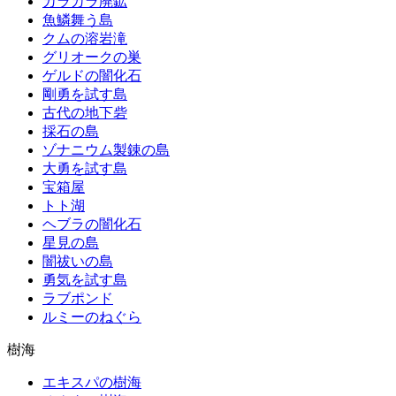
カラカラ廃鉱
魚鱗舞う島
クムの溶岩滝
グリオークの巣
ゲルドの闇化石
剛勇を試す島
古代の地下砦
採石の島
ゾナニウム製錬の島
大勇を試す島
宝箱屋
トト湖
ヘブラの闇化石
星見の島
闇祓いの島
勇気を試す島
ラブポンド
ルミーのねぐら
樹海
エキスパの樹海