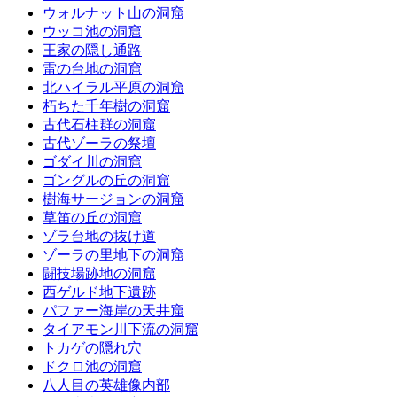
ウォルナット山の洞窟
ウッコ池の洞窟
王家の隠し通路
雷の台地の洞窟
北ハイラル平原の洞窟
朽ちた千年樹の洞窟
古代石柱群の洞窟
古代ゾーラの祭壇
ゴダイ川の洞窟
ゴングルの丘の洞窟
樹海サージョンの洞窟
草笛の丘の洞窟
ゾラ台地の抜け道
ゾーラの里地下の洞窟
闘技場跡地の洞窟
西ゲルド地下遺跡
パファー海岸の天井窟
タイアモン川下流の洞窟
トカゲの隠れ穴
ドクロ池の洞窟
八人目の英雄像内部