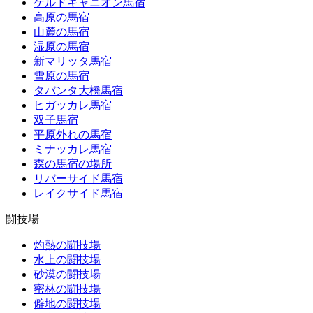
ゲルドキャニオン馬宿
高原の馬宿
山麓の馬宿
湿原の馬宿
新マリッタ馬宿
雪原の馬宿
タバンタ大橋馬宿
ヒガッカレ馬宿
双子馬宿
平原外れの馬宿
ミナッカレ馬宿
森の馬宿の場所
リバーサイド馬宿
レイクサイド馬宿
闘技場
灼熱の闘技場
水上の闘技場
砂漠の闘技場
密林の闘技場
僻地の闘技場