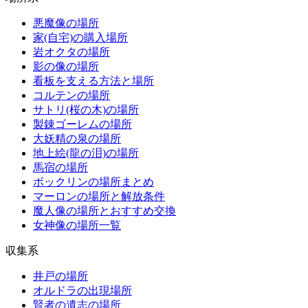
悪魔像の場所
家(自宅)の購入場所
岩オクタの場所
影の像の場所
看板を支える方法と場所
コルテンの場所
サトリ(桜の木)の場所
製錬ゴーレムの場所
大妖精の泉の場所
地上絵(龍の泪)の場所
馬宿の場所
ボックリンの場所まとめ
マーロンの場所と解放条件
魔人像の場所とおすすめ交換
女神像の場所一覧
収集系
井戸の場所
オルドラの出現場所
賢者の遺志の場所