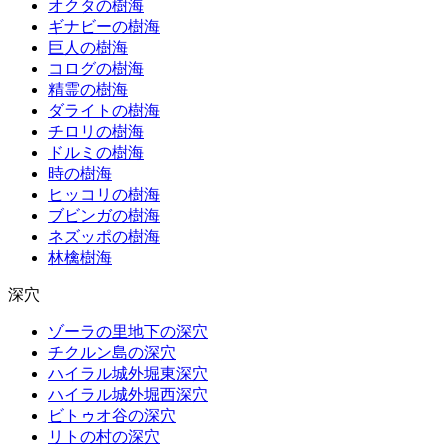
オクタの樹海
ギナビーの樹海
巨人の樹海
コログの樹海
精霊の樹海
ダライトの樹海
チロリの樹海
ドルミの樹海
時の樹海
ヒッコリの樹海
ブビンガの樹海
ネズッポの樹海
林檎樹海
深穴
ゾーラの里地下の深穴
チクルン島の深穴
ハイラル城外堀東深穴
ハイラル城外堀西深穴
ビトゥオ谷の深穴
リトの村の深穴