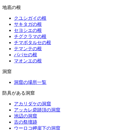
地底の根
クユシガイの根
サキタガの根
セヨシエの根
チグクラマの根
チマボタルセの根
テマンテの根
パパセの根
マオンエの根
洞窟
洞窟の場所一覧
防具がある洞窟
アカリダケの洞窟
アッカレ砦跡頂の洞窟
池辺の洞窟
古の祭壇跡
ウーロコ岬崖下の洞窟