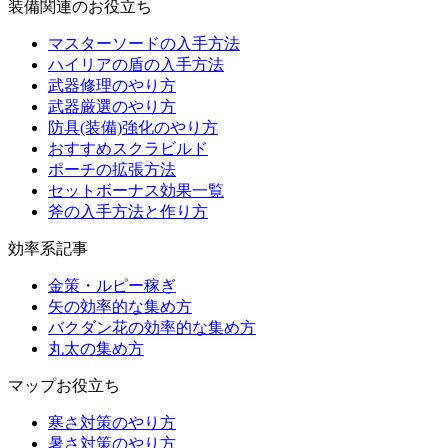
装備関連のお役立ち
マスターソードの入手方法
ハイリアの盾の入手方法
武器修理のやり方
武器厳選のやり方
防具(装備)強化のやり方
おすすめスクラビルド
ポーチの拡張方法
セットボーナス効果一覧
斧の入手方法と作り方
効率系記事
金策・ルピー稼ぎ
矢の効率的な集め方
バクダン花の効率的な集め方
丸太の集め方
マップお役立ち
寒さ対策のやり方
暑さ対策のやり方