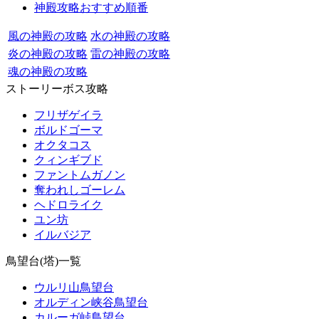
神殿攻略おすすめ順番
風の神殿の攻略
水の神殿の攻略
炎の神殿の攻略
雷の神殿の攻略
魂の神殿の攻略
ストーリーボス攻略
フリザゲイラ
ボルドゴーマ
オクタコス
クィンギブド
ファントムガノン
奪われしゴーレム
ヘドロライク
ユン坊
イルバジア
鳥望台(塔)一覧
ウルリ山鳥望台
オルディン峡谷鳥望台
カルーガ峠鳥望台