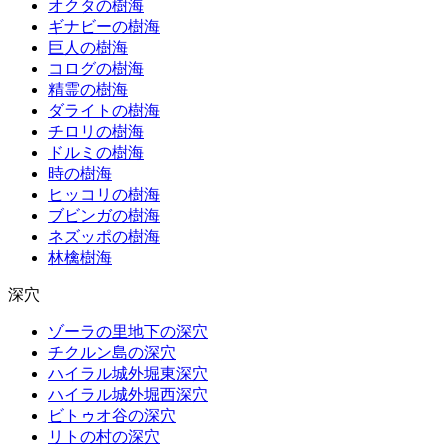
オクタの樹海
ギナビーの樹海
巨人の樹海
コログの樹海
精霊の樹海
ダライトの樹海
チロリの樹海
ドルミの樹海
時の樹海
ヒッコリの樹海
ブビンガの樹海
ネズッポの樹海
林檎樹海
深穴
ゾーラの里地下の深穴
チクルン島の深穴
ハイラル城外堀東深穴
ハイラル城外堀西深穴
ビトゥオ谷の深穴
リトの村の深穴