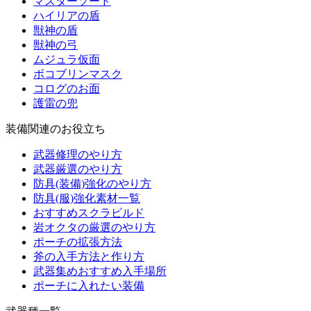
マスターソード
ハイリアの盾
獣神の盾
獣神の弓
ムジュラ仮面
ボコブリンマスク
コログのお面
護雷の兜
装備関連のお役立ち
武器修理のやり方
武器厳選のやり方
防具(装備)強化のやり方
防具(服)強化素材一覧
おすすめスクラビルド
岩オクタの厳選のやり方
ポーチの拡張方法
斧の入手方法と作り方
武器集めおすすめ入手場所
ポーチに入れたい装備