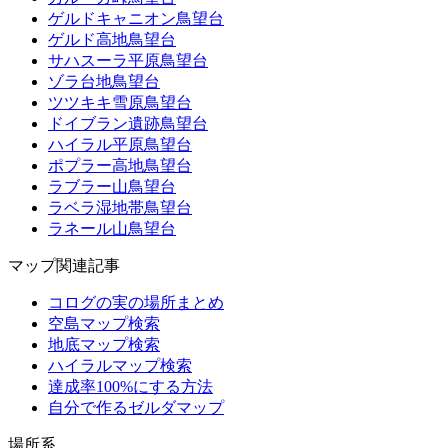
ゲルドキャニオン鳥望台
ゲルド高地鳥望台
サハスーラ平原鳥望台
ゾラ台地鳥望台
ツツキキ雪原鳥望台
ドイブラン遺跡鳥望台
ハイラル平原鳥望台
ポプラー高地鳥望台
ラブラー山鳥望台
ラベラ湿地帯鳥望台
ラネール山鳥望台
マップ関連記事
コログの実の場所まとめ
空島マップ検索
地底マップ検索
ハイラルマップ検索
達成率100%にする方法
自分で作るゼルダマップ
場所系