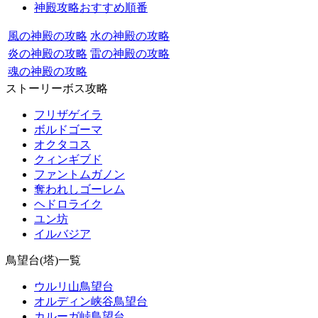
神殿攻略おすすめ順番
風の神殿の攻略
水の神殿の攻略
炎の神殿の攻略
雷の神殿の攻略
魂の神殿の攻略
ストーリーボス攻略
フリザゲイラ
ボルドゴーマ
オクタコス
クィンギブド
ファントムガノン
奪われしゴーレム
ヘドロライク
ユン坊
イルバジア
鳥望台(塔)一覧
ウルリ山鳥望台
オルディン峡谷鳥望台
カルーガ峠鳥望台