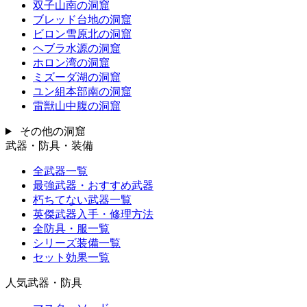
双子山南の洞窟
ブレッド台地の洞窟
ビロン雪原北の洞窟
ヘブラ水源の洞窟
ホロン湾の洞窟
ミズーダ湖の洞窟
ユン組本部南の洞窟
雷獣山中腹の洞窟
その他の洞窟
武器・防具・装備
全武器一覧
最強武器・おすすめ武器
朽ちてない武器一覧
英傑武器入手・修理方法
全防具・服一覧
シリーズ装備一覧
セット効果一覧
人気武器・防具