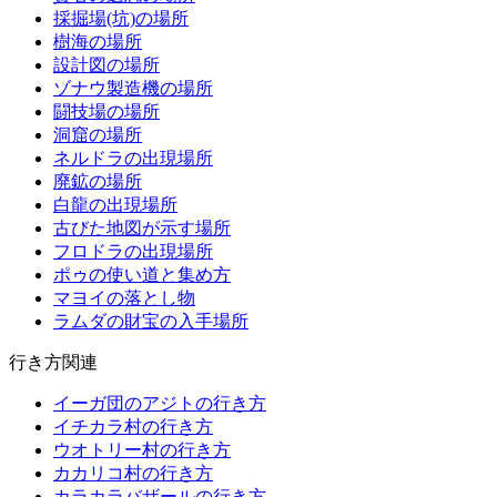
採掘場(坑)の場所
樹海の場所
設計図の場所
ゾナウ製造機の場所
闘技場の場所
洞窟の場所
ネルドラの出現場所
廃鉱の場所
白龍の出現場所
古びた地図が示す場所
フロドラの出現場所
ポゥの使い道と集め方
マヨイの落とし物
ラムダの財宝の入手場所
行き方関連
イーガ団のアジトの行き方
イチカラ村の行き方
ウオトリー村の行き方
カカリコ村の行き方
カラカラバザールの行き方