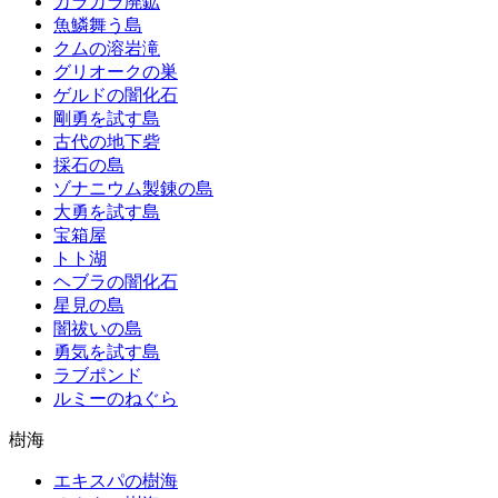
カラカラ廃鉱
魚鱗舞う島
クムの溶岩滝
グリオークの巣
ゲルドの闇化石
剛勇を試す島
古代の地下砦
採石の島
ゾナニウム製錬の島
大勇を試す島
宝箱屋
トト湖
ヘブラの闇化石
星見の島
闇祓いの島
勇気を試す島
ラブポンド
ルミーのねぐら
樹海
エキスパの樹海