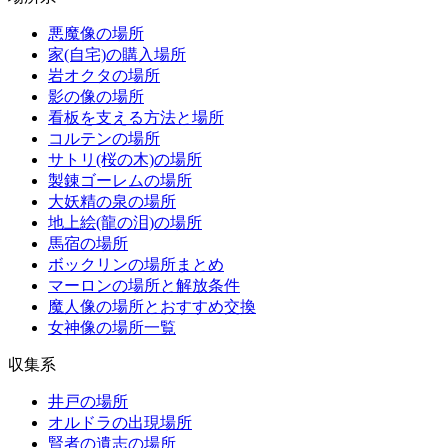
悪魔像の場所
家(自宅)の購入場所
岩オクタの場所
影の像の場所
看板を支える方法と場所
コルテンの場所
サトリ(桜の木)の場所
製錬ゴーレムの場所
大妖精の泉の場所
地上絵(龍の泪)の場所
馬宿の場所
ボックリンの場所まとめ
マーロンの場所と解放条件
魔人像の場所とおすすめ交換
女神像の場所一覧
収集系
井戸の場所
オルドラの出現場所
賢者の遺志の場所