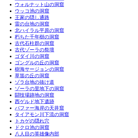
ウォルナット山の洞窟
ウッコ池の洞窟
王家の隠し通路
雷の台地の洞窟
北ハイラル平原の洞窟
朽ちた千年樹の洞窟
古代石柱群の洞窟
古代ゾーラの祭壇
ゴダイ川の洞窟
ゴングルの丘の洞窟
樹海サージョンの洞窟
草笛の丘の洞窟
ゾラ台地の抜け道
ゾーラの里地下の洞窟
闘技場跡地の洞窟
西ゲルド地下遺跡
パファー海岸の天井窟
タイアモン川下流の洞窟
トカゲの隠れ穴
ドクロ池の洞窟
八人目の英雄像内部