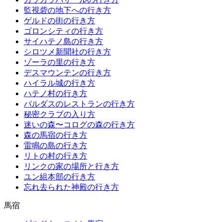
監視砦の地下への行き方
ゲルドの街の行き方
ゴロンシティの行き方
サイハテノ島の行き方
シロツメ新聞社の行き方
ゾーラの里の行き方
デスマウンテンの行き方
ハイラル城の行き方
ハテノ村の行き方
バルダスのレストランの行き方
秘密クラブの入り方
迷いの森〜コログの森の行き方
森の馬宿の行き方
雷鳴の島の行き方
リトの村の行き方
リンクの家の場所と行き方
ユン組本部の行き方
忘れ去られた神殿の行き方
馬宿