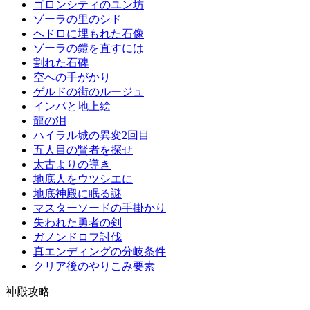
ゴロンシティのユン坊
ゾーラの里のシド
ヘドロに埋もれた石像
ゾーラの鎧を直すには
割れた石碑
空への手がかり
ゲルドの街のルージュ
インパと地上絵
龍の泪
ハイラル城の異変2回目
五人目の賢者を探せ
太古よりの導き
地底人をウツシエに
地底神殿に眠る謎
マスターソードの手掛かり
失われた勇者の剣
ガノンドロフ討伐
真エンディングの分岐条件
クリア後のやりこみ要素
神殿攻略