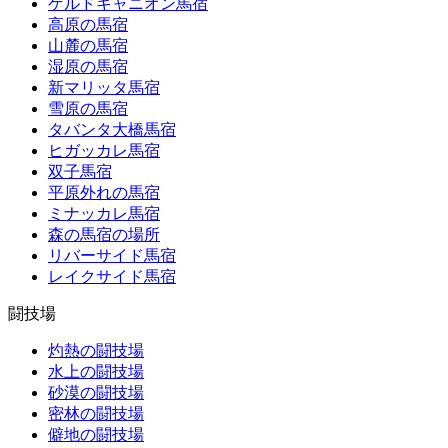
ゲルドキャニオン馬宿
高原の馬宿
山麓の馬宿
湿原の馬宿
新マリッタ馬宿
雪原の馬宿
タバンタ大橋馬宿
ヒガッカレ馬宿
双子馬宿
平原外れの馬宿
ミナッカレ馬宿
森の馬宿の場所
リバーサイド馬宿
レイクサイド馬宿
闘技場
灼熱の闘技場
水上の闘技場
砂漠の闘技場
密林の闘技場
僻地の闘技場