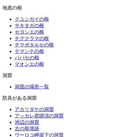
地底の根
クユシガイの根
サキタガの根
セヨシエの根
チグクラマの根
チマボタルセの根
テマンテの根
パパセの根
マオンエの根
洞窟
洞窟の場所一覧
防具がある洞窟
アカリダケの洞窟
アッカレ砦跡頂の洞窟
池辺の洞窟
古の祭壇跡
ウーロコ岬崖下の洞窟