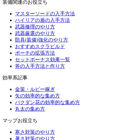
装備関連のお役立ち
マスターソードの入手方法
ハイリアの盾の入手方法
武器修理のやり方
武器厳選のやり方
防具(装備)強化のやり方
おすすめスクラビルド
ポーチの拡張方法
セットボーナス効果一覧
斧の入手方法と作り方
効率系記事
金策・ルピー稼ぎ
矢の効率的な集め方
バクダン花の効率的な集め方
丸太の集め方
マップお役立ち
寒さ対策のやり方
暑さ対策のやり方