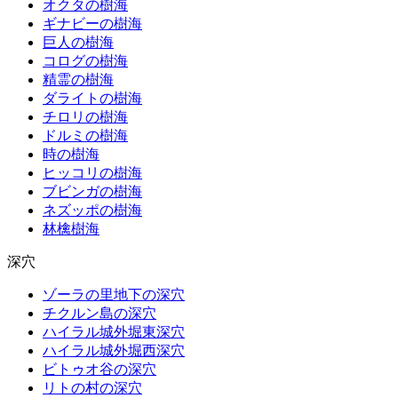
オクタの樹海
ギナビーの樹海
巨人の樹海
コログの樹海
精霊の樹海
ダライトの樹海
チロリの樹海
ドルミの樹海
時の樹海
ヒッコリの樹海
ブビンガの樹海
ネズッポの樹海
林檎樹海
深穴
ゾーラの里地下の深穴
チクルン島の深穴
ハイラル城外堀東深穴
ハイラル城外堀西深穴
ビトゥオ谷の深穴
リトの村の深穴