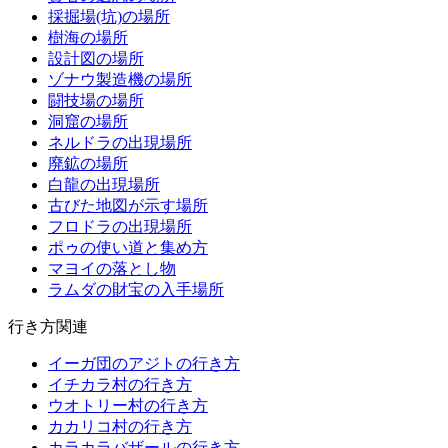
採掘場(坑)の場所
樹海の場所
設計図の場所
ゾナウ製造機の場所
闘技場の場所
洞窟の場所
ネルドラの出現場所
廃鉱の場所
白龍の出現場所
古びた地図が示す場所
フロドラの出現場所
ポゥの使い道と集め方
マヨイの落とし物
ラムダの財宝の入手場所
行き方関連
イーガ団のアジトの行き方
イチカラ村の行き方
ウオトリー村の行き方
カカリコ村の行き方
カラカラバザールの行き方