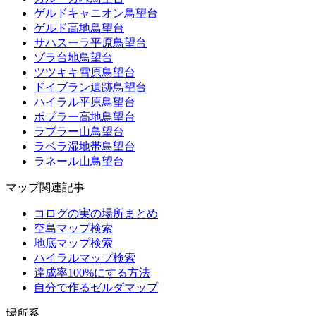
ゲルドキャニオン鳥望台
ゲルド高地鳥望台
サハスーラ平原鳥望台
ゾラ台地鳥望台
ツツキキ雪原鳥望台
ドイブラン遺跡鳥望台
ハイラル平原鳥望台
ポプラー高地鳥望台
ラブラー山鳥望台
ラベラ湿地帯鳥望台
ラネール山鳥望台
マップ関連記事
コログの実の場所まとめ
空島マップ検索
地底マップ検索
ハイラルマップ検索
達成率100%にする方法
自分で作るゼルダマップ
場所系