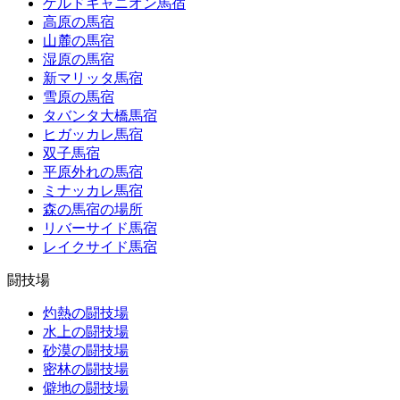
ゲルドキャニオン馬宿
高原の馬宿
山麓の馬宿
湿原の馬宿
新マリッタ馬宿
雪原の馬宿
タバンタ大橋馬宿
ヒガッカレ馬宿
双子馬宿
平原外れの馬宿
ミナッカレ馬宿
森の馬宿の場所
リバーサイド馬宿
レイクサイド馬宿
闘技場
灼熱の闘技場
水上の闘技場
砂漠の闘技場
密林の闘技場
僻地の闘技場