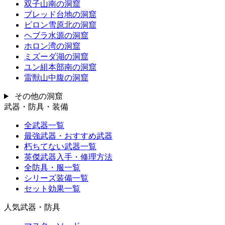
双子山南の洞窟
ブレッド台地の洞窟
ビロン雪原北の洞窟
ヘブラ水源の洞窟
ホロン湾の洞窟
ミズーダ湖の洞窟
ユン組本部南の洞窟
雷獣山中腹の洞窟
その他の洞窟
武器・防具・装備
全武器一覧
最強武器・おすすめ武器
朽ちてない武器一覧
英傑武器入手・修理方法
全防具・服一覧
シリーズ装備一覧
セット効果一覧
人気武器・防具