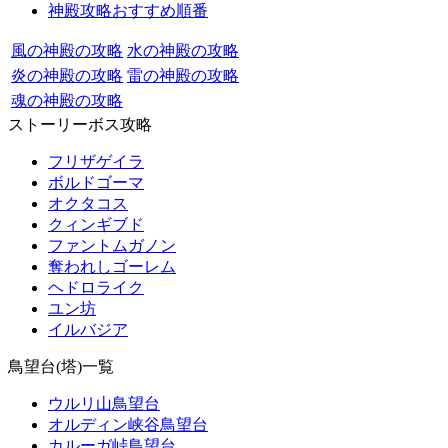
神殿攻略おすすめ順番
風の神殿の攻略
水の神殿の攻略
炎の神殿の攻略
雷の神殿の攻略
魂の神殿の攻略
ストーリーボス攻略
フリザゲイラ
ボルドゴーマ
オクタコス
クィンギブド
ファントムガノン
奪われしゴーレム
ヘドロライク
ユン坊
イルバジア
鳥望台(塔)一覧
ウルリ山鳥望台
オルディン峡谷鳥望台
カルーガ峠鳥望台