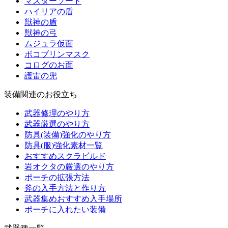
マスターソード
ハイリアの盾
獣神の盾
獣神の弓
ムジュラ仮面
ボコブリンマスク
コログのお面
護雷の兜
装備関連のお役立ち
武器修理のやり方
武器厳選のやり方
防具(装備)強化のやり方
防具(服)強化素材一覧
おすすめスクラビルド
岩オクタの厳選のやり方
ポーチの拡張方法
斧の入手方法と作り方
武器集めおすすめ入手場所
ポーチに入れたい装備