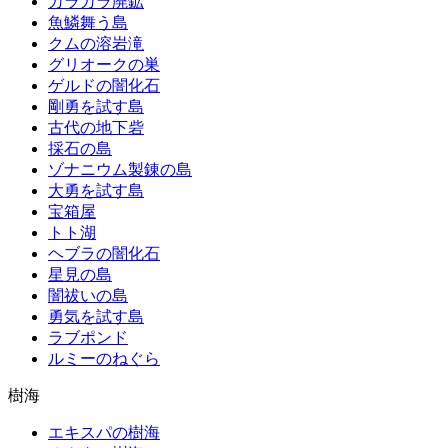
カラカラ廃鉱
魚鱗舞う島
クムの溶岩滝
グリオークの巣
ゲルドの闇化石
剛勇を試す島
古代の地下砦
採石の島
ゾナニウム製錬の島
大勇を試す島
宝箱屋
トト湖
ヘブラの闇化石
星見の島
闇祓いの島
勇気を試す島
ラブポンド
ルミーのねぐら
樹海
エキスパの樹海