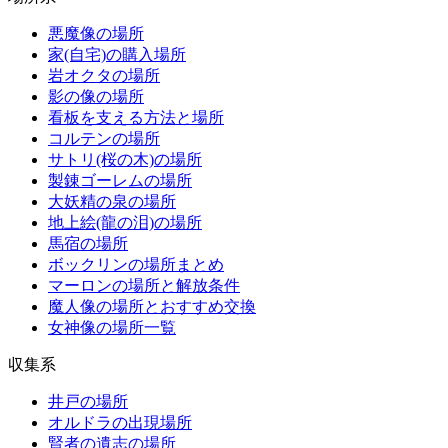
悪魔像の場所
家(自宅)の購入場所
岩オクタの場所
影の像の場所
看板を支える方法と場所
コルテンの場所
サトリ(桜の木)の場所
製錬ゴーレムの場所
大妖精の泉の場所
地上絵(龍の泪)の場所
馬宿の場所
ボックリンの場所まとめ
マーロンの場所と解放条件
魔人像の場所とおすすめ交換
女神像の場所一覧
収集系
井戸の場所
オルドラの出現場所
賢者の遺志の場所