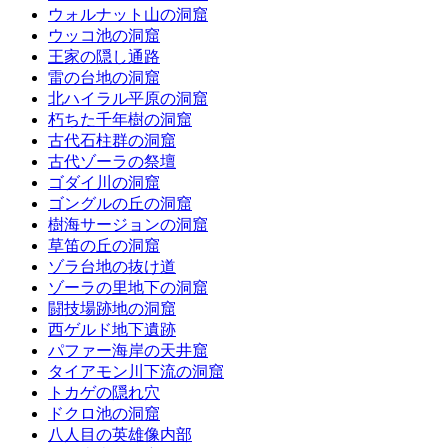
ウォルナット山の洞窟
ウッコ池の洞窟
王家の隠し通路
雷の台地の洞窟
北ハイラル平原の洞窟
朽ちた千年樹の洞窟
古代石柱群の洞窟
古代ゾーラの祭壇
ゴダイ川の洞窟
ゴングルの丘の洞窟
樹海サージョンの洞窟
草笛の丘の洞窟
ゾラ台地の抜け道
ゾーラの里地下の洞窟
闘技場跡地の洞窟
西ゲルド地下遺跡
パファー海岸の天井窟
タイアモン川下流の洞窟
トカゲの隠れ穴
ドクロ池の洞窟
八人目の英雄像内部