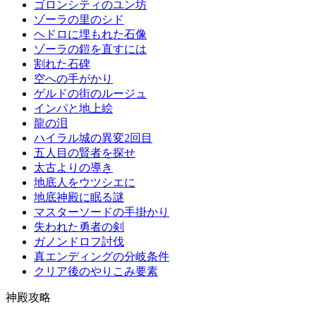
ゴロンシティのユン坊
ゾーラの里のシド
ヘドロに埋もれた石像
ゾーラの鎧を直すには
割れた石碑
空への手がかり
ゲルドの街のルージュ
インパと地上絵
龍の泪
ハイラル城の異変2回目
五人目の賢者を探せ
太古よりの導き
地底人をウツシエに
地底神殿に眠る謎
マスターソードの手掛かり
失われた勇者の剣
ガノンドロフ討伐
真エンディングの分岐条件
クリア後のやりこみ要素
神殿攻略