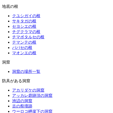
地底の根
クユシガイの根
サキタガの根
セヨシエの根
チグクラマの根
チマボタルセの根
テマンテの根
パパセの根
マオンエの根
洞窟
洞窟の場所一覧
防具がある洞窟
アカリダケの洞窟
アッカレ砦跡頂の洞窟
池辺の洞窟
古の祭壇跡
ウーロコ岬崖下の洞窟