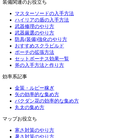
装備関連のお役立ち
マスターソードの入手方法
ハイリアの盾の入手方法
武器修理のやり方
武器厳選のやり方
防具(装備)強化のやり方
おすすめスクラビルド
ポーチの拡張方法
セットボーナス効果一覧
斧の入手方法と作り方
効率系記事
金策・ルピー稼ぎ
矢の効率的な集め方
バクダン花の効率的な集め方
丸太の集め方
マップお役立ち
寒さ対策のやり方
暑さ対策のやり方