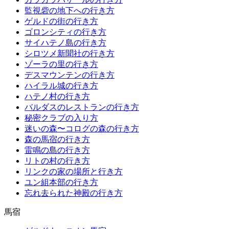
監視砦の地下への行き方
ゲルドの街の行き方
ゴロンシティの行き方
サイハテノ島の行き方
シロツメ新聞社の行き方
ゾーラの里の行き方
デスマウンテンの行き方
ハイラル城の行き方
ハテノ村の行き方
バルダスのレストランの行き方
秘密クラブの入り方
迷いの森〜コログの森の行き方
森の馬宿の行き方
雷鳴の島の行き方
リトの村の行き方
リンクの家の場所と行き方
ユン組本部の行き方
忘れ去られた神殿の行き方
馬宿