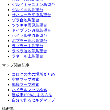
ゲルドキャニオン鳥望台
ゲルド高地鳥望台
サハスーラ平原鳥望台
ゾラ台地鳥望台
ツツキキ雪原鳥望台
ドイブラン遺跡鳥望台
ハイラル平原鳥望台
ポプラー高地鳥望台
ラブラー山鳥望台
ラベラ湿地帯鳥望台
ラネール山鳥望台
マップ関連記事
コログの実の場所まとめ
空島マップ検索
地底マップ検索
ハイラルマップ検索
達成率100%にする方法
自分で作るゼルダマップ
場所系