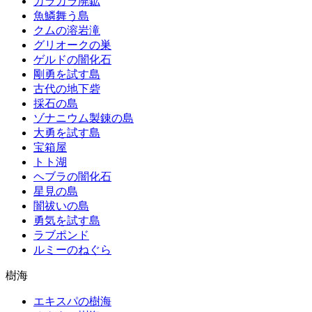
カラカラ廃鉱
魚鱗舞う島
クムの溶岩滝
グリオークの巣
ゲルドの闇化石
剛勇を試す島
古代の地下砦
採石の島
ゾナニウム製錬の島
大勇を試す島
宝箱屋
トト湖
ヘブラの闇化石
星見の島
闇祓いの島
勇気を試す島
ラブポンド
ルミーのねぐら
樹海
エキスパの樹海