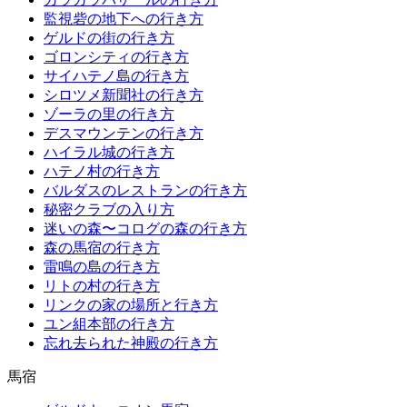
監視砦の地下への行き方
ゲルドの街の行き方
ゴロンシティの行き方
サイハテノ島の行き方
シロツメ新聞社の行き方
ゾーラの里の行き方
デスマウンテンの行き方
ハイラル城の行き方
ハテノ村の行き方
バルダスのレストランの行き方
秘密クラブの入り方
迷いの森〜コログの森の行き方
森の馬宿の行き方
雷鳴の島の行き方
リトの村の行き方
リンクの家の場所と行き方
ユン組本部の行き方
忘れ去られた神殿の行き方
馬宿