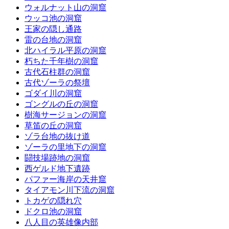
ウォルナット山の洞窟
ウッコ池の洞窟
王家の隠し通路
雷の台地の洞窟
北ハイラル平原の洞窟
朽ちた千年樹の洞窟
古代石柱群の洞窟
古代ゾーラの祭壇
ゴダイ川の洞窟
ゴングルの丘の洞窟
樹海サージョンの洞窟
草笛の丘の洞窟
ゾラ台地の抜け道
ゾーラの里地下の洞窟
闘技場跡地の洞窟
西ゲルド地下遺跡
パファー海岸の天井窟
タイアモン川下流の洞窟
トカゲの隠れ穴
ドクロ池の洞窟
八人目の英雄像内部