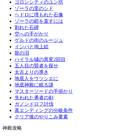
ゴロンシティのユン坊
ゾーラの里のシド
ヘドロに埋もれた石像
ゾーラの鎧を直すには
割れた石碑
空への手がかり
ゲルドの街のルージュ
インパと地上絵
龍の泪
ハイラル城の異変2回目
五人目の賢者を探せ
太古よりの導き
地底人をウツシエに
地底神殿に眠る謎
マスターソードの手掛かり
失われた勇者の剣
ガノンドロフ討伐
真エンディングの分岐条件
クリア後のやりこみ要素
神殿攻略