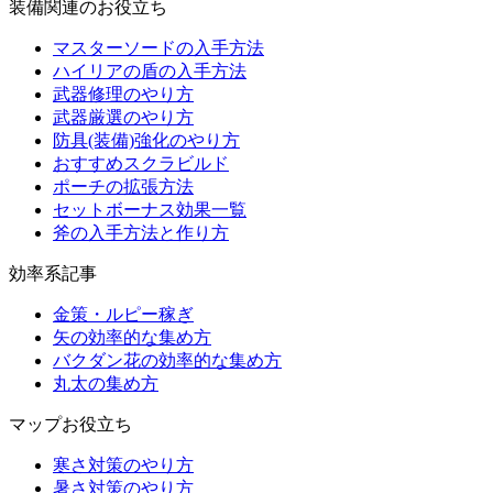
装備関連のお役立ち
マスターソードの入手方法
ハイリアの盾の入手方法
武器修理のやり方
武器厳選のやり方
防具(装備)強化のやり方
おすすめスクラビルド
ポーチの拡張方法
セットボーナス効果一覧
斧の入手方法と作り方
効率系記事
金策・ルピー稼ぎ
矢の効率的な集め方
バクダン花の効率的な集め方
丸太の集め方
マップお役立ち
寒さ対策のやり方
暑さ対策のやり方