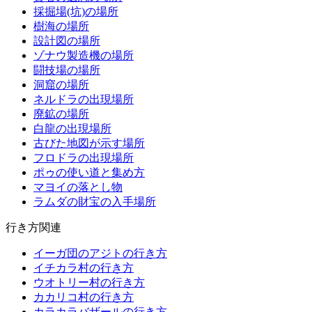
採掘場(坑)の場所
樹海の場所
設計図の場所
ゾナウ製造機の場所
闘技場の場所
洞窟の場所
ネルドラの出現場所
廃鉱の場所
白龍の出現場所
古びた地図が示す場所
フロドラの出現場所
ポゥの使い道と集め方
マヨイの落とし物
ラムダの財宝の入手場所
行き方関連
イーガ団のアジトの行き方
イチカラ村の行き方
ウオトリー村の行き方
カカリコ村の行き方
カラカラバザールの行き方