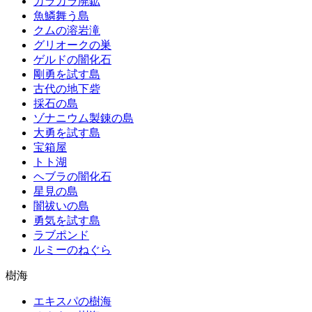
カラカラ廃鉱
魚鱗舞う島
クムの溶岩滝
グリオークの巣
ゲルドの闇化石
剛勇を試す島
古代の地下砦
採石の島
ゾナニウム製錬の島
大勇を試す島
宝箱屋
トト湖
ヘブラの闇化石
星見の島
闇祓いの島
勇気を試す島
ラブポンド
ルミーのねぐら
樹海
エキスパの樹海