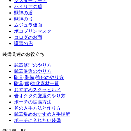
マスターソード
ハイリアの盾
獣神の盾
獣神の弓
ムジュラ仮面
ボコブリンマスク
コログのお面
護雷の兜
装備関連のお役立ち
武器修理のやり方
武器厳選のやり方
防具(装備)強化のやり方
防具(服)強化素材一覧
おすすめスクラビルド
岩オクタの厳選のやり方
ポーチの拡張方法
斧の入手方法と作り方
武器集めおすすめ入手場所
ポーチに入れたい装備