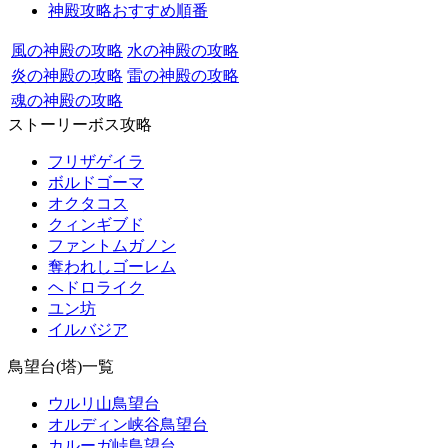
神殿攻略おすすめ順番
風の神殿の攻略
水の神殿の攻略
炎の神殿の攻略
雷の神殿の攻略
魂の神殿の攻略
ストーリーボス攻略
フリザゲイラ
ボルドゴーマ
オクタコス
クィンギブド
ファントムガノン
奪われしゴーレム
ヘドロライク
ユン坊
イルバジア
鳥望台(塔)一覧
ウルリ山鳥望台
オルディン峡谷鳥望台
カルーガ峠鳥望台