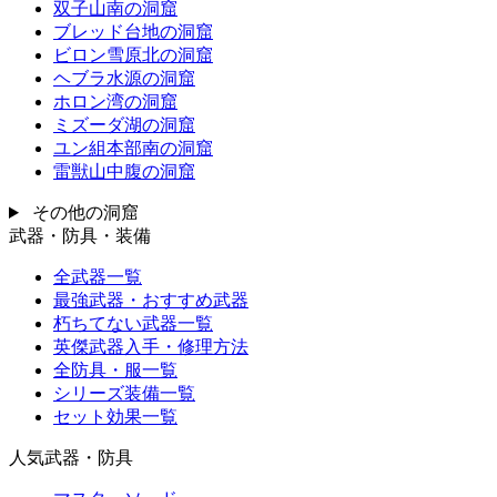
双子山南の洞窟
ブレッド台地の洞窟
ビロン雪原北の洞窟
ヘブラ水源の洞窟
ホロン湾の洞窟
ミズーダ湖の洞窟
ユン組本部南の洞窟
雷獣山中腹の洞窟
その他の洞窟
武器・防具・装備
全武器一覧
最強武器・おすすめ武器
朽ちてない武器一覧
英傑武器入手・修理方法
全防具・服一覧
シリーズ装備一覧
セット効果一覧
人気武器・防具