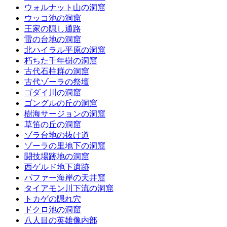
ウォルナット山の洞窟
ウッコ池の洞窟
王家の隠し通路
雷の台地の洞窟
北ハイラル平原の洞窟
朽ちた千年樹の洞窟
古代石柱群の洞窟
古代ゾーラの祭壇
ゴダイ川の洞窟
ゴングルの丘の洞窟
樹海サージョンの洞窟
草笛の丘の洞窟
ゾラ台地の抜け道
ゾーラの里地下の洞窟
闘技場跡地の洞窟
西ゲルド地下遺跡
パファー海岸の天井窟
タイアモン川下流の洞窟
トカゲの隠れ穴
ドクロ池の洞窟
八人目の英雄像内部