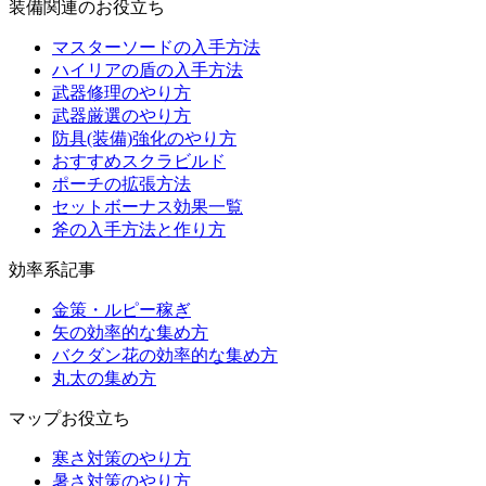
装備関連のお役立ち
マスターソードの入手方法
ハイリアの盾の入手方法
武器修理のやり方
武器厳選のやり方
防具(装備)強化のやり方
おすすめスクラビルド
ポーチの拡張方法
セットボーナス効果一覧
斧の入手方法と作り方
効率系記事
金策・ルピー稼ぎ
矢の効率的な集め方
バクダン花の効率的な集め方
丸太の集め方
マップお役立ち
寒さ対策のやり方
暑さ対策のやり方