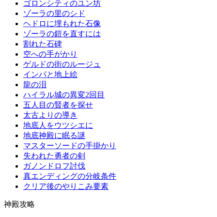
ゴロンシティのユン坊
ゾーラの里のシド
ヘドロに埋もれた石像
ゾーラの鎧を直すには
割れた石碑
空への手がかり
ゲルドの街のルージュ
インパと地上絵
龍の泪
ハイラル城の異変2回目
五人目の賢者を探せ
太古よりの導き
地底人をウツシエに
地底神殿に眠る謎
マスターソードの手掛かり
失われた勇者の剣
ガノンドロフ討伐
真エンディングの分岐条件
クリア後のやりこみ要素
神殿攻略