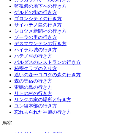
監視砦の地下への行き方
ゲルドの街の行き方
ゴロンシティの行き方
サイハテノ島の行き方
シロツメ新聞社の行き方
ゾーラの里の行き方
デスマウンテンの行き方
ハイラル城の行き方
ハテノ村の行き方
バルダスのレストランの行き方
秘密クラブの入り方
迷いの森〜コログの森の行き方
森の馬宿の行き方
雷鳴の島の行き方
リトの村の行き方
リンクの家の場所と行き方
ユン組本部の行き方
忘れ去られた神殿の行き方
馬宿