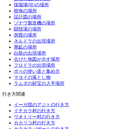
採掘場(坑)の場所
樹海の場所
設計図の場所
ゾナウ製造機の場所
闘技場の場所
洞窟の場所
ネルドラの出現場所
廃鉱の場所
白龍の出現場所
古びた地図が示す場所
フロドラの出現場所
ポゥの使い道と集め方
マヨイの落とし物
ラムダの財宝の入手場所
行き方関連
イーガ団のアジトの行き方
イチカラ村の行き方
ウオトリー村の行き方
カカリコ村の行き方
カラカラバザールの行き方