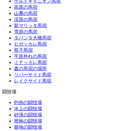
ゲルドキャニオン馬宿
高原の馬宿
山麓の馬宿
湿原の馬宿
新マリッタ馬宿
雪原の馬宿
タバンタ大橋馬宿
ヒガッカレ馬宿
双子馬宿
平原外れの馬宿
ミナッカレ馬宿
森の馬宿の場所
リバーサイド馬宿
レイクサイド馬宿
闘技場
灼熱の闘技場
水上の闘技場
砂漠の闘技場
密林の闘技場
僻地の闘技場