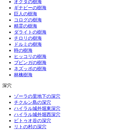
オクタの樹海
ギナビーの樹海
巨人の樹海
コログの樹海
精霊の樹海
ダライトの樹海
チロリの樹海
ドルミの樹海
時の樹海
ヒッコリの樹海
ブビンガの樹海
ネズッポの樹海
林檎樹海
深穴
ゾーラの里地下の深穴
チクルン島の深穴
ハイラル城外堀東深穴
ハイラル城外堀西深穴
ビトゥオ谷の深穴
リトの村の深穴