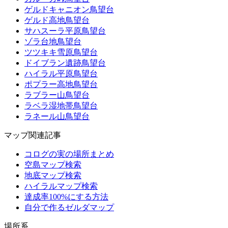
ゲルドキャニオン鳥望台
ゲルド高地鳥望台
サハスーラ平原鳥望台
ゾラ台地鳥望台
ツツキキ雪原鳥望台
ドイブラン遺跡鳥望台
ハイラル平原鳥望台
ポプラー高地鳥望台
ラブラー山鳥望台
ラベラ湿地帯鳥望台
ラネール山鳥望台
マップ関連記事
コログの実の場所まとめ
空島マップ検索
地底マップ検索
ハイラルマップ検索
達成率100%にする方法
自分で作るゼルダマップ
場所系