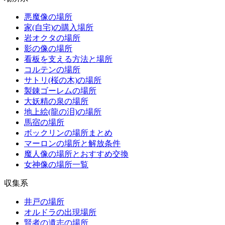
悪魔像の場所
家(自宅)の購入場所
岩オクタの場所
影の像の場所
看板を支える方法と場所
コルテンの場所
サトリ(桜の木)の場所
製錬ゴーレムの場所
大妖精の泉の場所
地上絵(龍の泪)の場所
馬宿の場所
ボックリンの場所まとめ
マーロンの場所と解放条件
魔人像の場所とおすすめ交換
女神像の場所一覧
収集系
井戸の場所
オルドラの出現場所
賢者の遺志の場所