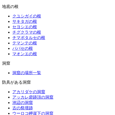
地底の根
クユシガイの根
サキタガの根
セヨシエの根
チグクラマの根
チマボタルセの根
テマンテの根
パパセの根
マオンエの根
洞窟
洞窟の場所一覧
防具がある洞窟
アカリダケの洞窟
アッカレ砦跡頂の洞窟
池辺の洞窟
古の祭壇跡
ウーロコ岬崖下の洞窟