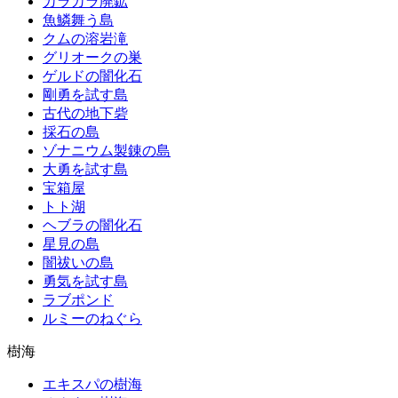
カラカラ廃鉱
魚鱗舞う島
クムの溶岩滝
グリオークの巣
ゲルドの闇化石
剛勇を試す島
古代の地下砦
採石の島
ゾナニウム製錬の島
大勇を試す島
宝箱屋
トト湖
ヘブラの闇化石
星見の島
闇祓いの島
勇気を試す島
ラブポンド
ルミーのねぐら
樹海
エキスパの樹海