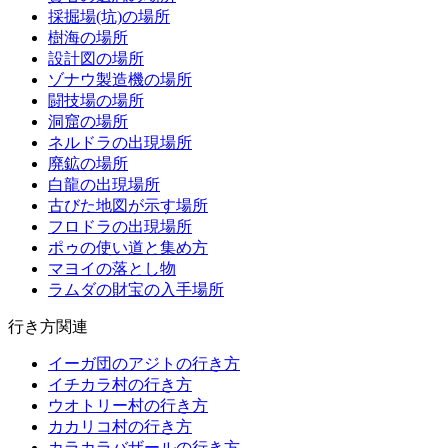
採掘場(坑)の場所
樹海の場所
設計図の場所
ゾナウ製造機の場所
闘技場の場所
洞窟の場所
ネルドラの出現場所
廃鉱の場所
白龍の出現場所
古びた地図が示す場所
フロドラの出現場所
ポゥの使い道と集め方
マヨイの落とし物
ラムダの財宝の入手場所
行き方関連
イーガ団のアジトの行き方
イチカラ村の行き方
ウオトリー村の行き方
カカリコ村の行き方
カラカラバザールの行き方