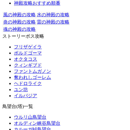
神殿攻略おすすめ順番
風の神殿の攻略
水の神殿の攻略
炎の神殿の攻略
雷の神殿の攻略
魂の神殿の攻略
ストーリーボス攻略
フリザゲイラ
ボルドゴーマ
オクタコス
クィンギブド
ファントムガノン
奪われしゴーレム
ヘドロライク
ユン坊
イルバジア
鳥望台(塔)一覧
ウルリ山鳥望台
オルディン峡谷鳥望台
カルーガ峠鳥望台