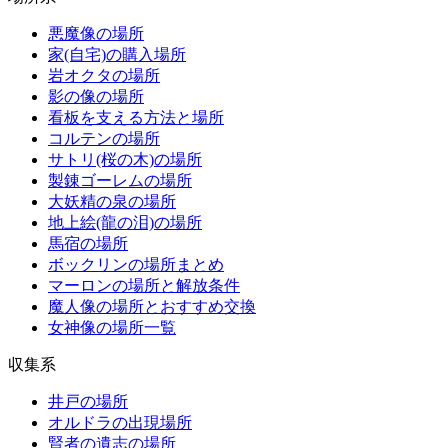
悪魔像の場所
家(自宅)の購入場所
岩オクタの場所
影の像の場所
看板を支える方法と場所
コルテンの場所
サトリ(桜の木)の場所
製錬ゴーレムの場所
大妖精の泉の場所
地上絵(龍の泪)の場所
馬宿の場所
ボックリンの場所まとめ
マーロンの場所と解放条件
魔人像の場所とおすすめ交換
女神像の場所一覧
収集系
井戸の場所
オルドラの出現場所
賢者の遺志の場所