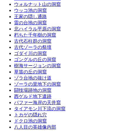
ウォルナット山の洞窟
ウッコ池の洞窟
王家の隠し通路
雷の台地の洞窟
北ハイラル平原の洞窟
朽ちた千年樹の洞窟
古代石柱群の洞窟
古代ゾーラの祭壇
ゴダイ川の洞窟
ゴングルの丘の洞窟
樹海サージョンの洞窟
草笛の丘の洞窟
ゾラ台地の抜け道
ゾーラの里地下の洞窟
闘技場跡地の洞窟
西ゲルド地下遺跡
パファー海岸の天井窟
タイアモン川下流の洞窟
トカゲの隠れ穴
ドクロ池の洞窟
八人目の英雄像内部