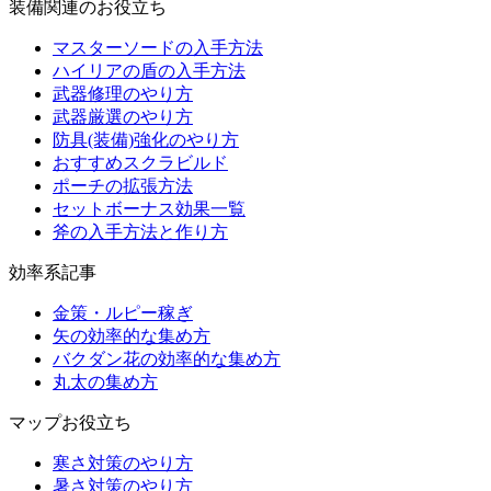
装備関連のお役立ち
マスターソードの入手方法
ハイリアの盾の入手方法
武器修理のやり方
武器厳選のやり方
防具(装備)強化のやり方
おすすめスクラビルド
ポーチの拡張方法
セットボーナス効果一覧
斧の入手方法と作り方
効率系記事
金策・ルピー稼ぎ
矢の効率的な集め方
バクダン花の効率的な集め方
丸太の集め方
マップお役立ち
寒さ対策のやり方
暑さ対策のやり方