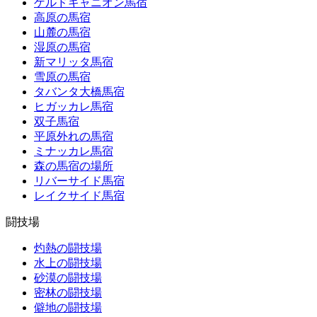
ゲルドキャニオン馬宿
高原の馬宿
山麓の馬宿
湿原の馬宿
新マリッタ馬宿
雪原の馬宿
タバンタ大橋馬宿
ヒガッカレ馬宿
双子馬宿
平原外れの馬宿
ミナッカレ馬宿
森の馬宿の場所
リバーサイド馬宿
レイクサイド馬宿
闘技場
灼熱の闘技場
水上の闘技場
砂漠の闘技場
密林の闘技場
僻地の闘技場