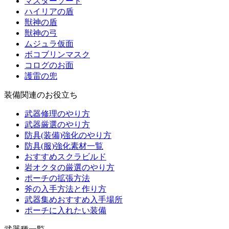
マスターソード
ハイリアの盾
獣神の盾
獣神の弓
ムジュラ仮面
ボコブリンマスク
コログのお面
護雷の兜
装備関連のお役立ち
武器修理のやり方
武器厳選のやり方
防具(装備)強化のやり方
防具(服)強化素材一覧
おすすめスクラビルド
岩オクタの厳選のやり方
ポーチの拡張方法
斧の入手方法と作り方
武器集めおすすめ入手場所
ポーチに入れたい装備