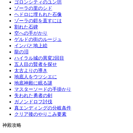
ゴロンシティのユン坊
ゾーラの里のシド
ヘドロに埋もれた石像
ゾーラの鎧を直すには
割れた石碑
空への手がかり
ゲルドの街のルージュ
インパと地上絵
龍の泪
ハイラル城の異変2回目
五人目の賢者を探せ
太古よりの導き
地底人をウツシエに
地底神殿に眠る謎
マスターソードの手掛かり
失われた勇者の剣
ガノンドロフ討伐
真エンディングの分岐条件
クリア後のやりこみ要素
神殿攻略