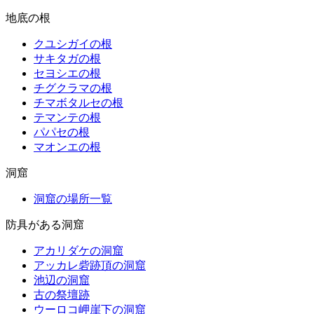
地底の根
クユシガイの根
サキタガの根
セヨシエの根
チグクラマの根
チマボタルセの根
テマンテの根
パパセの根
マオンエの根
洞窟
洞窟の場所一覧
防具がある洞窟
アカリダケの洞窟
アッカレ砦跡頂の洞窟
池辺の洞窟
古の祭壇跡
ウーロコ岬崖下の洞窟