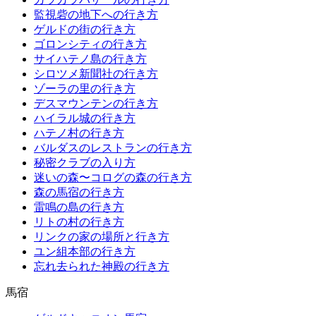
監視砦の地下への行き方
ゲルドの街の行き方
ゴロンシティの行き方
サイハテノ島の行き方
シロツメ新聞社の行き方
ゾーラの里の行き方
デスマウンテンの行き方
ハイラル城の行き方
ハテノ村の行き方
バルダスのレストランの行き方
秘密クラブの入り方
迷いの森〜コログの森の行き方
森の馬宿の行き方
雷鳴の島の行き方
リトの村の行き方
リンクの家の場所と行き方
ユン組本部の行き方
忘れ去られた神殿の行き方
馬宿