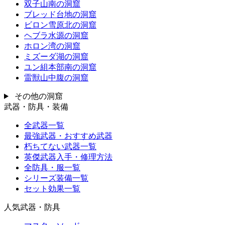
双子山南の洞窟
ブレッド台地の洞窟
ビロン雪原北の洞窟
ヘブラ水源の洞窟
ホロン湾の洞窟
ミズーダ湖の洞窟
ユン組本部南の洞窟
雷獣山中腹の洞窟
その他の洞窟
武器・防具・装備
全武器一覧
最強武器・おすすめ武器
朽ちてない武器一覧
英傑武器入手・修理方法
全防具・服一覧
シリーズ装備一覧
セット効果一覧
人気武器・防具