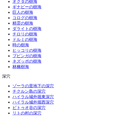
オクタの樹海
ギナビーの樹海
巨人の樹海
コログの樹海
精霊の樹海
ダライトの樹海
チロリの樹海
ドルミの樹海
時の樹海
ヒッコリの樹海
ブビンガの樹海
ネズッポの樹海
林檎樹海
深穴
ゾーラの里地下の深穴
チクルン島の深穴
ハイラル城外堀東深穴
ハイラル城外堀西深穴
ビトゥオ谷の深穴
リトの村の深穴