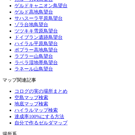
ゲルドキャニオン鳥望台
ゲルド高地鳥望台
サハスーラ平原鳥望台
ゾラ台地鳥望台
ツツキキ雪原鳥望台
ドイブラン遺跡鳥望台
ハイラル平原鳥望台
ポプラー高地鳥望台
ラブラー山鳥望台
ラベラ湿地帯鳥望台
ラネール山鳥望台
マップ関連記事
コログの実の場所まとめ
空島マップ検索
地底マップ検索
ハイラルマップ検索
達成率100%にする方法
自分で作るゼルダマップ
場所系