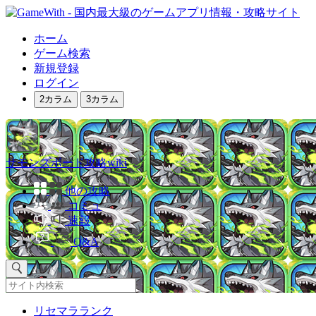
ホーム
ゲーム検索
新規登録
ログイン
2カラム
3カラム
サモンズボード攻略wiki
他の攻略
コミュ
速報
Q&A
リセマラランク