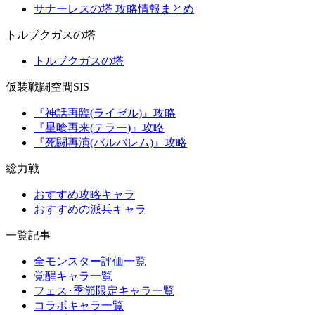
サナーレスの塔 攻略情報まとめ
トルブクガスの塔
トルブクガスの塔
仮装戦闘空間SIS
『神話再臨(ライゼル)』攻略
『星喰再来(テラー)』攻略
『死闘再演(バルバレム)』攻略
総力戦
おすすめ攻略キャラ
おすすめの派兵キャラ
一覧記事
全モンスター評価一覧
覚醒キャラ一覧
フェス･季節限定キャラ一覧
コラボキャラ一覧