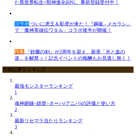
た異世界転生×獣神進化RPG。事前登録受付中！
コラボ
ついに虎王＆影虎が来た！『鋼嵐 - メカラシ』
で「魔神英雄伝ワタル」コラボ後半が開催！
特集
『鈴蘭の剣』が2周年を迎え、新章「氷と血の
道」を解禁ッ！記念イベントの報酬もお見逃し無く！
攻略記事ランキング
最強モンスターランキング
1
魂神廻錬<総督>ネーハ(アニバ)の評価と使い方
2
最新リセマラ当たりランキング
3