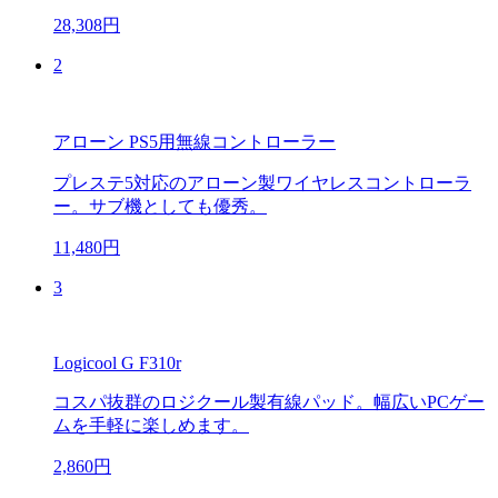
28,308円
2
アローン PS5用無線コントローラー
プレステ5対応のアローン製ワイヤレスコントローラ
ー。サブ機としても優秀。
11,480円
3
Logicool G F310r
コスパ抜群のロジクール製有線パッド。幅広いPCゲー
ムを手軽に楽しめます。
2,860円