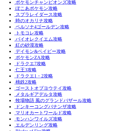
ポケモンチャンピオンズ攻略
ぽこあポケモン攻略
スプラレイダース攻略
時のオカリナ攻略
ペルソナ4ゴールデン攻略
トモコレ攻略
バイオレクイエム攻略
紅の砂漠攻略
デイモン&ベイビー攻略
ポケモンZA攻略
ドラクエ7攻略
仁王3攻略
ドラクエ1・2攻略
桃鉄2攻略
ゴーストオブヨウテイ攻略
メタルギアデルタ攻略
牧場物語 風のグランドバザール攻略
ドンキーコングバナンザ攻略
マリオカートワールド攻略
モンハンワイルズ攻略
エルデンリング攻略