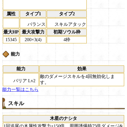
属性
タイプ1
タイプ2
バランス
スキルアタック
最大HP
最大攻撃力
初期ソウル枠
15345
200×3(4)
4枠
能力
能力
効果
敵のダメージスキルを4回無効化しま
バリア Lv2
す。
能力一覧はこちら
スキル
木星のナシタ
1回追尾の木属性攻撃力×150倍、周囲誘爆時75倍ダメージ&