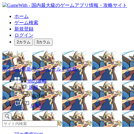
ホーム
ゲーム検索
新規登録
ログイン
2カラム
3カラム
ポケモン剣盾(ソードシールド)攻略
他の攻略
速報
掲示板
Q&A