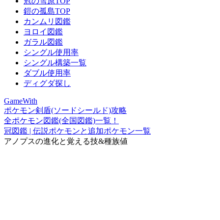
冠の雪原TOP
鎧の孤島TOP
カンムリ図鑑
ヨロイ図鑑
ガラル図鑑
シングル使用率
シングル構築一覧
ダブル使用率
ディグダ探し
GameWith
ポケモン剣盾(ソードシールド)攻略
全ポケモン図鑑(全国図鑑)一覧！
冠図鑑 | 伝説ポケモンと追加ポケモン一覧
アノプスの進化と覚える技&種族値