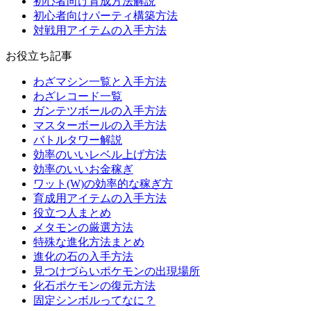
初心者向け育成方法解説
初心者向けパーティ構築方法
対戦用アイテムの入手方法
お役立ち記事
わざマシン一覧と入手方法
わざレコード一覧
ガンテツボールの入手方法
マスターボールの入手方法
バトルタワー解説
効率のいいレベル上げ方法
効率のいいお金稼ぎ
ワット(W)の効率的な稼ぎ方
育成用アイテムの入手方法
役立つ人まとめ
メタモンの厳選方法
特殊な進化方法まとめ
進化の石の入手方法
見つけづらいポケモンの出現場所
化石ポケモンの復元方法
固定シンボルってなに？