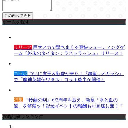
ゲームを探す
リリース
巨大メカで撃ちまくる爽快シューティングゲ
ーム『終末のタイタン：ラストラッシュ』リリース！
コラボ
ついに虎王＆影虎が来た！『鋼嵐 - メカラシ』
で「魔神英雄伝ワタル」コラボ後半が開催！
特集
『鈴蘭の剣』が2周年を迎え、新章「氷と血の
道」を解禁ッ！記念イベントの報酬もお見逃し無く！
攻略記事ランキング