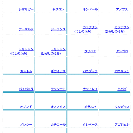
シザリガー
ヤジロン
ネンドール
アノプス
カラナクシ
カラナクシ
アーマルド
ジーランス
(にしのうみ)
(ひがしのうみ)
トリトドン
トリトドン
ウソハチ
ダンゴロ
(にしのうみ)
(ひがしのうみ)
ガントル
ギガイアス
バニプッチ
バニリッチ
バイバニラ
テッシード
ナットレイ
キバゴ
オノンド
オノノクス
メラルバ
ウルガモス
メレシー
カチコール
クレベース
アゴジムシ