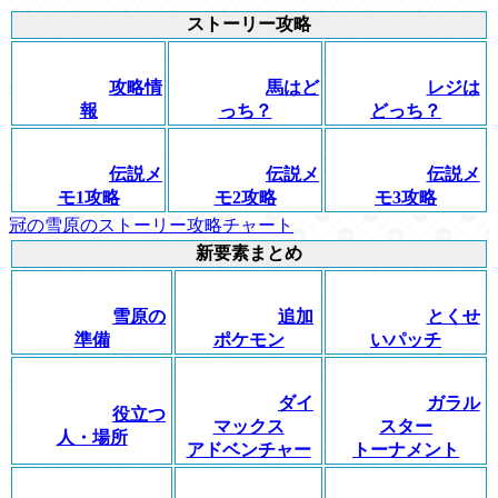
ストーリー攻略
攻略情
馬はど
レジは
報
っち？
どっち？
伝説メ
伝説メ
伝説メ
モ1攻略
モ2攻略
モ3攻略
冠の雪原のストーリー攻略チャート
新要素まとめ
雪原の
追加
とくせ
準備
ポケモン
いパッチ
ダイ
ガラル
役立つ
マックス
スター
人・場所
アドベンチャー
トーナメント