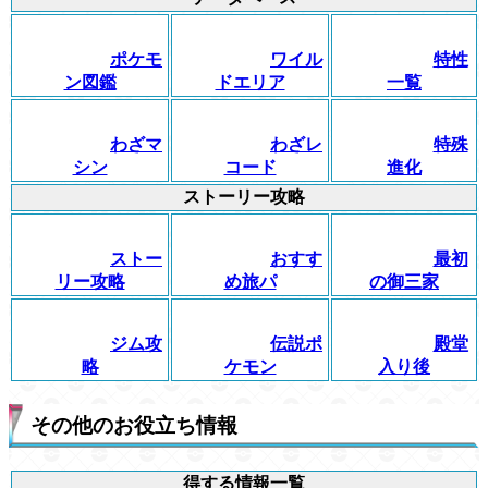
ポケモ
ワイル
特性
ン図鑑
ドエリア
一覧
わざマ
わざレ
特殊
シン
コード
進化
ストーリー攻略
ストー
おすす
最初
リー攻略
め旅パ
の御三家
ジム攻
伝説ポ
殿堂
略
ケモン
入り後
その他のお役立ち情報
得する情報一覧