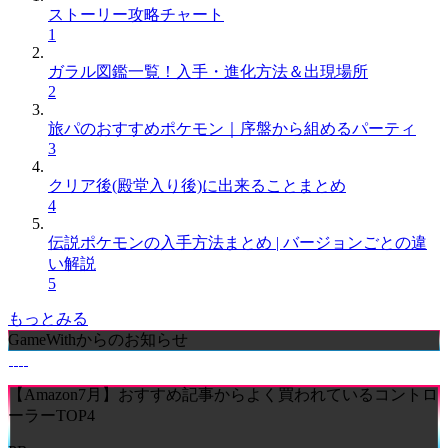
ストーリー攻略チャート
1
ガラル図鑑一覧！入手・進化方法＆出現場所
2
旅パのおすすめポケモン｜序盤から組めるパーティ
3
クリア後(殿堂入り後)に出来ることまとめ
4
伝説ポケモンの入手方法まとめ | バージョンごとの違
い解説
5
もっとみる
GameWithからのお知らせ
【Amazon7月】おすすめ記事からよく買われているコントロ
ーラーTOP4