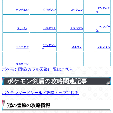
グソクムシ
デンヂムシ
クワガノン
コソクムシ
ャ
マッシブー
スナバァ
シロデスナ
ナマコブシ
ン
ツンデツン
テッカグヤ
メルタン
メルメタル
デ
サニゴーン
ポケモン図鑑(ガラル図鑑)一覧はこちら
ポケモン剣盾の攻略関連記事
ポケモンソードシールド攻略トップに戻る
冠の雪原の攻略情報