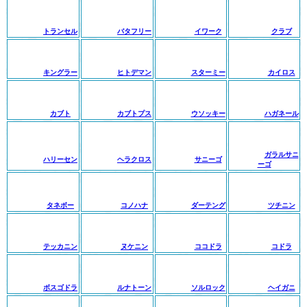
トランセル
バタフリー
イワーク
クラブ
キングラー
ヒトデマン
スターミー
カイロス
カブト
カブトプス
ウソッキー
ハガネール
ガラルサニ
ハリーセン
ヘラクロス
サニーゴ
ーゴ
タネボー
コノハナ
ダーテング
ツチニン
テッカニン
ヌケニン
ココドラ
コドラ
ボスゴドラ
ルナトーン
ソルロック
ヘイガニ