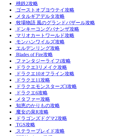
桃鉄2攻略
ゴーストオブヨウテイ攻略
メタルギアデルタ攻略
牧場物語 風のグランドバザール攻略
ドンキーコングバナンザ攻略
マリオカートワールド攻略
モンハンワイルズ攻略
エルデンリング攻略
Blades of Fire攻略
ファンタジーライフi攻略
ドラクエ3リメイク攻略
ドラクエ10オフライン攻略
ドラクエ11攻略
ドラクエモンスターズ3攻略
ドラクエ6攻略
メタファー攻略
知恵のかりもの攻略
魔女の泉R攻略
ドラゴンズドグマ2攻略
TGS攻略
ステラーブレイド攻略