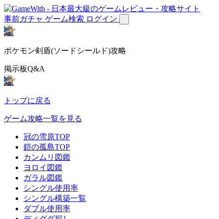
事前ガチャ
ゲーム検索
ログイン
ポケモン剣盾(ソードシールド)攻略
掲示板Q&A
トップに戻る
ゲーム攻略一覧を見る
冠の雪原TOP
鎧の孤島TOP
カンムリ図鑑
ヨロイ図鑑
ガラル図鑑
シングル使用率
シングル構築一覧
ダブル使用率
ディグダ探し