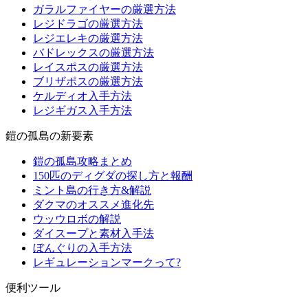
ガラルファイヤーの厳選方法
レジドラゴの厳選方法
レジエレキの厳選方法
バドレックスの厳選方法
レイスポスの厳選方法
ブリザポスの厳選方法
ケルディオ入手方法
レジギガス入手方法
鎧の孤島の新要素
鎧の孤島攻略まとめ
150匹のディグダの探し方と報酬
ミント島の行き方&解説
ダクマのオススメ進化先
ウッウロボの解説
ダイスープと素材入手法
ぼんぐりの入手方法
レギュレーションマークって?
便利ツール