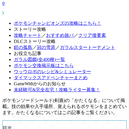
0
ポケモンチャンピオンズの攻略はこちら！
ストーリー攻略
攻略チャート
／
おすすめ旅パ
／
クリア後要素
DLCストーリー攻略
鎧の孤島
／
冠の雪原
／
ガラルスタートーナメント
お役立ち記事
ガラル図鑑(全400種)一覧
ポケモン交換掲示板はこちら
ウッウロボのレシピ&シミュレーター
ダイマックスアドベンチャーまとめ
GameWithからのお知らせ
未経験可&完全在宅！攻略ライター募集！
ポケモンソードシールド(剣盾)の「かたくなる」について掲
載。技の効果や入手場所、覚えられるポケモンをまとめてい
ます。かたくなるについてはこの記事をご覧ください。
目次