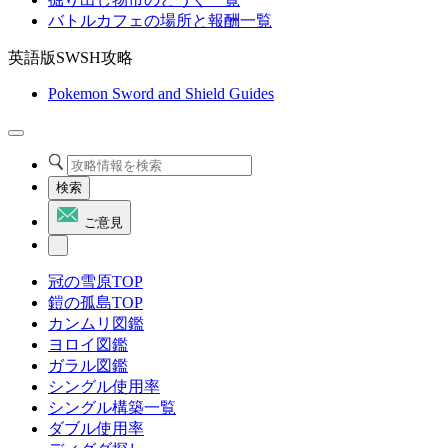
バトルカフェの場所と報酬一覧
英語版SWSH攻略
Pokemon Sword and Shield Guides
検索
ご意見
冠の雪原TOP
鎧の孤島TOP
カンムリ図鑑
ヨロイ図鑑
ガラル図鑑
シングル使用率
シングル構築一覧
ダブル使用率