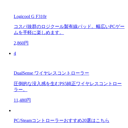
Logicool G F310r
コスパ抜群のロジクール製有線パッド。幅広いPCゲー
ムを手軽に楽しめます。
2,860円
4
DualSense ワイヤレスコントローラー
圧倒的な没入感を生むPS5純正ワイヤレスコントロー
ラー。
11,480円
PC/Steamコントローラーおすすめ20選はこちら