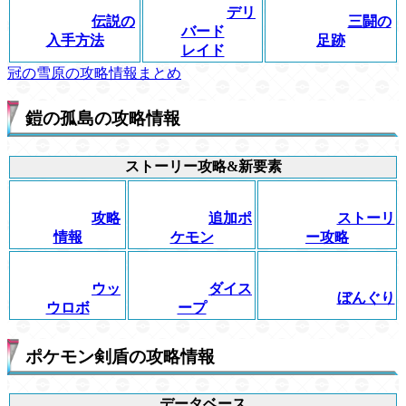
デリ
伝説の
三闘の
バード
入手方法
足跡
レイド
冠の雪原の攻略情報まとめ
鎧の孤島の攻略情報
ストーリー攻略&新要素
攻略
追加ポ
ストーリ
情報
ケモン
ー攻略
ウッ
ダイス
ぼんぐり
ウロボ
ープ
ポケモン剣盾の攻略情報
データベース