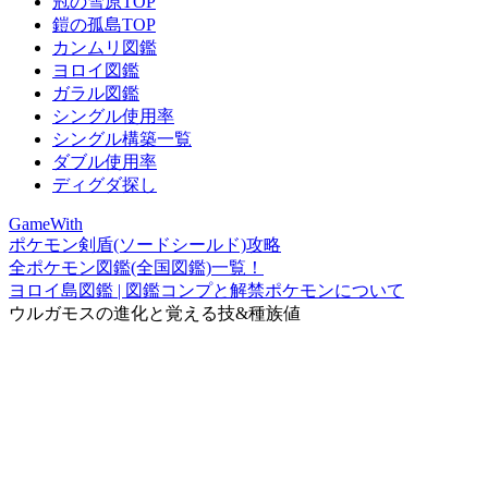
冠の雪原TOP
鎧の孤島TOP
カンムリ図鑑
ヨロイ図鑑
ガラル図鑑
シングル使用率
シングル構築一覧
ダブル使用率
ディグダ探し
GameWith
ポケモン剣盾(ソードシールド)攻略
全ポケモン図鑑(全国図鑑)一覧！
ヨロイ島図鑑 | 図鑑コンプと解禁ポケモンについて
ウルガモスの進化と覚える技&種族値