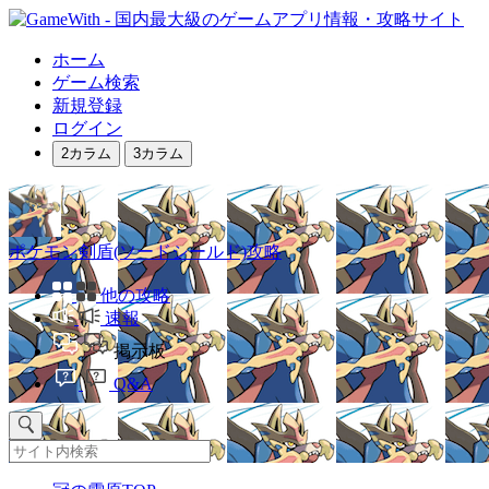
ホーム
ゲーム検索
新規登録
ログイン
2カラム
3カラム
ポケモン剣盾(ソードシールド)攻略
他の攻略
速報
掲示板
Q&A