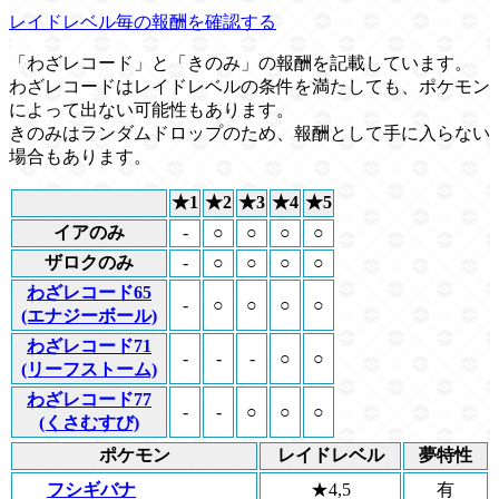
レイドレベル毎の報酬を確認する
「わざレコード」と「きのみ」の報酬を記載しています。
わざレコードはレイドレベルの条件を満たしても、ポケモン
によって出ない可能性もあります。
きのみはランダムドロップのため、報酬として手に入らない
場合もあります。
★1
★2
★3
★4
★5
イアのみ
-
○
○
○
○
ザロクのみ
-
○
○
○
○
わざレコード65
-
○
○
○
○
(エナジーボール)
わざレコード71
-
-
-
○
○
(リーフストーム)
わざレコード77
-
-
○
○
○
(くさむすび)
ポケモン
レイドレベル
夢特性
フシギバナ
★4,5
有