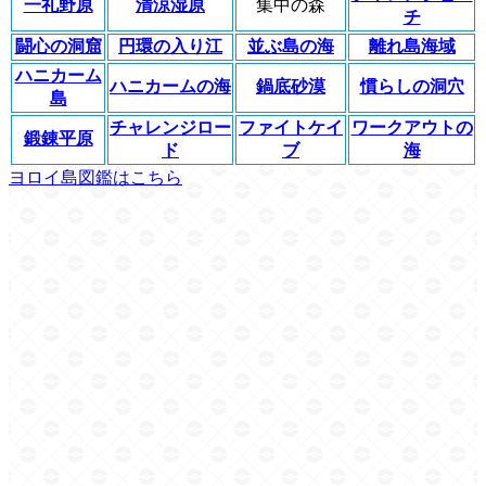
一礼野原
清涼湿原
集中の森
チ
闘心の洞窟
円環の入り江
並ぶ島の海
離れ島海域
ハニカーム
ハニカームの海
鍋底砂漠
慣らしの洞穴
島
チャレンジロー
ファイトケイ
ワークアウトの
鍛錬平原
ド
ブ
海
ヨロイ島図鑑はこちら