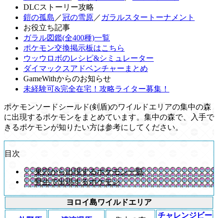
DLCストーリー攻略
鎧の孤島
／
冠の雪原
／
ガラルスタートーナメント
お役立ち記事
ガラル図鑑(全400種)一覧
ポケモン交換掲示板はこちら
ウッウロボのレシピ&シミュレーター
ダイマックスアドベンチャーまとめ
GameWithからのお知らせ
未経験可&完全在宅！攻略ライター募集！
ポケモンソードシールド(剣盾)のワイルドエリアの集中の森
に出現するポケモンをまとめています。集中の森で、入手で
きるポケモンが知りたい方は参考にしてください。
目次
巣穴から出現するポケモン一覧
野生で出現するポケモン
ヨロイ島ワイルドエリア
チャレンジビー