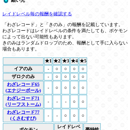
細い光
レイドレベル毎の報酬を確認する
「わざレコード」と「きのみ」の報酬を記載しています。
わざレコードはレイドレベルの条件を満たしても、ポケモン
によって出ない可能性もあります。
きのみはランダムドロップのため、報酬として手に入らない
場合もあります。
★1
★2
★3
★4
★5
イアのみ
-
○
○
○
○
ザロクのみ
-
○
○
○
○
わざレコード65
-
○
○
○
○
(エナジーボール)
わざレコード71
-
-
-
○
○
(リーフストーム)
わざレコード77
-
-
○
○
○
(くさむすび)
レイドレベ
ポケモン
夢特性