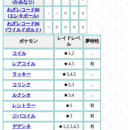
(かみなり)
わざレコード80
-
-
○
○
○
(エレキボール)
わざレコード86
-
○
○
○
○
(ワイルドボルト)
レイドレベ
ポケモン
夢特性
ル
コイル
★1,2
-
レアコイル
★4,5
有
ラッキー
★3,4,5
-
コリンク
★2,3
-
ルクシオ
★3,4
-
レントラー
★5
有
ジバコイル
★5
有
デデンネ
★1,2,3,4,5
有