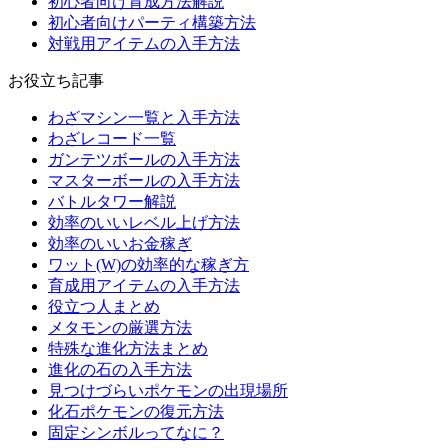
初心者向け育成方法解説
初心者向けパーティ構築方法
対戦用アイテムの入手方法
お役立ち記事
わざマシン一覧と入手方法
わざレコード一覧
ガンテツボールの入手方法
マスターボールの入手方法
バトルタワー解説
効率のいいレベル上げ方法
効率のいいお金稼ぎ
ワット(W)の効率的な稼ぎ方
育成用アイテムの入手方法
役立つ人まとめ
メタモンの厳選方法
特殊な進化方法まとめ
進化の石の入手方法
見つけづらいポケモンの出現場所
化石ポケモンの復元方法
固定シンボルってなに？