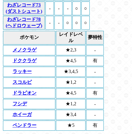
わざレコード73
-
-
-
○
○
(ダストシュート)
わざレコード78
-
-
○
○
○
(ヘドロウェーブ)
レイドレベ
ポケモン
夢特性
ル
メノクラゲ
★2,3
-
ドククラゲ
★4,5
有
ラッキー
★3,4,5
-
スコルピ
★1,2
-
ドラピオン
★4,5
有
フシデ
★1,2
-
ホイーガ
★3,4
-
ペンドラー
★5
有