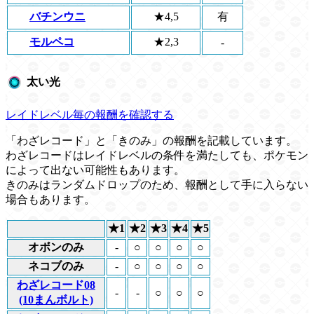
バチンウニ
★4,5
有
モルペコ
★2,3
-
太い光
レイドレベル毎の報酬を確認する
「わざレコード」と「きのみ」の報酬を記載しています。
わざレコードはレイドレベルの条件を満たしても、ポケモン
によって出ない可能性もあります。
きのみはランダムドロップのため、報酬として手に入らない
場合もあります。
★1
★2
★3
★4
★5
オボンのみ
-
○
○
○
○
ネコブのみ
-
○
○
○
○
わざレコード08
-
-
○
○
○
(10まんボルト)