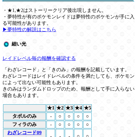
・★1,★2はストーリークリア後出現しません。
・夢特性が有のポケモンレイドは夢特性のポケモンが手に入
る可能性があります。
▶︎夢特性の解説はこちら
細い光
レイドレベル毎の報酬を確認する
「わざレコード」と「きのみ」の報酬を記載しています。
わざレコードはレイドレベルの条件を満たしても、ポケモン
によって出ない可能性もあります。
きのみはランダムドロップのため、報酬として手に入らない
場合もあります。
★1
★2
★3
★4
★5
タポルのみ
-
○
○
○
○
フィラのみ
-
○
○
○
○
わざレコード09
-
-
-
○
○