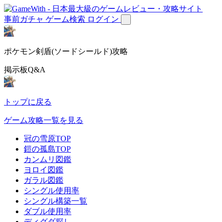
事前ガチャ
ゲーム検索
ログイン
ポケモン剣盾(ソードシールド)攻略
掲示板Q&A
トップに戻る
ゲーム攻略一覧を見る
冠の雪原TOP
鎧の孤島TOP
カンムリ図鑑
ヨロイ図鑑
ガラル図鑑
シングル使用率
シングル構築一覧
ダブル使用率
ディグダ探し