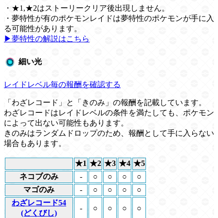
・★1,★2はストーリークリア後出現しません。
・夢特性が有のポケモンレイドは夢特性のポケモンが手に入
る可能性があります。
▶︎夢特性の解説はこちら
細い光
レイドレベル毎の報酬を確認する
「わざレコード」と「きのみ」の報酬を記載しています。
わざレコードはレイドレベルの条件を満たしても、ポケモン
によって出ない可能性もあります。
きのみはランダムドロップのため、報酬として手に入らない
場合もあります。
★1
★2
★3
★4
★5
ネコブのみ
-
○
○
○
○
マゴのみ
-
○
○
○
○
わざレコード54
-
○
○
○
○
(どくびし)