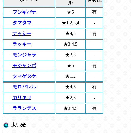
ル
フシギバナ
★5
有
タマタマ
★1,2,3,4
-
ナッシー
★4,5
有
ラッキー
★3,4,5
-
モンジャラ
★2,3
-
モジャンボ
★5
有
タマゲタケ
★1,2
-
モロバレル
★4,5
有
カリキリ
★2,3
-
ラランテス
★3,4,5
有
太い光