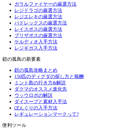
ガラルファイヤーの厳選方法
レジドラゴの厳選方法
レジエレキの厳選方法
バドレックスの厳選方法
レイスポスの厳選方法
ブリザポスの厳選方法
ケルディオ入手方法
レジギガス入手方法
鎧の孤島の新要素
鎧の孤島攻略まとめ
150匹のディグダの探し方と報酬
ミント島の行き方&解説
ダクマのオススメ進化先
ウッウロボの解説
ダイスープと素材入手法
ぼんぐりの入手方法
レギュレーションマークって?
便利ツール