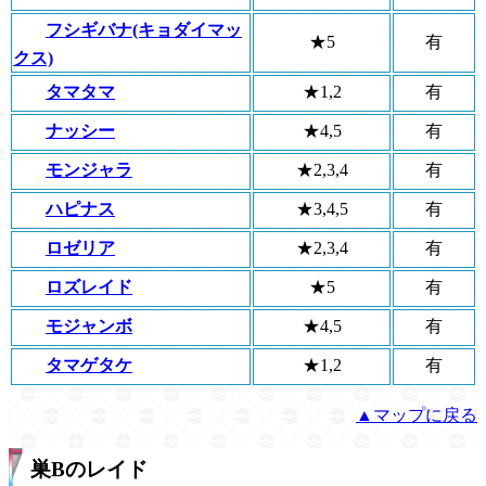
フシギバナ(キョダイマッ
★5
有
クス)
タマタマ
★1,2
有
ナッシー
★4,5
有
モンジャラ
★2,3,4
有
ハピナス
★3,4,5
有
ロゼリア
★2,3,4
有
ロズレイド
★5
有
モジャンボ
★4,5
有
タマゲタケ
★1,2
有
▲マップに戻る
巣Bのレイド