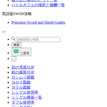
バトルカフェの場所と報酬一覧
英語版SWSH攻略
Pokemon Sword and Shield Guides
検索
ご意見
冠の雪原TOP
鎧の孤島TOP
カンムリ図鑑
ヨロイ図鑑
ガラル図鑑
シングル使用率
シングル構築一覧
ダブル使用率