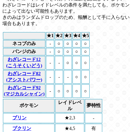
わざレコードはレイドレベルの条件を満たしても、ポケモン
によって出ない可能性もあります。
きのみはランダムドロップのため、報酬として手に入らない
場合もあります。
★1
★2
★3
★4
★5
ネコブのみ
-
○
○
○
○
バンジのみ
-
○
○
○
○
わざレコード12
-
-
○
○
○
(こうそくいどう)
わざレコード82
-
-
-
○
○
(アシストパワー)
わざレコード92
-
○
○
○
○
(マジカルシャイン)
レイドレベ
ポケモン
夢特性
ル
プリン
★2,3
-
プクリン
★4,5
有