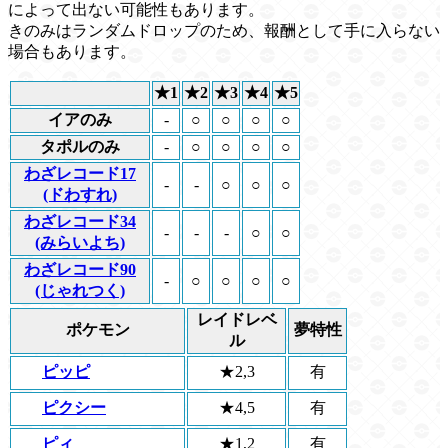
によって出ない可能性もあります。
きのみはランダムドロップのため、報酬として手に入らない
場合もあります。
★1
★2
★3
★4
★5
イアのみ
-
○
○
○
○
タポルのみ
-
○
○
○
○
わざレコード17
-
-
○
○
○
(ドわすれ)
わざレコード34
-
-
-
○
○
(みらいよち)
わざレコード90
-
○
○
○
○
(じゃれつく)
レイドレベ
ポケモン
夢特性
ル
ピッピ
★2,3
有
ピクシー
★4,5
有
ピィ
★1,2
有