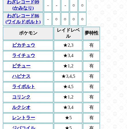
わざレコード09
-
-
-
○
○
(かみなり)
わざレコード86
-
○
○
○
○
(ワイルドボルト)
レイドレベ
ポケモン
夢特性
ル
ピカチュウ
★2,3
有
ライチュウ
★3,4
有
ピチュー
★1,2
有
ハピナス
★3,4,5
有
ライボルト
★4,5
有
コリンク
★1,2
有
ルクシオ
★3,4
有
レントラー
★5
有
ジバコイル
★5
有