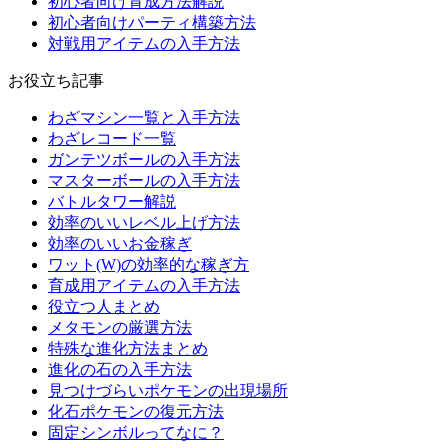
初心者向け育成方法解説
初心者向けパーティ構築方法
対戦用アイテムの入手方法
お役立ち記事
わざマシン一覧と入手方法
わざレコード一覧
ガンテツボールの入手方法
マスターボールの入手方法
バトルタワー解説
効率のいいレベル上げ方法
効率のいいお金稼ぎ
ワット(W)の効率的な稼ぎ方
育成用アイテムの入手方法
役立つ人まとめ
メタモンの厳選方法
特殊な進化方法まとめ
進化の石の入手方法
見つけづらいポケモンの出現場所
化石ポケモンの復元方法
固定シンボルってなに？