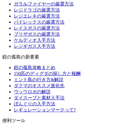
ガラルファイヤーの厳選方法
レジドラゴの厳選方法
レジエレキの厳選方法
バドレックスの厳選方法
レイスポスの厳選方法
ブリザポスの厳選方法
ケルディオ入手方法
レジギガス入手方法
鎧の孤島の新要素
鎧の孤島攻略まとめ
150匹のディグダの探し方と報酬
ミント島の行き方&解説
ダクマのオススメ進化先
ウッウロボの解説
ダイスープと素材入手法
ぼんぐりの入手方法
レギュレーションマークって?
便利ツール