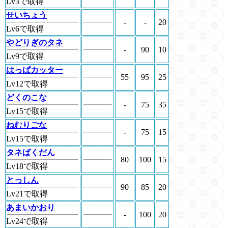
Lv3で取得
せいちょう
-
-
20
Lv6で取得
やどりぎのタネ
-
90
10
Lv9で取得
はっぱカッター
55
95
25
Lv12で取得
どくのこな
-
75
35
Lv15で取得
ねむりごな
-
75
15
Lv15で取得
タネばくだん
80
100
15
Lv18で取得
とっしん
90
85
20
Lv21で取得
あまいかおり
-
100
20
Lv24で取得