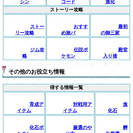
シン
コード
進化
ストーリー攻略
ストー
おすす
最初
リー攻略
め旅パ
の御三家
ジム攻
伝説ポ
殿堂
略
ケモン
入り後
その他のお役立ち情報
得する情報一覧
育成ア
対戦用ア
進
イテム
イテム
化石
化石ポ
厳選のや
孵