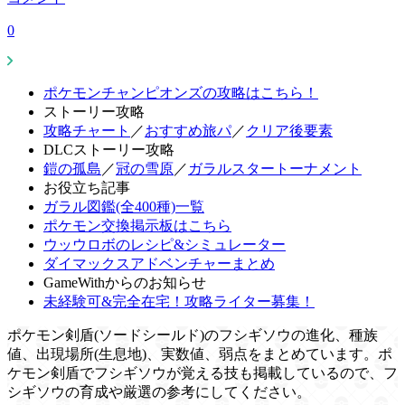
0
ポケモンチャンピオンズの攻略はこちら！
ストーリー攻略
攻略チャート
／
おすすめ旅パ
／
クリア後要素
DLCストーリー攻略
鎧の孤島
／
冠の雪原
／
ガラルスタートーナメント
お役立ち記事
ガラル図鑑(全400種)一覧
ポケモン交換掲示板はこちら
ウッウロボのレシピ&シミュレーター
ダイマックスアドベンチャーまとめ
GameWithからのお知らせ
未経験可&完全在宅！攻略ライター募集！
ポケモン剣盾(ソードシールド)のフシギソウの進化、種族
値、出現場所(生息地)、実数値、弱点をまとめています。ポ
ケモン剣盾でフシギソウが覚える技も掲載しているので、フ
シギソウの育成や厳選の参考にしてください。