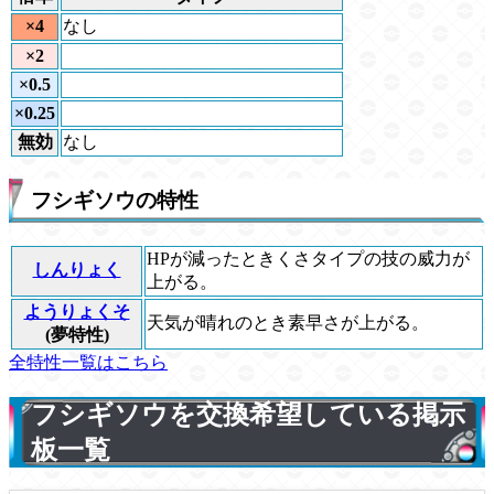
×4
なし
×2
×0.5
×0.25
無効
なし
フシギソウの特性
HPが減ったときくさタイプの技の威力が
しんりょく
上がる。
ようりょくそ
天気が晴れのとき素早さが上がる。
(夢特性)
全特性一覧はこちら
フシギソウを交換希望している掲示
板一覧