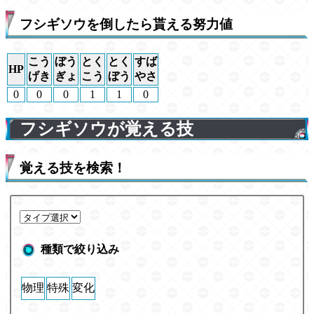
フシギソウを倒したら貰える努力値
こう
ぼう
とく
とく
すば
HP
げき
ぎょ
こう
ぼう
やさ
0
0
0
1
1
0
フシギソウが覚える技
覚える技を検索！
種類で絞り込み
物理
特殊
変化