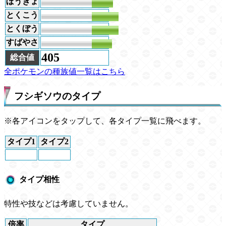
ぼうぎょ
63
とくこう
80
とくぼう
80
すばやさ
60
405
総合値
全ポケモンの種族値一覧はこちら
フシギソウのタイプ
※各アイコンをタップして、各タイプ一覧に飛べます。
タイプ1
タイプ2
タイプ相性
特性や技などは考慮していません。
倍率
タイプ