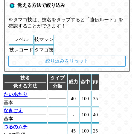
覚える方法で絞り込み
※タマゴ技は、技名をタップすると「遺伝ルート」を
確認することができます！
レベル
技マシン
技レコード
タマゴ技
絞り込みをリセット
技名
タイプ
威力
命中
PP
覚える方法
分類
たいあたり
40
100
35
基本
なきごえ
-
100
40
基本
つるのムチ
45
100
25