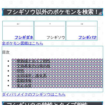
フシギソウ以外のポケモンを検索！
←
-
→
フシギダネ
フシギソウ
フシギバナ
全ポケモン図鑑はこちら
目次
種族値とタイプ相性
交換募集中の掲示板
特性
出現場所・進化系
図鑑情報
覚える技
ダイパリメイクのフシギソウはこちら