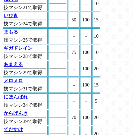
-
-
10
技マシン21で取得
いびき
50
100
15
技マシン24で取得
まもる
-
-
10
技マシン25で取得
ギガドレイン
75
100
10
技マシン28で取得
あまえる
-
100
20
技マシン29で取得
メロメロ
-
100
15
技マシン31で取得
にほんばれ
-
-
5
技マシン34で取得
からげんき
70
100
20
技マシン39で取得
てだすけ
-
-
20