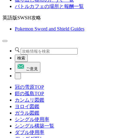
バトルカフェの場所と報酬一覧
英語版SWSH攻略
Pokemon Sword and Shield Guides
検索
ご意見
冠の雪原TOP
鎧の孤島TOP
カンムリ図鑑
ヨロイ図鑑
ガラル図鑑
シングル使用率
シングル構築一覧
ダブル使用率