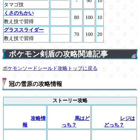
-
90
10
タマゴ技
くさのちかい
80
100
10
教え技で習得
グラススライダー
70
100
20
教え技で習得
ポケモン剣盾の攻略関連記事
ポケモンソードシールド攻略トップに戻る
冠の雪原の攻略情報
ストーリー攻略
攻略情
馬はど
レジは
報
っち？
どっち？