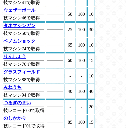
技マシン41で取得
ウェザーボール
50
100
10
技マシン46で取得
タネマシンガン
25
100
30
技マシン50で取得
ベノムショック
65
100
10
技マシン74で取得
りんしょう
60
100
15
技マシン76で取得
グラスフィールド
-
-
10
技マシン88で取得
みねうち
40
100
40
技マシン94で取得
つるぎのまい
-
-
20
技レコード00で取得
のしかかり
85
100
15
技レコード01で取得