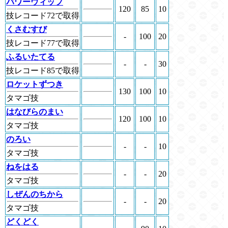
パワーウィップ
120
85
10
技レコード72で取得
くさむすび
-
100
20
技レコード77で取得
ふるいたてる
-
-
30
技レコード85で取得
ロケットずつき
130
100
10
タマゴ技
はなびらのまい
120
100
10
タマゴ技
のろい
-
-
10
タマゴ技
ねをはる
-
-
20
タマゴ技
しぜんのちから
-
-
20
タマゴ技
どくどく