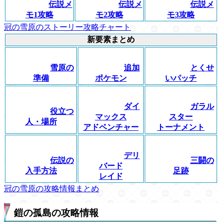
伝説メ
伝説メ
伝説メ
モ1攻略
モ2攻略
モ3攻略
冠の雪原のストーリー攻略チャート
新要素まとめ
雪原の
追加
とくせ
準備
ポケモン
いパッチ
ダイ
ガラル
役立つ
マックス
スター
人・場所
アドベンチャー
トーナメント
デリ
伝説の
三闘の
バード
入手方法
足跡
レイド
冠の雪原の攻略情報まとめ
鎧の孤島の攻略情報