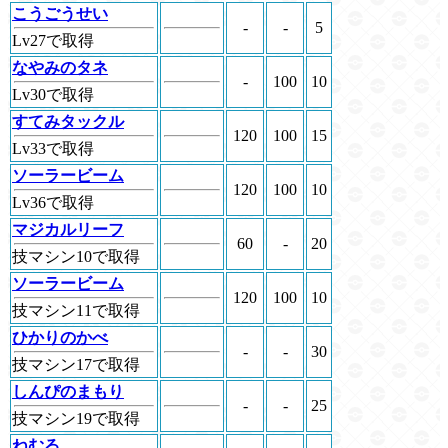
こうごうせい
-
-
5
Lv27で取得
なやみのタネ
-
100
10
Lv30で取得
すてみタックル
120
100
15
Lv33で取得
ソーラービーム
120
100
10
Lv36で取得
マジカルリーフ
60
-
20
技マシン10で取得
ソーラービーム
120
100
10
技マシン11で取得
ひかりのかべ
-
-
30
技マシン17で取得
しんぴのまもり
-
-
25
技マシン19で取得
ねむる