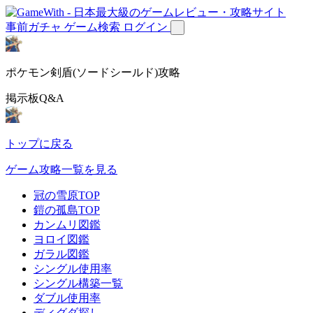
事前ガチャ
ゲーム検索
ログイン
ポケモン剣盾(ソードシールド)攻略
掲示板Q&A
トップに戻る
ゲーム攻略一覧を見る
冠の雪原TOP
鎧の孤島TOP
カンムリ図鑑
ヨロイ図鑑
ガラル図鑑
シングル使用率
シングル構築一覧
ダブル使用率
ディグダ探し