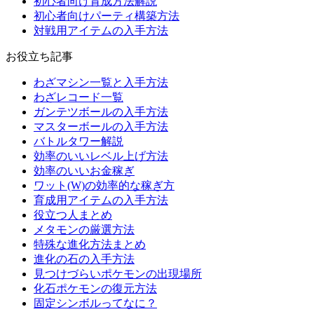
初心者向け育成方法解説
初心者向けパーティ構築方法
対戦用アイテムの入手方法
お役立ち記事
わざマシン一覧と入手方法
わざレコード一覧
ガンテツボールの入手方法
マスターボールの入手方法
バトルタワー解説
効率のいいレベル上げ方法
効率のいいお金稼ぎ
ワット(W)の効率的な稼ぎ方
育成用アイテムの入手方法
役立つ人まとめ
メタモンの厳選方法
特殊な進化方法まとめ
進化の石の入手方法
見つけづらいポケモンの出現場所
化石ポケモンの復元方法
固定シンボルってなに？