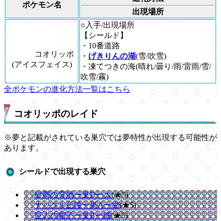
ポケモン名
出現場所
○入手/出現場所
【シールド】
・10番道路
コオリッポ
・
げきりんの湖
(雪/吹雪)
(アイスフェイス)
・凍てつきの海(晴れ/曇り/雨/雷雨/雪/
吹雪/霧)
全ポケモンの進化方法一覧はこちら
コオリッポのレイド
※夢と記載がされている巣穴では夢特性が出現する可能性が
あります。
シールドで出現する巣穴
砂塵の窪地ー巣Dー太
(★5)
ナックル丘陵ー巣Aー細
(★5)
巨人の帽子ー巣Bー細
(★5)