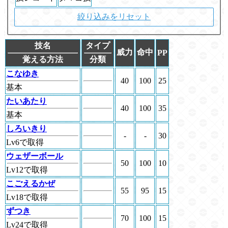
絞り込みをリセット
技名
タイプ
威力
命中
PP
覚える方法
分類
こなゆき
40
100
25
基本
たいあたり
40
100
35
基本
しろいきり
-
-
30
Lv6で取得
ウェザーボール
50
100
10
Lv12で取得
こごえるかぜ
55
95
15
Lv18で取得
ずつき
70
100
15
Lv24で取得