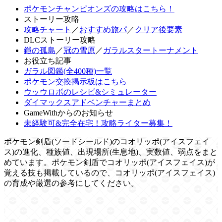
ポケモンチャンピオンズの攻略はこちら！
ストーリー攻略
攻略チャート
／
おすすめ旅パ
／
クリア後要素
DLCストーリー攻略
鎧の孤島
／
冠の雪原
／
ガラルスタートーナメント
お役立ち記事
ガラル図鑑(全400種)一覧
ポケモン交換掲示板はこちら
ウッウロボのレシピ&シミュレーター
ダイマックスアドベンチャーまとめ
GameWithからのお知らせ
未経験可&完全在宅！攻略ライター募集！
ポケモン剣盾(ソードシールド)のコオリッポ(アイスフェイ
ス)の進化、種族値、出現場所(生息地)、実数値、弱点をまと
めています。ポケモン剣盾でコオリッポ(アイスフェイス)が
覚える技も掲載しているので、コオリッポ(アイスフェイス)
の育成や厳選の参考にしてください。