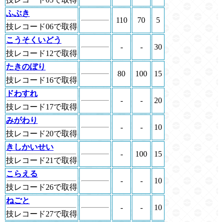
ふぶき
110
70
5
技レコード06で取得
こうそくいどう
-
-
30
技レコード12で取得
たきのぼり
80
100
15
技レコード16で取得
ドわすれ
-
-
20
技レコード17で取得
みがわり
-
-
10
技レコード20で取得
きしかいせい
-
100
15
技レコード21で取得
こらえる
-
-
10
技レコード26で取得
ねごと
-
-
10
技レコード27で取得