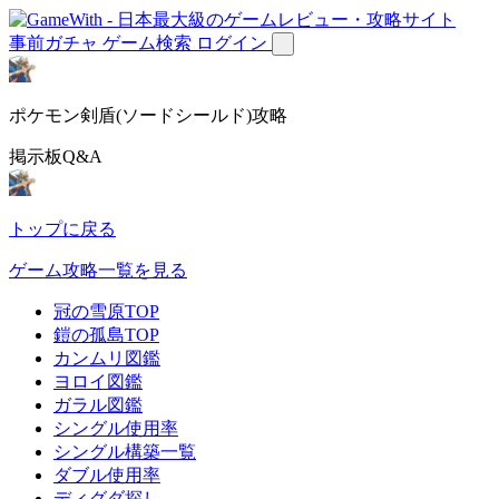
事前ガチャ
ゲーム検索
ログイン
ポケモン剣盾(ソードシールド)攻略
掲示板Q&A
トップに戻る
ゲーム攻略一覧を見る
冠の雪原TOP
鎧の孤島TOP
カンムリ図鑑
ヨロイ図鑑
ガラル図鑑
シングル使用率
シングル構築一覧
ダブル使用率
ディグダ探し