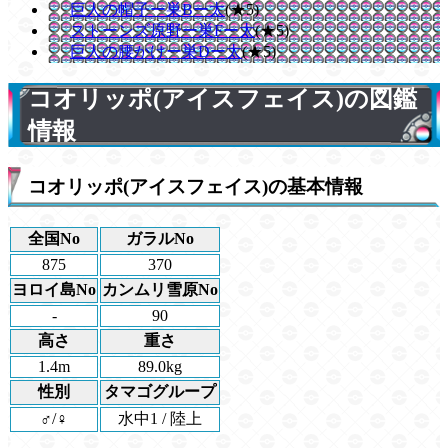
巨人の帽子ー巣Bー太
(★5)
ストーンズ原野ー巣Fー太
(★5)
巨人の腰かけー巣Dー太
(★5)
コオリッポ(アイスフェイス)の図鑑
情報
コオリッポ(アイスフェイス)の基本情報
全国No
ガラルNo
875
370
ヨロイ島No
カンムリ雪原No
-
90
高さ
重さ
1.4m
89.0kg
性別
タマゴグループ
♂/♀
水中1 / 陸上