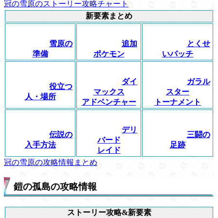
冠の雪原のストーリー攻略チャート
新要素まとめ
雪原の
追加
とくせ
準備
ポケモン
いパッチ
ダイ
ガラル
役立つ
マックス
スター
人・場所
アドベンチャー
トーナメント
デリ
伝説の
三闘の
バード
入手方法
足跡
レイド
冠の雪原の攻略情報まとめ
鎧の孤島の攻略情報
ストーリー攻略&新要素