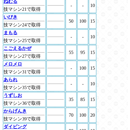
ねむる
-
-
10
技マシン21で取得
いびき
50
100
15
技マシン24で取得
まもる
-
-
10
技マシン25で取得
こごえるかぜ
55
95
15
技マシン27で取得
メロメロ
-
100
15
技マシン31で取得
あられ
-
-
10
技マシン35で取得
うずしお
35
85
15
技マシン36で取得
からげんき
70
100
20
技マシン39で取得
ダイビング