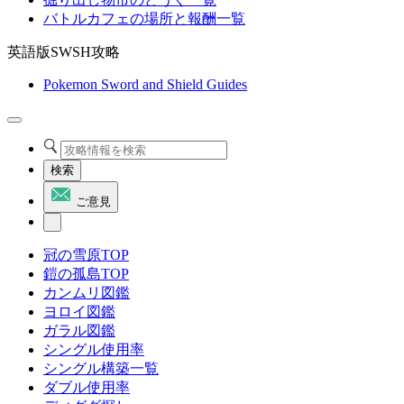
バトルカフェの場所と報酬一覧
英語版SWSH攻略
Pokemon Sword and Shield Guides
検索
ご意見
冠の雪原TOP
鎧の孤島TOP
カンムリ図鑑
ヨロイ図鑑
ガラル図鑑
シングル使用率
シングル構築一覧
ダブル使用率