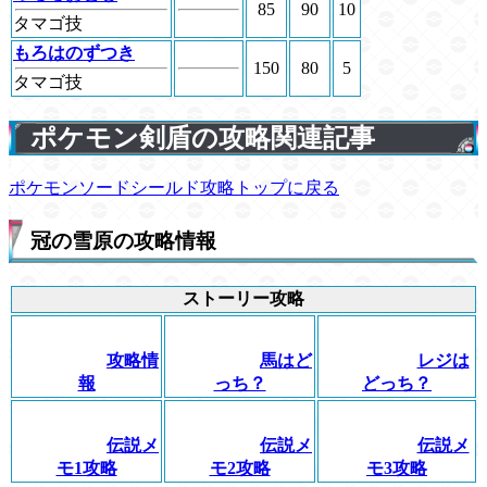
85
90
10
タマゴ技
もろはのずつき
150
80
5
タマゴ技
ポケモン剣盾の攻略関連記事
ポケモンソードシールド攻略トップに戻る
冠の雪原の攻略情報
ストーリー攻略
攻略情
馬はど
レジは
報
っち？
どっち？
伝説メ
伝説メ
伝説メ
モ1攻略
モ2攻略
モ3攻略