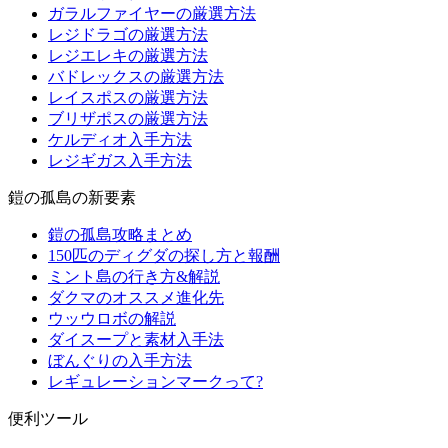
ガラルファイヤーの厳選方法
レジドラゴの厳選方法
レジエレキの厳選方法
バドレックスの厳選方法
レイスポスの厳選方法
ブリザポスの厳選方法
ケルディオ入手方法
レジギガス入手方法
鎧の孤島の新要素
鎧の孤島攻略まとめ
150匹のディグダの探し方と報酬
ミント島の行き方&解説
ダクマのオススメ進化先
ウッウロボの解説
ダイスープと素材入手法
ぼんぐりの入手方法
レギュレーションマークって?
便利ツール