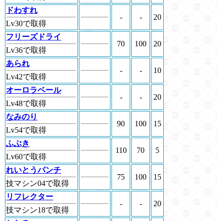
ドわすれ
-
-
20
Lv30で取得
フリーズドライ
70
100
20
Lv36で取得
あられ
-
-
10
Lv42で取得
オーロラベール
-
-
20
Lv48で取得
なみのり
90
100
15
Lv54で取得
ふぶき
110
70
5
Lv60で取得
れいとうパンチ
75
100
15
技マシン04で取得
リフレクター
-
-
20
技マシン18で取得