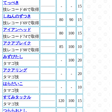
てっぺき
-
-
15
技レコード46で取得
しねんのずつき
80
90
15
技レコード69で取得
アイアンヘッド
80
100
15
技レコード74で取得
アクアブレイク
85
100
10
技レコード98で取得
みずびたし
-
100
20
タマゴ技
アクアリング
-
-
20
タマゴ技
はらだいこ
-
-
10
タマゴ技
すてみタックル
120
100
15
タマゴ技
つららおとし