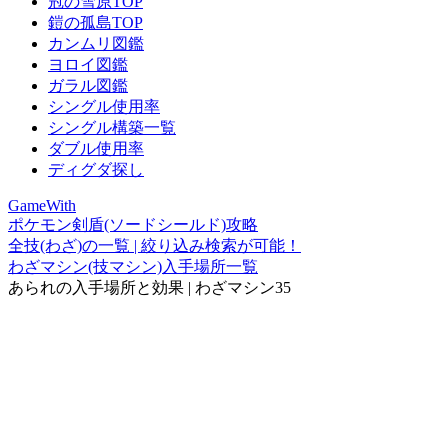
冠の雪原TOP
鎧の孤島TOP
カンムリ図鑑
ヨロイ図鑑
ガラル図鑑
シングル使用率
シングル構築一覧
ダブル使用率
ディグダ探し
GameWith
ポケモン剣盾(ソードシールド)攻略
全技(わざ)の一覧 | 絞り込み検索が可能！
わざマシン(技マシン)入手場所一覧
あられの入手場所と効果 | わざマシン35