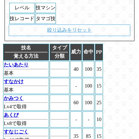
レベル
技マシン
技レコード
タマゴ技
絞り込みをリセット
技名
タイプ
威力
命中
PP
覚える方法
分類
たいあたり
40
100
35
基本
すなかけ
-
100
15
基本
かみつく
60
100
25
Lv4で取得
あくび
-
-
10
Lv8で取得
すなじごく
35
85
15