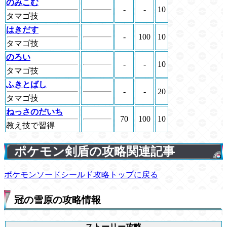
のみこむ
-
-
10
タマゴ技
はきだす
-
100
10
タマゴ技
のろい
-
-
10
タマゴ技
ふきとばし
-
-
20
タマゴ技
ねっさのだいち
70
100
10
教え技で習得
ポケモン剣盾の攻略関連記事
ポケモンソードシールド攻略トップに戻る
冠の雪原の攻略情報
ストーリー攻略