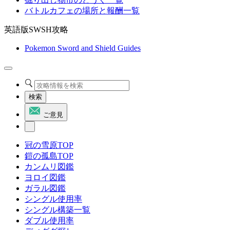
バトルカフェの場所と報酬一覧
英語版SWSH攻略
Pokemon Sword and Shield Guides
検索
ご意見
冠の雪原TOP
鎧の孤島TOP
カンムリ図鑑
ヨロイ図鑑
ガラル図鑑
シングル使用率
シングル構築一覧
ダブル使用率