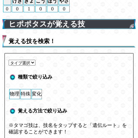
げき
ぎょ
こう
ぼう
やさ
0
0
1
0
0
0
ヒポポタスが覚える技
覚える技を検索！
種類で絞り込み
物理
特殊
変化
覚える方法で絞り込み
※タマゴ技は、技名をタップすると「遺伝ルート」を
確認することができます！