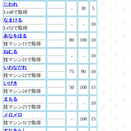
じわれ
-
30
5
Lv48で取得
なまける
-
-
10
Lv52で取得
あなをほる
80
100
10
技マシン15で取得
ねむる
-
-
10
技マシン21で取得
いわなだれ
75
90
10
技マシン22で取得
いびき
50
100
15
技マシン24で取得
まもる
-
-
10
技マシン25で取得
メロメロ
-
100
15
技マシン31で取得
すなあらし