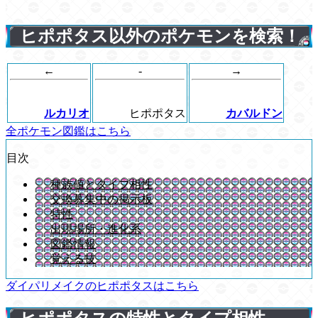
ヒポポタス以外のポケモンを検索！
←
-
→
ルカリオ
ヒポポタス
カバルドン
全ポケモン図鑑はこちら
目次
種族値とタイプ相性
交換募集中の掲示板
特性
出現場所・進化系
図鑑情報
覚える技
ダイパリメイクのヒポポタスはこちら