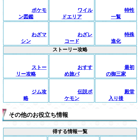
ポケモ
ワイル
特性
ン図鑑
ドエリア
一覧
わざマ
わざレ
特殊
シン
コード
進化
ストーリー攻略
ストー
おすす
最初
リー攻略
め旅パ
の御三家
ジム攻
伝説ポ
殿堂
略
ケモン
入り後
その他のお役立ち情報
得する情報一覧