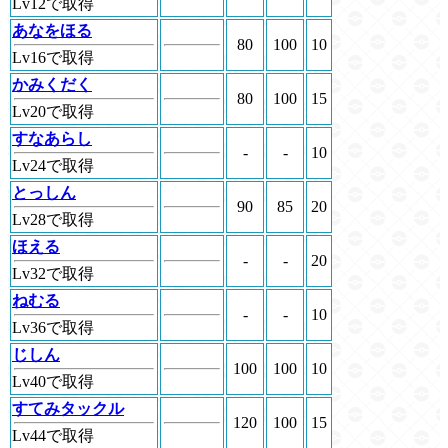
Lv12で取得
あなをほる
80
100
10
Lv16で取得
かみくだく
80
100
15
Lv20で取得
すなあらし
-
-
10
Lv24で取得
とっしん
90
85
20
Lv28で取得
ほえる
-
-
20
Lv32で取得
ねむる
-
-
10
Lv36で取得
じしん
100
100
10
Lv40で取得
すてみタックル
120
100
15
Lv44で取得