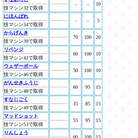
-
-
10
技マシン32で取得
にほんばれ
-
-
5
技マシン34で取得
からげんき
70
100
20
技マシン39で取得
リベンジ
60
100
10
技マシン42で取得
ウェザーボール
50
100
10
技マシン46で取得
がんせきふうじ
60
95
15
技マシン48で取得
すなじごく
35
85
15
技マシン49で取得
マッドショット
55
95
15
技マシン53で取得
りんしょう
60
100
15