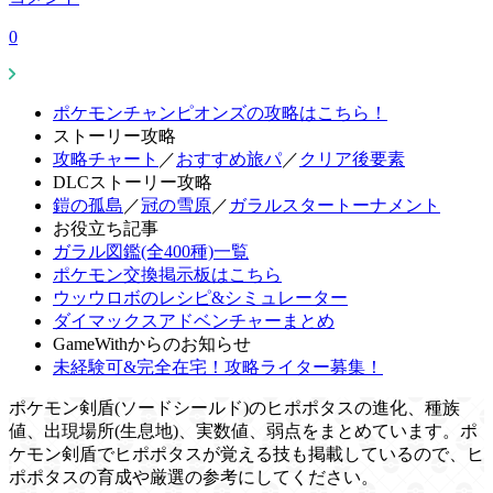
0
ポケモンチャンピオンズの攻略はこちら！
ストーリー攻略
攻略チャート
／
おすすめ旅パ
／
クリア後要素
DLCストーリー攻略
鎧の孤島
／
冠の雪原
／
ガラルスタートーナメント
お役立ち記事
ガラル図鑑(全400種)一覧
ポケモン交換掲示板はこちら
ウッウロボのレシピ&シミュレーター
ダイマックスアドベンチャーまとめ
GameWithからのお知らせ
未経験可&完全在宅！攻略ライター募集！
ポケモン剣盾(ソードシールド)のヒポポタスの進化、種族
値、出現場所(生息地)、実数値、弱点をまとめています。ポ
ケモン剣盾でヒポポタスが覚える技も掲載しているので、ヒ
ポポタスの育成や厳選の参考にしてください。