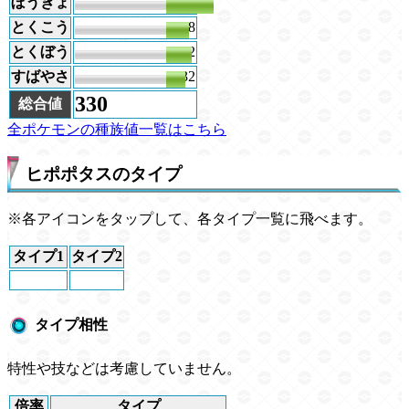
ぼうぎょ
78
とくこう
38
とくぼう
42
すばやさ
32
330
総合値
全ポケモンの種族値一覧はこちら
ヒポポタスのタイプ
※各アイコンをタップして、各タイプ一覧に飛べます。
タイプ1
タイプ2
タイプ相性
特性や技などは考慮していません。
倍率
タイプ