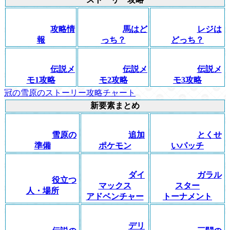
攻略情
馬はど
レジは
報
っち？
どっち？
伝説メ
伝説メ
伝説メ
モ1攻略
モ2攻略
モ3攻略
冠の雪原のストーリー攻略チャート
新要素まとめ
雪原の
追加
とくせ
準備
ポケモン
いパッチ
ダイ
ガラル
役立つ
マックス
スター
人・場所
アドベンチャー
トーナメント
デリ