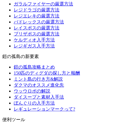
ガラルファイヤーの厳選方法
レジドラゴの厳選方法
レジエレキの厳選方法
バドレックスの厳選方法
レイスポスの厳選方法
ブリザポスの厳選方法
ケルディオ入手方法
レジギガス入手方法
鎧の孤島の新要素
鎧の孤島攻略まとめ
150匹のディグダの探し方と報酬
ミント島の行き方&解説
ダクマのオススメ進化先
ウッウロボの解説
ダイスープと素材入手法
ぼんぐりの入手方法
レギュレーションマークって?
便利ツール