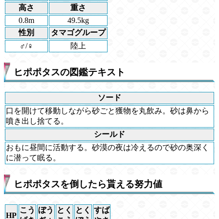
高さ
重さ
0.8m
49.5kg
性別
タマゴグループ
♂/♀
陸上
ヒポポタスの図鑑テキスト
ソード
口を開けて移動しながら砂ごと獲物を丸飲み。砂は鼻から
噴き出し捨てる。
シールド
おもに昼間に活動する。砂漠の夜は冷えるので砂の奥深く
に潜って眠る。
ヒポポタスを倒したら貰える努力値
こう
ぼう
とく
とく
すば
HP