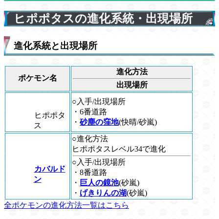
ヒポポタスの進化系統・出現場所
進化系統と出現場所
進化方法
ポケモン名
出現場所
○入手/出現場所
・6番道路
ヒポポタ
・
砂塵の窪地
(快晴/砂嵐)
ス
○進化方法
ヒポポタスレベル34で進化
○入手/出現場所
カバルド
・8番道路
ン
・
巨人の鏡池
(砂嵐)
・
げきりんの湖
(砂嵐)
全ポケモンの進化方法一覧はこちら