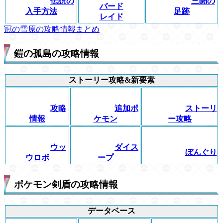
伝説の
三闘の
バード
入手方法
足跡
レイド
冠の雪原の攻略情報まとめ
鎧の孤島の攻略情報
ストーリー攻略&新要素
攻略
追加ポ
ストーリ
情報
ケモン
ー攻略
ウッ
ダイス
ぼんぐり
ウロボ
ープ
ポケモン剣盾の攻略情報
データベース