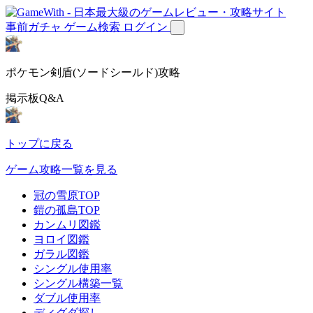
事前ガチャ
ゲーム検索
ログイン
ポケモン剣盾(ソードシールド)攻略
掲示板Q&A
トップに戻る
ゲーム攻略一覧を見る
冠の雪原TOP
鎧の孤島TOP
カンムリ図鑑
ヨロイ図鑑
ガラル図鑑
シングル使用率
シングル構築一覧
ダブル使用率
ディグダ探し