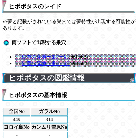
ヒポポタスのレイド
※夢と記載がされている巣穴では夢特性が出現する可能性が
あります。
両ソフトで出現する巣穴
砂塵の窪地ー巣Fー細
(★1,★2)
砂塵の窪地ー巣Hー細
(★1,★2)
ヒポポタスの図鑑情報
ヒポポタスの基本情報
全国No
ガラルNo
449
314
ヨロイ島No
カンムリ雪原No
-
-