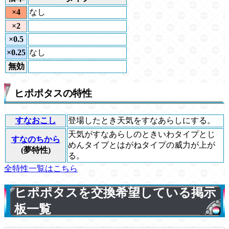
×4
なし
×2
×0.5
×0.25
なし
無効
ヒポポタスの特性
すなおこし
登場したとき天気をすなあらしにする。
天気がすなあらしのときいわタイプとじ
すなのちから
めんタイプとはがねタイプの威力が上が
(夢特性)
る。
全特性一覧はこちら
ヒポポタスを交換希望している掲示
板一覧