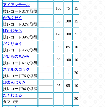
アイアンテール
100
75
15
技レコード31で取得
かみくだく
80
100
15
技レコード32で取得
ばかぢから
120
100
5
技レコード39で取得
だくりゅう
90
85
10
技レコード45で取得
だいちのちから
90
100
10
技レコード67で取得
ステルスロック
-
-
20
技レコード76で取得
10まんばりき
95
95
10
技レコード94で取得
たくわえる
-
-
20
タマゴ技