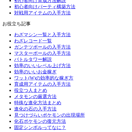
初心者向け育成方法解説
初心者向けパーティ構築方法
対戦用アイテムの入手方法
お役立ち記事
わざマシン一覧と入手方法
わざレコード一覧
ガンテツボールの入手方法
マスターボールの入手方法
バトルタワー解説
効率のいいレベル上げ方法
効率のいいお金稼ぎ
ワット(W)の効率的な稼ぎ方
育成用アイテムの入手方法
役立つ人まとめ
メタモンの厳選方法
特殊な進化方法まとめ
進化の石の入手方法
見つけづらいポケモンの出現場所
化石ポケモンの復元方法
固定シンボルってなに？