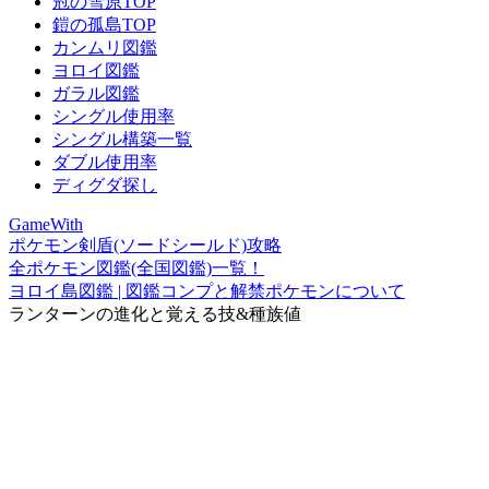
冠の雪原TOP
鎧の孤島TOP
カンムリ図鑑
ヨロイ図鑑
ガラル図鑑
シングル使用率
シングル構築一覧
ダブル使用率
ディグダ探し
GameWith
ポケモン剣盾(ソードシールド)攻略
全ポケモン図鑑(全国図鑑)一覧！
ヨロイ島図鑑 | 図鑑コンプと解禁ポケモンについて
ランターンの進化と覚える技&種族値