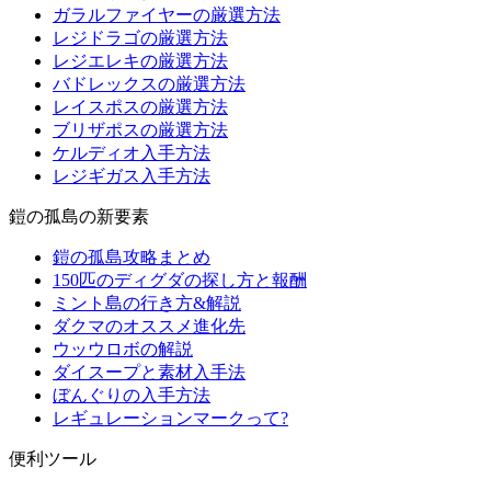
ガラルファイヤーの厳選方法
レジドラゴの厳選方法
レジエレキの厳選方法
バドレックスの厳選方法
レイスポスの厳選方法
ブリザポスの厳選方法
ケルディオ入手方法
レジギガス入手方法
鎧の孤島の新要素
鎧の孤島攻略まとめ
150匹のディグダの探し方と報酬
ミント島の行き方&解説
ダクマのオススメ進化先
ウッウロボの解説
ダイスープと素材入手法
ぼんぐりの入手方法
レギュレーションマークって?
便利ツール