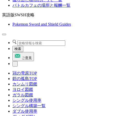
バトルカフェの場所と報酬一覧
英語版SWSH攻略
Pokemon Sword and Shield Guides
検索
ご意見
冠の雪原TOP
鎧の孤島TOP
カンムリ図鑑
ヨロイ図鑑
ガラル図鑑
シングル使用率
シングル構築一覧
ダブル使用率