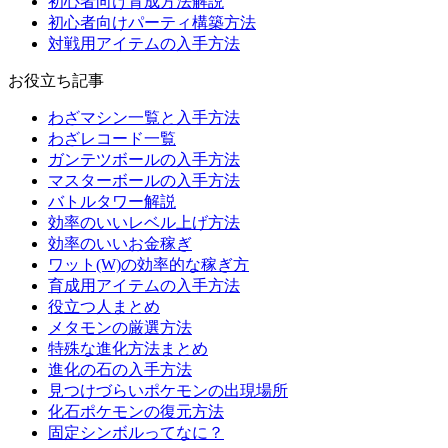
初心者向け育成方法解説
初心者向けパーティ構築方法
対戦用アイテムの入手方法
お役立ち記事
わざマシン一覧と入手方法
わざレコード一覧
ガンテツボールの入手方法
マスターボールの入手方法
バトルタワー解説
効率のいいレベル上げ方法
効率のいいお金稼ぎ
ワット(W)の効率的な稼ぎ方
育成用アイテムの入手方法
役立つ人まとめ
メタモンの厳選方法
特殊な進化方法まとめ
進化の石の入手方法
見つけづらいポケモンの出現場所
化石ポケモンの復元方法
固定シンボルってなに？