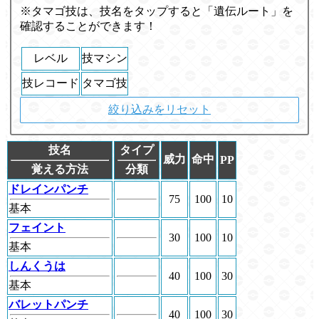
※タマゴ技は、技名をタップすると「遺伝ルート」を
確認することができます！
レベル
技マシン
技レコード
タマゴ技
絞り込みをリセット
技名
タイプ
威力
命中
PP
覚える方法
分類
ドレインパンチ
75
100
10
基本
フェイント
30
100
10
基本
しんくうは
40
100
30
基本
バレットパンチ
40
100
30