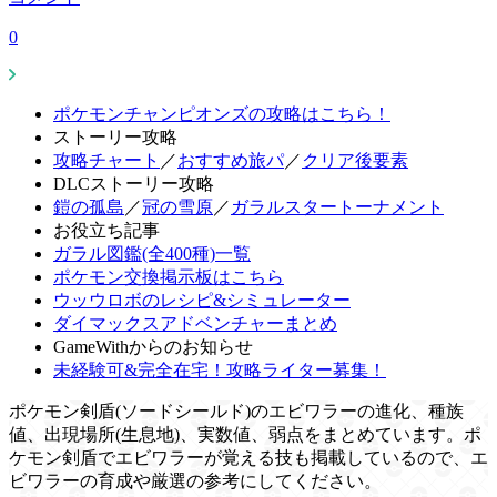
0
ポケモンチャンピオンズの攻略はこちら！
ストーリー攻略
攻略チャート
／
おすすめ旅パ
／
クリア後要素
DLCストーリー攻略
鎧の孤島
／
冠の雪原
／
ガラルスタートーナメント
お役立ち記事
ガラル図鑑(全400種)一覧
ポケモン交換掲示板はこちら
ウッウロボのレシピ&シミュレーター
ダイマックスアドベンチャーまとめ
GameWithからのお知らせ
未経験可&完全在宅！攻略ライター募集！
ポケモン剣盾(ソードシールド)のエビワラーの進化、種族
値、出現場所(生息地)、実数値、弱点をまとめています。ポ
ケモン剣盾でエビワラーが覚える技も掲載しているので、エ
ビワラーの育成や厳選の参考にしてください。