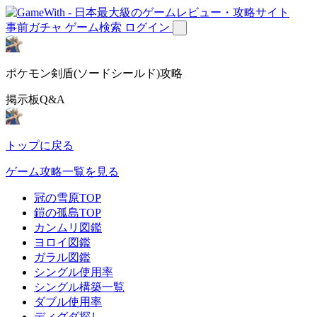
事前ガチャ
ゲーム検索
ログイン
ポケモン剣盾(ソードシールド)攻略
掲示板Q&A
トップに戻る
ゲーム攻略一覧を見る
冠の雪原TOP
鎧の孤島TOP
カンムリ図鑑
ヨロイ図鑑
ガラル図鑑
シングル使用率
シングル構築一覧
ダブル使用率
ディグダ探し