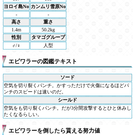
ヨロイ島No
カンムリ雪原No
-
-
高さ
重さ
1.4m
50.2kg
性別
タマゴグループ
♂/♀
人型
エビワラーの図鑑テキスト
ソード
空気を切り裂くパンチ。かすっただけで火傷になるほどパ
ンチのスピードは速いのだ。
シールド
空気をも切り裂くパンチ。だが3分間攻撃するとひと休みし
たくなるらしい。
エビワラーを倒したら貰える努力値