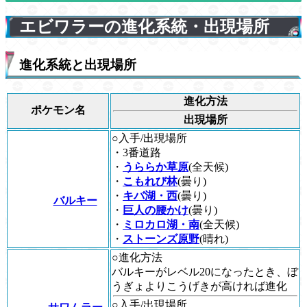
エビワラーの進化系統・出現場所
進化系統と出現場所
進化方法
ポケモン名
出現場所
○入手/出現場所
・3番道路
・
うららか草原
(全天候)
・
こもれび林
(曇り)
・
キバ湖・西
(曇り)
バルキー
・
巨人の腰かけ
(曇り)
・
ミロカロ湖・南
(全天候)
・
ストーンズ原野
(晴れ)
○進化方法
バルキーがレベル20になったとき、ぼ
うぎょよりこうげきが高ければ進化
○入手/出現場所