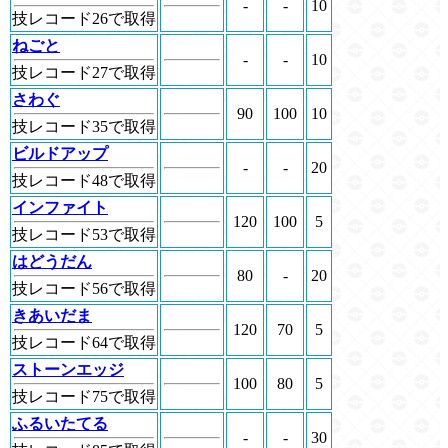
-
-
10
技レコード26で取得
ねごと
-
-
10
技レコード27で取得
さわぐ
90
100
10
技レコード35で取得
ビルドアップ
-
-
20
技レコード48で取得
インファイト
120
100
5
技レコード53で取得
はどうだん
80
-
20
技レコード56で取得
きあいだま
120
70
5
技レコード64で取得
ストーンエッジ
100
80
5
技レコード75で取得
ふるいたてる
-
-
30