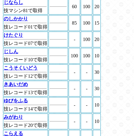
じならし
60
100
20
技マシン81で取得
のしかかり
85
100
15
技レコード01で取得
けたぐり
-
100
20
技レコード07で取得
じしん
100
100
10
技レコード10で取得
こうそくいどう
-
-
30
技レコード12で取得
きあいだめ
-
-
30
技レコード13で取得
ゆびをふる
-
-
10
技レコード14で取得
みがわり
-
-
10
技レコード20で取得
こらえる