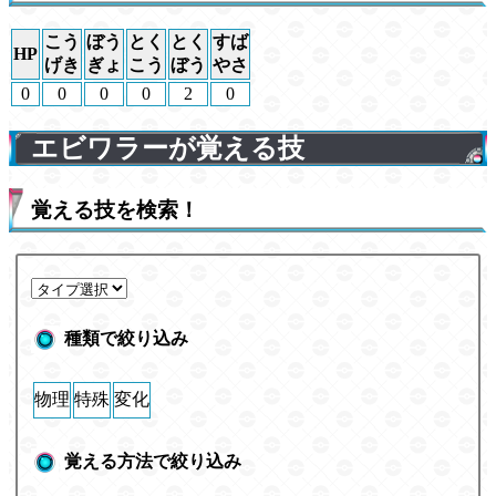
こう
ぼう
とく
とく
すば
HP
げき
ぎょ
こう
ぼう
やさ
0
0
0
0
2
0
エビワラーが覚える技
覚える技を検索！
種類で絞り込み
物理
特殊
変化
覚える方法で絞り込み