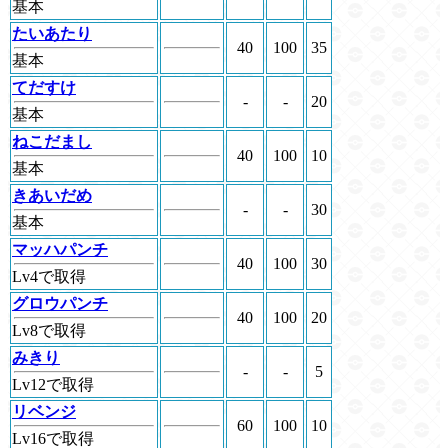
基本
たいあたり
40
100
35
基本
てだすけ
-
-
20
基本
ねこだまし
40
100
10
基本
きあいだめ
-
-
30
基本
マッハパンチ
40
100
30
Lv4で取得
グロウパンチ
40
100
20
Lv8で取得
みきり
-
-
5
Lv12で取得
リベンジ
60
100
10
Lv16で取得