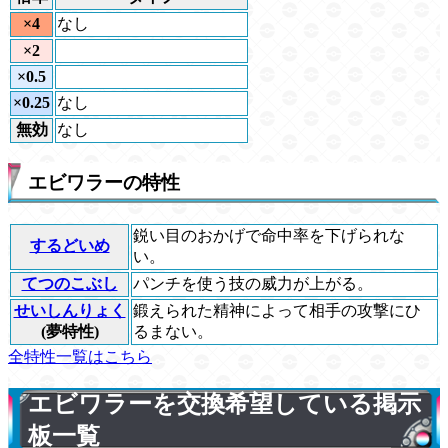
×4
なし
×2
×0.5
×0.25
なし
無効
なし
エビワラーの特性
鋭い目のおかげで命中率を下げられな
するどいめ
い。
てつのこぶし
パンチを使う技の威力が上がる。
せいしんりょく
鍛えられた精神によって相手の攻撃にひ
(夢特性)
るまない。
全特性一覧はこちら
エビワラーを交換希望している掲示
板一覧