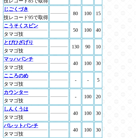
技レコード85で取得
じごくづき
80
100
15
技レコード95で取得
こうそくスピン
50
100
40
タマゴ技
とびひざげり
130
90
10
タマゴ技
マッハパンチ
40
100
30
タマゴ技
こころのめ
-
-
5
タマゴ技
カウンター
-
100
20
タマゴ技
しんくうは
40
100
30
タマゴ技
バレットパンチ
40
100
30
タマゴ技