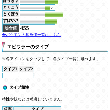
ぼうぎょ
79
とくこう
35
とくぼう
110
すばやさ
76
455
総合値
全ポケモンの種族値一覧はこちら
エビワラーのタイプ
※各アイコンをタップして、各タイプ一覧に飛べます。
タイプ1
タイプ2
タイプ相性
特性や技などは考慮していません。
倍率
タイプ