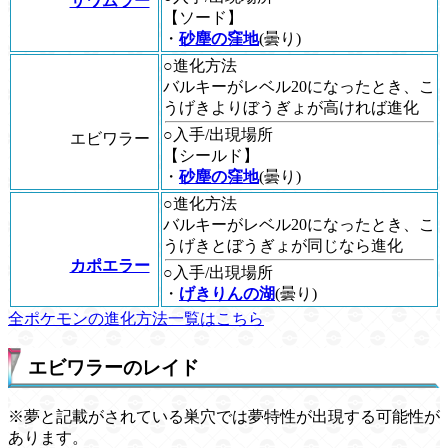
サワムラー
【ソード】
・
砂塵の窪地
(曇り)
○進化方法
バルキーがレベル20になったとき、こ
うげきよりぼうぎょが高ければ進化
○入手/出現場所
エビワラー
【シールド】
・
砂塵の窪地
(曇り)
○進化方法
バルキーがレベル20になったとき、こ
うげきとぼうぎょが同じなら進化
カポエラー
○入手/出現場所
・
げきりんの湖
(曇り)
全ポケモンの進化方法一覧はこちら
エビワラーのレイド
※夢と記載がされている巣穴では夢特性が出現する可能性が
あります。