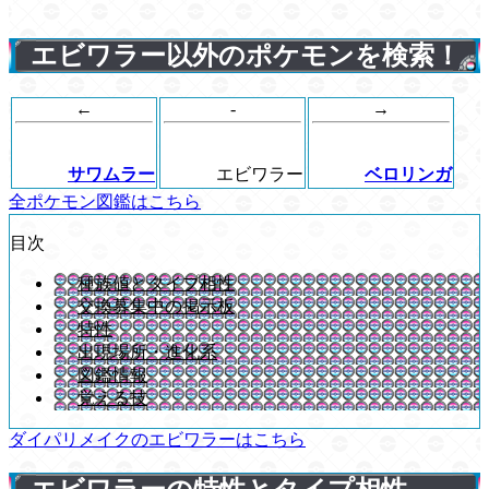
エビワラー以外のポケモンを検索！
←
-
→
サワムラー
エビワラー
ベロリンガ
全ポケモン図鑑はこちら
目次
種族値とタイプ相性
交換募集中の掲示板
特性
出現場所・進化系
図鑑情報
覚える技
ダイパリメイクのエビワラーはこちら