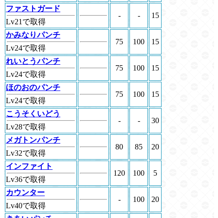
ファストガード
-
-
15
Lv21で取得
かみなりパンチ
75
100
15
Lv24で取得
れいとうパンチ
75
100
15
Lv24で取得
ほのおのパンチ
75
100
15
Lv24で取得
こうそくいどう
-
-
30
Lv28で取得
メガトンパンチ
80
85
20
Lv32で取得
インファイト
120
100
5
Lv36で取得
カウンター
-
100
20
Lv40で取得