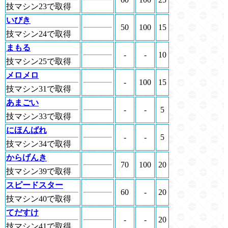
技マシン23で取得
いびき
50
100
15
技マシン24で取得
まもる
-
-
10
技マシン25で取得
メロメロ
-
100
15
技マシン31で取得
あまごい
-
-
5
技マシン33で取得
にほんばれ
-
-
5
技マシン34で取得
からげんき
70
100
20
技マシン39で取得
スピードスター
60
-
20
技マシン40で取得
てだすけ
-
-
20
技マシン41で取得