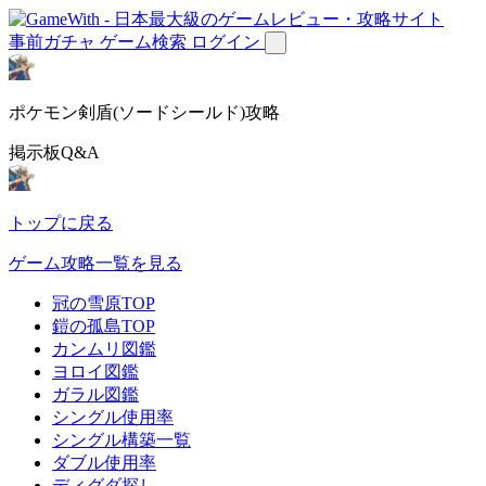
事前ガチャ
ゲーム検索
ログイン
ポケモン剣盾(ソードシールド)攻略
掲示板Q&A
トップに戻る
ゲーム攻略一覧を見る
冠の雪原TOP
鎧の孤島TOP
カンムリ図鑑
ヨロイ図鑑
ガラル図鑑
シングル使用率
シングル構築一覧
ダブル使用率
ディグダ探し