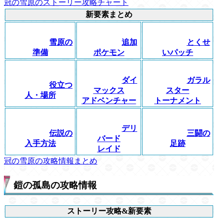
冠の雪原のストーリー攻略チャート
新要素まとめ
雪原の
追加
とくせ
準備
ポケモン
いパッチ
ダイ
ガラル
役立つ
マックス
スター
人・場所
アドベンチャー
トーナメント
デリ
伝説の
三闘の
バード
入手方法
足跡
レイド
冠の雪原の攻略情報まとめ
鎧の孤島の攻略情報
ストーリー攻略&新要素