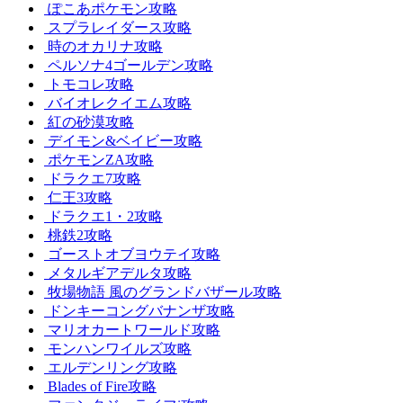
ぽこあポケモン攻略
スプラレイダース攻略
時のオカリナ攻略
ペルソナ4ゴールデン攻略
トモコレ攻略
バイオレクイエム攻略
紅の砂漠攻略
デイモン&ベイビー攻略
ポケモンZA攻略
ドラクエ7攻略
仁王3攻略
ドラクエ1・2攻略
桃鉄2攻略
ゴーストオブヨウテイ攻略
メタルギアデルタ攻略
牧場物語 風のグランドバザール攻略
ドンキーコングバナンザ攻略
マリオカートワールド攻略
モンハンワイルズ攻略
エルデンリング攻略
Blades of Fire攻略