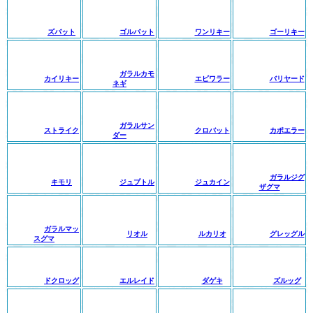
ズバット
ゴルバット
ワンリキー
ゴーリキー
ガラルカモ
カイリキー
エビワラー
バリヤード
ネギ
ガラルサン
ストライク
クロバット
カポエラー
ダー
ガラルジグ
キモリ
ジュプトル
ジュカイン
ザグマ
ガラルマッ
リオル
ルカリオ
グレッグル
スグマ
ドクロッグ
エルレイド
ダゲキ
ズルッグ