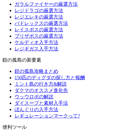
ガラルファイヤーの厳選方法
レジドラゴの厳選方法
レジエレキの厳選方法
バドレックスの厳選方法
レイスポスの厳選方法
ブリザポスの厳選方法
ケルディオ入手方法
レジギガス入手方法
鎧の孤島の新要素
鎧の孤島攻略まとめ
150匹のディグダの探し方と報酬
ミント島の行き方&解説
ダクマのオススメ進化先
ウッウロボの解説
ダイスープと素材入手法
ぼんぐりの入手方法
レギュレーションマークって?
便利ツール