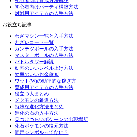
初心者向け育成方法解説
初心者向けパーティ構築方法
対戦用アイテムの入手方法
お役立ち記事
わざマシン一覧と入手方法
わざレコード一覧
ガンテツボールの入手方法
マスターボールの入手方法
バトルタワー解説
効率のいいレベル上げ方法
効率のいいお金稼ぎ
ワット(W)の効率的な稼ぎ方
育成用アイテムの入手方法
役立つ人まとめ
メタモンの厳選方法
特殊な進化方法まとめ
進化の石の入手方法
見つけづらいポケモンの出現場所
化石ポケモンの復元方法
固定シンボルってなに？