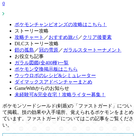
0
ポケモンチャンピオンズの攻略はこちら！
ストーリー攻略
攻略チャート
／
おすすめ旅パ
／
クリア後要素
DLCストーリー攻略
鎧の孤島
／
冠の雪原
／
ガラルスタートーナメント
お役立ち記事
ガラル図鑑(全400種)一覧
ポケモン交換掲示板はこちら
ウッウロボのレシピ&シミュレーター
ダイマックスアドベンチャーまとめ
GameWithからのお知らせ
未経験可&完全在宅！攻略ライター募集！
ポケモンソードシールド(剣盾)の「ファストガード」につい
て掲載。技の効果や入手場所、覚えられるポケモンをまとめ
ています。ファストガードについてはこの記事をご覧くださ
い。