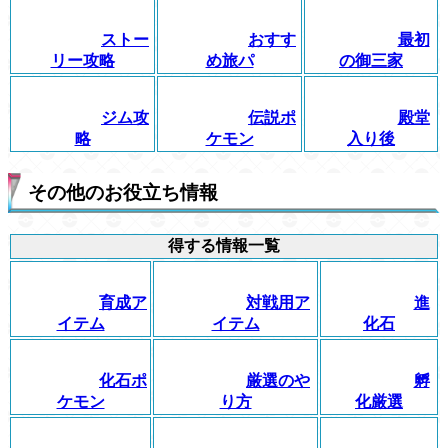
ストー
おすす
最初
リー攻略
め旅パ
の御三家
ジム攻
伝説ポ
殿堂
略
ケモン
入り後
その他のお役立ち情報
得する情報一覧
育成ア
対戦用ア
進
イテム
イテム
化石
化石ポ
厳選のや
孵
ケモン
り方
化厳選