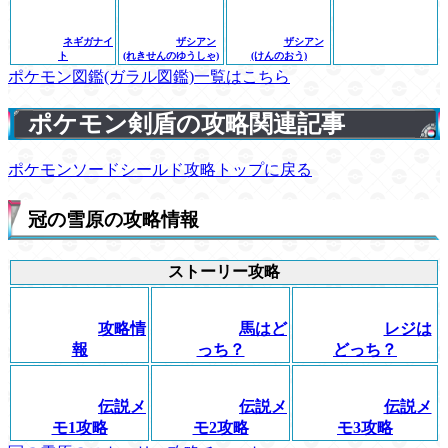
ネギガナイ
ザシアン
ザシアン
ト
(れきせんのゆうしゃ)
(けんのおう)
ポケモン図鑑(ガラル図鑑)一覧はこちら
ポケモン剣盾の攻略関連記事
ポケモンソードシールド攻略トップに戻る
冠の雪原の攻略情報
ストーリー攻略
攻略情
馬はど
レジは
報
っち？
どっち？
伝説メ
伝説メ
伝説メ
モ1攻略
モ2攻略
モ3攻略