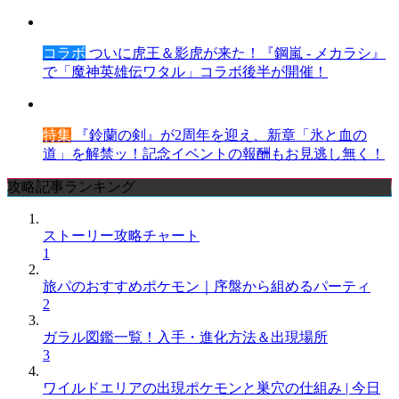
コラボ
ついに虎王＆影虎が来た！『鋼嵐 - メカラシ』
で「魔神英雄伝ワタル」コラボ後半が開催！
特集
『鈴蘭の剣』が2周年を迎え、新章「氷と血の
道」を解禁ッ！記念イベントの報酬もお見逃し無く！
攻略記事ランキング
ストーリー攻略チャート
1
旅パのおすすめポケモン｜序盤から組めるパーティ
2
ガラル図鑑一覧！入手・進化方法＆出現場所
3
ワイルドエリアの出現ポケモンと巣穴の仕組み | 今日