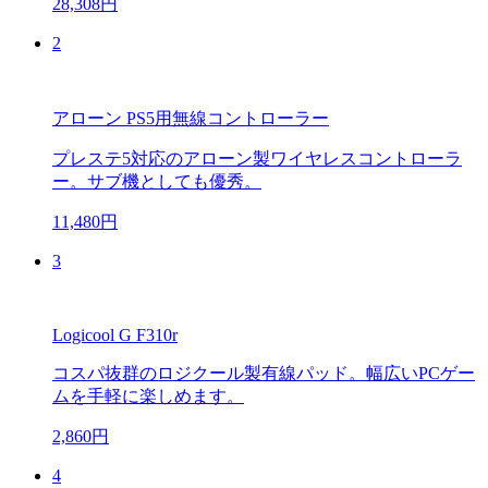
28,308円
2
アローン PS5用無線コントローラー
プレステ5対応のアローン製ワイヤレスコントローラ
ー。サブ機としても優秀。
11,480円
3
Logicool G F310r
コスパ抜群のロジクール製有線パッド。幅広いPCゲー
ムを手軽に楽しめます。
2,860円
4