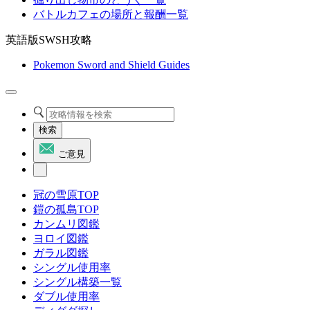
バトルカフェの場所と報酬一覧
英語版SWSH攻略
Pokemon Sword and Shield Guides
検索
ご意見
冠の雪原TOP
鎧の孤島TOP
カンムリ図鑑
ヨロイ図鑑
ガラル図鑑
シングル使用率
シングル構築一覧
ダブル使用率