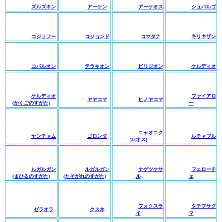
ズルズキン
アーケン
アーケオス
シュバルゴ
コジョフー
コジョンド
コマタナ
キリキザン
コバルオン
テラキオン
ビリジオン
ケルディオ
ケルディオ
ファイアロ
ヤヤコマ
ヒノヤコマ
(かくごのすがた)
ー
ニャオニク
ヤンチャム
ゴロンダ
ルチャブル
ス(オス)
ルガルガン
ルガルガン
ナゲツケサ
フェローチ
(まひるのすがた)
(たそがれのすがた)
ル
ェ
フォクスラ
タチフサグ
ゼラオラ
クスネ
イ
マ