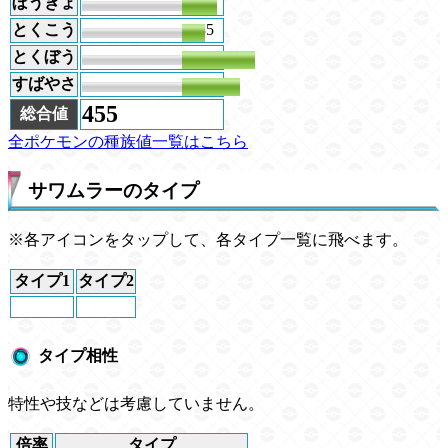
ぼうぎょ
53
とくこう
35
とくぼう
110
すばやさ
87
455
総合値
全ポケモンの種族値一覧はこちら
サワムラーのタイプ
※各アイコンをタップして、各タイプ一覧に飛べます。
タイプ1
タイプ2
タイプ相性
特性や技などは考慮していません。
倍率
タイプ