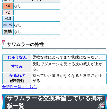
×4
なし
×2
×0.5
×0.25
なし
無効
なし
サワムラーの特性
じゅうなん
柔軟な体によってまひ状態にならない。
反動でダメージを受ける技の威力が上が
すてみ
る。
かるわざ
持っていた道具がなくなると素早さが上
(夢特性)
がる。
全特性一覧はこちら
サワムラーを交換希望している掲示
板一覧