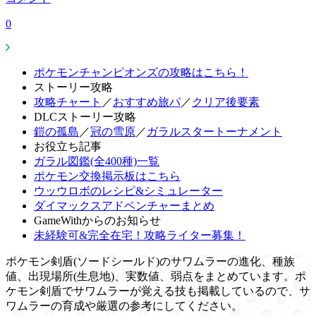
0
ポケモンチャンピオンズの攻略はこちら！
ストーリー攻略
攻略チャート
／
おすすめ旅パ
／
クリア後要素
DLCストーリー攻略
鎧の孤島
／
冠の雪原
／
ガラルスタートーナメント
お役立ち記事
ガラル図鑑(全400種)一覧
ポケモン交換掲示板はこちら
ウッウロボのレシピ&シミュレーター
ダイマックスアドベンチャーまとめ
GameWithからのお知らせ
未経験可&完全在宅！攻略ライター募集！
ポケモン剣盾(ソードシールド)のサワムラーの進化、種族
値、出現場所(生息地)、実数値、弱点をまとめています。ポ
ケモン剣盾でサワムラーが覚える技も掲載しているので、サ
ワムラーの育成や厳選の参考にしてください。