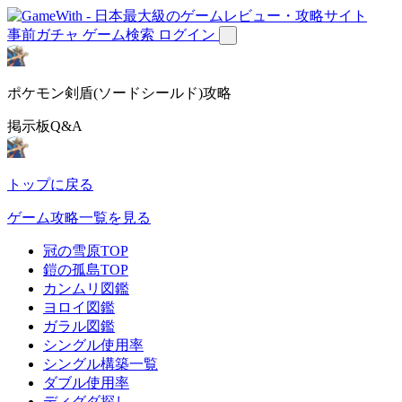
事前ガチャ
ゲーム検索
ログイン
ポケモン剣盾(ソードシールド)攻略
掲示板Q&A
トップに戻る
ゲーム攻略一覧を見る
冠の雪原TOP
鎧の孤島TOP
カンムリ図鑑
ヨロイ図鑑
ガラル図鑑
シングル使用率
シングル構築一覧
ダブル使用率
ディグダ探し