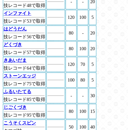
-
-
20
技レコード48で取得
インファイト
120
100
5
技レコード53で取得
はどうだん
80
-
20
技レコード56で取得
どくづき
80
100
20
技レコード57で取得
きあいだま
120
70
5
技レコード64で取得
ストーンエッジ
100
80
5
技レコード75で取得
ふるいたてる
-
-
30
技レコード85で取得
じごくづき
80
100
15
技レコード95で取得
こうそくスピン
50
100
40