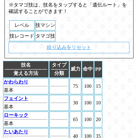
※タマゴ技は、技名をタップすると「遺伝ルート」を
確認することができます！
レベル
技マシン
技レコード
タマゴ技
絞り込みをリセット
技名
タイプ
威力
命中
PP
覚える方法
分類
かわらわり
75
100
15
基本
フェイント
30
100
10
基本
ローキック
65
100
20
基本
たいあたり
40
100
35