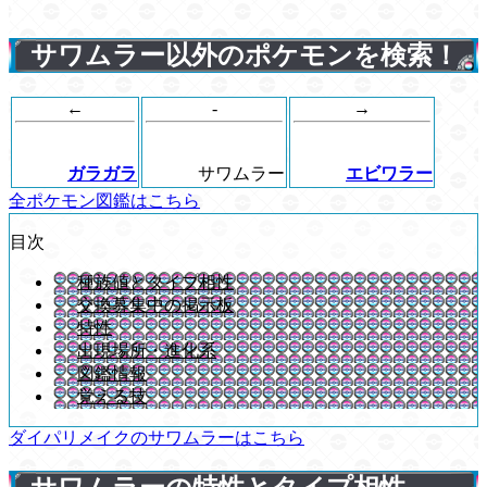
サワムラー以外のポケモンを検索！
←
-
→
ガラガラ
サワムラー
エビワラー
全ポケモン図鑑はこちら
目次
種族値とタイプ相性
交換募集中の掲示板
特性
出現場所・進化系
図鑑情報
覚える技
ダイパリメイクのサワムラーはこちら