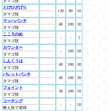
タマゴ技
とびひざげり
130
90
10
タマゴ技
マッハパンチ
40
100
30
タマゴ技
こころのめ
-
-
5
タマゴ技
カウンター
-
100
20
タマゴ技
しんくうは
40
100
30
タマゴ技
バレットパンチ
40
100
30
タマゴ技
フェイント
30
100
10
タマゴ技
コーチング
-
-
10
教え技で習得