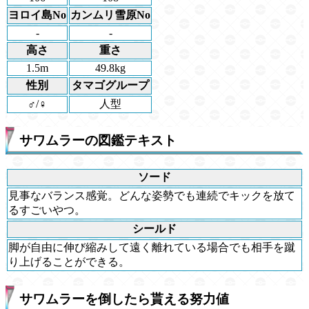
ヨロイ島No
カンムリ雪原No
-
-
高さ
重さ
1.5m
49.8kg
性別
タマゴグループ
♂/♀
人型
サワムラーの図鑑テキスト
ソード
見事なバランス感覚。どんな姿勢でも連続でキックを放て
るすごいやつ。
シールド
脚が自由に伸び縮みして遠く離れている場合でも相手を蹴
り上げることができる。
サワムラーを倒したら貰える努力値