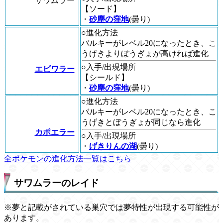
サワムラー
【ソード】
・
砂塵の窪地
(曇り)
○進化方法
バルキーがレベル20になったとき、こ
うげきよりぼうぎょが高ければ進化
○入手/出現場所
エビワラー
【シールド】
・
砂塵の窪地
(曇り)
○進化方法
バルキーがレベル20になったとき、こ
うげきとぼうぎょが同じなら進化
カポエラー
○入手/出現場所
・
げきりんの湖
(曇り)
全ポケモンの進化方法一覧はこちら
サワムラーのレイド
※夢と記載がされている巣穴では夢特性が出現する可能性が
あります。