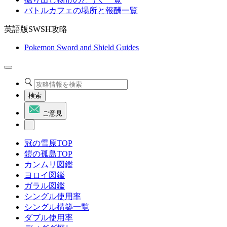
バトルカフェの場所と報酬一覧
英語版SWSH攻略
Pokemon Sword and Shield Guides
検索
ご意見
冠の雪原TOP
鎧の孤島TOP
カンムリ図鑑
ヨロイ図鑑
ガラル図鑑
シングル使用率
シングル構築一覧
ダブル使用率