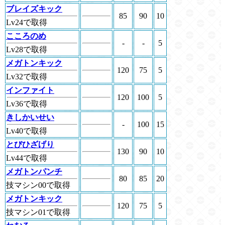
ブレイズキック
85
90
10
Lv24で取得
こころのめ
-
-
5
Lv28で取得
メガトンキック
120
75
5
Lv32で取得
インファイト
120
100
5
Lv36で取得
きしかいせい
-
100
15
Lv40で取得
とびひざげり
130
90
10
Lv44で取得
メガトンパンチ
80
85
20
技マシン00で取得
メガトンキック
120
75
5
技マシン01で取得