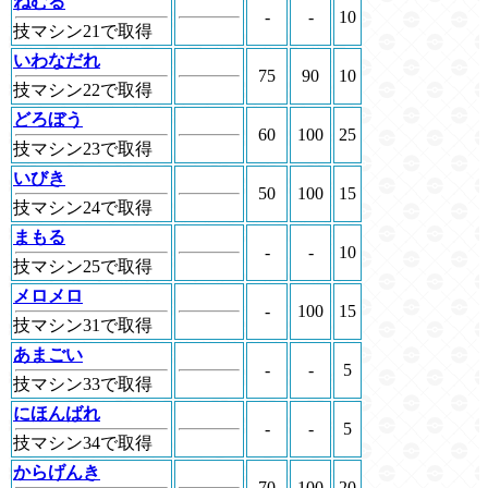
ねむる
-
-
10
技マシン21で取得
いわなだれ
75
90
10
技マシン22で取得
どろぼう
60
100
25
技マシン23で取得
いびき
50
100
15
技マシン24で取得
まもる
-
-
10
技マシン25で取得
メロメロ
-
100
15
技マシン31で取得
あまごい
-
-
5
技マシン33で取得
にほんばれ
-
-
5
技マシン34で取得
からげんき
70
100
20