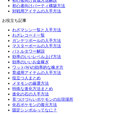
初心者向け育成方法解説
初心者向けパーティ構築方法
対戦用アイテムの入手方法
お役立ち記事
わざマシン一覧と入手方法
わざレコード一覧
ガンテツボールの入手方法
マスターボールの入手方法
バトルタワー解説
効率のいいレベル上げ方法
効率のいいお金稼ぎ
ワット(W)の効率的な稼ぎ方
育成用アイテムの入手方法
役立つ人まとめ
メタモンの厳選方法
特殊な進化方法まとめ
進化の石の入手方法
見つけづらいポケモンの出現場所
化石ポケモンの復元方法
固定シンボルってなに？