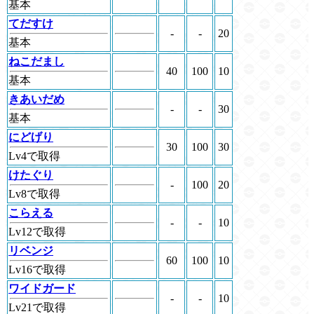
基本
てだすけ
-
-
20
基本
ねこだまし
40
100
10
基本
きあいだめ
-
-
30
基本
にどげり
30
100
30
Lv4で取得
けたぐり
-
100
20
Lv8で取得
こらえる
-
-
10
Lv12で取得
リベンジ
60
100
10
Lv16で取得
ワイドガード
-
-
10
Lv21で取得