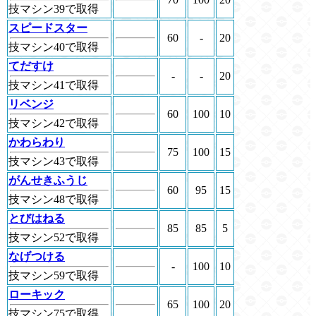
技マシン39で取得
スピードスター
60
-
20
技マシン40で取得
てだすけ
-
-
20
技マシン41で取得
リベンジ
60
100
10
技マシン42で取得
かわらわり
75
100
15
技マシン43で取得
がんせきふうじ
60
95
15
技マシン48で取得
とびはねる
85
85
5
技マシン52で取得
なげつける
-
100
10
技マシン59で取得
ローキック
65
100
20
技マシン75で取得