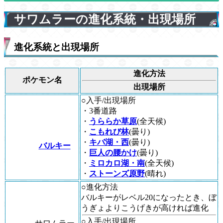
サワムラーの進化系統・出現場所
進化系統と出現場所
進化方法
ポケモン名
出現場所
○入手/出現場所
・3番道路
・
うららか草原
(全天候)
・
こもれび林
(曇り)
・
キバ湖・西
(曇り)
バルキー
・
巨人の腰かけ
(曇り)
・
ミロカロ湖・南
(全天候)
・
ストーンズ原野
(晴れ)
○進化方法
バルキーがレベル20になったとき、ぼ
うぎょよりこうげきが高ければ進化
○入手/出現場所