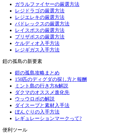
ガラルファイヤーの厳選方法
レジドラゴの厳選方法
レジエレキの厳選方法
バドレックスの厳選方法
レイスポスの厳選方法
ブリザポスの厳選方法
ケルディオ入手方法
レジギガス入手方法
鎧の孤島の新要素
鎧の孤島攻略まとめ
150匹のディグダの探し方と報酬
ミント島の行き方&解説
ダクマのオススメ進化先
ウッウロボの解説
ダイスープと素材入手法
ぼんぐりの入手方法
レギュレーションマークって?
便利ツール