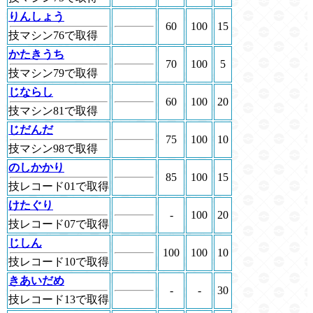
りんしょう
60
100
15
技マシン76で取得
かたきうち
70
100
5
技マシン79で取得
じならし
60
100
20
技マシン81で取得
じだんだ
75
100
10
技マシン98で取得
のしかかり
85
100
15
技レコード01で取得
けたぐり
-
100
20
技レコード07で取得
じしん
100
100
10
技レコード10で取得
きあいだめ
-
-
30
技レコード13で取得