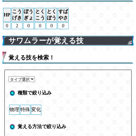
こう
ぼう
とく
とく
すば
HP
げき
ぎょ
こう
ぼう
やさ
0
2
0
0
0
0
サワムラーが覚える技
覚える技を検索！
種類で絞り込み
物理
特殊
変化
覚える方法で絞り込み