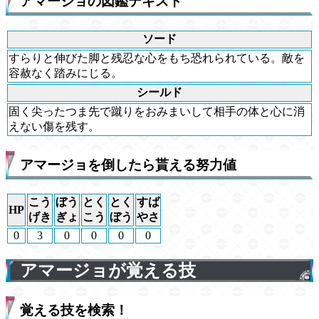
アマージョの図鑑テキスト
ソード
すらりと伸びた脚と残忍な心をもち恐れられている。敵を
容赦なく踏みにじる。
シールド
固く尖ったつま先で蹴りをおみまいして相手の体と心に消
えない傷を残す。
アマージョを倒したら貰える努力値
こう
ぼう
とく
とく
すば
HP
げき
ぎょ
こう
ぼう
やさ
0
3
0
0
0
0
アマージョが覚える技
覚える技を検索！