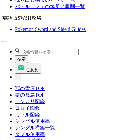
バトルカフェの場所と報酬一覧
英語版SWSH攻略
Pokemon Sword and Shield Guides
検索
ご意見
冠の雪原TOP
鎧の孤島TOP
カンムリ図鑑
ヨロイ図鑑
ガラル図鑑
シングル使用率
シングル構築一覧
ダブル使用率