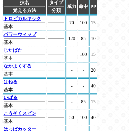
技名
タイプ
威力
命中
PP
覚える方法
分類
トロピカルキック
70
100
15
基本
パワーウィップ
120
85
10
基本
じたばた
-
100
15
基本
なかよくする
-
-
20
基本
はねる
-
-
40
基本
いばる
-
85
15
基本
こうそくスピン
50
100
40
基本
はっぱカッター