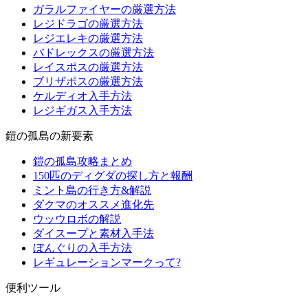
ガラルファイヤーの厳選方法
レジドラゴの厳選方法
レジエレキの厳選方法
バドレックスの厳選方法
レイスポスの厳選方法
ブリザポスの厳選方法
ケルディオ入手方法
レジギガス入手方法
鎧の孤島の新要素
鎧の孤島攻略まとめ
150匹のディグダの探し方と報酬
ミント島の行き方&解説
ダクマのオススメ進化先
ウッウロボの解説
ダイスープと素材入手法
ぼんぐりの入手方法
レギュレーションマークって?
便利ツール