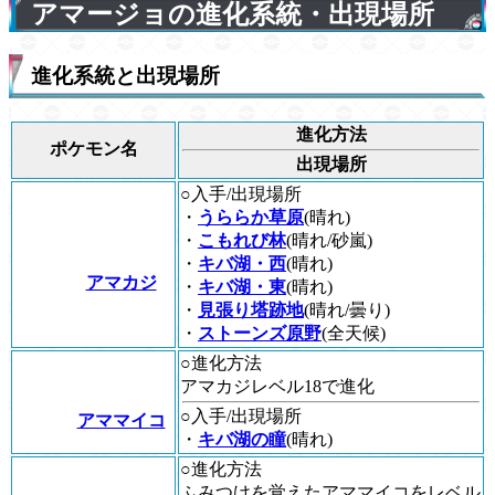
アマージョの進化系統・出現場所
進化系統と出現場所
進化方法
ポケモン名
出現場所
○入手/出現場所
・
うららか草原
(晴れ)
・
こもれび林
(晴れ/砂嵐)
・
キバ湖・西
(晴れ)
アマカジ
・
キバ湖・東
(晴れ)
・
見張り塔跡地
(晴れ/曇り)
・
ストーンズ原野
(全天候)
○進化方法
アマカジレベル18で進化
○入手/出現場所
アママイコ
・
キバ湖の瞳
(晴れ)
○進化方法
ふみつけを覚えたアママイコをレベル