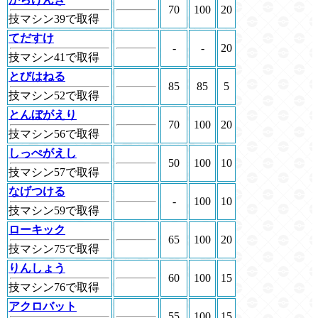
70
100
20
技マシン39で取得
てだすけ
-
-
20
技マシン41で取得
とびはねる
85
85
5
技マシン52で取得
とんぼがえり
70
100
20
技マシン56で取得
しっぺがえし
50
100
10
技マシン57で取得
なげつける
-
100
10
技マシン59で取得
ローキック
65
100
20
技マシン75で取得
りんしょう
60
100
15
技マシン76で取得
アクロバット
55
100
15