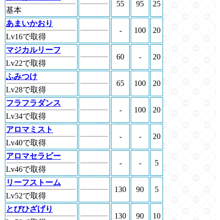
55
95
25
基本
あまいかおり
-
100
20
Lv16で取得
マジカルリーフ
60
-
20
Lv22で取得
ふみつけ
65
100
20
Lv28で取得
フラフラダンス
-
100
20
Lv34で取得
アロマミスト
-
-
20
Lv40で取得
アロマセラピー
-
-
5
Lv46で取得
リーフストーム
130
90
5
Lv52で取得
とびひざげり
130
90
10