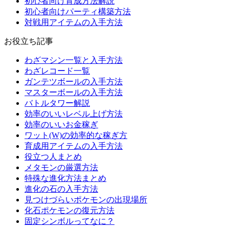
初心者向け育成方法解説
初心者向けパーティ構築方法
対戦用アイテムの入手方法
お役立ち記事
わざマシン一覧と入手方法
わざレコード一覧
ガンテツボールの入手方法
マスターボールの入手方法
バトルタワー解説
効率のいいレベル上げ方法
効率のいいお金稼ぎ
ワット(W)の効率的な稼ぎ方
育成用アイテムの入手方法
役立つ人まとめ
メタモンの厳選方法
特殊な進化方法まとめ
進化の石の入手方法
見つけづらいポケモンの出現場所
化石ポケモンの復元方法
固定シンボルってなに？