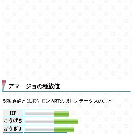
アマージョの種族値
※種族値とはポケモン固有の隠しステータスのこと
HP
72
こうげき
120
ぼうぎょ
98