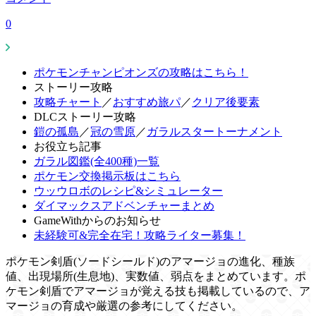
0
ポケモンチャンピオンズの攻略はこちら！
ストーリー攻略
攻略チャート
／
おすすめ旅パ
／
クリア後要素
DLCストーリー攻略
鎧の孤島
／
冠の雪原
／
ガラルスタートーナメント
お役立ち記事
ガラル図鑑(全400種)一覧
ポケモン交換掲示板はこちら
ウッウロボのレシピ&シミュレーター
ダイマックスアドベンチャーまとめ
GameWithからのお知らせ
未経験可&完全在宅！攻略ライター募集！
ポケモン剣盾(ソードシールド)のアマージョの進化、種族
値、出現場所(生息地)、実数値、弱点をまとめています。ポ
ケモン剣盾でアマージョが覚える技も掲載しているので、ア
マージョの育成や厳選の参考にしてください。