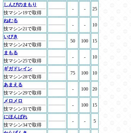
しんぴのまもり
-
-
25
技マシン19で取得
ねむる
-
-
10
技マシン21で取得
いびき
50
100
15
技マシン24で取得
まもる
-
-
10
技マシン25で取得
ギガドレイン
75
100
10
技マシン28で取得
あまえる
-
100
20
技マシン29で取得
メロメロ
-
100
15
技マシン31で取得
にほんばれ
-
-
5
技マシン34で取得
からげんき