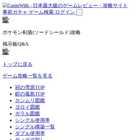
事前ガチャ
ゲーム検索
ログイン
ポケモン剣盾(ソードシールド)攻略
掲示板Q&A
トップに戻る
ゲーム攻略一覧を見る
冠の雪原TOP
鎧の孤島TOP
カンムリ図鑑
ヨロイ図鑑
ガラル図鑑
シングル使用率
シングル構築一覧
ダブル使用率
ディグダ探し