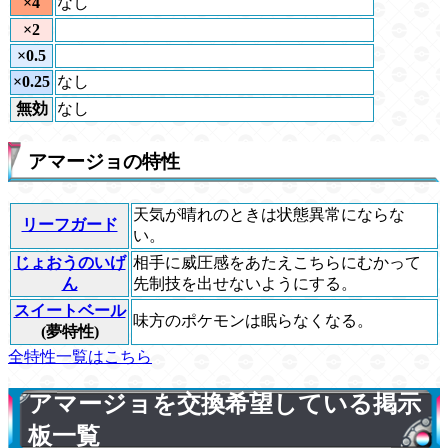
×4
なし
×2
×0.5
×0.25
なし
無効
なし
アマージョの特性
天気が晴れのときは状態異常にならな
リーフガード
い。
じょおうのいげ
相手に威圧感をあたえこちらにむかって
ん
先制技を出せないようにする。
スイートベール
味方のポケモンは眠らなくなる。
(夢特性)
全特性一覧はこちら
アマージョを交換希望している掲示
板一覧