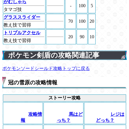
がむしゃら
-
100
5
タマゴ技
グラススライダー
70
100
20
教え技で習得
トリプルアクセル
20
90
10
教え技で習得
ポケモン剣盾の攻略関連記事
ポケモンソードシールド攻略トップに戻る
冠の雪原の攻略情報
ストーリー攻略
攻略情
馬はど
レジは
報
っち？
どっち？