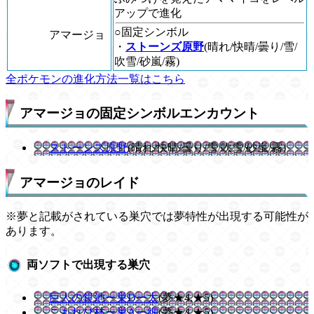
アップで進化
○固定シンボル
アマージョ
・
ストーンズ原野
(晴れ/快晴/曇り/雪/
吹雪/砂嵐/霧)
全ポケモンの進化方法一覧はこちら
アマージョの固定シンボルエンカウント
ストーンズ原野
(晴れ/快晴/曇り/雪/吹雪/砂嵐/霧)
アマージョのレイド
※夢と記載がされている巣穴では夢特性が出現する可能性が
あります。
両ソフトで出現する巣穴
巨人の鏡池ー巣Dー太
(夢★4,★5)
こもれび林ー巣Aー細
(夢★4,★5)