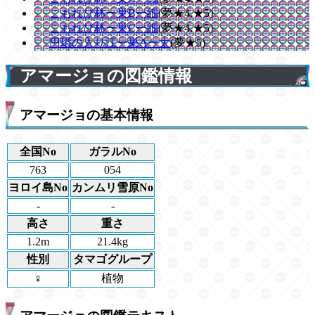
こもれび林ー巣Bー細
(夢★4,★5)
こもれび林ー巣Cー細
(夢★4,★5)
円環の入り江ー巣Aー太
(夢★5)
アマージョの図鑑情報
アマージョの基本情報
全国No
ガラルNo
763
054
ヨロイ島No
カンムリ雪原No
-
-
高さ
重さ
1.2m
21.4kg
性別
タマゴグループ
♀
植物