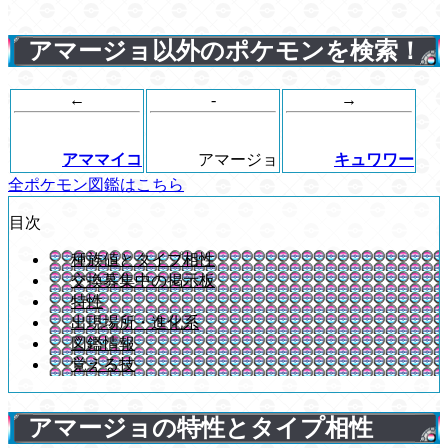
アマージョ以外のポケモンを検索！
←
-
→
アママイコ
アマージョ
キュワワー
全ポケモン図鑑はこちら
目次
種族値とタイプ相性
交換募集中の掲示板
特性
出現場所・進化系
図鑑情報
覚える技
アマージョの特性とタイプ相性