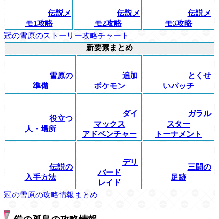
伝説メ
伝説メ
伝説メ
モ1攻略
モ2攻略
モ3攻略
冠の雪原のストーリー攻略チャート
新要素まとめ
雪原の
追加
とくせ
準備
ポケモン
いパッチ
ダイ
ガラル
役立つ
マックス
スター
人・場所
アドベンチャー
トーナメント
デリ
伝説の
三闘の
バード
入手方法
足跡
レイド
冠の雪原の攻略情報まとめ