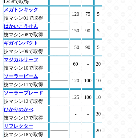
Lv58で取得
メガトンキック
120
75
5
技マシン01で取得
はかいこうせん
150
90
5
技マシン08で取得
ギガインパクト
150
90
5
技マシン09で取得
マジカルリーフ
60
-
20
技マシン10で取得
ソーラービーム
120
100
10
技マシン11で取得
ソーラーブレード
125
100
10
技マシン12で取得
ひかりのかべ
-
-
30
技マシン17で取得
リフレクター
-
-
20
技マシン18で取得