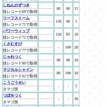
しねんのずつき
80
90
15
技レコード69で取得
リーフストーム
130
90
5
技レコード71で取得
パワーウィップ
120
85
10
技レコード72で取得
くさむすび
-
100
20
技レコード77で取得
じゃれつく
90
90
10
技レコード90で取得
マジカルシャイン
80
100
10
技レコード92で取得
こうごうせい
-
-
5
タマゴ技
つぼをつく
-
-
30
タマゴ技