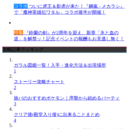
コラボ
ついに虎王＆影虎が来た！『鋼嵐 - メカラシ』
で「魔神英雄伝ワタル」コラボ後半が開催！
特集
『鈴蘭の剣』が2周年を迎え、新章「氷と血の
道」を解禁ッ！記念イベントの報酬もお見逃し無く！
攻略記事ランキング
ガラル図鑑一覧！入手・進化方法＆出現場所
1
ストーリー攻略チャート
2
旅パのおすすめポケモン｜序盤から組めるパーティ
3
クリア後(殿堂入り後)に出来ることまとめ
4