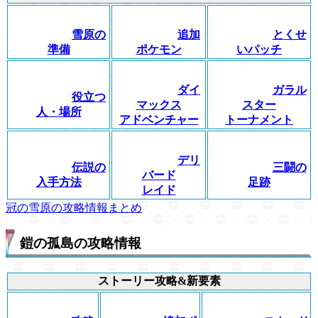
雪原の
追加
とくせ
準備
ポケモン
いパッチ
ダイ
ガラル
役立つ
マックス
スター
人・場所
アドベンチャー
トーナメント
デリ
伝説の
三闘の
バード
入手方法
足跡
レイド
冠の雪原の攻略情報まとめ
鎧の孤島の攻略情報
ストーリー攻略&新要素