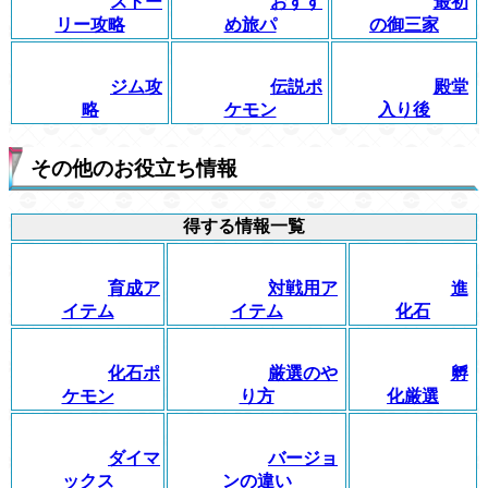
ストー
おすす
最初
リー攻略
め旅パ
の御三家
ジム攻
伝説ポ
殿堂
略
ケモン
入り後
その他のお役立ち情報
得する情報一覧
育成ア
対戦用ア
進
イテム
イテム
化石
化石ポ
厳選のや
孵
ケモン
り方
化厳選
ダイマ
バージョ
ックス
ンの違い