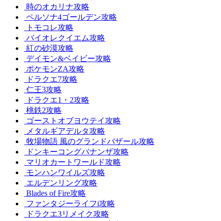
時のオカリナ攻略
ペルソナ4ゴールデン攻略
トモコレ攻略
バイオレクイエム攻略
紅の砂漠攻略
デイモン&ベイビー攻略
ポケモンZA攻略
ドラクエ7攻略
仁王3攻略
ドラクエ1・2攻略
桃鉄2攻略
ゴーストオブヨウテイ攻略
メタルギアデルタ攻略
牧場物語 風のグランドバザール攻略
ドンキーコングバナンザ攻略
マリオカートワールド攻略
モンハンワイルズ攻略
エルデンリング攻略
Blades of Fire攻略
ファンタジーライフi攻略
ドラクエ3リメイク攻略