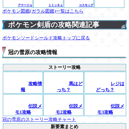
アマージョ
ミミッキュ
コスモッグ
ポケモン図鑑(ガラル図鑑)一覧はこちら
ポケモン剣盾の攻略関連記事
ポケモンソードシールド攻略トップに戻る
冠の雪原の攻略情報
ストーリー攻略
攻略情
馬はど
レジは
報
っち？
どっち？
伝説メ
伝説メ
伝説メ
モ1攻略
モ2攻略
モ3攻略
冠の雪原のストーリー攻略チャート
新要素まとめ