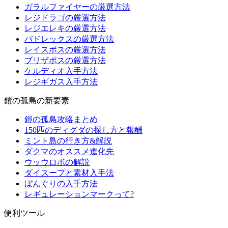
ガラルファイヤーの厳選方法
レジドラゴの厳選方法
レジエレキの厳選方法
バドレックスの厳選方法
レイスポスの厳選方法
ブリザポスの厳選方法
ケルディオ入手方法
レジギガス入手方法
鎧の孤島の新要素
鎧の孤島攻略まとめ
150匹のディグダの探し方と報酬
ミント島の行き方&解説
ダクマのオススメ進化先
ウッウロボの解説
ダイスープと素材入手法
ぼんぐりの入手方法
レギュレーションマークって?
便利ツール