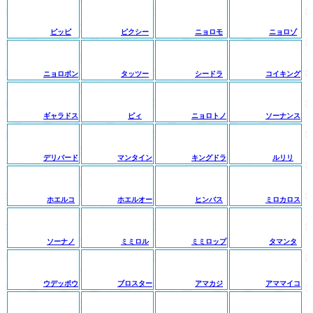
ピッピ
ピクシー
ニョロモ
ニョロゾ
ニョロボン
タッツー
シードラ
コイキング
ギャラドス
ピィ
ニョロトノ
ソーナンス
デリバード
マンタイン
キングドラ
ルリリ
ホエルコ
ホエルオー
ヒンバス
ミロカロス
ソーナノ
ミミロル
ミミロップ
タマンタ
ウデッポウ
ブロスター
アマカジ
アママイコ