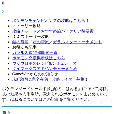
0
ポケモンチャンピオンズの攻略はこちら！
ストーリー攻略
攻略チャート
／
おすすめ旅パ
／
クリア後要素
DLCストーリー攻略
鎧の孤島
／
冠の雪原
／
ガラルスタートーナメント
お役立ち記事
ガラル図鑑(全400種)一覧
ポケモン交換掲示板はこちら
ウッウロボのレシピ&シミュレーター
ダイマックスアドベンチャーまとめ
GameWithからのお知らせ
未経験可&完全在宅！攻略ライター募集！
ポケモンソードシールド(剣盾)の「はねる」について掲載。
技の効果や入手場所、覚えられるポケモンをまとめていま
す。はねるについてはこの記事をご覧ください。
目次