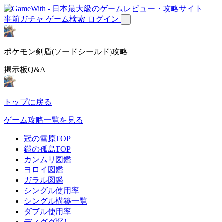
事前ガチャ
ゲーム検索
ログイン
ポケモン剣盾(ソードシールド)攻略
掲示板Q&A
トップに戻る
ゲーム攻略一覧を見る
冠の雪原TOP
鎧の孤島TOP
カンムリ図鑑
ヨロイ図鑑
ガラル図鑑
シングル使用率
シングル構築一覧
ダブル使用率
ディグダ探し