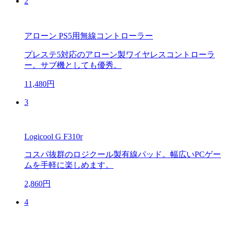
2
アローン PS5用無線コントローラー
プレステ5対応のアローン製ワイヤレスコントローラ
ー。サブ機としても優秀。
11,480円
3
Logicool G F310r
コスパ抜群のロジクール製有線パッド。幅広いPCゲー
ムを手軽に楽しめます。
2,860円
4