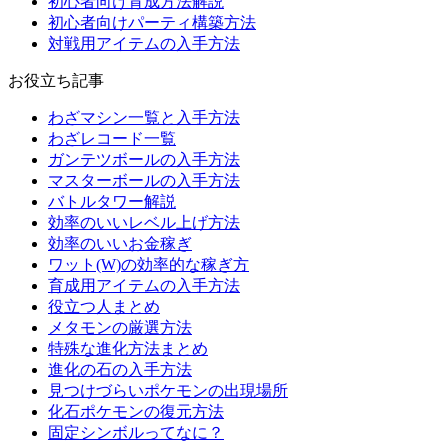
初心者向け育成方法解説
初心者向けパーティ構築方法
対戦用アイテムの入手方法
お役立ち記事
わざマシン一覧と入手方法
わざレコード一覧
ガンテツボールの入手方法
マスターボールの入手方法
バトルタワー解説
効率のいいレベル上げ方法
効率のいいお金稼ぎ
ワット(W)の効率的な稼ぎ方
育成用アイテムの入手方法
役立つ人まとめ
メタモンの厳選方法
特殊な進化方法まとめ
進化の石の入手方法
見つけづらいポケモンの出現場所
化石ポケモンの復元方法
固定シンボルってなに？