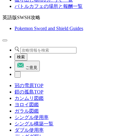
バトルカフェの場所と報酬一覧
英語版SWSH攻略
Pokemon Sword and Shield Guides
検索
ご意見
冠の雪原TOP
鎧の孤島TOP
カンムリ図鑑
ヨロイ図鑑
ガラル図鑑
シングル使用率
シングル構築一覧
ダブル使用率