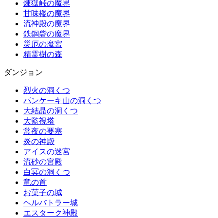
煉獄峠の魔界
甘味楼の魔界
流神殿の魔界
鉄鋼砦の魔界
災厄の魔宮
精霊樹の森
ダンジョン
烈火の洞くつ
パンケーキ山の洞くつ
大結晶の洞くつ
大監視塔
常夜の要塞
炎の神殿
アイスの迷宮
流砂の宮殿
白冥の洞くつ
竜の首
お菓子の城
ヘルバトラー城
エスターク神殿