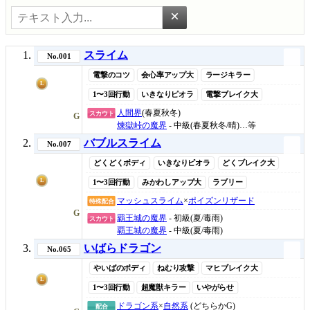
×
スライム
No.001
電撃のコツ
会心率アップ大
ラージキラー
L
1〜3回行動
いきなりピオラ
電撃ブレイク大
人間界
(春夏秋冬)
スカウト
G
煉獄峠の魔界
- 中級(春夏秋冬/晴)…等
バブルスライム
No.007
どくどくボディ
いきなりピオラ
どくブレイク大
L
1〜3回行動
みかわしアップ大
ラブリー
マッシュスライム
×
ポイズンリザード
特殊配合
G
覇王城の魔界
- 初級(夏/毒雨)
スカウト
覇王城の魔界
- 中級(夏/毒雨)
いばらドラゴン
No.065
やいばのボディ
ねむり攻撃
マヒブレイク大
L
1〜3回行動
超魔獣キラー
いやがらせ
ドラゴン系
×
自然系
(どちらかG)
配合