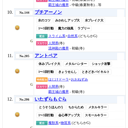
覇王城の魔界
- 中級(春夏秋冬)…等
プチアーノン
No.144
水のコツ
みかわしアップ大
水ブレイク大
L
1〜3回行動
魔力の強風
ラブリー
スライム系
×
自然系
(どちらかG)
配合
G
人間界
(冬)
スカウト
流神殿の魔界
- 初級(冬)
アントベア
No.205
休みブレイク大
メタルハンター
ショック攻撃
L
1〜3回行動
きょうせんし
ときどきバイキルト
はじけドーラ
×
おおねずみ
特殊配合
G
人間界
(冬)
スカウト
覇王城の魔界
- 初級(冬)
いたずらもぐら
No.206
とうそうほんのう
ちからため
メタルキラー
L
1〜3回行動
会心率アップ大
スモールキラー
魔獣系
×
物質系
(どちらかG)
配合
G