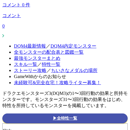
コメント
0
件
コメント
0
DQM4最新情報
／
DQM4内定モンスター
全モンスターの配合表と図鑑一覧
最強モンスターまとめ
スキル一覧
／
特性一覧
ストーリー攻略
／
ちいさなメダルの場所
GameWithからのお知らせ
未経験可&完全在宅！攻略ライター募集！
ドラクエモンスターズ3(DQM3)の1〜3回行動の効果と所持モ
ンスターです。モンスターズ31〜3回行動の効果をはじめ、
特性を所持しているモンスターを掲載しています。
▶全特性一覧