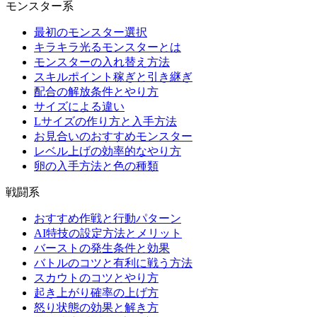
モンスター系
最初のモンスター選択
キラキラ光るモンスターとは
モンスターの入れ替え方法
スキルポイント稼ぎと引き継ぎ
配合の解放条件とやり方
サイズによる違い
Lサイズの作り方と入手方法
お見合いのおすすめモンスター
レベル上げの効率的なやり方
卵の入手方法と色の種類
戦闘系
おすすめ作戦と行動パターン
AI特技の設定方法とメリット
バーストの発生条件と効果
バトルのコツと有利に戦う方法
スカウトのコツとやり方
起き上がり確率の上げ方
怒り状態の効果と解き方