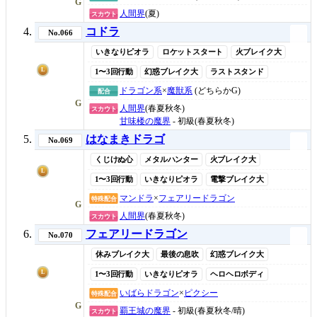
G
人間界
(夏)
スカウト
コドラ
No.066
いきなりピオラ
ロケットスタート
火ブレイク大
L
1〜3回行動
幻惑ブレイク大
ラストスタンド
ドラゴン系
×
魔獣系
(どちらかG)
配合
G
人間界
(春夏秋冬)
スカウト
甘味楼の魔界
- 初級(春夏秋冬)
はなまきドラゴ
No.069
くじけぬ心
メタルハンター
火ブレイク大
L
1〜3回行動
いきなりピオラ
電撃ブレイク大
マンドラ
×
フェアリードラゴン
特殊配合
G
人間界
(春夏秋冬)
スカウト
フェアリードラゴン
No.070
休みブレイク大
最後の息吹
幻惑ブレイク大
L
1〜3回行動
いきなりピオラ
ヘロヘロボディ
いばらドラゴン
×
ピクシー
特殊配合
G
覇王城の魔界
- 初級(春夏秋冬/晴)
スカウト