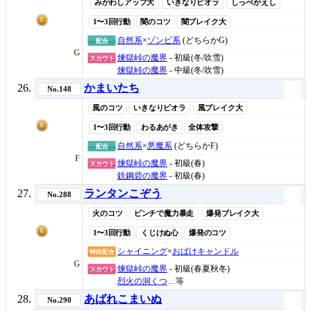
みかわしアップ大
いきなりピオラ
しっぺがえし
L
1〜3回行動
闇のコツ
闇ブレイク大
自然系
×
ゾンビ系
(どちらかG)
配合
G
煉獄峠の魔界
- 初級(冬/吹雪)
スカウト
煉獄峠の魔界
- 中級(冬/吹雪)
かまいたち
No.148
風のコツ
いきなりピオラ
風ブレイク大
L
1〜3回行動
わるあがき
全体攻撃
自然系
×
悪魔系
(どちらかF)
配合
F
煉獄峠の魔界
- 初級(春)
スカウト
鉄鋼砦の魔界
- 初級(春)
ランタンこぞう
No.288
火のコツ
ピンチで魔力暴走
爆発ブレイク大
L
1〜3回行動
くじけぬ心
爆発のコツ
シャイニング
×
おばけキャンドル
特殊配合
G
煉獄峠の魔界
- 初級(春夏秋冬)
スカウト
烈火の洞くつ
…等
あばれこまいぬ
No.290