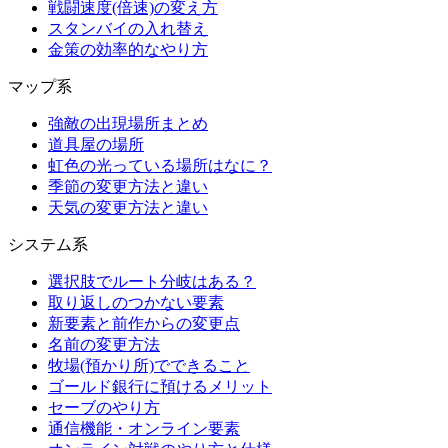
戦闘速度(倍速)の変え方
スタンバイの入れ替え
金策の効率的なやり方
マップ系
強敵の出現場所まとめ
道具屋の場所
虹色の光っている場所はなに？
季節の変更方法と違い
天気の変更方法と違い
システム系
選択肢でルート分岐はある？
取り返しのつかない要素
新要素と前作からの変更点
名前の変更方法
牧場(預かり所)でできること
ゴールド銀行に預けるメリット
セーブのやり方
通信機能・オンライン要素