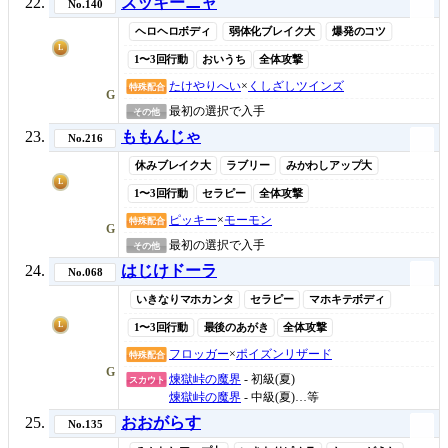
ズッキーニャ
No.140
ヘロヘロボディ
弱体化ブレイク大
爆発のコツ
L
1〜3回行動
おいうち
全体攻撃
たけやりへい
×
くしざしツインズ
特殊配合
G
最初の選択で入手
その他
ももんじゃ
No.216
休みブレイク大
ラブリー
みかわしアップ大
L
1〜3回行動
セラピー
全体攻撃
ピッキー
×
モーモン
特殊配合
G
最初の選択で入手
その他
はじけドーラ
No.068
いきなりマホカンタ
セラピー
マホキテボディ
L
1〜3回行動
最後のあがき
全体攻撃
フロッガー
×
ポイズンリザード
特殊配合
G
煉獄峠の魔界
- 初級(夏)
スカウト
煉獄峠の魔界
- 中級(夏)…等
おおがらす
No.135