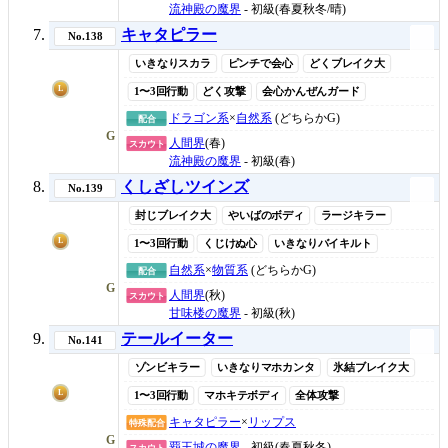
流神殿の魔界
- 初級(春夏秋冬/晴)
キャタピラー
No.138
いきなりスカラ
ピンチで会心
どくブレイク大
L
1〜3回行動
どく攻撃
会心かんぜんガード
ドラゴン系
×
自然系
(どちらかG)
配合
G
人間界
(春)
スカウト
流神殿の魔界
- 初級(春)
くしざしツインズ
No.139
封じブレイク大
やいばのボディ
ラージキラー
L
1〜3回行動
くじけぬ心
いきなりバイキルト
自然系
×
物質系
(どちらかG)
配合
G
人間界
(秋)
スカウト
甘味楼の魔界
- 初級(秋)
テールイーター
No.141
ゾンビキラー
いきなりマホカンタ
氷結ブレイク大
L
1〜3回行動
マホキテボディ
全体攻撃
キャタピラー
×
リップス
特殊配合
G
覇王城の魔界
- 初級(春夏秋冬)
スカウト