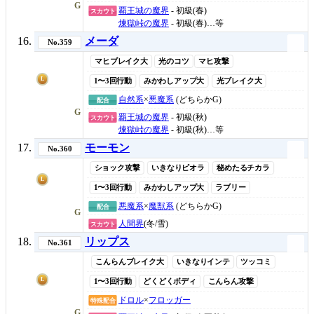
G
覇王城の魔界
- 初級(春)
スカウト
煉獄峠の魔界
- 初級(春)…等
メーダ
No.359
マヒブレイク大
光のコツ
マヒ攻撃
L
1〜3回行動
みかわしアップ大
光ブレイク大
自然系
×
悪魔系
(どちらかG)
配合
G
覇王城の魔界
- 初級(秋)
スカウト
煉獄峠の魔界
- 初級(秋)…等
モーモン
No.360
ショック攻撃
いきなりピオラ
秘めたるチカラ
L
1〜3回行動
みかわしアップ大
ラブリー
悪魔系
×
魔獣系
(どちらかG)
配合
G
人間界
(冬/雪)
スカウト
リップス
No.361
こんらんブレイク大
いきなりインテ
ツッコミ
L
1〜3回行動
どくどくボディ
こんらん攻撃
ドロル
×
フロッガー
特殊配合
G