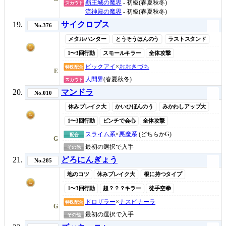
覇王城の魔界
- 初級(春夏秋冬)
スカウト
流神殿の魔界
- 初級(春夏秋冬)
サイクロプス
No.376
メタルハンター
とうそうほんのう
ラストスタンド
L
1〜3回行動
スモールキラー
全体攻撃
ビックアイ
×
おおきづち
特殊配合
E
人間界
(春夏秋冬)
スカウト
マンドラ
No.010
休みブレイク大
かいひほんのう
みかわしアップ大
L
1〜3回行動
ピンチで会心
全体攻撃
スライム系
×
悪魔系
(どちらかG)
配合
G
最初の選択で入手
その他
どろにんぎょう
No.285
地のコツ
休みブレイク大
根に持つタイプ
L
1〜3回行動
超？？？キラー
徒手空拳
ドロザラー
×
ナスビナーラ
特殊配合
G
最初の選択で入手
その他