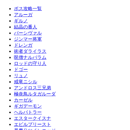
ボス攻略一覧
アルーガ
ギルノ
結晶の番人
パーシヴァル
ジンマー将軍
ドレンガ
術者ダライラス
呪僧ナルバラム
ロッドの守り人
ドゴー
リュノ
戒竜ニシル
アンドロス三兄弟
極炎鳥ルタガルーダ
カーゼル
ギガデーモン
ヘルバトラー
エスタークイスナ
エビルプリースト