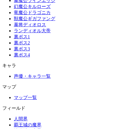
暴魔公ツインエッジ
幻魔公キルローズ
竜魔公ドラゴニカ
獣魔公ギガファング
暴将ディオロス
ランディオル大帝
裏ボス1
裏ボス2
裏ボス3
裏ボス4
キャラ
声優・キャラ一覧
マップ
マップ一覧
フィールド
人間界
覇王城の魔界