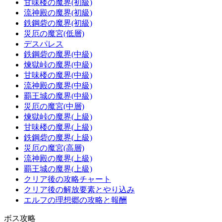
甘味楼の魔界(初級)
流神殿の魔界(初級)
鉄鋼砦の魔界(初級)
災厄の魔宮(低層)
デスパレス
鉄鋼砦の魔界(中級)
煉獄峠の魔界(中級)
甘味楼の魔界(中級)
流神殿の魔界(中級)
覇王城の魔界(中級)
災厄の魔宮(中層)
煉獄峠の魔界(上級)
甘味楼の魔界(上級)
鉄鋼砦の魔界(上級)
災厄の魔宮(高層)
流神殿の魔界(上級)
覇王城の魔界(上級)
クリア後の攻略チャート
クリア後の解放要素とやり込み
エルフの理想郷の攻略と報酬
ボス攻略