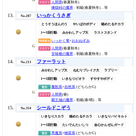
人間界
(春夏秋冬)
スカウト
煉獄峠の魔界
- 初級(春夏秋冬)…等
いっかくうさぎ
No.207
とうそうほんのう
やいばのボディ
秘めたるチカラ
L
1〜3回行動
みかわしアップ大
ラストスタンド
いっかく竜
×
おおねずみ
特殊配合
G
人間界
(春夏秋冬)
スカウト
甘味楼の魔界
- 初級(春夏秋冬)…等
ファーラット
No.213
みかわしアップ大
ねむりブレイク大
ラブリー
L
1〜3回行動
いきなりピオラ
すやすやボディ
魔獣系
×
自然系
(どちらかG)
配合
G
人間界
(春)
スカウト
覇王城の魔界
- 初級(春/晴)…等
シールドこぞう
No.354
いきなりスカラ
秘めたるチカラ
いきなりバイキルト
L
1〜3回行動
たいでんたいしつ
会心かんぜんガード
悪魔系
×
物質系
(どちらかG)
配合