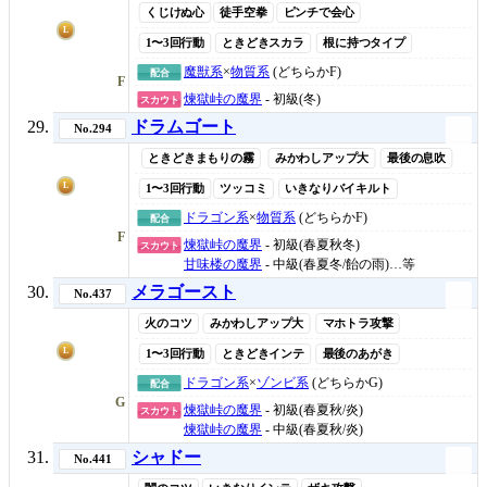
くじけぬ心
徒手空拳
ピンチで会心
L
1〜3回行動
ときどきスカラ
根に持つタイプ
魔獣系
×
物質系
(どちらかF)
配合
F
煉獄峠の魔界
- 初級(冬)
スカウト
ドラムゴート
No.294
ときどきまもりの霧
みかわしアップ大
最後の息吹
L
1〜3回行動
ツッコミ
いきなりバイキルト
ドラゴン系
×
物質系
(どちらかF)
配合
F
煉獄峠の魔界
- 初級(春夏秋冬)
スカウト
甘味楼の魔界
- 中級(春夏冬/飴の雨)…等
メラゴースト
No.437
火のコツ
みかわしアップ大
マホトラ攻撃
L
1〜3回行動
ときどきインテ
最後のあがき
ドラゴン系
×
ゾンビ系
(どちらかG)
配合
G
煉獄峠の魔界
- 初級(春夏秋/炎)
スカウト
煉獄峠の魔界
- 中級(春夏秋/炎)
シャドー
No.441