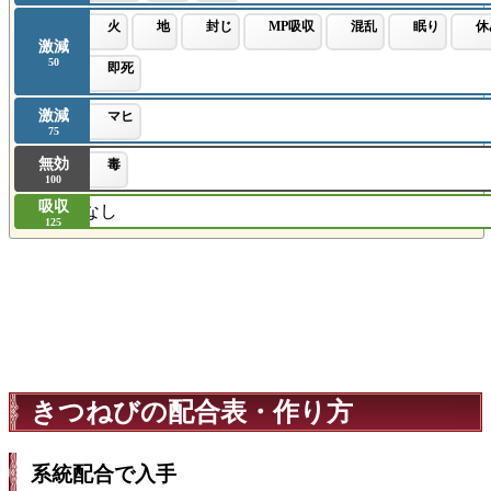
火
地
封じ
MP吸収
混乱
眠り
休
激減
50
即死
激減
マヒ
75
無効
毒
100
吸収
なし
125
きつねびの配合表・作り方
系統配合で入手