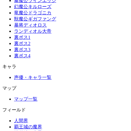
暴魔公ツインエッジ
幻魔公キルローズ
竜魔公ドラゴニカ
獣魔公ギガファング
暴将ディオロス
ランディオル大帝
裏ボス1
裏ボス2
裏ボス3
裏ボス4
キャラ
声優・キャラ一覧
マップ
マップ一覧
フィールド
人間界
覇王城の魔界