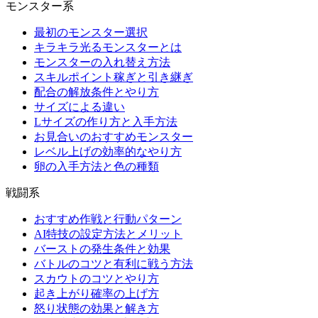
モンスター系
最初のモンスター選択
キラキラ光るモンスターとは
モンスターの入れ替え方法
スキルポイント稼ぎと引き継ぎ
配合の解放条件とやり方
サイズによる違い
Lサイズの作り方と入手方法
お見合いのおすすめモンスター
レベル上げの効率的なやり方
卵の入手方法と色の種類
戦闘系
おすすめ作戦と行動パターン
AI特技の設定方法とメリット
バーストの発生条件と効果
バトルのコツと有利に戦う方法
スカウトのコツとやり方
起き上がり確率の上げ方
怒り状態の効果と解き方