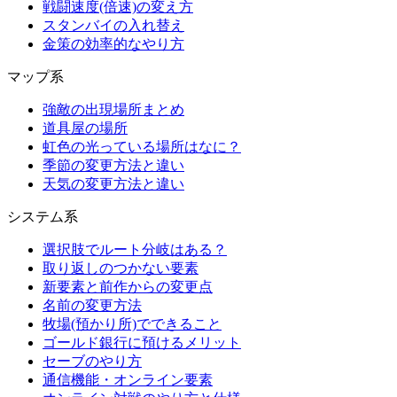
戦闘速度(倍速)の変え方
スタンバイの入れ替え
金策の効率的なやり方
マップ系
強敵の出現場所まとめ
道具屋の場所
虹色の光っている場所はなに？
季節の変更方法と違い
天気の変更方法と違い
システム系
選択肢でルート分岐はある？
取り返しのつかない要素
新要素と前作からの変更点
名前の変更方法
牧場(預かり所)でできること
ゴールド銀行に預けるメリット
セーブのやり方
通信機能・オンライン要素