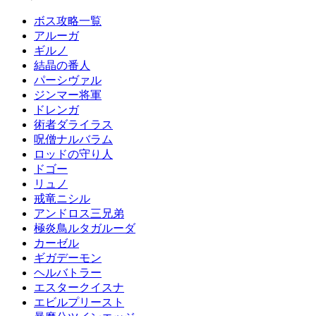
ボス攻略一覧
アルーガ
ギルノ
結晶の番人
パーシヴァル
ジンマー将軍
ドレンガ
術者ダライラス
呪僧ナルバラム
ロッドの守り人
ドゴー
リュノ
戒竜ニシル
アンドロス三兄弟
極炎鳥ルタガルーダ
カーゼル
ギガデーモン
ヘルバトラー
エスタークイスナ
エビルプリースト