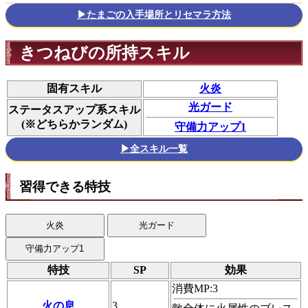
▶たまごの入手場所とリセマラ方法
きつねびの所持スキル
固有スキル
火炎
光ガード
ステータスアップ系スキル
(※どちらかランダム)
守備力アップ1
▶全スキル一覧
習得できる特技
火炎
光ガード
守備力アップ1
特技
SP
効果
消費MP:3
火の息
3