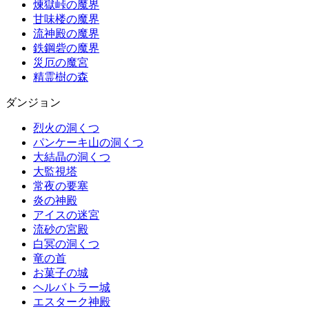
煉獄峠の魔界
甘味楼の魔界
流神殿の魔界
鉄鋼砦の魔界
災厄の魔宮
精霊樹の森
ダンジョン
烈火の洞くつ
パンケーキ山の洞くつ
大結晶の洞くつ
大監視塔
常夜の要塞
炎の神殿
アイスの迷宮
流砂の宮殿
白冥の洞くつ
竜の首
お菓子の城
ヘルバトラー城
エスターク神殿