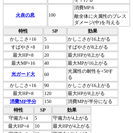
消費MP:6
火炎の息
100
敵全体に火属性のブレス
ダメージ(中)を与える
特性
SP
効果
かしこさ+16
5
かしこさが16上がる
すばやさ+8
10
すばやさが8上がる
最大HP+8
20
最大HPが8上がる
最大MP+16
40
最大MPが16上がる
光属性の耐性を+50す
光ガード大
60
る
かしこさ+16
90
かしこさが16上がる
最大HP+8
120
最大HPが8上がる
消費MP半分
150
消費MPが半分になる
特性
SP
効果
守備力+4
5
守備力が4上がる
最大HP+4
10
最大HPが4上がる