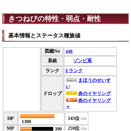
きつねびの特性・弱点・耐性
基本情報とステータス種族値
図鑑No
448
ゾンビ系
系統
ランク
Eランク
まほうのせいす
ノーマル
い
ドロップ
炎のイヤリング
レア
炎のイヤリング
超レア
＋
HP
145位
1380
MP
259位
390