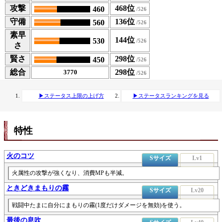
攻撃
468位
460
守備
136位
560
素早
144位
530
さ
賢さ
298位
450
総合
298位
3770
▶ステータス上限の上げ方
▶ステータスランキングを見る
特性
火のコツ
Sサイズ
Lv1
火属性の攻撃が強くなり、消費MPも半減。
ときどきまもりの霧
Sサイズ
Lv20
戦闘中たまに自分にまもりの霧(1度だけダメージを無効)を使う。
最後の息吹