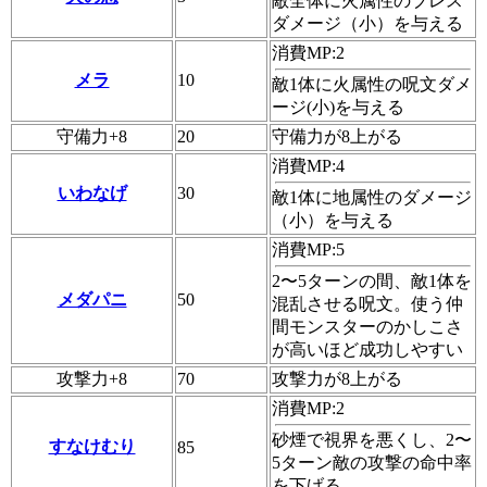
敵全体に火属性のブレス
ダメージ（小）を与える
消費MP:2
メラ
10
敵1体に火属性の呪文ダメ
ージ(小)を与える
守備力+8
20
守備力が8上がる
消費MP:4
いわなげ
30
敵1体に地属性のダメージ
（小）を与える
消費MP:5
2〜5ターンの間、敵1体を
メダパニ
50
混乱させる呪文。使う仲
間モンスターのかしこさ
が高いほど成功しやすい
攻撃力+8
70
攻撃力が8上がる
消費MP:2
砂煙で視界を悪くし、2〜
すなけむり
85
5ターン敵の攻撃の命中率
を下げる