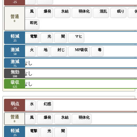
-25
風
爆発
氷結
弱体化
混乱
眠り
普通
0
即死
軽減
電撃
光
闇
マヒ
25
激減
火
地
封じ
MP吸収
毒
50
激減
なし
75
無効
なし
100
吸収
なし
125
弱点
水
幻惑
-25
普通
風
爆発
氷結
弱体化
0
軽減
電撃
光
闇
25