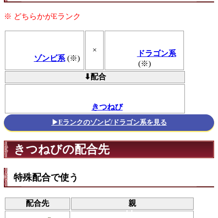
※ どちらかがEランク
×
ドラゴン系
ゾンビ系
(※)
(※)
⬇配合
きつねび
▶Eランクのゾンビ/ドラゴン系を見る
きつねびの配合先
特殊配合で使う
配合先
親