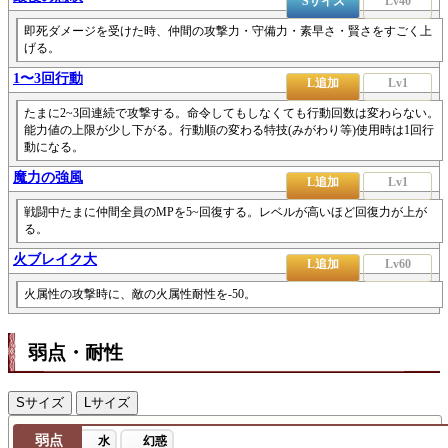
Sサイズ
Lv40
即死ダメージを受けた時、仲間の攻撃力・守備力・素早さ・賢さをすごく上
げる。
1〜3回行動
L追加
Lv1
たまに2~3回連続で攻撃する。命令してもしなくても行動回数は変わらない。
能力値の上限が少し下がる。行動順の変わる特技(みがわり等)使用時は1回行
動になる。
魔力の強風
L追加
Lv1
戦闘中たまに仲間全員のMPを5~回復する。レベルが高いほど回復力が上が
る。
火ブレイク大
L追加
Lv60
火属性の攻撃時に、敵の火属性耐性を-50。
弱点・耐性
Sサイズ
Lサイズ
弱点
水
幻惑