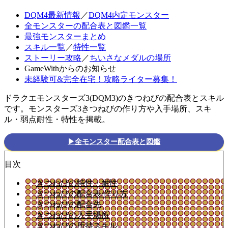
DQM4最新情報
／
DQM4内定モンスター
全モンスターの配合表と図鑑一覧
最強モンスターまとめ
スキル一覧
／
特性一覧
ストーリー攻略
／
ちいさなメダルの場所
GameWithからのお知らせ
未経験可&完全在宅！攻略ライター募集！
ドラクエモンスターズ3(DQM3)のきつねびの配合表とスキル
です。モンスターズ3きつねびの作り方や入手場所、スキ
ル・弱点耐性・特性を掲載。
▶全モンスター配合表と図鑑
目次
きつねびの特性・耐性
きつねびの配合表/作り方
きつねびの配合先
きつねびの入手場所
きつねびの所持スキル