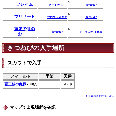
D
×
フレイム
ヒートギズモ
きつねび
D
×
ブリザード
フロストギズモ
きつねび
黄泉のほの
×
C
きつねび
じごくのたまねぎ
お
きつねびの入手場所
スカウトで入手
フィールド
季節
天候
覇王城の魔界
- 中級
全天候
▶天気の変更方法と違い
マップで出現場所を確認