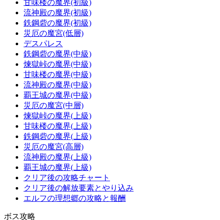
甘味楼の魔界(初級)
流神殿の魔界(初級)
鉄鋼砦の魔界(初級)
災厄の魔宮(低層)
デスパレス
鉄鋼砦の魔界(中級)
煉獄峠の魔界(中級)
甘味楼の魔界(中級)
流神殿の魔界(中級)
覇王城の魔界(中級)
災厄の魔宮(中層)
煉獄峠の魔界(上級)
甘味楼の魔界(上級)
鉄鋼砦の魔界(上級)
災厄の魔宮(高層)
流神殿の魔界(上級)
覇王城の魔界(上級)
クリア後の攻略チャート
クリア後の解放要素とやり込み
エルフの理想郷の攻略と報酬
ボス攻略