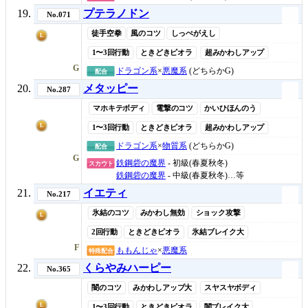
プテラノドン
No.071
徒手空拳
風のコツ
しっぺがえし
L
1〜3回行動
ときどきピオラ
超みかわしアップ
G
ドラゴン系
×
悪魔系
(どちらかG)
配合
メタッピー
No.287
マホキテボディ
電撃のコツ
かいひほんのう
L
1〜3回行動
ときどきピオラ
超みかわしアップ
ドラゴン系
×
物質系
(どちらかG)
配合
G
鉄鋼砦の魔界
- 初級(春夏秋冬)
スカウト
鉄鋼砦の魔界
- 中級(春夏秋冬)…等
イエティ
No.217
氷結のコツ
みかわし無効
ショック攻撃
L
2回行動
ときどきピオラ
氷結ブレイク大
F
ももんじゃ
×
悪魔系
特殊配合
くらやみハーピー
No.365
闇のコツ
みかわしアップ大
スヤスヤボディ
L
1〜3回行動
ときどきピオラ
闇ブレイク大