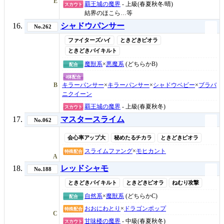
E
覇王城の魔界
- 上級(春夏秋冬/晴)
スカウト
結界のほこら…等
シャドウパンサー
No.262
ファイターズハイ
ときどきピオラ
ときどきバイキルト
魔獣系
×
悪魔系
(どちらかB)
配合
4体配合
B
キラーパンサー
×
キラーパンサー
×
シャドウベビー
×
ブラバ
ニクイーン
覇王城の魔界
- 上級(春夏秋冬)
スカウト
マスタースライム
No.062
会心率アップ大
秘めたるチカラ
ときどきピオラ
スライムファング
×
モヒカント
特殊配合
A
レッドシャモ
No.188
ときどきバイキルト
ときどきピオラ
ねむり攻撃
自然系
×
魔獣系
(どちらかC)
配合
おおにわとり
×
ドラゴンポップ
特殊配合
C
甘味楼の魔界
- 中級(春夏秋冬)
スカウト