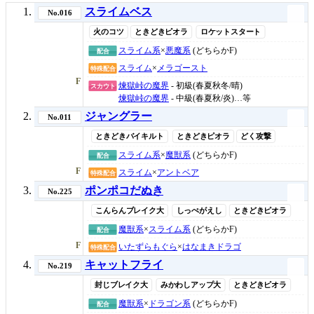
スライムベス
No.016
火のコツ
ときどきピオラ
ロケットスタート
スライム系
×
悪魔系
(どちらかF)
配合
スライム
×
メラゴースト
特殊配合
F
煉獄峠の魔界
- 初級(春夏秋冬/晴)
スカウト
煉獄峠の魔界
- 中級(春夏秋/炎)…等
ジャングラー
No.011
ときどきバイキルト
ときどきピオラ
どく攻撃
スライム系
×
魔獣系
(どちらかF)
配合
F
スライム
×
アントベア
特殊配合
ポンポコだぬき
No.225
こんらんブレイク大
しっぺがえし
ときどきピオラ
魔獣系
×
スライム系
(どちらかF)
配合
F
いたずらもぐら
×
はなまきドラゴ
特殊配合
キャットフライ
No.219
封じブレイク大
みかわしアップ大
ときどきピオラ
魔獣系
×
ドラゴン系
(どちらかF)
配合