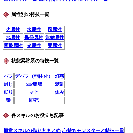
属性別の特技一覧
火属性
水属性
風属性
地属性
爆発属性
氷結属性
電撃属性
光属性
闇属性
状態異常系の特技一覧
バフ
デバフ（弱体化）
幻惑
封じ
MP吸収
混乱
眠り
マヒ
休み
毒
即死
各スキルのお役立ち記事
極意スキルの作り方まとめ
心持ちモンスターと特技一覧