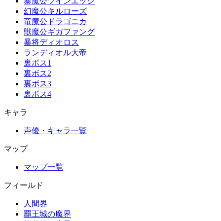
暴魔公ツインエッジ
幻魔公キルローズ
竜魔公ドラゴニカ
獣魔公ギガファング
暴将ディオロス
ランディオル大帝
裏ボス1
裏ボス2
裏ボス3
裏ボス4
キャラ
声優・キャラ一覧
マップ
マップ一覧
フィールド
人間界
覇王城の魔界