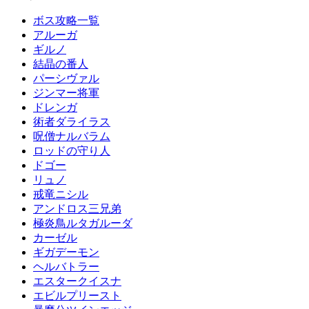
ボス攻略一覧
アルーガ
ギルノ
結晶の番人
パーシヴァル
ジンマー将軍
ドレンガ
術者ダライラス
呪僧ナルバラム
ロッドの守り人
ドゴー
リュノ
戒竜ニシル
アンドロス三兄弟
極炎鳥ルタガルーダ
カーゼル
ギガデーモン
ヘルバトラー
エスタークイスナ
エビルプリースト