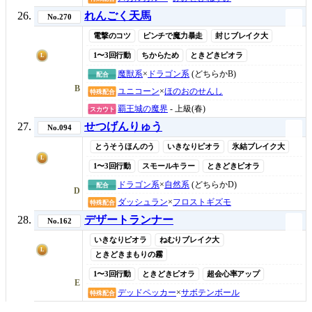
れんごく天馬
No.270
電撃のコツ
ピンチで魔力暴走
封じブレイク大
1〜3回行動
ちからため
ときどきピオラ
L
魔獣系
×
ドラゴン系
(どちらかB)
配合
B
ユニコーン
×
ほのおのせんし
特殊配合
覇王城の魔界
- 上級(春)
スカウト
せつげんりゅう
No.094
とうそうほんのう
いきなりピオラ
氷結ブレイク大
L
1〜3回行動
スモールキラー
ときどきピオラ
ドラゴン系
×
自然系
(どちらかD)
配合
D
ダッシュラン
×
フロストギズモ
特殊配合
デザートランナー
No.162
いきなりピオラ
ねむりブレイク大
L
ときどきまもりの霧
1〜3回行動
ときどきピオラ
超会心率アップ
E
デッドペッカー
×
サボテンボール
特殊配合