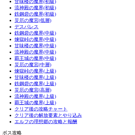
甘味楼の魔界(初級)
流神殿の魔界(初級)
鉄鋼砦の魔界(初級)
災厄の魔宮(低層)
デスパレス
鉄鋼砦の魔界(中級)
煉獄峠の魔界(中級)
甘味楼の魔界(中級)
流神殿の魔界(中級)
覇王城の魔界(中級)
災厄の魔宮(中層)
煉獄峠の魔界(上級)
甘味楼の魔界(上級)
鉄鋼砦の魔界(上級)
災厄の魔宮(高層)
流神殿の魔界(上級)
覇王城の魔界(上級)
クリア後の攻略チャート
クリア後の解放要素とやり込み
エルフの理想郷の攻略と報酬
ボス攻略