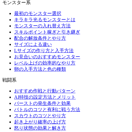
モンスター系
最初のモンスター選択
キラキラ光るモンスターとは
モンスターの入れ替え方法
スキルポイント稼ぎと引き継ぎ
配合の解放条件とやり方
サイズによる違い
Lサイズの作り方と入手方法
お見合いのおすすめモンスター
レベル上げの効率的なやり方
卵の入手方法と色の種類
戦闘系
おすすめ作戦と行動パターン
AI特技の設定方法とメリット
バーストの発生条件と効果
バトルのコツと有利に戦う方法
スカウトのコツとやり方
起き上がり確率の上げ方
怒り状態の効果と解き方