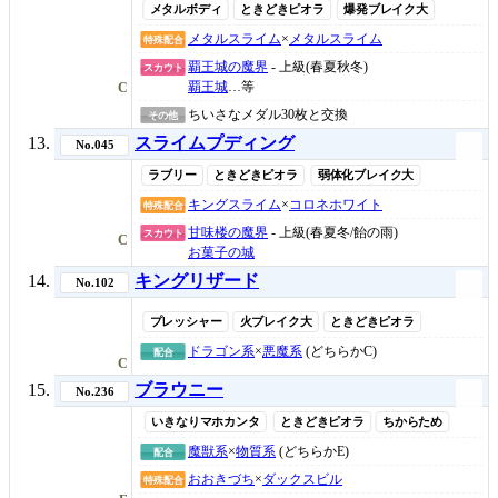
メタルボディ
ときどきピオラ
爆発ブレイク大
メタルスライム
×
メタルスライム
特殊配合
覇王城の魔界
- 上級(春夏秋冬)
スカウト
覇王城
…等
C
ちいさなメダル30枚と交換
その他
スライムプディング
No.045
ラブリー
ときどきピオラ
弱体化ブレイク大
キングスライム
×
コロネホワイト
特殊配合
甘味楼の魔界
- 上級(春夏冬/飴の雨)
スカウト
C
お菓子の城
キングリザード
No.102
プレッシャー
火ブレイク大
ときどきピオラ
ドラゴン系
×
悪魔系
(どちらかC)
配合
C
ブラウニー
No.236
いきなりマホカンタ
ときどきピオラ
ちからため
魔獣系
×
物質系
(どちらかE)
配合
おおきづち
×
ダックスビル
特殊配合