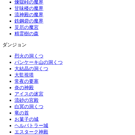
煉獄峠の魔界
甘味楼の魔界
流神殿の魔界
鉄鋼砦の魔界
災厄の魔宮
精霊樹の森
ダンジョン
烈火の洞くつ
パンケーキ山の洞くつ
大結晶の洞くつ
大監視塔
常夜の要塞
炎の神殿
アイスの迷宮
流砂の宮殿
白冥の洞くつ
竜の首
お菓子の城
ヘルバトラー城
エスターク神殿