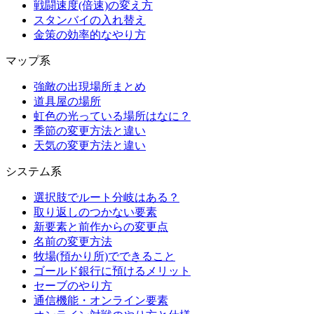
戦闘速度(倍速)の変え方
スタンバイの入れ替え
金策の効率的なやり方
マップ系
強敵の出現場所まとめ
道具屋の場所
虹色の光っている場所はなに？
季節の変更方法と違い
天気の変更方法と違い
システム系
選択肢でルート分岐はある？
取り返しのつかない要素
新要素と前作からの変更点
名前の変更方法
牧場(預かり所)でできること
ゴールド銀行に預けるメリット
セーブのやり方
通信機能・オンライン要素