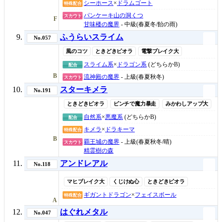
シーホース
×
ドラムゴート
特殊配合
パンケーキ山の洞くつ
スカウト
F
甘味楼の魔界
- 中級(春夏冬/飴の雨)
ふうらいスライム
No.057
風のコツ
ときどきピオラ
電撃ブレイク大
スライム系
×
ドラゴン系
(どちらかB)
配合
B
流神殿の魔界
- 上級(春夏秋冬)
スカウト
スターキメラ
No.191
ときどきピオラ
ピンチで魔力暴走
みかわしアップ大
自然系
×
悪魔系
(どちらかB)
配合
キメラ
×
ドラキーマ
特殊配合
B
覇王城の魔界
- 上級(春夏秋冬/晴)
スカウト
精霊樹の森
アンドレアル
No.118
マヒブレイク大
くじけぬ心
ときどきピオラ
ギガントドラゴン
×
フェイスボール
特殊配合
A
はぐれメタル
No.047