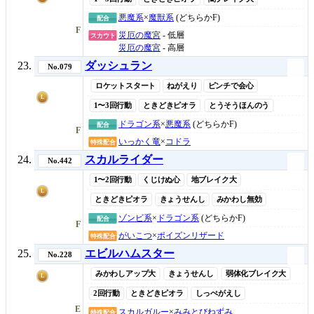
悪魔系
×
魔獣系
(どちらかF)
配合
F
災厄の魔宮
- 低層
スカウト
災厄の魔宮
- 高層
ダッシュラン
No.079
ロケットスタート
ねがえり
ピンチで会心
L
1〜3回行動
ときどきピオラ
とうそうほんのう
ドラゴン系
×
悪魔系
(どちらかF)
配合
F
いっかく竜
×
コドラ
特殊配合
スカルライダー
No.442
1〜2回行動
くじけぬ心
地ブレイク大
L
ときどきピオラ
きょうせんし
みかわし無効
ゾンビ系
×
ドラゴン系
(どちらかF)
配合
F
がいこつ
×
ポイズンリザード
特殊配合
エビルハムスター
No.228
みかわしアップ大
きょうせんし
弱体化ブレイク大
L
2回行動
ときどきピオラ
しっぺがえし
E
スカルガルー
×
みみとびねずみ
特殊配合