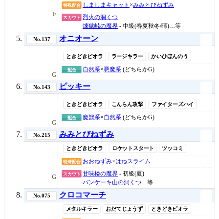
しましまキャット
×
みみとびねずみ
特殊配合
F
烈火の洞くつ
スカウト
煉獄峠の魔界
- 中級(春夏秋冬/晴)…等
オニオーン
No.137
ときどきピオラ
ラージキラー
かいひほんのう
自然系
×
悪魔系
(どちらかG)
配合
G
ピッキー
No.143
ときどきピオラ
こんらん攻撃
ファイターズハイ
魔獣系
×
自然系
(どちらかG)
配合
G
みみとびねずみ
No.215
ときどきピオラ
ロケットスタート
ツッコミ
おおねずみ
×
はねスライム
特殊配合
甘味楼の魔界
- 初級(夏)
スカウト
G
パンケーキ山の洞くつ
…等
クロコマーチ
No.075
メタルキラー
おだてじょうず
ときどきピオラ