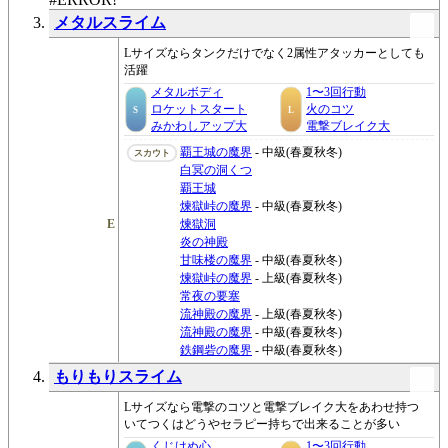
メタルスライム
Lサイズならタンクだけでなく2属性アタッカーとしても
活躍
メタルボディ
1〜3回行動
ロケットスタート
火のコツ
S
L
みかわしアップ大
電撃ブレイク大
覇王城の魔界
- 中級(春夏秋冬)
スカウト
白冥の洞くつ
覇王城
煉獄峠の魔界
- 中級(春夏秋冬)
E
煉獄洞
炎の神殿
甘味楼の魔界
- 中級(春夏秋冬)
煉獄峠の魔界
- 上級(春夏秋冬)
常夜の要塞
流神殿の魔界
- 上級(春夏秋冬)
流神殿の魔界
- 中級(春夏秋冬)
鉄鋼砦の魔界
- 中級(春夏秋冬)
もりもりスライム
Lサイズなら電撃のコツと電撃ブレイク大をあわせ持つ
いてつくはどうやセラピー持ちで出来ることが多い
くじけぬ心
1〜3回行動