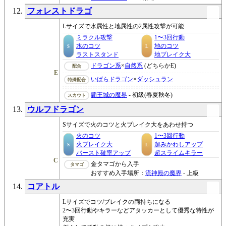
フォレストドラゴ
Lサイズで水属性と地属性の2属性攻撃が可能
ミラクル攻撃
1〜3回行動
水のコツ
地のコツ
S
L
ラストスタンド
地ブレイク大
ドラゴン系
×
自然系
(どちらかE)
配合
E
いばらドラゴン
×
ダッシュラン
特殊配合
覇王城の魔界
- 初級(春夏秋冬)
スカウト
ウルフドラゴン
Sサイズで火のコツと火ブレイク大をあわせ持つ
火のコツ
1〜3回行動
火ブレイク大
超みかわしアップ
S
L
バースト確率アップ
超スライムキラー
C
金タマゴから入手
タマゴ
おすすめ入手場所：
流神殿の魔界
- 上級
コアトル
Lサイズでコツ/ブレイクの両持ちになる
2〜3回行動やキラーなどアタッカーとして優秀な特性が
充実