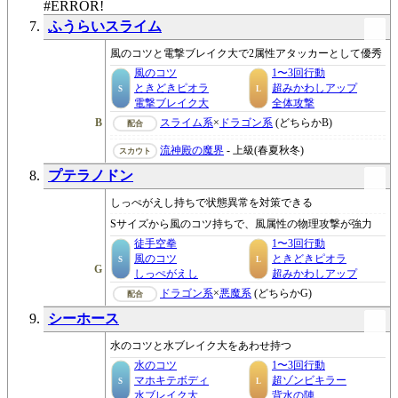
#ERROR!
ふうらいスライム
風のコツと電撃ブレイク大で2属性アタッカーとして優秀
風のコツ
1〜3回行動
ときどきピオラ
超みかわしアップ
S
L
電撃ブレイク大
全体攻撃
B
スライム系
×
ドラゴン系
(どちらかB)
配合
流神殿の魔界
- 上級(春夏秋冬)
スカウト
プテラノドン
しっぺがえし持ちで状態異常を対策できる
Sサイズから風のコツ持ちで、風属性の物理攻撃が強力
徒手空拳
1〜3回行動
風のコツ
ときどきピオラ
S
L
G
しっぺがえし
超みかわしアップ
ドラゴン系
×
悪魔系
(どちらかG)
配合
シーホース
水のコツと水ブレイク大をあわせ持つ
水のコツ
1〜3回行動
マホキテボディ
超ゾンビキラー
S
L
水ブレイク大
背水の陣