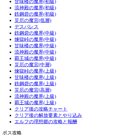
甘味楼の魔界(初級)
流神殿の魔界(初級)
鉄鋼砦の魔界(初級)
災厄の魔宮(低層)
デスパレス
鉄鋼砦の魔界(中級)
煉獄峠の魔界(中級)
甘味楼の魔界(中級)
流神殿の魔界(中級)
覇王城の魔界(中級)
災厄の魔宮(中層)
煉獄峠の魔界(上級)
甘味楼の魔界(上級)
鉄鋼砦の魔界(上級)
災厄の魔宮(高層)
流神殿の魔界(上級)
覇王城の魔界(上級)
クリア後の攻略チャート
クリア後の解放要素とやり込み
エルフの理想郷の攻略と報酬
ボス攻略