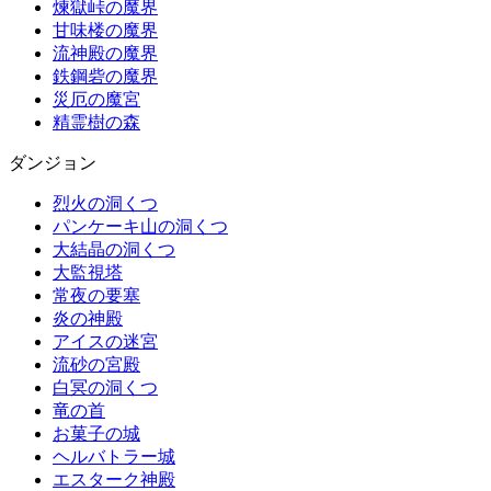
煉獄峠の魔界
甘味楼の魔界
流神殿の魔界
鉄鋼砦の魔界
災厄の魔宮
精霊樹の森
ダンジョン
烈火の洞くつ
パンケーキ山の洞くつ
大結晶の洞くつ
大監視塔
常夜の要塞
炎の神殿
アイスの迷宮
流砂の宮殿
白冥の洞くつ
竜の首
お菓子の城
ヘルバトラー城
エスターク神殿