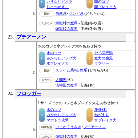
いきなりピオラ
闇のコツ
S
L
しっぺがえし
闇ブレイク大
G
自然系
×
ゾンビ系
(どちらかG)
配合
煉獄峠の魔界
- 初級(冬/吹雪)
スカウト
煉獄峠の魔界
- 中級(冬/吹雪)
プチアーノン
水のコツと水ブレイク大をあわせ持つ
水のコツ
1〜3回行動
みかわしアップ大
魔力の強風
S
L
水ブレイク大
ラブリー
スライム系
×
自然系
(どちらかG)
配合
G
人間界
(冬)
スカウト
流神殿の魔界
- 初級(冬)
フロッガー
Lサイズで水のコツと水ブレイク大をあわせ持つ
水のコツ
2回行動
みかわしアップ大
ねがえり
S
L
マホトラ攻撃
水ブレイク大
いっかくうさぎ
×
プチアーノン
特殊配合
G
煉獄峠の魔界
- 初級(秋)
スカウト