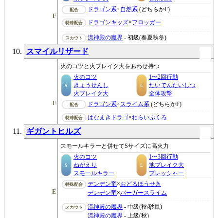
ドラゴン系
×
自然系
(どちらかF)
配合
F
ドラゴンキッズ
×
フロッガー
特殊配合
流神殿の魔界
- 初級(春夏秋冬)
スカウト
スマイルリザード
火のコツと火ブレイク大をあわせ持つ
火のコツ
1〜2回行動
きょうせんし
たいでんたいしつ
S
L
火ブレイク大
全体攻撃
F
ドラゴン系
×
スライム系
(どちらかF)
配合
はなまきドラゴ
×
わらいぶくろ
特殊配合
ギガントヒルズ
スモールキラーと併せてSサイズに高火力
火のコツ
1〜3回行動
ねがえり
地ブレイク大
S
L
スモールキラー
プレッシャー
デンデン竜
×
おどるほうせき
特殊配合
E
デンデン竜
×
バーガースライム
流神殿の魔界
- 中級(秋/砂嵐)
スカウト
流神殿の魔界
- 上級(秋)