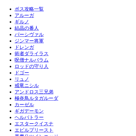
ボス攻略一覧
アルーガ
ギルノ
結晶の番人
パーシヴァル
ジンマー将軍
ドレンガ
術者ダライラス
呪僧ナルバラム
ロッドの守り人
ドゴー
リュノ
戒竜ニシル
アンドロス三兄弟
極炎鳥ルタガルーダ
カーゼル
ギガデーモン
ヘルバトラー
エスタークイスナ
エビルプリースト