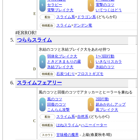
セラピー
電撃のコツ
S
L
電撃ブレイク大
いてつくはどう
E
スライム系
×
ドラゴン系
(どちらかE)
配合
スライム
×
デンデン竜
特殊配合
#ERROR!
つららスライム
氷結のコツと氷結ブレイク大をあわせ持つ
弱体化ブレイク大
1〜3回行動
ときどきまもりの霧
いきなりスカラ
S
L
氷結ブレイク大
氷結のコツ
D
石炭つむり
×
フロストギズモ
特殊配合
スライムフェアリー
風のコツと回復のコツでアタッカーとヒーラーを兼ねる
風のコツ
2回行動
回復のコツ
超みかわしアップ
S
L
こんらん攻撃
風ブレイク大
スライム系
×
自然系
(どちらかC)
配合
C
はねスライム
×
ハニーイーター
特殊配合
甘味楼の魔界
- 上級(春夏秋冬/晴)
スカウト