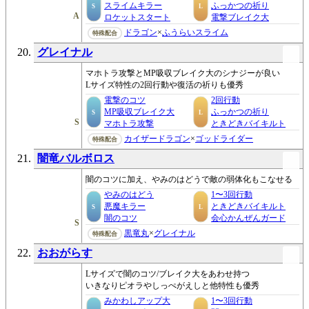
スライムキラー
ふっかつの祈り
S
L
A
ロケットスタート
電撃ブレイク大
ドラゴン
×
ふうらいスライム
特殊配合
グレイナル
マホトラ攻撃とMP吸収ブレイク大のシナジーが良い
Lサイズ特性の2回行動や復活の祈りも優秀
電撃のコツ
2回行動
MP吸収ブレイク大
ふっかつの祈り
S
L
S
マホトラ攻撃
ときどきバイキルト
カイザードラゴン
×
ゴッドライダー
特殊配合
闇竜バルボロス
闇のコツに加え、やみのはどうで敵の弱体化もこなせる
やみのはどう
1〜3回行動
悪魔キラー
ときどきバイキルト
S
L
闇のコツ
会心かんぜんガード
S
黒竜丸
×
グレイナル
特殊配合
おおがらす
Lサイズで闇のコツ/ブレイク大をあわせ持つ
いきなりピオラやしっぺがえしと他特性も優秀
みかわしアップ大
1〜3回行動