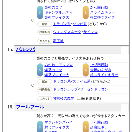
倒されて発動の根に持つタイプも強力
爆発のコツ
2〜3回行動
ギャンブルボディ
スライムキラー
S
L
爆発ブレイク大
根に持つタイプ
C
ドラゴン系
×
ゾンビ系
(どちらかC)
配合
ウィングスネーク
×
サイレス
特殊配合
覇王城
スカウト
バルンバ
爆発のコツと爆発ブレイク大をあわせ持つ
みかわしアップ大
1〜3回行動
爆発のコツ
最後のあがき
S
L
爆発ブレイク大
超スライムキラー
ドラゴン系
×
スライム系
(どちらかC)
配合
C
ドラゴンポップ
×
フーセンドラゴン
特殊配合
甘味楼の魔界
- 上級(春夏秋冬)
スカウト
フールフール
賢さが高く、光以外の呪文でも火力が出せるアタッカー
マジシャンズハイ
1〜3回行動
封じブレイク大
超魔獣キラー
S
L