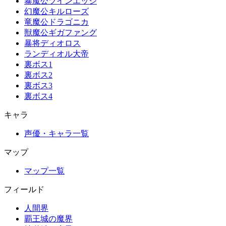
暴魔公ツインエッジ
幻魔公キルローズ
竜魔公ドラゴニカ
獣魔公ギガファング
暴将ディオロス
ランディオル大帝
裏ボス1
裏ボス2
裏ボス3
裏ボス4
キャラ
声優・キャラ一覧
マップ
マップ一覧
フィールド
人間界
覇王城の魔界