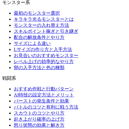
モンスター系
最初のモンスター選択
キラキラ光るモンスターとは
モンスターの入れ替え方法
スキルポイント稼ぎと引き継ぎ
配合の解放条件とやり方
サイズによる違い
Lサイズの作り方と入手方法
お見合いのおすすめモンスター
レベル上げの効率的なやり方
卵の入手方法と色の種類
戦闘系
おすすめ作戦と行動パターン
AI特技の設定方法とメリット
バーストの発生条件と効果
バトルのコツと有利に戦う方法
スカウトのコツとやり方
起き上がり確率の上げ方
怒り状態の効果と解き方