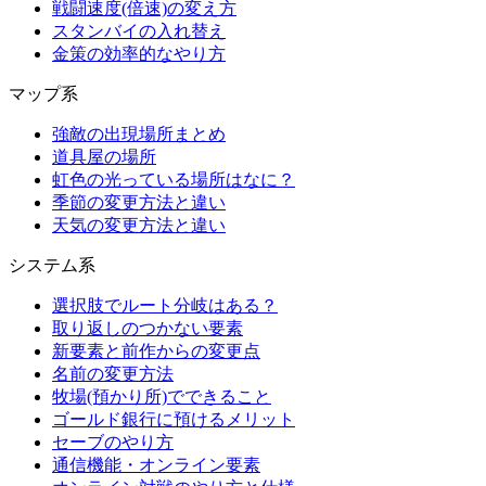
戦闘速度(倍速)の変え方
スタンバイの入れ替え
金策の効率的なやり方
マップ系
強敵の出現場所まとめ
道具屋の場所
虹色の光っている場所はなに？
季節の変更方法と違い
天気の変更方法と違い
システム系
選択肢でルート分岐はある？
取り返しのつかない要素
新要素と前作からの変更点
名前の変更方法
牧場(預かり所)でできること
ゴールド銀行に預けるメリット
セーブのやり方
通信機能・オンライン要素