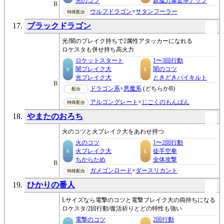
光のコツ
超魔力暴走率アップ
B
ウルフドラゴン
×
サタンフーラー
特殊配合
ブラックドラゴン
光/闇のブレイク持ちで2属性アタッカーになれる
ロケスタも併せ持ち高火力
ロケットスタート
1〜3回行動
闇ブレイク大
闇のコツ
S
L
光ブレイク大
ときどきバイキルト
B
ドラゴン系
×
悪魔系
(どちらかB)
配合
アルゴングレート
×
じごくのもんばん
特殊配合
やまたのおろち
火のコツと火ブレイク大をあわせ持つ
火のコツ
1〜2回行動
火ブレイク大
徒手空拳
S
L
ちからため
全体攻撃
B
ガメゴンロード
×
ダースリカント
特殊配合
ひかりの番人
Lサイズなら電撃のコツと電撃ブレイク大の両持ちになる
ロケスタ/2回行動/復活祈りとどの特性も強い
電撃のコツ
2回行動