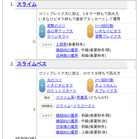
スライム
コツ＋ブレイク大に加え、Lキラー持ちで高火力
いきなりピオラ持ちで速攻アタッカーとして優秀
電撃のコツ
1〜3回行動
会心率アップ大
いきなりピオラ
S
L
ラージキラー
電撃ブレイク大
G
人間界
(春夏秋冬)
スカウト
煉獄峠の魔界
- 中級(春夏秋冬/晴)
流神殿の魔界
- 初級(春夏秋冬)
スライムベス
コツ＋ブレイク大に加え、ロケスタ持ちで高火力
火のコツ
2〜3回行動
ときどきピオラ
きょうせんし
S
L
ロケットスタート
火ブレイク大
スライム系
×
悪魔系
(どちらかF)
配合
スライム
×
メラゴースト
特殊配合
F
煉獄峠の魔界
- 初級(春夏秋冬/晴)
スカウト
煉獄峠の魔界
- 中級(春夏秋/炎)
甘味楼の魔界
- 初級(春夏秋冬)
煉獄峠の魔界
- 上級(春夏秋/炎)
#ERROR!