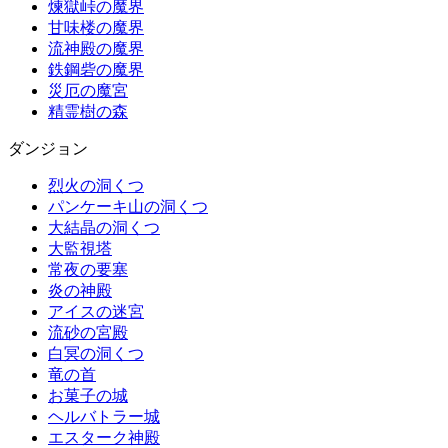
煉獄峠の魔界
甘味楼の魔界
流神殿の魔界
鉄鋼砦の魔界
災厄の魔宮
精霊樹の森
ダンジョン
烈火の洞くつ
パンケーキ山の洞くつ
大結晶の洞くつ
大監視塔
常夜の要塞
炎の神殿
アイスの迷宮
流砂の宮殿
白冥の洞くつ
竜の首
お菓子の城
ヘルバトラー城
エスターク神殿