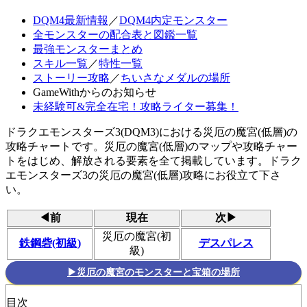
DQM4最新情報
／
DQM4内定モンスター
全モンスターの配合表と図鑑一覧
最強モンスターまとめ
スキル一覧
／
特性一覧
ストーリー攻略
／
ちいさなメダルの場所
GameWithからのお知らせ
未経験可&完全在宅！攻略ライター募集！
ドラクエモンスターズ3(DQM3)における災厄の魔宮(低層)の
攻略チャートです。災厄の魔宮(低層)のマップや攻略チャー
トをはじめ、解放される要素を全て掲載しています。ドラク
エモンスターズ3の災厄の魔宮(低層)攻略にお役立て下さ
い。
◀前
現在
次▶
災厄の魔宮(初
鉄鋼砦(初級)
デスパレス
級)
▶災厄の魔宮のモンスターと宝箱の場所
目次