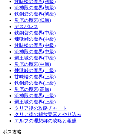
甘味楼の魔界(初級)
流神殿の魔界(初級)
鉄鋼砦の魔界(初級)
災厄の魔宮(低層)
デスパレス
鉄鋼砦の魔界(中級)
煉獄峠の魔界(中級)
甘味楼の魔界(中級)
流神殿の魔界(中級)
覇王城の魔界(中級)
災厄の魔宮(中層)
煉獄峠の魔界(上級)
甘味楼の魔界(上級)
鉄鋼砦の魔界(上級)
災厄の魔宮(高層)
流神殿の魔界(上級)
覇王城の魔界(上級)
クリア後の攻略チャート
クリア後の解放要素とやり込み
エルフの理想郷の攻略と報酬
ボス攻略