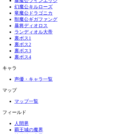
暴魔公ツインエッジ
幻魔公キルローズ
竜魔公ドラゴニカ
獣魔公ギガファング
暴将ディオロス
ランディオル大帝
裏ボス1
裏ボス2
裏ボス3
裏ボス4
キャラ
声優・キャラ一覧
マップ
マップ一覧
フィールド
人間界
覇王城の魔界