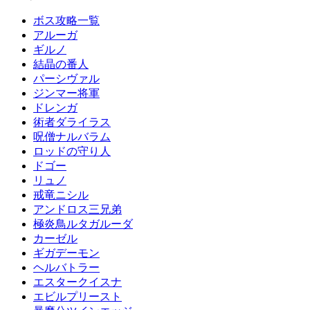
ボス攻略一覧
アルーガ
ギルノ
結晶の番人
パーシヴァル
ジンマー将軍
ドレンガ
術者ダライラス
呪僧ナルバラム
ロッドの守り人
ドゴー
リュノ
戒竜ニシル
アンドロス三兄弟
極炎鳥ルタガルーダ
カーゼル
ギガデーモン
ヘルバトラー
エスタークイスナ
エビルプリースト