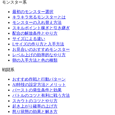
モンスター系
最初のモンスター選択
キラキラ光るモンスターとは
モンスターの入れ替え方法
スキルポイント稼ぎと引き継ぎ
配合の解放条件とやり方
サイズによる違い
Lサイズの作り方と入手方法
お見合いのおすすめモンスター
レベル上げの効率的なやり方
卵の入手方法と色の種類
戦闘系
おすすめ作戦と行動パターン
AI特技の設定方法とメリット
バーストの発生条件と効果
バトルのコツと有利に戦う方法
スカウトのコツとやり方
起き上がり確率の上げ方
怒り状態の効果と解き方