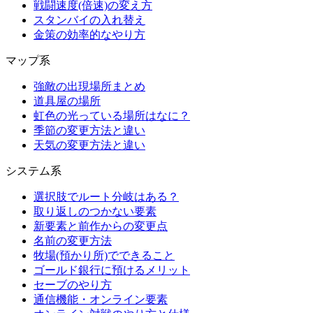
戦闘速度(倍速)の変え方
スタンバイの入れ替え
金策の効率的なやり方
マップ系
強敵の出現場所まとめ
道具屋の場所
虹色の光っている場所はなに？
季節の変更方法と違い
天気の変更方法と違い
システム系
選択肢でルート分岐はある？
取り返しのつかない要素
新要素と前作からの変更点
名前の変更方法
牧場(預かり所)でできること
ゴールド銀行に預けるメリット
セーブのやり方
通信機能・オンライン要素